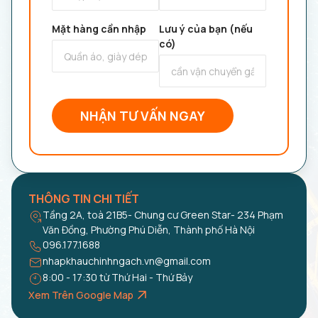
Mặt hàng cần nhập
Lưu ý của bạn (nếu
có)
NHẬN TƯ VẤN NGAY
THÔNG TIN CHI TIẾT
Tầng 2A, toà 21B5- Chung cư Green Star- 234 Phạm
Văn Đồng, Phường Phú Diễn, Thành phố Hà Nội
096.177.1688
nhapkhauchinhngach.vn@gmail.com
8:00 - 17:30 từ Thứ Hai - Thứ Bảy
Xem Trên Google Map