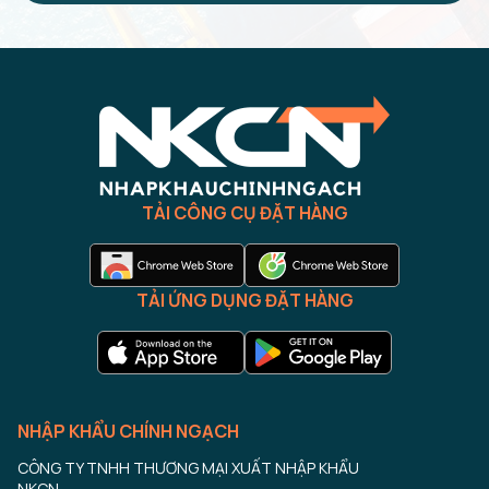
TẢI CÔNG CỤ ĐẶT HÀNG
TẢI ỨNG DỤNG ĐẶT HÀNG
NHẬP KHẨU CHÍNH NGẠCH
CÔNG TY TNHH THƯƠNG MẠI XUẤT NHẬP KHẨU
NKCN