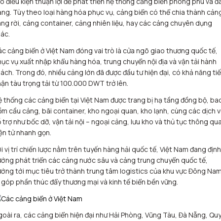
o điều kiện thuận lợi để phát triển hệ thống cảng biển phong phú và đ
ng. Tùy theo loại hàng hóa phục vụ, cảng biển có thể chia thành cản
ng rời, cảng container, cảng nhiên liệu, hay các cảng chuyên dụng
ác.
c cảng biển ở Việt Nam đóng vai trò là cửa ngõ giao thương quốc tế,
ục vụ xuất nhập khẩu hàng hóa, trung chuyển nội địa và vận tải hành
ách. Trong đó, nhiều cảng lớn đã được đầu tư hiện đại, có khả năng ti
ận tàu trọng tải từ 100.000 DWT trở lên.
 thống các cảng biển tại Việt Nam được trang bị hạ tầng đồng bộ, ba
m cầu cảng, bãi container, kho ngoại quan, kho lạnh, cùng các dịch 
 trợ như bốc dỡ, vận tải nội – ngoại cảng, lưu kho và thủ tục thông qu
ện tử nhanh gọn.
i vị trí chiến lược nằm trên tuyến hàng hải quốc tế, Việt Nam đang định
ớng phát triển các cảng nước sâu và cảng trung chuyển quốc tế,
ớng tới mục tiêu trở thành trung tâm logistics của khu vực Đông Na
 góp phần thúc đẩy thương mại và kinh tế biển bền vững.
oài ra, các cảng biển hiện đại như Hải Phòng, Vũng Tàu, Đà Nẵng, Qu