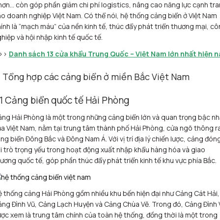
ơn… còn góp phần giảm chi phí logistics, nâng cao năng lực cạnh tr
o doanh nghiệp Việt Nam. Có thể nói, hệ thống cảng biển ở Việt Nam
ính là “mạch máu” của nền kinh tế, thúc đẩy phát triển thương mại, c
hiệp và hội nhập kinh tế quốc tế.
>>
Danh sách 13 cửa khẩu Trung Quốc – Việt Nam lớn nhất hiện n
. Tổng hợp các cảng biển ở miền Bắc Việt Nam
.1 Cảng biển quốc tế Hải Phòng
ng Hải Phòng là một trong những cảng biển lớn và quan trọng bậc nh
a Việt Nam, nằm tại trung tâm thành phố Hải Phòng, cửa ngõ thông r
ng biển Đông Bắc và Đông Nam Á. Với vị trí địa lý chiến lược, cảng đón
i trò trọng yếu trong hoạt động xuất nhập khẩu hàng hóa và giao
ương quốc tế, góp phần thúc đẩy phát triển kinh tế khu vực phía Bắc.
 thống cảng Hải Phòng gồm nhiều khu bến hiện đại như Cảng Cát Hải,
ng Đình Vũ, Cảng Lạch Huyện và Cảng Chùa Vẽ. Trong đó, Cảng Đình 
ợc xem là trung tâm chính của toàn hệ thống, đồng thời là một trong