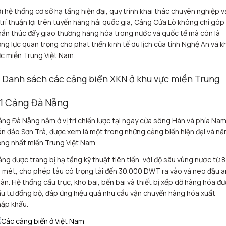
i hệ thống cơ sở hạ tầng hiện đại, quy trình khai thác chuyên nghiệp v
 trí thuận lợi trên tuyến hàng hải quốc gia, Cảng Cửa Lò không chỉ góp
ần thúc đẩy giao thương hàng hóa trong nước và quốc tế mà còn là
ng lực quan trọng cho phát triển kinh tế du lịch của tỉnh Nghệ An và k
c miền Trung Việt Nam.
. Danh sách các cảng biển XKN ở khu vực miền Trung
.1 Cảng Đà Nẵng
ng Đà Nẵng nằm ở vị trí chiến lược tại ngay cửa sông Hàn và phía Na
n đảo Sơn Trà, được xem là một trong những cảng biển hiện đại và nă
ng nhất miền Trung Việt Nam.
ng được trang bị hạ tầng kỹ thuật tiên tiến, với độ sâu vùng nước từ 8
 mét, cho phép tàu có trọng tải đến 30.000 DWT ra vào và neo đậu a
àn. Hệ thống cẩu trục, kho bãi, bến bãi và thiết bị xếp dỡ hàng hóa đ
u tư đồng bộ, đáp ứng hiệu quả nhu cầu vận chuyển hàng hóa xuất
ập khẩu.