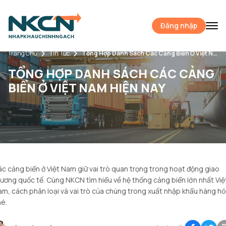
Đăng nhập
Trang Chủ
Tin Tức
Tổng Hợp Danh Sách Các Cảng Biển Ở Việt Nam Hiện Nay
TỔNG HỢP DANH SÁCH CÁC CẢNG
BIỂN Ở VIỆT NAM HIỆN NAY
c cảng biển ở Việt Nam giữ vai trò quan trọng trong hoạt động giao
ương quốc tế. Cùng NKCN tìm hiểu về hệ thống cảng biển lớn nhất Việ
m, cách phân loại và vai trò của chúng trong xuất nhập khẩu hàng h
é.