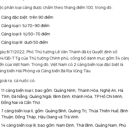
ệc phân loại cảng được chấm theo thang điểm 100, trong đó:
Cảng đặc biệt: trên 90 điểm
Cảng loại I: từ 70–90 điểm
Cảng loại II: từ 50–70 điểm
Cảng loại III: dưới 50 điểm
ày 8/7/2022, Phó Thủ tướng Lê Văn Thành đã ký Quyết định số
04/QĐ-TTg của Thủ tướng Chính phủ, công bố danh mục gồm 34 cản
ển của Việt Nam. Trong đó, Việt Nam có 2 cảng biển loại đặc biệt là
ng biển Hải Phòng và Cảng biển Bà Rịa Vũng Tàu.
oài ra, cả nước có:
11 cảng biển loại I, bao gồm: Quảng Ninh, Thanh Hóa, Nghệ An, Hà
Tĩnh, Đà Nẵng, Quảng Ngãi, Bình Định, Khánh Hòa, TP Hồ Chí Minh,
Đồng Nai và Cần Thơ.
7 cảng biển loại II, gồm: Quảng Bình, Quảng Trị, Thừa Thiên Huế, Bình
Thuận, Đồng Tháp, Hậu Giang và Trà Vinh.
14 cảng biển loại III, bao gồm: Nam Định, Thái Bình, Quảng Nam, Phú