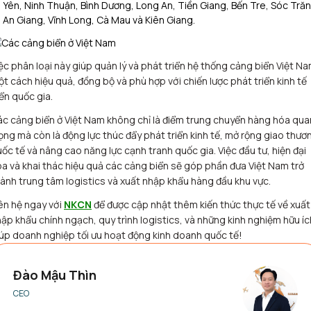
Yên, Ninh Thuận, Bình Dương, Long An, Tiền Giang, Bến Tre, Sóc Trăn
An Giang, Vĩnh Long, Cà Mau và Kiên Giang.
ệc phân loại này giúp quản lý và phát triển hệ thống cảng biển Việt N
t cách hiệu quả, đồng bộ và phù hợp với chiến lược phát triển kinh tế
ển quốc gia.
c cảng biển ở Việt Nam không chỉ là điểm trung chuyển hàng hóa qua
ọng mà còn là động lực thúc đẩy phát triển kinh tế, mở rộng giao thươ
ốc tế và nâng cao năng lực cạnh tranh quốc gia. Việc đầu tư, hiện đại
a và khai thác hiệu quả các cảng biển sẽ góp phần đưa Việt Nam trở
ành trung tâm logistics và xuất nhập khẩu hàng đầu khu vực.
ên hệ ngay với
NKCN
để được cập nhật thêm kiến thức thực tế về xuất
ập khẩu chính ngạch, quy trình logistics, và những kinh nghiệm hữu íc
úp doanh nghiệp tối ưu hoạt động kinh doanh quốc tế!
Đào Mậu Thìn
CEO