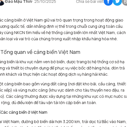
Đào Mậu Thìn
25/10/2025
Chia sẻ bài viết
c cảng biển ở Việt Nam giữ vai trò quan trọng trong hoạt động giao
ương quốc tế, dần khẳng định vị thế trong chuỗi cung ứng toàn cầu.
y cùng NKCN tìm hiểu về hệ thống cảng biển lớn nhất Việt Nam, cách
ân loại và vai trò của chúng trong xuất nhập khẩu hàng hóa nhé.
. Tổng quan về cảng biển Việt Nam
ng biển là khu vực nằm ven bờ biển, được trang bị hệ thống cơ sở hạ
ng và thiết bị chuyên dụng để phục vụ việc bốc dỡ hàng hóa, đón trả
nh khách và thực hiện các hoạt động dịch vụ hàng hải khác.
t cảng biển bao gồm vùng đất cảng (nơi đặt kho bãi, cầu cảng, thiết 
c xếp) và vùng nước cảng (khu vực dành cho tàu thuyền neo đậu, ra
o). Các cảng thường được xây dựng tại những khu vực có mực nước s
 rộng, đủ điều kiện để tàu vận tải lớn cập bến an toàn.
i Việt Nam, đường bờ biển dài hơn 3.200 km, trải dọc từ Bắc vào Nam,