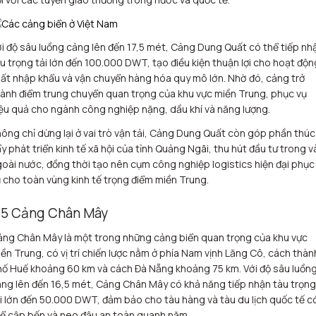
i độ sâu luồng cảng lên đến 17,5 mét, Cảng Dung Quất có thể tiếp nh
u trọng tải lớn đến 100.000 DWT, tạo điều kiện thuận lợi cho hoạt độn
ất nhập khẩu và vận chuyển hàng hóa quy mô lớn. Nhờ đó, cảng trở
ành điểm trung chuyển quan trọng của khu vực miền Trung, phục vụ
ệu quả cho ngành công nghiệp nặng, dầu khí và năng lượng.
ông chỉ dừng lại ở vai trò vận tải, Cảng Dung Quất còn góp phần thúc
y phát triển kinh tế xã hội của tỉnh Quảng Ngãi, thu hút đầu tư trong v
oài nước, đồng thời tạo nên cụm công nghiệp logistics hiện đại phục
 cho toàn vùng kinh tế trọng điểm miền Trung.
.5 Cảng Chân Mây
ng Chân Mây là một trong những cảng biển quan trọng của khu vực
ền Trung, có vị trí chiến lược nằm ở phía Nam vịnh Lăng Cô, cách thàn
ố Huế khoảng 60 km và cách Đà Nẵng khoảng 75 km. Với độ sâu luồn
ng lên đến 16,5 mét, Cảng Chân Mây có khả năng tiếp nhận tàu trọng
i lớn đến 50.000 DWT, đảm bảo cho tàu hàng và tàu du lịch quốc tế c
ể cập bến và neo đậu an toàn quanh năm.