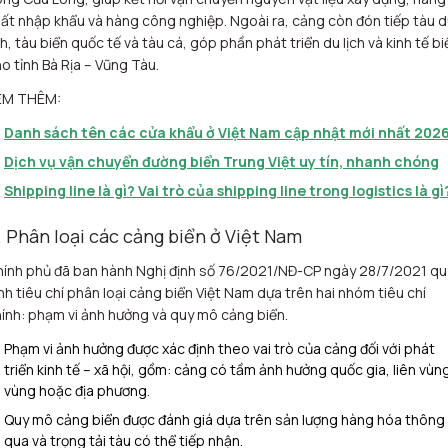
ất nhập khẩu và hàng công nghiệp. Ngoài ra, cảng còn đón tiếp tàu 
ch, tàu biển quốc tế và tàu cá, góp phần phát triển du lịch và kinh tế bi
o tỉnh Bà Rịa – Vũng Tàu.
EM THÊM:
Danh sách tên các cửa khẩu ở Việt Nam cập nhật mới nhất 202
Dịch vụ vận chuyển đường biển Trung Việt uy tín, nhanh chóng
Shipping line là gì? Vai trò của shipping line trong logistics là gì
. Phân loại các cảng biển ở Việt Nam
ính phủ đã ban hành Nghị định số 76/2021/NĐ-CP ngày 28/7/2021 qu
nh tiêu chí phân loại cảng biển Việt Nam dựa trên hai nhóm tiêu chí
ính: phạm vi ảnh hưởng và quy mô cảng biển.
Phạm vi ảnh hưởng được xác định theo vai trò của cảng đối với phát
triển kinh tế – xã hội, gồm: cảng có tầm ảnh hưởng quốc gia, liên vùn
vùng hoặc địa phương.
Quy mô cảng biển được đánh giá dựa trên sản lượng hàng hóa thông
qua và trọng tải tàu có thể tiếp nhận.