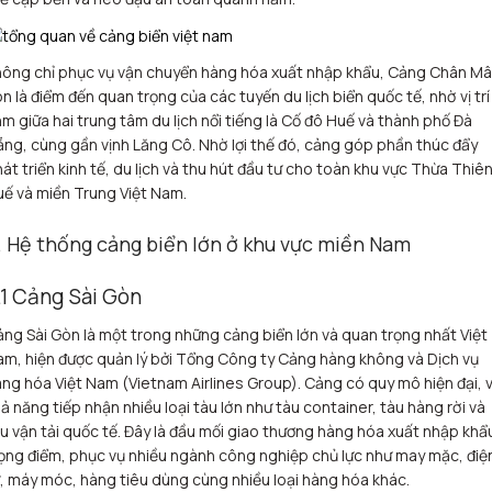
ông chỉ phục vụ vận chuyển hàng hóa xuất nhập khẩu, Cảng Chân Mâ
n là điểm đến quan trọng của các tuyến du lịch biển quốc tế, nhờ vị trí
m giữa hai trung tâm du lịch nổi tiếng là Cố đô Huế và thành phố Đà
ng, cùng gần vịnh Lăng Cô. Nhờ lợi thế đó, cảng góp phần thúc đẩy
át triển kinh tế, du lịch và thu hút đầu tư cho toàn khu vực Thừa Thiê
ế và miền Trung Việt Nam.
. Hệ thống cảng biển lớn ở khu vực miền Nam
.1 Cảng Sài Gòn
ng Sài Gòn là một trong những cảng biển lớn và quan trọng nhất Việt
m, hiện được quản lý bởi Tổng Công ty Cảng hàng không và Dịch vụ
ng hóa Việt Nam (Vietnam Airlines Group). Cảng có quy mô hiện đại, v
ả năng tiếp nhận nhiều loại tàu lớn như tàu container, tàu hàng rời và
u vận tải quốc tế. Đây là đầu mối giao thương hàng hóa xuất nhập khẩ
ọng điểm, phục vụ nhiều ngành công nghiệp chủ lực như may mặc, điệ
, máy móc, hàng tiêu dùng cùng nhiều loại hàng hóa khác.