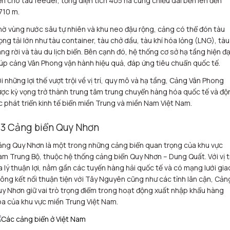
n cho tàu feeder, tổng diện tích 405 ha cùng chiều dài bến lên đến
710 m.
ờ vùng nước sâu tự nhiên và khu neo đậu rộng, cảng có thể đón tàu
ọng tải lớn như tàu container, tàu chở dầu, tàu khí hóa lỏng (LNG), tàu
ng rời và tàu du lịch biển. Bên cạnh đó, hệ thống cơ sở hạ tầng hiện đạ
úp cảng Vân Phong vận hành hiệu quả, đáp ứng tiêu chuẩn quốc tế.
i những lợi thế vượt trội về vị trí, quy mô và hạ tầng, Cảng Vân Phong
ợc kỳ vọng trở thành trung tâm trung chuyển hàng hóa quốc tế và độ
c phát triển kinh tế biển miền Trung và miền Nam Việt Nam.
.3 Cảng biển Quy Nhơn
ng Quy Nhơn là một trong những cảng biển quan trọng của khu vực
m Trung Bộ, thuộc hệ thống cảng biển Quy Nhơn – Dung Quất. Với vị t
a lý thuận lợi, nằm gần các tuyến hàng hải quốc tế và có mạng lưới gia
ông kết nối thuận tiện với Tây Nguyên cũng như các tỉnh lân cận, Cản
y Nhơn giữ vai trò trọng điểm trong hoạt động xuất nhập khẩu hàng
a của khu vực miền Trung Việt Nam.