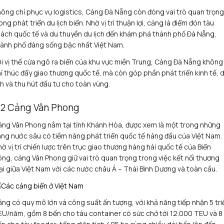
ông chỉ phục vụ logistics, Cảng Đà Nẵng còn đóng vai trò quan trọng
ong phát triển du lịch biển. Nhờ vị trí thuận lợi, cảng là điểm đón tàu
ách quốc tế và du thuyền du lịch đến khám phá thành phố Đà Nẵng,
ành phố đáng sống bậc nhất Việt Nam.
i vị thế cửa ngõ ra biển của khu vực miền Trung, Cảng Đà Nẵng không
ỉ thúc đẩy giao thương quốc tế, mà còn góp phần phát triển kinh tế, 
ch và thu hút đầu tư cho toàn vùng.
.2 Cảng Vân Phong
ng Vân Phong nằm tại tỉnh Khánh Hòa, được xem là một trong những
ng nước sâu có tiềm năng phát triển quốc tế hàng đầu của Việt Nam.
ờ vị trí chiến lược trên trục giao thương hàng hải quốc tế của Biển
ng, cảng Vân Phong giữ vai trò quan trọng trong việc kết nối thương
i giữa Việt Nam với các nước châu Á – Thái Bình Dương và toàn cầu.
ng có quy mô lớn và công suất ấn tượng, với khả năng tiếp nhận 5 tri
U/năm, gồm 8 bến cho tàu container có sức chở tới 12.000 TEU và 8