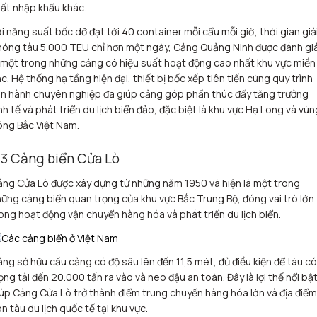
ất nhập khẩu khác.
i năng suất bốc dỡ đạt tới 40 container mỗi cẩu mỗi giờ, thời gian giả
óng tàu 5.000 TEU chỉ hơn một ngày, Cảng Quảng Ninh được đánh gi
 một trong những cảng có hiệu suất hoạt động cao nhất khu vực miền
c. Hệ thống hạ tầng hiện đại, thiết bị bốc xếp tiên tiến cùng quy trình
n hành chuyên nghiệp đã giúp cảng góp phần thúc đẩy tăng trưởng
nh tế và phát triển du lịch biển đảo, đặc biệt là khu vực Hạ Long và vùn
ng Bắc Việt Nam.
.3 Cảng biển Cửa Lò
ng Cửa Lò được xây dựng từ những năm 1950 và hiện là một trong
ững cảng biển quan trọng của khu vực Bắc Trung Bộ, đóng vai trò lớn
ong hoạt động vận chuyển hàng hóa và phát triển du lịch biển.
ng sở hữu cầu cảng có độ sâu lên đến 11,5 mét, đủ điều kiện để tàu có
ọng tải đến 20.000 tấn ra vào và neo đậu an toàn. Đây là lợi thế nổi bậ
úp Cảng Cửa Lò trở thành điểm trung chuyển hàng hóa lớn và địa điểm
n tàu du lịch quốc tế tại khu vực.