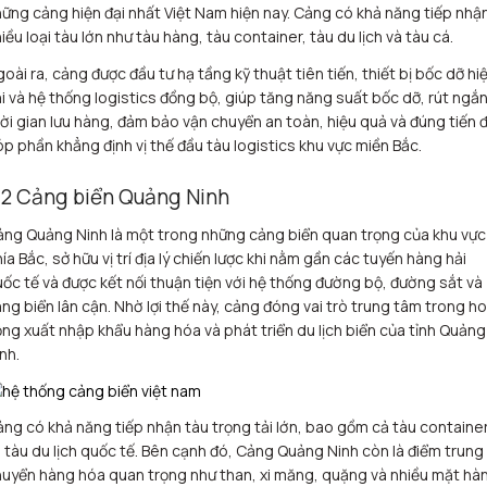
ững cảng hiện đại nhất Việt Nam hiện nay. Cảng có khả năng tiếp nhậ
iều loại tàu lớn như tàu hàng, tàu container, tàu du lịch và tàu cá.
oài ra, cảng được đầu tư hạ tầng kỹ thuật tiên tiến, thiết bị bốc dỡ hi
i và hệ thống logistics đồng bộ, giúp tăng năng suất bốc dỡ, rút ngắ
ời gian lưu hàng, đảm bảo vận chuyển an toàn, hiệu quả và đúng tiến đ
p phần khẳng định vị thế đầu tàu logistics khu vực miền Bắc.
.2 Cảng biển Quảng Ninh
ng Quảng Ninh là một trong những cảng biển quan trọng của khu vực
ía Bắc, sở hữu vị trí địa lý chiến lược khi nằm gần các tuyến hàng hải
ốc tế và được kết nối thuận tiện với hệ thống đường bộ, đường sắt và
ng biển lân cận. Nhờ lợi thế này, cảng đóng vai trò trung tâm trong h
ng xuất nhập khẩu hàng hóa và phát triển du lịch biển của tỉnh Quảng
nh.
ng có khả năng tiếp nhận tàu trọng tải lớn, bao gồm cả tàu containe
 tàu du lịch quốc tế. Bên cạnh đó, Cảng Quảng Ninh còn là điểm trung
uyển hàng hóa quan trọng như than, xi măng, quặng và nhiều mặt hà