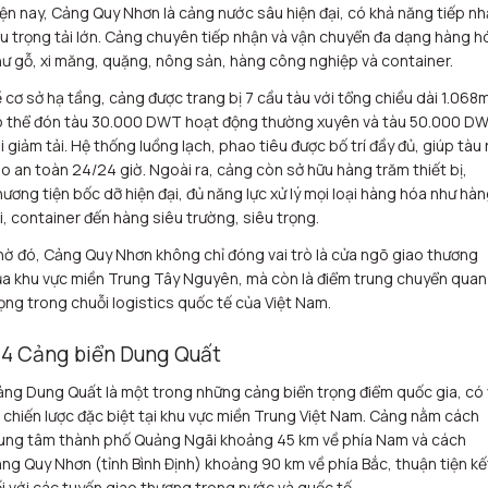
ện nay, Cảng Quy Nhơn là cảng nước sâu hiện đại, có khả năng tiếp n
u trọng tải lớn. Cảng chuyên tiếp nhận và vận chuyển đa dạng hàng h
ư gỗ, xi măng, quặng, nông sản, hàng công nghiệp và container.
 cơ sở hạ tầng, cảng được trang bị 7 cầu tàu với tổng chiều dài 1.068
ó thể đón tàu 30.000 DWT hoạt động thường xuyên và tàu 50.000 D
i giảm tải. Hệ thống luồng lạch, phao tiêu được bố trí đầy đủ, giúp tàu 
o an toàn 24/24 giờ. Ngoài ra, cảng còn sở hữu hàng trăm thiết bị,
ương tiện bốc dỡ hiện đại, đủ năng lực xử lý mọi loại hàng hóa như hà
i, container đến hàng siêu trường, siêu trọng.
ờ đó, Cảng Quy Nhơn không chỉ đóng vai trò là cửa ngõ giao thương
a khu vực miền Trung Tây Nguyên, mà còn là điểm trung chuyển quan
ọng trong chuỗi logistics quốc tế của Việt Nam.
.4 Cảng biển Dung Quất
ng Dung Quất là một trong những cảng biển trọng điểm quốc gia, có 
í chiến lược đặc biệt tại khu vực miền Trung Việt Nam. Cảng nằm cách
rung tâm thành phố Quảng Ngãi khoảng 45 km về phía Nam và cách
ng Quy Nhơn (tỉnh Bình Định) khoảng 90 km về phía Bắc, thuận tiện kế
i với các tuyến giao thương trong nước và quốc tế.