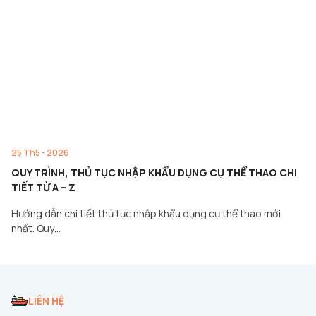
25 Th5 - 2026
QUY TRÌNH, THỦ TỤC NHẬP KHẨU DỤNG CỤ THỂ THAO CHI
TIẾT TỪ A – Z
Hướng dẫn chi tiết thủ tục nhập khẩu dụng cụ thể thao mới
nhất. Quy…
LIÊN HỆ