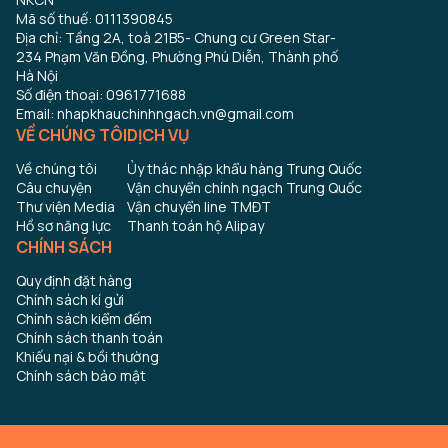
Mã số thuế: 0111390845
Địa chỉ: Tầng 2A, toà 21B5- Chung cư Green Star-
234 Phạm Văn Đồng, Phường Phú Diễn, Thành phố
Hà Nội
Số điện thoại: 0961771688
Email: nhapkhauchinhngach.vn@gmail.com
VỀ CHÚNG TÔI
DỊCH VỤ
Về chúng tôi
Ủy thác nhập khẩu hàng Trung Quốc
Câu chuyện
Vận chuyển chính ngạch Trung Quốc
Thư viện Media
Vận chuyển line TMĐT
Hồ sơ năng lực
Thanh toán hộ Alipay
CHÍNH SÁCH
Quy định đặt hàng
Chính sách kí gửi
Chính sách kiểm đếm
Chính sách thanh toán
Khiếu nại & bồi thường
Chính sách bảo mật