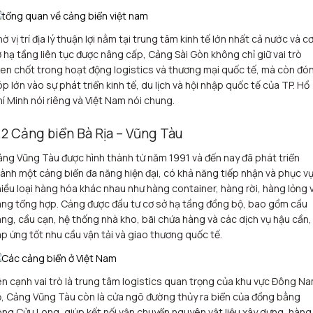
ờ vị trí địa lý thuận lợi nằm tại trung tâm kinh tế lớn nhất cả nước và c
 hạ tầng liên tục được nâng cấp, Cảng Sài Gòn không chỉ giữ vai trò
en chốt trong hoạt động logistics và thương mại quốc tế, mà còn đó
p lớn vào sự phát triển kinh tế, du lịch và hội nhập quốc tế của TP. Hồ
í Minh nói riêng và Việt Nam nói chung.
.2 Cảng biển Bà Rịa – Vũng Tàu
ng Vũng Tàu được hình thành từ năm 1991 và đến nay đã phát triển
ành một cảng biển đa năng hiện đại, có khả năng tiếp nhận và phục v
iều loại hàng hóa khác nhau như hàng container, hàng rời, hàng lỏng 
ng tổng hợp. Cảng được đầu tư cơ sở hạ tầng đồng bộ, bao gồm cầu
ng, cầu cạn, hệ thống nhà kho, bãi chứa hàng và các dịch vụ hậu cần,
p ứng tốt nhu cầu vận tải và giao thương quốc tế.
n cạnh vai trò là trung tâm logistics quan trọng của khu vực Đông N
, Cảng Vũng Tàu còn là cửa ngõ đường thủy ra biển của đồng bằng
ng Cửu Long, giúp kết nối vận chuyển nguyên vật liệu xây dựng, hàng