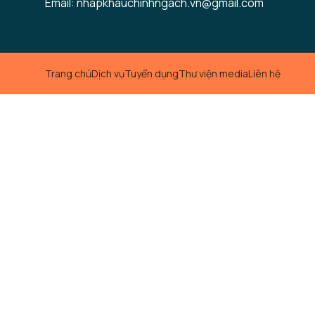
Email: nhapkhauchinhngach.vn@gmail.com
Trang chủ
Dịch vụ
Tuyển dụng
Thư viện media
Liên hệ