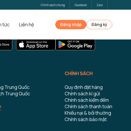
Chính sách chung
Facebook
Zalo
n tức
Liên hệ
Đăng nhập
Đăng ký
TẢI ỨNG DỤNG ĐẶT HÀNG
CHÍNH SÁCH
ng Trung Quốc
Quy định đặt hàng
ch Trung Quốc
Chính sách kí gửi
Chính sách kiểm đếm
y
Chính sách thanh toán
Khiếu nại & bồi thường
Chính sách bảo mật