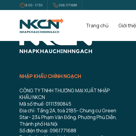
8:00 - 17:30
096.177.1688
Trang chủ
Giới thi
NHẬP KHẨU CHÍNH NGẠCH
CÔNG TY TNHH THƯƠNG MẠI XUẤT NHẬP
KHẨU NKCN
Mã số thuế: 0111390845
Địa chỉ: Tầng 2A, toà 21B5- Chung cư Green
Star- 234 Phạm Văn Đồng, Phường Phú Diễn,
Thành phố Hà Nội
Số điện thoại: 0961771688