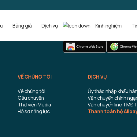
ệu
Bảng giá
Dịch vụ
Kinh nghiệm
Ti
TẢI CÔNG CỤ ĐẶT HÀNG
VỀ CHÚNG TÔI
DỊCH VỤ
Về chúng tôi
Ủy thác nhập khẩu hà
Câu chuyện
Vận chuyển chính ngạ
Thư viện Media
Vận chuyển line TMĐT
Hồ sơ năng lực
Thanh toán hộ Alipa