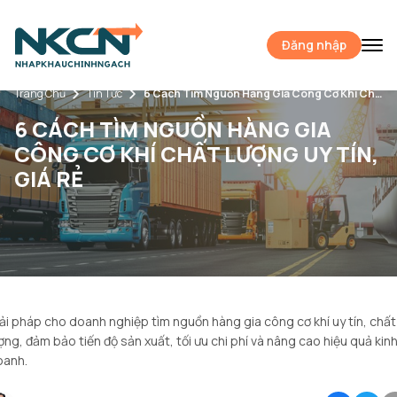
Đăng nhập
Trang Chủ
Tin Tức
6 Cách Tìm Nguồn Hàng Gia Công Cơ Khí Chất Lượng Uy Tín, Giá Rẻ
6 CÁCH TÌM NGUỒN HÀNG GIA
CÔNG CƠ KHÍ CHẤT LƯỢNG UY TÍN,
GIÁ RẺ
ải pháp cho doanh nghiệp tìm nguồn hàng gia công cơ khí uy tín, chất
ợng, đảm bảo tiến độ sản xuất, tối ưu chi phí và nâng cao hiệu quả kin
oanh.