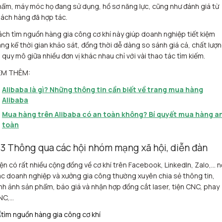
ẩm, máy móc họ đang sử dụng, hồ sơ năng lực, cũng như đánh giá từ
ách hàng đã hợp tác.
ch tìm nguồn hàng gia công cơ khí này giúp doanh nghiệp tiết kiệm
ng kể thời gian khảo sát, đồng thời dễ dàng so sánh giá cả, chất lượ
 quy mô giữa nhiều đơn vị khác nhau chỉ với vài thao tác tìm kiếm.
EM THÊM:
Alibaba là gì? Những thông tin cần biết về trang mua hàng
Alibaba
Mua hàng trên Alibaba có an toàn không? Bí quyết mua hàng a
toàn
.3 Thông qua các hội nhóm mạng xã hội, diễn đàn
ện có rất nhiều cộng đồng về cơ khí trên Facebook, LinkedIn, Zalo,… n
c doanh nghiệp và xưởng gia công thường xuyên chia sẻ thông tin,
nh ảnh sản phẩm, báo giá và nhận hợp đồng cắt laser, tiện CNC, phay
NC,…