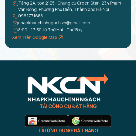
Tầng 2A, toà 21B5- Chung cư Green Star- 234 Phạm
Văn Đồng, Phường Phú Diễn, Thành phố Hà Nội
096.177.1688
nhapkhauchinhngach.vn@gmail.com
8:00 - 17:30 từ Thứ Hai - Thứ Bảy
Xem Trên Google Map
TẢI CÔNG CỤ ĐẶT HÀNG
TẢI ỨNG DỤNG ĐẶT HÀNG