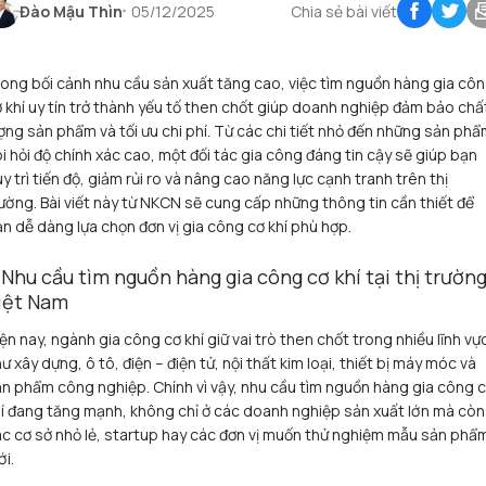
Đào Mậu Thìn
05/12/2025
Chia sẻ bài viết
ong bối cảnh nhu cầu sản xuất tăng cao, việc tìm nguồn hàng gia cô
 khí uy tín trở thành yếu tố then chốt giúp doanh nghiệp đảm bảo chấ
ợng sản phẩm và tối ưu chi phí. Từ các chi tiết nhỏ đến những sản ph
i hỏi độ chính xác cao, một đối tác gia công đáng tin cậy sẽ giúp bạn
y trì tiến độ, giảm rủi ro và nâng cao năng lực cạnh tranh trên thị
ường. Bài viết này từ NKCN sẽ cung cấp những thông tin cần thiết để
n dễ dàng lựa chọn đơn vị gia công cơ khí phù hợp.
. Nhu cầu tìm nguồn hàng gia công cơ khí tại thị trườn
iệt Nam
ện nay, ngành gia công cơ khí giữ vai trò then chốt trong nhiều lĩnh vự
ư xây dựng, ô tô, điện – điện tử, nội thất kim loại, thiết bị máy móc và
n phẩm công nghiệp. Chính vì vậy, nhu cầu tìm nguồn hàng gia công 
í đang tăng mạnh, không chỉ ở các doanh nghiệp sản xuất lớn mà còn
c cơ sở nhỏ lẻ, startup hay các đơn vị muốn thử nghiệm mẫu sản phẩ
i.