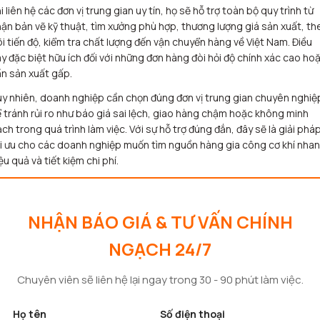
i liên hệ các đơn vị trung gian uy tín, họ sẽ hỗ trợ toàn bộ quy trình từ
ận bản vẽ kỹ thuật, tìm xưởng phù hợp, thương lượng giá sản xuất, th
i tiến độ, kiểm tra chất lượng đến vận chuyển hàng về Việt Nam. Điều
y đặc biệt hữu ích đối với những đơn hàng đòi hỏi độ chính xác cao ho
n sản xuất gấp.
y nhiên, doanh nghiệp cần chọn đúng đơn vị trung gian chuyên nghiệ
 tránh rủi ro như báo giá sai lệch, giao hàng chậm hoặc không minh
ch trong quá trình làm việc. Với sự hỗ trợ đúng đắn, đây sẽ là giải phá
i ưu cho các doanh nghiệp muốn tìm nguồn hàng gia công cơ khí nhan
ệu quả và tiết kiệm chi phí.
NHẬN BÁO GIÁ & TƯ VẤN CHÍNH
NGẠCH 24/7
Chuyên viên sẽ liên hệ lại ngay trong 30 - 90 phút làm việc.
Họ tên
Số điện thoại