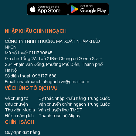
NHẬP KHẨU CHÍNH NGẠCH
CÔNG TY TNHH THƯƠNG MẠI XUẤT NHẬP KHẨU
NKCN
Mã số thuế: 0111390845
Địa chỉ: Tầng 2A, toà 21B5- Chung cư Green Star-
234 Phạm Văn Đồng, Phường Phú Diễn, Thành phố
Hà Nội
Số điện thoại: 0961771688
Email: nhapkhauchinhngach.vn@gmail.com
VỀ CHÚNG TÔI
DỊCH VỤ
Về chúng tôi
Ủy thác nhập khẩu hàng Trung Quốc
Câu chuyện
Vận chuyển chính ngạch Trung Quốc
Thư viện Media
Vận chuyển line TMĐT
Hồ sơ năng lực
Thanh toán hộ Alipay
CHÍNH SÁCH
Quy định đặt hàng