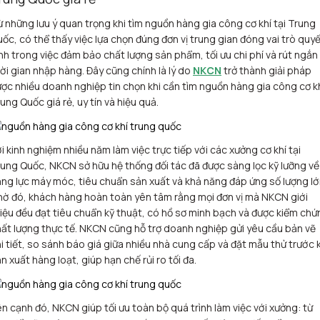
 những lưu ý quan trọng khi tìm nguồn hàng gia công cơ khí tại Trung
ốc, có thể thấy việc lựa chọn đúng đơn vị trung gian đóng vai trò quy
nh trong việc đảm bảo chất lượng sản phẩm, tối ưu chi phí và rút ngắn
ời gian nhập hàng. Đây cũng chính là lý do
NKCN
trở thành giải pháp
ợc nhiều doanh nghiệp tin chọn khi cần tìm nguồn hàng gia công cơ k
ung Quốc giá rẻ, uy tín và hiệu quả.
i kinh nghiệm nhiều năm làm việc trực tiếp với các xưởng cơ khí tại
ung Quốc, NKCN sở hữu hệ thống đối tác đã được sàng lọc kỹ lưỡng về
ng lực máy móc, tiêu chuẩn sản xuất và khả năng đáp ứng số lượng lớ
ờ đó, khách hàng hoàn toàn yên tâm rằng mọi đơn vị mà NKCN giới
iệu đều đạt tiêu chuẩn kỹ thuật, có hồ sơ minh bạch và được kiểm chứ
ất lượng thực tế. NKCN cũng hỗ trợ doanh nghiệp gửi yêu cầu bản vẽ
i tiết, so sánh báo giá giữa nhiều nhà cung cấp và đặt mẫu thử trước 
n xuất hàng loạt, giúp hạn chế rủi ro tối đa.
n cạnh đó, NKCN giúp tối ưu toàn bộ quá trình làm việc với xưởng: từ