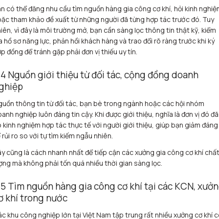
n có thể đăng nhu cầu tìm nguồn hàng gia công cơ khí, hỏi kinh nghi
ặc tham khảo đề xuất từ những người đã từng hợp tác trước đó. Tuy
iên, vì đây là môi trường mở, bạn cần sàng lọc thông tin thật kỹ, kiểm
a hồ sơ năng lực, phản hồi khách hàng và trao đổi rõ ràng trước khi ký
p đồng để tránh gặp phải đơn vị thiếu uy tín.
.4 Nguồn giới thiệu từ đối tác, cộng đồng doanh
ghiệp
uồn thông tin từ đối tác, bạn bè trong ngành hoặc các hội nhóm
anh nghiệp luôn đáng tin cậy. Khi được giới thiệu, nghĩa là đơn vị đó đã
 kinh nghiệm hợp tác thực tế với người giới thiệu, giúp bạn giảm đáng
 rủi ro so với tự tìm kiếm ngẫu nhiên.
y cũng là cách nhanh nhất để tiếp cận các xưởng gia công cơ khí chấ
ợng mà không phải tốn quá nhiều thời gian sàng lọc.
.5 Tìm nguồn hàng gia công cơ khí tại các KCN, xưở
ơ khí trong nước
c khu công nghiệp lớn tại Việt Nam tập trung rất nhiều xưởng cơ khí 