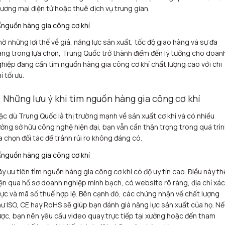
ương mại điện tử hoặc thuê dịch vụ trung gian.
ờ những lợi thế về giá, năng lực sản xuất, tốc độ giao hàng và sự đa
ng trong lựa chọn, Trung Quốc trở thành điểm đến lý tưởng cho doan
hiệp đang cần tìm nguồn hàng gia công cơ khí chất lượng cao với chi
í tối ưu.
. Những lưu ý khi tìm nguồn hàng gia công cơ khí
c dù Trung Quốc là thị trường mạnh về sản xuất cơ khí và có nhiều
ởng sở hữu công nghệ hiện đại, bạn vẫn cần thận trọng trong quá trì
a chọn đối tác để tránh rủi ro không đáng có.
y ưu tiên tìm nguồn hàng gia công cơ khí có độ uy tín cao. Điều này th
ện qua hồ sơ doanh nghiệp minh bạch, có website rõ ràng, địa chỉ xác
ực và mã số thuế hợp lệ. Bên cạnh đó, các chứng nhận về chất lượng
ư ISO, CE hay RoHS sẽ giúp bạn đánh giá năng lực sản xuất của họ. N
ợc, bạn nên yêu cầu video quay trực tiếp tại xưởng hoặc đến tham