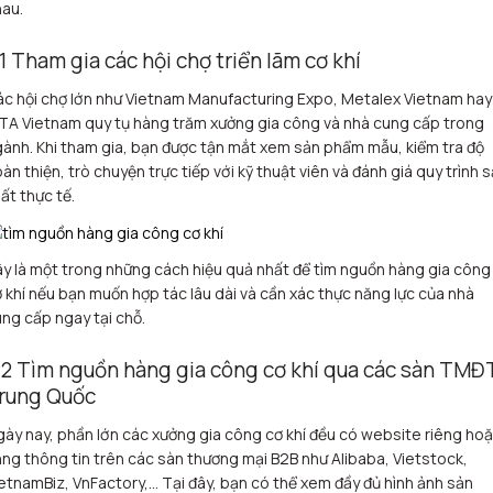
au.
.1 Tham gia các hội chợ triển lãm cơ khí
c hội chợ lớn như Vietnam Manufacturing Expo, Metalex Vietnam hay
A Vietnam quy tụ hàng trăm xưởng gia công và nhà cung cấp trong
ành. Khi tham gia, bạn được tận mắt xem sản phẩm mẫu, kiểm tra độ
àn thiện, trò chuyện trực tiếp với kỹ thuật viên và đánh giá quy trình 
ất thực tế.
y là một trong những cách hiệu quả nhất để tìm nguồn hàng gia công
 khí nếu bạn muốn hợp tác lâu dài và cần xác thực năng lực của nhà
ng cấp ngay tại chỗ.
.2 Tìm nguồn hàng gia công cơ khí qua các sàn TMĐ
rung Quốc
ày nay, phần lớn các xưởng gia công cơ khí đều có website riêng ho
ng thông tin trên các sàn thương mại B2B như Alibaba, Vietstock,
etnamBiz, VnFactory,… Tại đây, bạn có thể xem đầy đủ hình ảnh sản