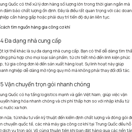
ung Quốc có thể xử lý đơn hàng số lượng lớn trong thời gian ngắn mà
n đảm bảo chất lượng ổn định. Đây là điều rất quan trọng với các doa
hiệp cần hàng gấp hoặc phải duy trì tiến độ dự án liên tục.
.4 Đa dạng nhà cung cấp
t lợi thế khác là sự đa dạng nhà cung cấp. Bạn có thể dễ dàng tìm th
ởng phù hợp cho mọi loại sản phẩm, từ chi tiết nhỏ đến linh kiện phức
p, từ gia công đơn lẻ đến sản xuất hàng loạt. Sự linh hoạt này giúp
anh nghiệp dễ dàng mở rộng quy mô mà không phải thay đổi đối tác.
.5 Vận chuyển trọn gói nhanh chóng
ung Quốc có hạ tầng logistics mạnh và gần Việt Nam, giúp việc vận
uyển hàng hóa nhanh chóng và chi phí thấp hơn so với nhập khẩu từ
c nước xa hơn.
n nữa, từ khâu tư vấn kỹ thuật đến kiểm định chất lượng và đóng gói đ
n chuyển quốc tế, các nhà máy gia công cơ khí tại Trung Quốc đều hỗ
ợ dịch vụ trọn gói. Vô cùng thuận tiện khi bạn đặt hàng qua các nền t