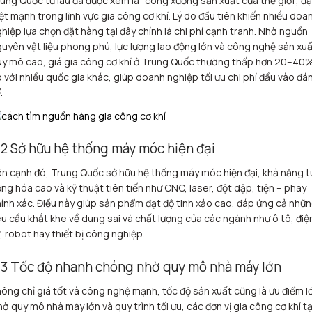
ung Quốc từ lâu đã được xem là “công xưởng sản xuất của thế giới”, đ
ệt mạnh trong lĩnh vực gia công cơ khí. Lý do đầu tiên khiến nhiều doa
hiệp lựa chọn đặt hàng tại đây chính là chi phí cạnh tranh. Nhờ nguồn
uyên vật liệu phong phú, lực lượng lao động lớn và công nghệ sản xu
y mô cao, giá gia công cơ khí ở Trung Quốc thường thấp hơn 20–40
 với nhiều quốc gia khác, giúp doanh nghiệp tối ưu chi phí đầu vào đá
.
.2 Sở hữu hệ thống máy móc hiện đại
n cạnh đó, Trung Quốc sở hữu hệ thống máy móc hiện đại, khả năng t
ng hóa cao và kỹ thuật tiên tiến như CNC, laser, đột dập, tiện – phay
ính xác. Điều này giúp sản phẩm đạt độ tinh xảo cao, đáp ứng cả nhữ
u cầu khắt khe về dung sai và chất lượng của các ngành như ô tô, điệ
, robot hay thiết bị công nghiệp.
.3 Tốc độ nhanh chóng nhờ quy mô nhà máy lớn
ông chỉ giá tốt và công nghệ mạnh, tốc độ sản xuất cũng là ưu điểm l
ờ quy mô nhà máy lớn và quy trình tối ưu, các đơn vị gia công cơ khí tạ