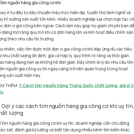
ay vì tự đầu tư dây chuyền máy móc hiện đại, tuyển thợ lành nghề và
y trì xưởng sản xuất tốn kém, nhiều doanh nghiệp lựa chọn hợp tác vớ
c đơn vị gia công bên ngoài. Cách làm này giúp họ giảm chi phí ban đầ
 dàng mở rộng quy mô khi có đơn hàng lớn và linh hoạt điều chỉnh sản
ợng theo nhu cầu thị trường.
y nhiên, việc tìm được một đơn vị gia công cơ khí đáp ứng đủ các tiêu
í như chất lượng ổn định, giá cả hợp lý, quy trình rõ ràng và thời gian
ao hàng đúng hẹn lại không hề đơn giản. Đây chính là lý do nhu cầu tìm
ếm nguồn gia công uy tín ngày càng trở nên quan trọng trong hoạt
ng sản xuất hiện nay.
EM THÊM:
7 Cách tìm nguồn hàng Trung Quốc chất lượng, giá sỉ t
ốc
. Gợi ý các cách tìm nguồn hàng gia công cơ khí uy tín,
hất lượng
 tìm nguồn hàng gia công cơ khí uy tín, doanh nghiệp cần chủ động
ảo sát, đánh giá kỹ lưỡng và biết tận dụng nhiều kênh tìm kiếm khác