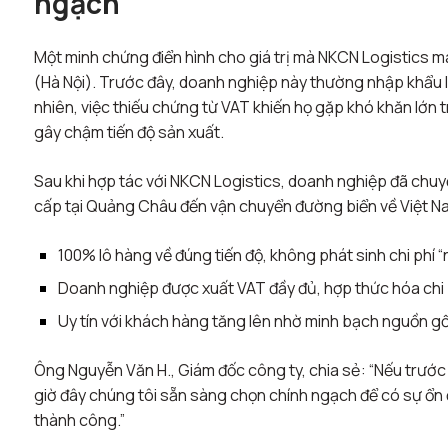
ngạch
Một minh chứng điển hình cho giá trị mà NKCN Logistics m
(Hà Nội). Trước đây, doanh nghiệp này thường nhập khẩu li
nhiên, việc thiếu chứng từ VAT khiến họ gặp khó khăn lớn tr
gây chậm tiến độ sản xuất.
Sau khi hợp tác với NKCN Logistics, doanh nghiệp đã chu
cấp tại Quảng Châu đến vận chuyển đường biển về Việt Na
100% lô hàng về đúng tiến độ, không phát sinh chi phí “
Doanh nghiệp được xuất VAT đầy đủ, hợp thức hóa chi 
Uy tín với khách hàng tăng lên nhờ minh bạch nguồn g
Ông Nguyễn Văn H., Giám đốc công ty, chia sẻ:
“Nếu trước 
giờ đây chúng tôi sẵn sàng chọn chính ngạch để có sự ổn đ
thành công.”