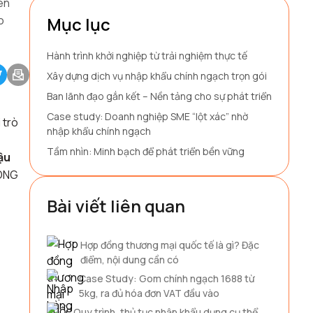
ên
o
Mục lục
Hành trình khởi nghiệp từ trải nghiệm thực tế
Xây dựng dịch vụ nhập khẩu chính ngạch trọn gói
Ban lãnh đạo gắn kết – Nền tảng cho sự phát triển
Case study: Doanh nghiệp SME “lột xác” nhờ
 trò
nhập khẩu chính ngạch
Tầm nhìn: Minh bạch để phát triển bền vững
ậu
CÔNG
Bài viết liên quan
Hợp đồng thương mại quốc tế là gì? Đặc
điểm, nội dung cần có
Case Study: Gom chính ngạch 1688 từ
5kg, ra đủ hóa đơn VAT đầu vào
Quy trình, thủ tục nhập khẩu dụng cụ thể