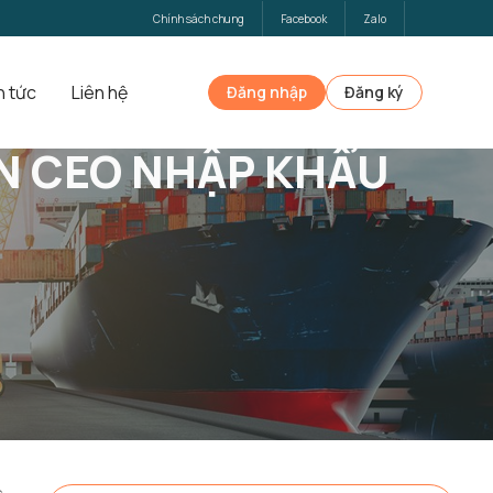
Chính sách chung
Facebook
Zalo
n tức
Liên hệ
Đăng nhập
Đăng ký
ẾN CEO NHẬP KHẨU