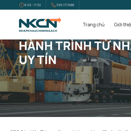
8:00 - 17:30
096.177.1688
Trang chủ
Giới thi
Trang Chủ
Tin Tức
Hành Trình Từ Nhân Viên Logistics Đến
HÀNH TRÌNH TỪ NH
UY TÍN