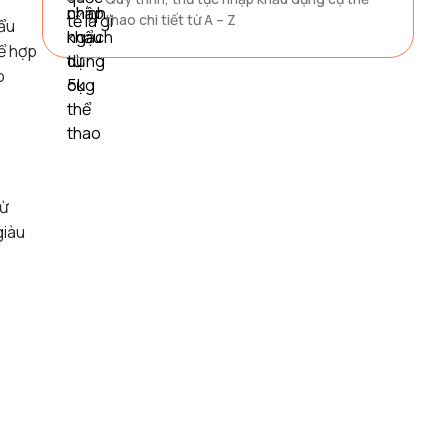
thao chi tiết từ A – Z
hẩu
để hợp
o
từ
iàu