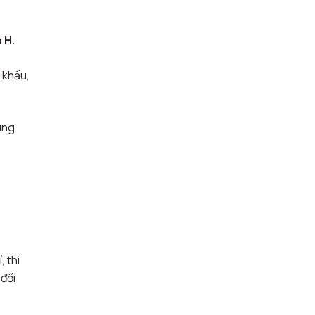
 H.
 khẩu,
ung
, thì
 đổi