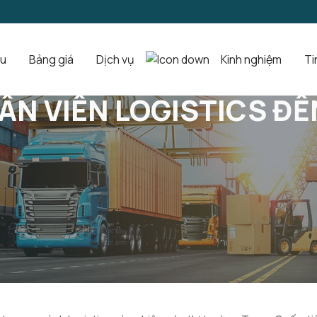
ệu
Bảng giá
Dịch vụ
Kinh nghiệm
Ti
 CEO Nhập Khẩu Uy Tín
ÂN VIÊN LOGISTICS Đ