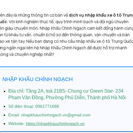
ên đây là những thông tin cơ bản về
dịch vụ nhập khẩu xe ô tô Trun
uốc
. Với kinh nghiệm thực tế, quy trình minh bạch và đội ngũ chuyên
iên giàu chuyên môn, Nhập Khẩu Chính Ngạch cam kết đồng hành cùn
n từ khâu tư vấn, chuẩn bị hồ sơ đến thông quan, vận chuyển và bàn
ao xe tận tay. Nếu bạn đang có nhu cầu nhập khẩu xe ô tô Trung Quốc
ng ngần ngại liên hệ Nhập Khẩu Chính Ngạch để được hỗ trợ nhanh
hóng và chuyên nghiệp nhất!
NHẬP KHẨU CHÍNH NGẠCH
Địa chỉ: Tầng 2A, toà 21B5- Chung cư Green Star- 234
Phạm Văn Đồng, Phường Phú Diễn, Thành phố Hà Nội
Số điện thoại: 0961771688
Email: nhapkhauchinhngach.vn@gmail.com
Website:
https://nhapkhauchinhngach.vn