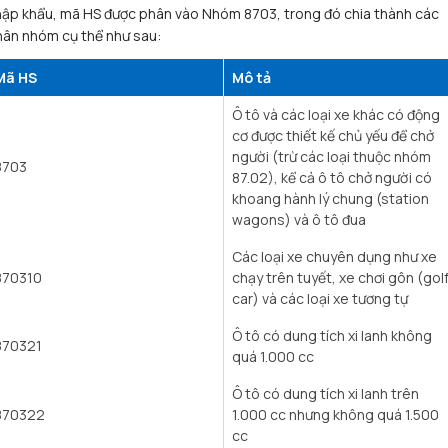
ập khẩu, mã HS được phân vào Nhóm 8703, trong đó chia thành các
ân nhóm cụ thể như sau:
Mã HS
Mô tả
Ô tô và các loại xe khác có động
cơ được thiết kế chủ yếu để chở
người (trừ các loại thuộc nhóm
8703
87.02), kể cả ô tô chở người có
khoang hành lý chung (station
wagons) và ô tô đua
Các loại xe chuyên dụng như xe
870310
chạy trên tuyết, xe chơi gôn (gol
car) và các loại xe tương tự
Ô tô có dung tích xi lanh không
870321
quá 1.000 cc
Ô tô có dung tích xi lanh trên
870322
1.000 cc nhưng không quá 1.500
cc