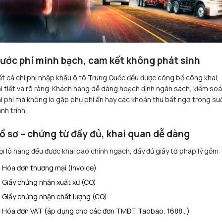
ước phí minh bạch, cam kết không phát sinh
t cả chi phí nhập khẩu ô tô Trung Quốc đều được công bố công khai,
i tiết và rõ ràng. Khách hàng dễ dàng hoạch định ngân sách, kiểm soá
i phí mà không lo gặp phụ phí ẩn hay các khoản thu bất ngờ trong su
nh trình.
ồ sơ – chứng từ đầy đủ, khai quan dễ dàng
i lô hàng đều được khai báo chính ngạch, đầy đủ giấy tờ pháp lý gồm:
Hóa đơn thương mại (Invoice)
Giấy chứng nhận xuất xứ (CO)
Giấy chứng nhận chất lượng (CQ)
Hóa đơn VAT (áp dụng cho các đơn TMĐT Taobao, 1688…)