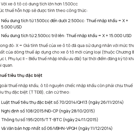
 Với xe ô tô có dung tích lớn hơn 1.500cc
c thuế hỗn hợp sẽ được tính theo công thức:
Nếu dung tích từ 1.500cc đến dưới 2.500cc: Thuế nhập khẩu = X +
5.000 USD
Nếu dung tích từ 2.500cc trở lên: Thuế nhập khẩu = X + 15.000 USD
ong đó: X = Giá tính thuế của xe ô tô đã qua sử dụng nhân với mức th
ất của dòng thuế áp dụng cho xe ô tô mới cùng loại (thuộc Chương 8
c I, Phụ lục II – Biểu thuế nhập khẩu ưu đãi) tại thời điểm đăng ký tờ kh
i quan.
huế tiêu thụ đặc biệt
oài thuế nhập khẩu, ô tô nguyên chiếc nhập khẩu còn phải chịu thuế
êu thụ đặc biệt (TTĐB), căn cứ theo:
Luật thuế tiêu thụ đặc biệt số 70/2014/QH13 (ngày 26/11/2014)
Nghị định số 108/2015/NĐ-CP (ngày 28/10/2015)
Thông tư số 195/2015/TT-BTC (ngày 24/11/2015)
Và Văn bản hợp nhất số 06/VBHN-VPQH (ngày 11/12/2014)