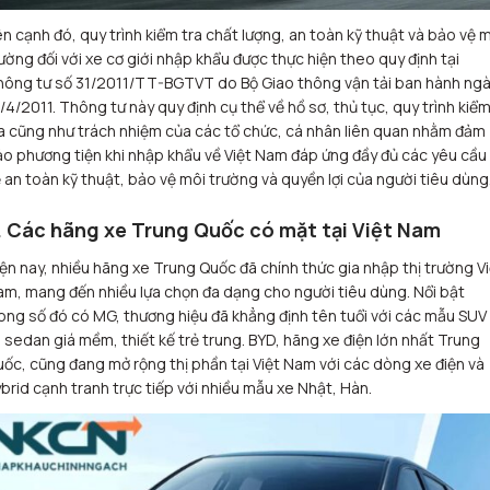
n cạnh đó, quy trình kiểm tra chất lượng, an toàn kỹ thuật và bảo vệ 
ường đối với xe cơ giới nhập khẩu được thực hiện theo quy định tại
hông tư số 31/2011/TT-BGTVT do Bộ Giao thông vận tải ban hành ng
/4/2011. Thông tư này quy định cụ thể về hồ sơ, thủ tục, quy trình kiể
a cũng như trách nhiệm của các tổ chức, cá nhân liên quan nhằm đảm
o phương tiện khi nhập khẩu về Việt Nam đáp ứng đầy đủ các yêu cầu
 an toàn kỹ thuật, bảo vệ môi trường và quyền lợi của người tiêu dùng
. Các hãng xe Trung Quốc có mặt tại Việt Nam
ện nay, nhiều hãng xe Trung Quốc đã chính thức gia nhập thị trường Vi
m, mang đến nhiều lựa chọn đa dạng cho người tiêu dùng. Nổi bật
ong số đó có MG, thương hiệu đã khẳng định tên tuổi với các mẫu SUV
 sedan giá mềm, thiết kế trẻ trung. BYD, hãng xe điện lớn nhất Trung
ốc, cũng đang mở rộng thị phần tại Việt Nam với các dòng xe điện và
brid cạnh tranh trực tiếp với nhiều mẫu xe Nhật, Hàn.