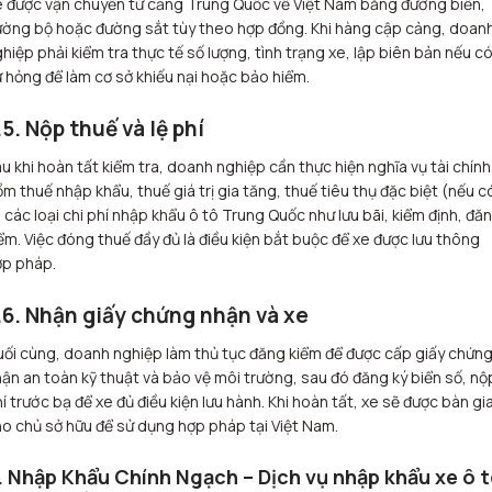
 được vận chuyển từ cảng Trung Quốc về Việt Nam bằng đường biển,
ờng bộ hoặc đường sắt tùy theo hợp đồng. Khi hàng cập cảng, doan
hiệp phải kiểm tra thực tế số lượng, tình trạng xe, lập biên bản nếu c
 hỏng để làm cơ sở khiếu nại hoặc bảo hiểm.
.5. Nộp thuế và lệ phí
u khi hoàn tất kiểm tra, doanh nghiệp cần thực hiện nghĩa vụ tài chính
m thuế nhập khẩu, thuế giá trị gia tăng, thuế tiêu thụ đặc biệt (nếu c
 các loại chi phí nhập khẩu ô tô Trung Quốc như lưu bãi, kiểm định, đă
ểm. Việc đóng thuế đầy đủ là điều kiện bắt buộc để xe được lưu thông
ợp pháp.
.6. Nhận giấy chứng nhận và xe
ối cùng, doanh nghiệp làm thủ tục đăng kiểm để được cấp giấy chứn
ận an toàn kỹ thuật và bảo vệ môi trường, sau đó đăng ký biển số, nộ
í trước bạ để xe đủ điều kiện lưu hành. Khi hoàn tất, xe sẽ được bàn gi
o chủ sở hữu để sử dụng hợp pháp tại Việt Nam.
. Nhập Khẩu Chính Ngạch – Dịch vụ nhập khẩu xe ô 