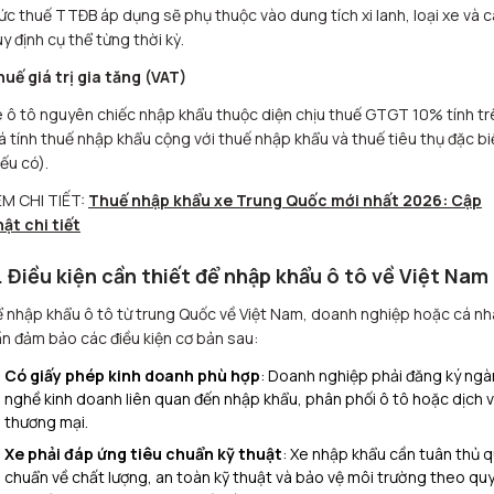
c thuế TTĐB áp dụng sẽ phụ thuộc vào dung tích xi lanh, loại xe và 
y định cụ thể từng thời kỳ.
uế giá trị gia tăng (VAT)
 ô tô nguyên chiếc nhập khẩu thuộc diện chịu thuế GTGT 10% tính tr
á tính thuế nhập khẩu cộng với thuế nhập khẩu và thuế tiêu thụ đặc bi
ếu có).
EM CHI TIẾT:
Thuế nhập khẩu xe Trung Quốc mới nhất 2026: Cập
ật chi tiết
. Điều kiện cần thiết để nhập khẩu ô tô về Việt Nam
 nhập khẩu ô tô từ trung Quốc về Việt Nam, doanh nghiệp hoặc cá n
n đảm bảo các điều kiện cơ bản sau:
Có giấy phép kinh doanh phù hợp
: Doanh nghiệp phải đăng ký ng
nghề kinh doanh liên quan đến nhập khẩu, phân phối ô tô hoặc dịch 
thương mại.
Xe phải đáp ứng tiêu chuẩn kỹ thuật
: Xe nhập khẩu cần tuân thủ 
chuẩn về chất lượng, an toàn kỹ thuật và bảo vệ môi trường theo qu