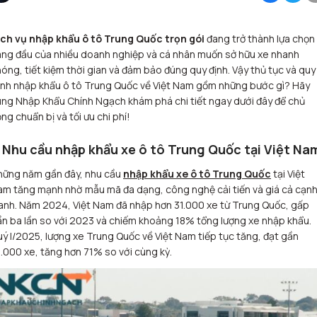
ịch vụ nhập khẩu ô tô Trung Quốc trọn gói
đang trở thành lựa chọn
ng đầu của nhiều doanh nghiệp và cá nhân muốn sở hữu xe nhanh
óng, tiết kiệm thời gian và đảm bảo đúng quy định. Vậy thủ tục và quy
ình nhập khẩu ô tô Trung Quốc về Việt Nam gồm những bước gì? Hãy
ng Nhập Khẩu Chính Ngạch khám phá chi tiết ngay dưới đây để chủ
ng chuẩn bị và tối ưu chi phí!
. Nhu cầu nhập khẩu xe ô tô Trung Quốc tại Việt Na
hững năm gần đây, nhu cầu
nhập khẩu xe ô tô Trung Quốc
tại Việt
m tăng mạnh nhờ mẫu mã đa dạng, công nghệ cải tiến và giá cả cạn
anh. Năm 2024, Việt Nam đã nhập hơn 31.000 xe từ Trung Quốc, gấp
n ba lần so với 2023 và chiếm khoảng 18% tổng lượng xe nhập khẩu.
ý I/2025, lượng xe Trung Quốc về Việt Nam tiếp tục tăng, đạt gần
.000 xe, tăng hơn 71% so với cùng kỳ.