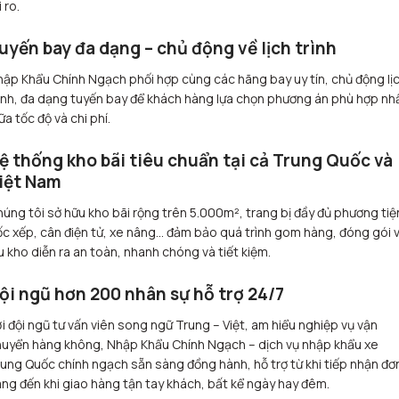
i ro.
uyến bay đa dạng – chủ động về lịch trình
ập Khẩu Chính Ngạch phối hợp cùng các hãng bay uy tín, chủ động lị
ình, đa dạng tuyến bay để khách hàng lựa chọn phương án phù hợp nh
ữa tốc độ và chi phí.
ệ thống kho bãi tiêu chuẩn tại cả Trung Quốc và
iệt Nam
úng tôi sở hữu kho bãi rộng trên 5.000m², trang bị đầy đủ phương tiệ
c xếp, cân điện tử, xe nâng… đảm bảo quá trình gom hàng, đóng gói 
u kho diễn ra an toàn, nhanh chóng và tiết kiệm.
ội ngũ hơn 200 nhân sự hỗ trợ 24/7
i đội ngũ tư vấn viên song ngữ Trung – Việt, am hiểu nghiệp vụ vận
uyển hàng không, Nhập Khẩu Chính Ngạch – dịch vụ nhập khẩu xe
ung Quốc chính ngạch sẵn sàng đồng hành, hỗ trợ từ khi tiếp nhận đơ
ng đến khi giao hàng tận tay khách, bất kể ngày hay đêm.