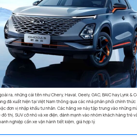
oài ra, những cái tên như Chery, Haval, Geely, GAC, BAIC hay Lynk & 
ng đã xuất hiện tại Việt Nam thông qua các nhà phân phối chính thức
ặc đơn vị nhập khẩu tư nhân. Các hãng xe này tập trung vào những m
 đô thị, SUV cỡ nhỏ và xe điện, đánh mạnh vào nhóm khách hàng trẻ v
anh nghiệp cần xe vận hành tiết kiệm, giá hợp lý.