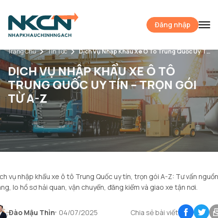
Đăng nhập
Trang Chủ
Tin Tức
Dịch Vụ Nhập Khẩu Xe Ô Tô Trung Quốc Uy Tín – Trọn Gói Từ A-Z
DỊCH VỤ NHẬP KHẨU XE Ô TÔ
TRUNG QUỐC UY TÍN – TRỌN GÓI
TỪ A-Z
ch vụ nhập khẩu xe ô tô Trung Quốc uy tín, trọn gói A-Z: Tư vấn nguồ
ng, lo hồ sơ hải quan, vận chuyển, đăng kiểm và giao xe tận nơi.
Đào Mậu Thìn
04/07/2025
Chia sẻ bài viết