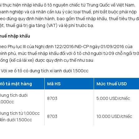
i thực hiện nhập khẩu ô tô nguyên chiếc từ Trung Quốc về Việt Nam,
anh nghiệp và cá nhân cần lưu ý các loại thuế, phí bắt buộc phải nộp
eo đúng quy định hiện hành, bao gồm thuế nhập khẩu, thuế tiêu thụ 
ệt, thuế giá trị gia tăng (VAT) và lệ phí trước bạ.
huế nhập khẩu
eo Phụ lục III của Nghị định 122/2016/NĐ-CP ngày 01/09/2016 của
ính phủ, mức thuế nhập khẩu đối với ô tô chở người từ 09 chỗ ngồi trở
ống (kể cả lái xe) được quy định cụ thể như sau:
 Với xe ô tô có dung tích xi lanh dưới 1.500cc
Mô tả mặt hàng
Mã HS
Mức thuế USD
Dung tích dưới
8703
5.000 USD/chiếc
1.000cc
Dung tích từ 1.000cc
8703
10.000 USD/chiếc
đến dưới 1.500cc