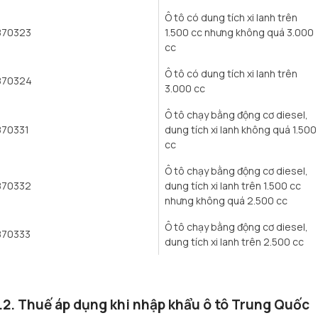
Ô tô có dung tích xi lanh trên
870323
1.500 cc nhưng không quá 3.000
cc
Ô tô có dung tích xi lanh trên
870324
3.000 cc
Ô tô chạy bằng động cơ diesel,
870331
dung tích xi lanh không quá 1.500
cc
Ô tô chạy bằng động cơ diesel,
870332
dung tích xi lanh trên 1.500 cc
nhưng không quá 2.500 cc
Ô tô chạy bằng động cơ diesel,
870333
dung tích xi lanh trên 2.500 cc
.2. Thuế áp dụng khi nhập khẩu ô tô Trung Quốc