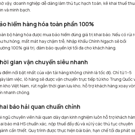
ờ vậy, doanh nghiệp dễ dàng làm thủ tục hạch toán, kê khai thuế th
ện và minh bạch.
ảo hiểm hàng hóa toàn phần 100%
àn bộ hàng hóa được mua bảo hiểm đúng giá trị khai báo. Nếu có rủi 
ư hư hỏng, mất mát hay chậm trễ, Nhập Khẩu Chính Ngạch sẽ bồi
ường 100% giá trị, đảm bảo quyền lợi tối đa cho khách hàng.
hời gian vận chuyển siêu nhanh
 điểm nổi bật nhất của vận tải hàng không chính là tốc độ. Chỉ từ 1–5
ày làm việc, lô hàng sẽ được vận chuyển trực tiếp từ kho Trung Quốc 
n kho Việt Nam, rút ngắn thời gian lưu kho, hỗ trợ khách hàng xoay vò
ốn nhanh chóng.
hai báo hải quan chuẩn chỉnh
i ngũ chuyên viên hải quan dày dạn kinh nghiệm luôn hỗ trợ khách hà
ai báo mã HS chuẩn xác, nộp thuế đầy đủ và xử lý các thủ tục chuyên
ành cần thiết. Quy trình được thực hiện bài bản, hạn chế tối đa phát s