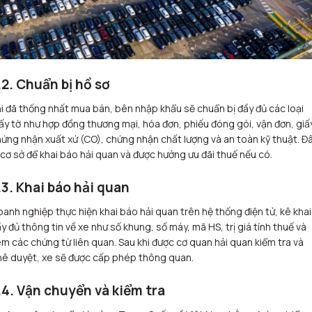
.2. Chuẩn bị hồ sơ
i đã thống nhất mua bán, bên nhập khẩu sẽ chuẩn bị đầy đủ các loại
ấy tờ như hợp đồng thương mại, hóa đơn, phiếu đóng gói, vận đơn, giấ
ứng nhận xuất xứ (CO), chứng nhận chất lượng và an toàn kỹ thuật. Đ
 cơ sở để khai báo hải quan và được hưởng ưu đãi thuế nếu có.
.3. Khai báo hải quan
anh nghiệp thực hiện khai báo hải quan trên hệ thống điện tử, kê khai
y đủ thông tin về xe như số khung, số máy, mã HS, trị giá tính thuế và
m các chứng từ liên quan. Sau khi được cơ quan hải quan kiểm tra và
ê duyệt, xe sẽ được cấp phép thông quan.
.4. Vận chuyển và kiểm tra