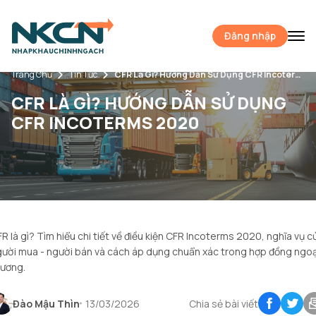
Đăng nhập
Trang Chủ
Tin Tức
CFR Là Gì? Hướng Dẫn Sử Dụng CFR Incoterms 2020
CFR LÀ GÌ? HƯỚNG DẪN SỬ DỤNG
CFR INCOTERMS 2020
R là gì? Tìm hiểu chi tiết về điều kiện CFR Incoterms 2020, nghĩa vụ c
ười mua - người bán và cách áp dụng chuẩn xác trong hợp đồng ngoạ
hương.
Đào Mậu Thìn
13/03/2026
Chia sẻ bài viết