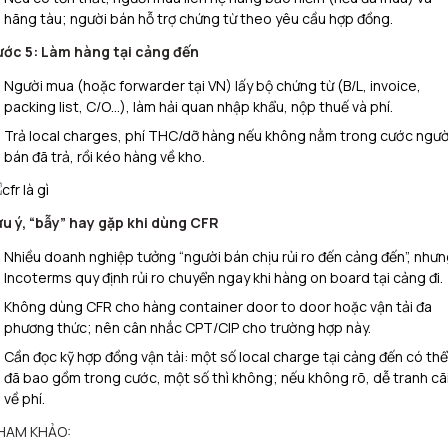
hãng tàu; người bán hỗ trợ chứng từ theo yêu cầu hợp đồng.
ước 5: Làm hàng tại cảng đến
Người mua (hoặc forwarder tại VN) lấy bộ chứng từ (B/L, invoice,
packing list, C/O…), làm hải quan nhập khẩu, nộp thuế và phí.
Trả local charges, phí THC/dỡ hàng nếu không nằm trong cước ngườ
bán đã trả, rồi kéo hàng về kho.
ưu ý, “bẫy” hay gặp khi dùng CFR
Nhiều doanh nghiệp tưởng “người bán chịu rủi ro đến cảng đến”, như
Incoterms quy định rủi ro chuyển ngay khi hàng on board tại cảng đi.
Không dùng CFR cho hàng container door to door hoặc vận tải đa
phương thức; nên cân nhắc CPT/CIP cho trường hợp này.
Cần đọc kỹ hợp đồng vận tải: một số local charge tại cảng đến có thể
đã bao gồm trong cước, một số thì không; nếu không rõ, dễ tranh cã
về phí.
HAM KHẢO: