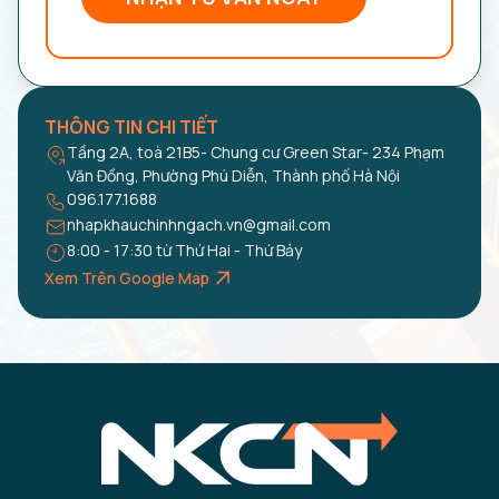
THÔNG TIN CHI TIẾT
Tầng 2A, toà 21B5- Chung cư Green Star- 234 Phạm
Văn Đồng, Phường Phú Diễn, Thành phố Hà Nội
096.177.1688
nhapkhauchinhngach.vn@gmail.com
8:00 - 17:30 từ Thứ Hai - Thứ Bảy
Xem Trên Google Map