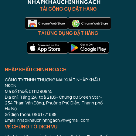
TẢI CÔNG CỤ ĐẶT HÀNG
TẢI ỨNG DỤNG ĐẶT HÀNG
NHẬP KHẨU CHÍNH NGẠCH
CÔNG TY TNHH THƯƠNG MẠI XUẤT NHẬP KHẨU
NKCN
Mã số thuế: 0111390845
Địa chỉ: Tầng 2A, toà 21B5- Chung cư Green Star-
234 Phạm Văn Đồng, Phường Phú Diễn, Thành phố
Hà Nội
Số điện thoại: 0961771688
Email: nhapkhauchinhngach.vn@gmail.com
VỀ CHÚNG TÔI
DỊCH VỤ