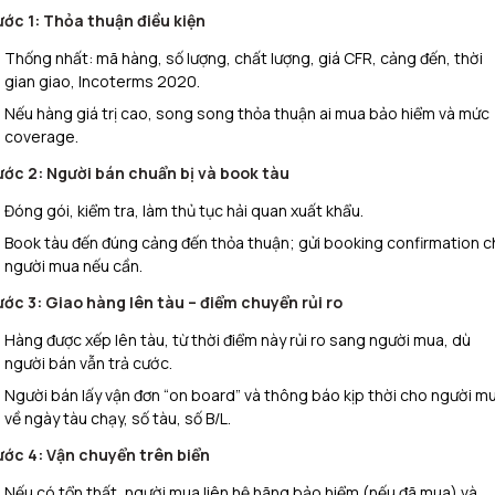
ước 1: Thỏa thuận điều kiện
Thống nhất: mã hàng, số lượng, chất lượng, giá CFR, cảng đến, thời
gian giao, Incoterms 2020.
Nếu hàng giá trị cao, song song thỏa thuận ai mua bảo hiểm và mức
coverage.
ước 2: Người bán chuẩn bị và book tàu
Đóng gói, kiểm tra, làm thủ tục hải quan xuất khẩu.
Book tàu đến đúng cảng đến thỏa thuận; gửi booking confirmation 
người mua nếu cần.
ước 3: Giao hàng lên tàu – điểm chuyển rủi ro
Hàng được xếp lên tàu, từ thời điểm này rủi ro sang người mua, dù
người bán vẫn trả cước.
Người bán lấy vận đơn “on board” và thông báo kịp thời cho người m
về ngày tàu chạy, số tàu, số B/L.
ước 4: Vận chuyển trên biển
Nếu có tổn thất, người mua liên hệ hãng bảo hiểm (nếu đã mua) và