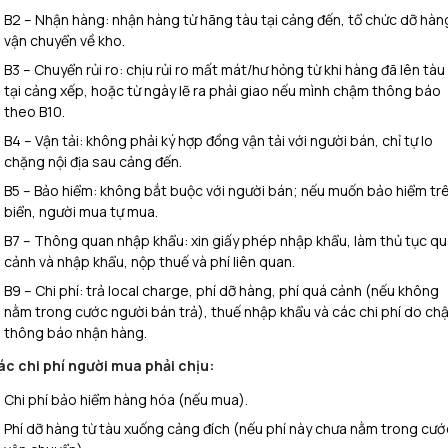
​B2 – Nhận hàng: nhận hàng từ hãng tàu tại cảng đến, tổ chức dỡ hàn
vận chuyển về kho.
B3 – Chuyển rủi ro: chịu rủi ro mất mát/hư hỏng từ khi hàng đã lên tàu
tại cảng xếp, hoặc từ ngày lẽ ra phải giao nếu mình chậm thông báo
theo B10.
B4 – Vận tải: không phải ký hợp đồng vận tải với người bán, chỉ tự lo
chặng nội địa sau cảng đến.
B5 – Bảo hiểm: không bắt buộc với người bán; nếu muốn bảo hiểm tr
biển, người mua tự mua.
B7 – Thông quan nhập khẩu: xin giấy phép nhập khẩu, làm thủ tục q
cảnh và nhập khẩu, nộp thuế và phí liên quan.
B9 – Chi phí: trả local charge, phí dỡ hàng, phí quá cảnh (nếu không
nằm trong cước người bán trả), thuế nhập khẩu và các chi phí do ch
thông báo nhận hàng.
ác chi phí người mua phải chịu:
Chi phí bảo hiểm hàng hóa (nếu mua).
Phí dỡ hàng từ tàu xuống cảng đích (nếu phí này chưa nằm trong cướ