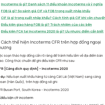
Incoterms là gì? Danh sách 11 điều khoản Incoterms và ý nghĩa
FOB là gì? So sánh giá CIF và FOB trong xuất nhập khẩu
CIF là gì trong xuất nhập khẩu? Cách tính giá CIF khi vận chuyể
Điều kiện giao hàng FOB là gì? Trách nhiệm của các bên
Điều kiện FCA tại Incoterms 2020 là gì? Ưu nhược điểm cần biết
. Cách thể hiện Incoterms CFR trên hợp đồng ngoại
hương
ệc soạn thảo hợp đồng cần rõ ràng để tránh hiểu lầm về địa điểm bàn
ao. Công thức chuẩn để ghi điều kiện CFR như sau:
FR [Cảng đích quy định] – Incoterms 2020
 dụ:
Nếu bạn xuất khẩu hàng từ cảng Cát Lái (Việt Nam) sang cảng
san (Hàn Quốc), trên hợp đồng sẽ ghi:
R Busan Port, South Korea – Incoterms 2020