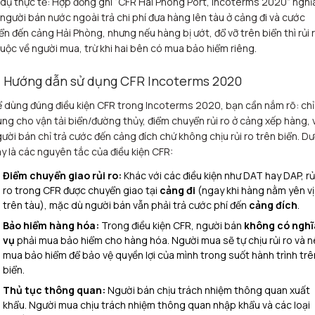
 dụ thực tế: Hợp đồng ghi “CFR Hai Phong Port, Incoterms 2020” nghĩ
 người bán nước ngoài trả chi phí đưa hàng lên tàu ở cảng đi và cước
ển đến cảng Hải Phòng, nhưng nếu hàng bị ướt, đổ vỡ trên biển thì rủi 
uộc về người mua, trừ khi hai bên có mua bảo hiểm riêng.
. Hướng dẫn sử dụng CFR Incoterms 2020
 dùng đúng điều kiện CFR trong Incoterms 2020, bạn cần nắm rõ: chỉ
ng cho vận tải biển/đường thủy, điểm chuyển rủi ro ở cảng xếp hàng, 
ười bán chỉ trả cước đến cảng đích chứ không chịu rủi ro trên biển. Dư
y là các nguyên tắc của điều kiện CFR:
Điểm chuyển giao rủi ro:
Khác với các điều kiện như DAT hay DAP, rủ
ro trong CFR được chuyển giao tại
cảng đi
(ngay khi hàng nằm yên vị
trên tàu), mặc dù người bán vẫn phải trả cước phí đến
cảng đích
.
Bảo hiểm hàng hóa:
Trong điều kiện CFR, người bán
không có nghĩ
vụ
phải mua bảo hiểm cho hàng hóa. Người mua sẽ tự chịu rủi ro và 
mua bảo hiểm để bảo vệ quyền lợi của mình trong suốt hành trình trê
biển.
Thủ tục thông quan:
Người bán chịu trách nhiệm thông quan xuất
khẩu. Người mua chịu trách nhiệm thông quan nhập khẩu và các loại