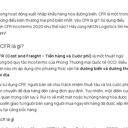
ong hoạt động xuất nhập khẩu hàng hóa đường biển, CFR là một tron
ững điều kiện thương mại phổ biến nhất. Vậy CFR là gì? Sử dụng điều
ện CFR Incoterms 2020 như thế nào? Hãy cùng NKCN Logistics tìm h
gay!
. CFR là gì?
FR (Cost and Freight – Tiền hàng và Cước phí)
là một thuật ngữ
ong bộ quy tắc Incoterms của Phòng Thương mại Quốc tế (ICC). Điều
ện này chỉ áp dụng cho phương thức vận tải
đường biển và đường th
i địa
.
i sử dụng CFR, người bán sẽ chịu trách nhiệm thuê tàu và trả cước ph
n chuyển để đưa hàng đến cảng đích quy định. Tuy nhiên, một điểm cự
 quan trọng cần lưu ý: Rủi ro về mất mát hoặc hư hỏng hàng hóa được
uyển giao từ người bán sang người mua ngay khi hàng đã được xếp lê
u tại cảng bốc hàng.