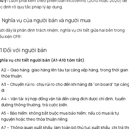
u ý:
Luôn phải kèm theo phiên bản Incoterms (2010 hoặc 2020) để
c định rõ quy tắc pháp lý áp dụng.
. Nghĩa vụ của người bán và người mua
ới đây là phân định trách nhiệm, nghĩa vụ chi tiết giữa hai bên trong
ều kiện CFR:
.1 Đối với người bán
hĩa vụ chi tiết người bán (A1-A10 tóm tắt)
A2 – Giao hàng: giao hàng lên tàu tại cảng xếp hàng, trong thời gian
thỏa thuận.
A3 – Chuyển rủi ro: chịu rủi ro cho đến khi hàng đã “on board” tại cản
đi.
A4 – Vận tải: ký hợp đồng vận tải đến cảng đích được chỉ định, tuyến
đường thông thường, trả cước biển.
A5 – Bảo hiểm: không bắt buộc mua bảo hiểm; nếu có mua là tự
nguyện hoặc theo thỏa thuận riêng.
A7 – Thông quan xuất khẩu: làm toàn bộ thủ tục xuất khẩu, chi trả t