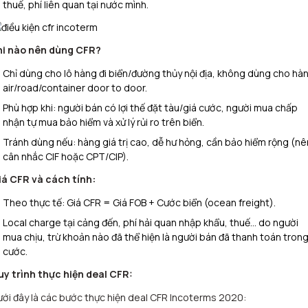
thuế, phí liên quan tại nước mình.
hi nào nên dùng CFR?
Chỉ dùng cho lô hàng đi biển/đường thủy nội địa, không dùng cho hà
air/road/container door to door.
Phù hợp khi: người bán có lợi thế đặt tàu/giá cước, người mua chấp
nhận tự mua bảo hiểm và xử lý rủi ro trên biển.
Tránh dùng nếu: hàng giá trị cao, dễ hư hỏng, cần bảo hiểm rộng (nê
cân nhắc CIF hoặc CPT/CIP).
iá CFR và cách tính:
Theo thực tế: Giá CFR = Giá FOB + Cước biển (ocean freight).​
Local charge tại cảng đến, phí hải quan nhập khẩu, thuế… do người
mua chịu, trừ khoản nào đã thể hiện là người bán đã thanh toán tron
cước.
uy trình thực hiện deal CFR:
ới đây là các bước thực hiện deal CFR Incoterms 2020: