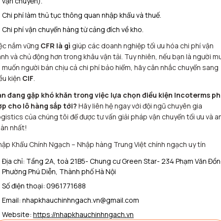
vận chuyển).
Chi phí làm thủ tục thông quan nhập khẩu và thuế.
Chi phí vận chuyển hàng từ cảng đích về kho.
iệc nắm vững
CFR là gì
giúp các doanh nghiệp tối ưu hóa chi phí vận
nh và chủ động hơn trong khâu vận tải. Tuy nhiên, nếu bạn là người m
 muốn người bán chịu cả chi phí bảo hiểm, hãy cân nhắc chuyển sang
ều kiện
CIF
.
ạn đang gặp khó khăn trong việc lựa chọn điều kiện Incoterms p
ợp cho lô hàng sắp tới?
Hãy liên hệ ngay với đội ngũ chuyên gia
gistics của chúng tôi để được tư vấn giải pháp vận chuyển tối ưu và a
àn nhất!
ập Khẩu Chính Ngạch – Nhập hàng Trung Việt chính ngạch uy tín
Địa chỉ: Tầng 2A, toà 21B5- Chung cư Green Star- 234 Phạm Văn Đồn
Phường Phú Diễn, Thành phố Hà Nội
Số điện thoại: 0961771688
Email: nhapkhauchinhngach.vn@gmail.com
Website:
https://nhapkhauchinhngach.vn