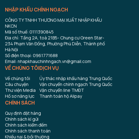
NHẬP KHẨU CHÍNH NGẠCH
CÔNG TY TNHH THƯƠNG MẠI XUẤT NHẬP KHẨU
NKCN
Mã số thuế: 0111390845
Địa chỉ: Tầng 2A, toà 21B5- Chung cư Green Star-
234 Phạm Văn Đồng, Phường Phú Diễn, Thành phố
Hà Nội
Số điện thoại: 0961771688
Email: nhapkhauchinhngach.vn@gmail.com
VỀ CHÚNG TÔI
DỊCH VỤ
Về chúng tôi
Ủy thác nhập khẩu hàng Trung Quốc
Câu chuyện
Vận chuyển chính ngạch Trung Quốc
Thư viện Media
Vận chuyển line TMĐT
Hồ sơ năng lực
Thanh toán hộ Alipay
CHÍNH SÁCH
Quy định đặt hàng
Chính sách kí gửi
Chính sách kiểm đếm
Chính sách thanh toán
Khiếu nại & bồi thường