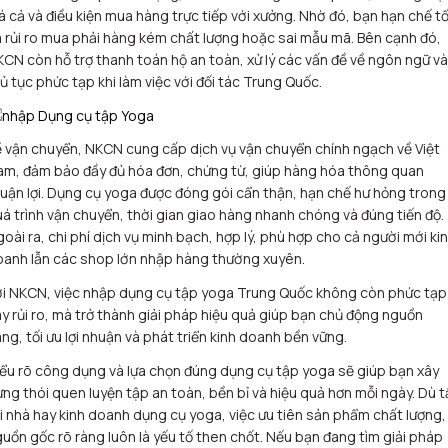
á cả và điều kiện mua hàng trực tiếp với xưởng. Nhờ đó, bạn hạn chế tố
 rủi ro mua phải hàng kém chất lượng hoặc sai mẫu mã. Bên cạnh đó,
CN còn hỗ trợ thanh toán hộ an toàn, xử lý các vấn đề về ngôn ngữ và
ủ tục phức tạp khi làm việc với đối tác Trung Quốc.
 vận chuyển, NKCN cung cấp dịch vụ vận chuyển chính ngạch về Việt
m, đảm bảo đầy đủ hóa đơn, chứng từ, giúp hàng hóa thông quan
uận lợi. Dụng cụ yoga được đóng gói cẩn thận, hạn chế hư hỏng trong
á trình vận chuyển, thời gian giao hàng nhanh chóng và đúng tiến độ.
oài ra, chi phí dịch vụ minh bạch, hợp lý, phù hợp cho cả người mới ki
anh lẫn các shop lớn nhập hàng thường xuyên.
i NKCN, việc nhập dụng cụ tập yoga Trung Quốc không còn phức tạp
y rủi ro, mà trở thành giải pháp hiệu quả giúp bạn chủ động nguồn
ng, tối ưu lợi nhuận và phát triển kinh doanh bền vững.
ểu rõ công dụng và lựa chọn đúng dụng cụ tập yoga sẽ giúp bạn xây
ng thói quen luyện tập an toàn, bền bỉ và hiệu quả hơn mỗi ngày. Dù 
i nhà hay kinh doanh dụng cụ yoga, việc ưu tiên sản phẩm chất lượng,
uồn gốc rõ ràng luôn là yếu tố then chốt. Nếu bạn đang tìm giải pháp