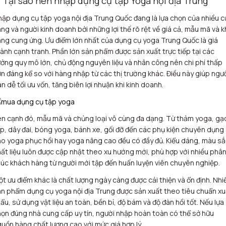
. Tại sao nên nhập dụng cụ tập Yoga nội địa Trung
ập dụng cụ tập yoga nội địa Trung Quốc đang là lựa chọn của nhiều c
ng và người kinh doanh bởi những lợi thế rõ rệt về giá cả, mẫu mã và 
ng cung ứng. Ưu điểm lớn nhất của dụng cụ yoga Trung Quốc là giá
ành cạnh tranh. Phần lớn sản phẩm được sản xuất trực tiếp tại các
ởng quy mô lớn, chủ động nguyên liệu và nhân công nên chi phí thấp
n đáng kể so với hàng nhập từ các thị trường khác. Điều này giúp ngư
n dễ tối ưu vốn, tăng biên lợi nhuận khi kinh doanh.
n cạnh đó, mẫu mã và chủng loại vô cùng đa dạng. Từ thảm yoga, gạ
p, dây đai, bóng yoga, bánh xe, gối đỡ đến các phụ kiện chuyên dụng
o yoga phục hồi hay yoga nâng cao đều có đầy đủ. Kiểu dáng, màu sắ
ất liệu luôn được cập nhật theo xu hướng mới, phù hợp với nhiều phâ
úc khách hàng từ người mới tập đến huấn luyện viên chuyên nghiệp.
t ưu điểm khác là chất lượng ngày càng được cải thiện và ổn định. Nhi
n phẩm dụng cụ yoga nội địa Trung được sản xuất theo tiêu chuẩn xu
ẩu, sử dụng vật liệu an toàn, bền bỉ, độ bám và độ đàn hồi tốt. Nếu lựa
ọn đúng nhà cung cấp uy tín, người nhập hoàn toàn có thể sở hữu
uồn hàng chất lượng cao với mức giá hợp lý.