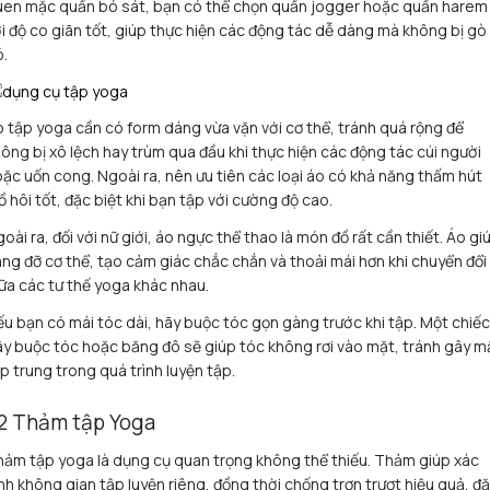
uen mặc quần bó sát, bạn có thể chọn quần jogger hoặc quần harem
i độ co giãn tốt, giúp thực hiện các động tác dễ dàng mà không bị gò
.
 tập yoga cần có form dáng vừa vặn với cơ thể, tránh quá rộng để
ông bị xô lệch hay trùm qua đầu khi thực hiện các động tác cúi người
ặc uốn cong. Ngoài ra, nên ưu tiên các loại áo có khả năng thấm hút
 hôi tốt, đặc biệt khi bạn tập với cường độ cao.
oài ra, đối với nữ giới, áo ngực thể thao là món đồ rất cần thiết. Áo gi
ng đỡ cơ thể, tạo cảm giác chắc chắn và thoải mái hơn khi chuyển đổi
ữa các tư thế yoga khác nhau.
u bạn có mái tóc dài, hãy buộc tóc gọn gàng trước khi tập. Một chiếc
y buộc tóc hoặc băng đô sẽ giúp tóc không rơi vào mặt, tránh gây m
p trung trong quá trình luyện tập.
.2 Thảm tập Yoga
ảm tập yoga là dụng cụ quan trọng không thể thiếu. Thảm giúp xác
nh không gian tập luyện riêng, đồng thời chống trơn trượt hiệu quả, đ