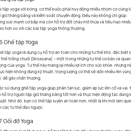
i tập yoga với bóng, cơ thể buộc phải huy động nhiều nhóm cơ cùng l
 giữ thăng bằng và kiểm soát chuyển động. Điều này không chỉ giúp
ng sức mạnh cơ bắp mà còn hỗ trợ đốt cháy mỡ thừa và tiêu hao nhiề
lo hơn so với các bài tập yoga thông thường.
.6 Ghế tập Yoga
ế tập yoga là dụng cụ hỗ trợ an toàn cho những tư thế khó, đặc biệt l
 thế trồng chuối (Sirsasana) – một trong những tư thế cơ bản và quan
ọng của yoga. Tư thế này mang lại nhiều lợi ích cho sức khỏe, nhưng n
ực hiện không đúng kỹ thuật, trọng lượng cơ thể sẽ dồn nhiều lên vùn
, dễ gây chấn thương.
ệc sử dụng ghế tập yoga giúp phân tán lực, giảm áp lực lên cổ và vai, 
 hỗ trợ người tập giữ thăng bằng tốt hơn và thực hiện động tác đúng 
uật. Nhờ đó, bạn có thể tập luyện an toàn hơn, nhất là khi mới làm qu
i các tư thế đảo ngược.
.7 Gối đỡ Yoga