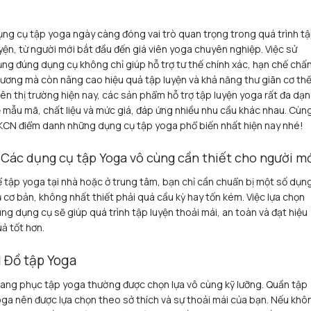
ng cụ tập yoga ngày càng đóng vai trò quan trọng trong quá trình t
yện, từ người mới bắt đầu đến giá viên yoga chuyên nghiệp. Việc sử
ng đúng dụng cụ không chỉ giúp hỗ trợ tư thế chính xác, hạn chế chấ
ương mà còn nâng cao hiệu quả tập luyện và khả năng thư giãn cơ thể
ên thị trường hiện nay, các sản phẩm hỗ trợ tập luyện yoga rất đa dạ
 mẫu mã, chất liệu và mức giá, đáp ứng nhiều nhu cầu khác nhau. Cùn
CN điểm danh những dụng cụ tập yoga phổ biến nhất hiện nay nhé!
. Các dụng cụ tập Yoga vô cùng cần thiết cho người m
 tập yoga tại nhà hoặc ở trung tâm, bạn chỉ cần chuẩn bị một số dụn
 cơ bản, không nhất thiết phải quá cầu kỳ hay tốn kém. Việc lựa chọn
ng dụng cụ sẽ giúp quá trình tập luyện thoải mái, an toàn và đạt hiệu
ả tốt hơn.
.1 Đồ tập Yoga
ang phục tập yoga thường được chọn lựa vô cùng kỹ lưỡng. Quần tập
ga nên được lựa chọn theo sở thích và sự thoải mái của bạn. Nếu khô