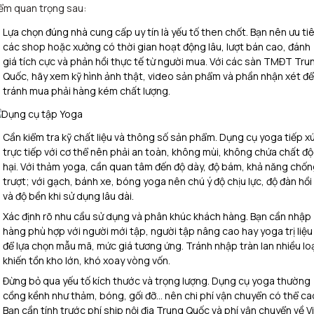
ểm quan trọng sau:
Lựa chọn đúng nhà cung cấp uy tín là yếu tố then chốt. Bạn nên ưu ti
các shop hoặc xưởng có thời gian hoạt động lâu, lượt bán cao, đánh
giá tích cực và phản hồi thực tế từ người mua. Với các sàn TMĐT Tru
Quốc, hãy xem kỹ hình ảnh thật, video sản phẩm và phần nhận xét để
tránh mua phải hàng kém chất lượng.
Cần kiểm tra kỹ chất liệu và thông số sản phẩm. Dụng cụ yoga tiếp x
trực tiếp với cơ thể nên phải an toàn, không mùi, không chứa chất đ
hại. Với thảm yoga, cần quan tâm đến độ dày, độ bám, khả năng chố
trượt; với gạch, bánh xe, bóng yoga nên chú ý độ chịu lực, độ đàn hồi
và độ bền khi sử dụng lâu dài.
Xác định rõ nhu cầu sử dụng và phân khúc khách hàng. Bạn cần nhập
hàng phù hợp với người mới tập, người tập nâng cao hay yoga trị liệu
để lựa chọn mẫu mã, mức giá tương ứng. Tránh nhập tràn lan nhiều lo
khiến tồn kho lớn, khó xoay vòng vốn.
Đừng bỏ qua yếu tố kích thước và trọng lượng. Dụng cụ yoga thường
cồng kềnh như thảm, bóng, gối đỡ… nên chi phí vận chuyển có thể ca
Bạn cần tính trước phí ship nội địa Trung Quốc và phí vận chuyển về V