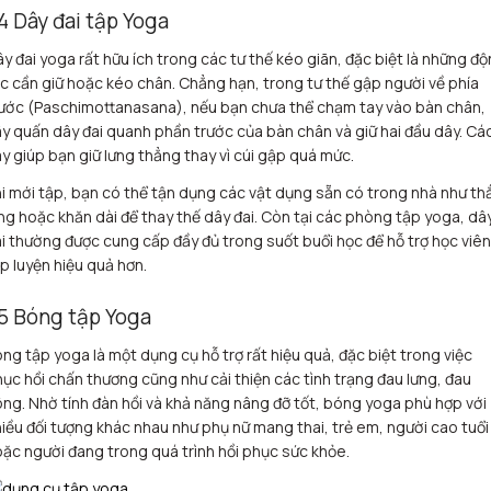
.4 Dây đai tập Yoga
y đai yoga rất hữu ích trong các tư thế kéo giãn, đặc biệt là những đ
c cần giữ hoặc kéo chân. Chẳng hạn, trong tư thế gập người về phía
ước (Paschimottanasana), nếu bạn chưa thể chạm tay vào bàn chân,
y quấn dây đai quanh phần trước của bàn chân và giữ hai đầu dây. Cá
y giúp bạn giữ lưng thẳng thay vì cúi gập quá mức.
i mới tập, bạn có thể tận dụng các vật dụng sẵn có trong nhà như th
ng hoặc khăn dài để thay thế dây đai. Còn tại các phòng tập yoga, dâ
i thường được cung cấp đầy đủ trong suốt buổi học để hỗ trợ học viên
p luyện hiệu quả hơn.
.5 Bóng tập Yoga
ng tập yoga là một dụng cụ hỗ trợ rất hiệu quả, đặc biệt trong việc
ục hồi chấn thương cũng như cải thiện các tình trạng đau lưng, đau
ng. Nhờ tính đàn hồi và khả năng nâng đỡ tốt, bóng yoga phù hợp với
iều đối tượng khác nhau như phụ nữ mang thai, trẻ em, người cao tuổi
ặc người đang trong quá trình hồi phục sức khỏe.