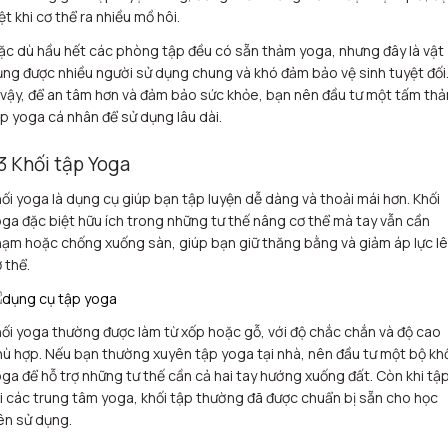
ệt khi cơ thể ra nhiều mồ hôi.
c dù hầu hết các phòng tập đều có sẵn thảm yoga, nhưng đây là vật
ng được nhiều người sử dụng chung và khó đảm bảo vệ sinh tuyệt đối
 vậy, để an tâm hơn và đảm bảo sức khỏe, bạn nên đầu tư một tấm th
p yoga cá nhân để sử dụng lâu dài.
.3 Khối tập Yoga
ối yoga là dụng cụ giúp bạn tập luyện dễ dàng và thoải mái hơn. Khối
ga đặc biệt hữu ích trong những tư thế nâng cơ thể mà tay vẫn cần
ạm hoặc chống xuống sàn, giúp bạn giữ thăng bằng và giảm áp lực l
 thể.
ối yoga thường được làm từ xốp hoặc gỗ, với độ chắc chắn và độ cao
ù hợp. Nếu bạn thường xuyên tập yoga tại nhà, nên đầu tư một bộ kh
ga để hỗ trợ những tư thế cần cả hai tay hướng xuống đất. Còn khi tậ
i các trung tâm yoga, khối tập thường đã được chuẩn bị sẵn cho học
ên sử dụng.