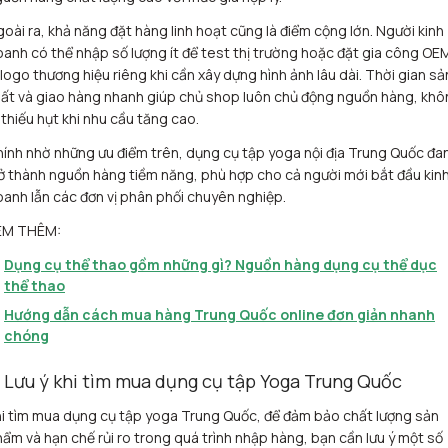
oài ra, khả năng đặt hàng linh hoạt cũng là điểm cộng lớn. Người kinh
anh có thể nhập số lượng ít để test thị trường hoặc đặt gia công OE
 logo thương hiệu riêng khi cần xây dựng hình ảnh lâu dài. Thời gian sả
ất và giao hàng nhanh giúp chủ shop luôn chủ động nguồn hàng, kh
 thiếu hụt khi nhu cầu tăng cao.
ính nhờ những ưu điểm trên, dụng cụ tập yoga nội địa Trung Quốc đa
ở thành nguồn hàng tiềm năng, phù hợp cho cả người mới bắt đầu kin
anh lẫn các đơn vị phân phối chuyên nghiệp.
EM THÊM:
Dụng cụ thể thao gồm những gì? Nguồn hàng dụng cụ thể dục
thể thao
Hướng dẫn cách mua hàng Trung Quốc online đơn giản nhanh
chóng
. Lưu ý khi tìm mua dụng cụ tập Yoga Trung Quốc
i tìm mua dụng cụ tập yoga Trung Quốc, để đảm bảo chất lượng sản
ẩm và hạn chế rủi ro trong quá trình nhập hàng, bạn cần lưu ý một số