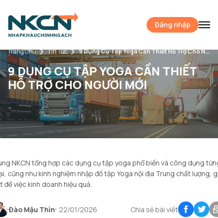
Đăng nhập
Trang Chủ
Tin Tức
9 Dụng Cụ Tập Yoga Cần Thiết Hỗ Trợ Cho Người Mới
9 DỤNG CỤ TẬP YOGA CẦN THIẾT
HỖ TRỢ CHO NGƯỜI MỚI
ùng NKCN tổng hợp các dụng cụ tập yoga phổ biến và công dụng từn
ại, cũng như kinh nghiệm nhập đồ tập Yoga nội địa Trung chất lượng, g
t để việc kinh doanh hiệu quả.
Đào Mậu Thìn
22/01/2026
Chia sẻ bài viết