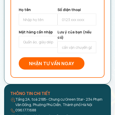
Họ tên
Số điện thoại
Mặt hàng cần nhập
Lưu ý của bạn (nếu
có)
NHẬN TƯ VẤN NGAY
THÔNG TIN CHI TIẾT
Tầng 2A, toà 21B5- Chung cư Green Star- 234 Phạm
Văn Đồng, Phường Phú Diễn, Thành phố Hà Nội
096.177.1688