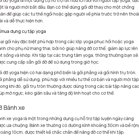
i đỡ yoga là một dụng cụ hỗ trợ rất hữu ích đối với người tập yoga, đặ
ệt là người mới bắt đầu. Bạn có thể dùng gối đỡ thay cho một chồng
ăn để giúp các tư thế ngồi hoặc gập người về phía trước trở nên thoả
i và dễ thực hiện hơn.
ại gối này đặc biệt phù hợp trong các lớp yoga phục hồi hoặc yoga
nh cho phụ nữ mang thai, bởi nó giúp nâng đỡ cơ thể, giảm áp lực lên
t sống và khớp. Khi tập tại các trung tâm yoga, thông thường bạn sẽ
ợc cung cấp sẵn gối đỡ để sử dụng trong giờ học.
i đỡ yoga hiện có hai dạng phổ biến là gối phẳng và gối hình trụ tròn.
i phẳng dễ sử dụng, phù hợp với nhiều tư thế cơ bản và người mới tập
ong khi đó, gối trụ tròn thường được dùng trong các bài tập nâng cao
úp mở ngực, kéo giãn sâu và tăng độ linh hoạt cho cơ thể.
.8 Bánh xe
nh xe yoga là một trong những dụng cụ hỗ trợ tập luyện ngày càng
ợc ưa chuộng. Bánh xe thường có đường kính khoảng 30cm và bề rộn
oảng 10cm, được thiết kế chắc chắn để nâng đỡ cơ thể khi tập.