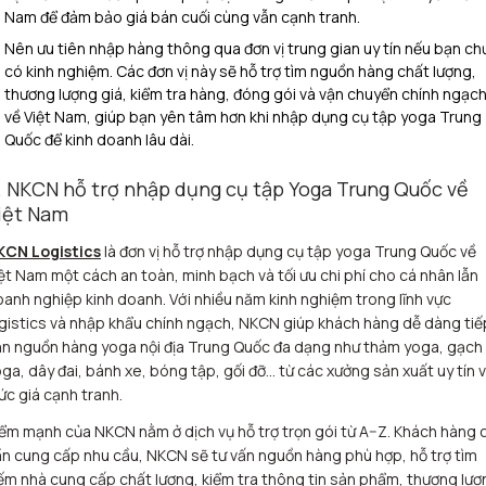
Nam để đảm bảo giá bán cuối cùng vẫn cạnh tranh.
Nên ưu tiên nhập hàng thông qua đơn vị trung gian uy tín nếu bạn ch
có kinh nghiệm. Các đơn vị này sẽ hỗ trợ tìm nguồn hàng chất lượng,
thương lượng giá, kiểm tra hàng, đóng gói và vận chuyển chính ngạc
về Việt Nam, giúp bạn yên tâm hơn khi nhập dụng cụ tập yoga Trung
Quốc để kinh doanh lâu dài.
. NKCN hỗ trợ nhập dụng cụ tập Yoga Trung Quốc về
iệt Nam
KCN Logistics
là đơn vị hỗ trợ nhập dụng cụ tập yoga Trung Quốc về
ệt Nam một cách an toàn, minh bạch và tối ưu chi phí cho cá nhân lẫn
anh nghiệp kinh doanh. Với nhiều năm kinh nghiệm trong lĩnh vực
gistics và nhập khẩu chính ngạch, NKCN giúp khách hàng dễ dàng tiế
n nguồn hàng yoga nội địa Trung Quốc đa dạng như thảm yoga, gạch
ga, dây đai, bánh xe, bóng tập, gối đỡ… từ các xưởng sản xuất uy tín v
c giá cạnh tranh.
ểm mạnh của NKCN nằm ở dịch vụ hỗ trợ trọn gói từ A–Z. Khách hàng c
n cung cấp nhu cầu, NKCN sẽ tư vấn nguồn hàng phù hợp, hỗ trợ tìm
ếm nhà cung cấp chất lượng, kiểm tra thông tin sản phẩm, thương lượ