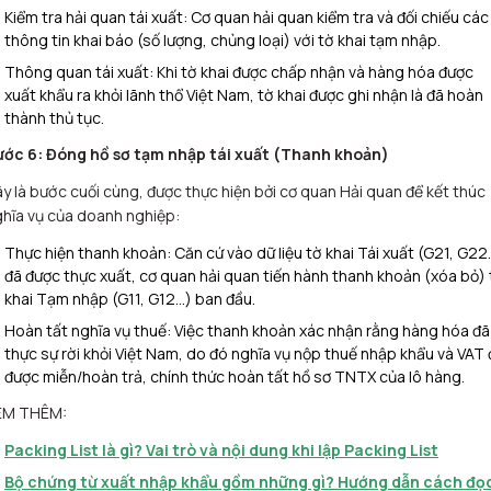
Kiểm tra hải quan tái xuất: Cơ quan hải quan kiểm tra và đối chiếu các
thông tin khai báo (số lượng, chủng loại) với tờ khai tạm nhập.
Thông quan tái xuất: Khi tờ khai được chấp nhận và hàng hóa được
xuất khẩu ra khỏi lãnh thổ Việt Nam, tờ khai được ghi nhận là đã hoàn
thành thủ tục.
ước 6: Đóng hồ sơ tạm nhập tái xuất (Thanh khoản)
y là bước cuối cùng, được thực hiện bởi cơ quan Hải quan để kết thúc
hĩa vụ của doanh nghiệp:
Thực hiện thanh khoản: Căn cứ vào dữ liệu tờ khai Tái xuất (G21, G22
đã được thực xuất, cơ quan hải quan tiến hành thanh khoản (xóa bỏ) 
khai Tạm nhập (G11, G12…) ban đầu.
Hoàn tất nghĩa vụ thuế: Việc thanh khoản xác nhận rằng hàng hóa đã
thực sự rời khỏi Việt Nam, do đó nghĩa vụ nộp thuế nhập khẩu và VAT 
được miễn/hoàn trả, chính thức hoàn tất hồ sơ TNTX của lô hàng.
EM THÊM:
Packing List là gì? Vai trò và nội dung khi lập Packing List
Bộ chứng từ xuất nhập khẩu gồm những gì? Hướng dẫn cách đọ