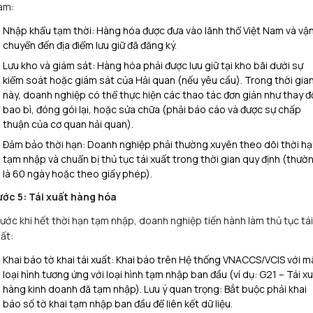
am:
Nhập khẩu tạm thời: Hàng hóa được đưa vào lãnh thổ Việt Nam và vậ
chuyển đến địa điểm lưu giữ đã đăng ký.
Lưu kho và giám sát: Hàng hóa phải được lưu giữ tại kho bãi dưới sự
kiểm soát hoặc giám sát của Hải quan (nếu yêu cầu). Trong thời gia
này, doanh nghiệp có thể thực hiện các thao tác đơn giản như thay đ
bao bì, đóng gói lại, hoặc sửa chữa (phải báo cáo và được sự chấp
thuận của cơ quan hải quan).
Đảm bảo thời hạn: Doanh nghiệp phải thường xuyên theo dõi thời h
tạm nhập và chuẩn bị thủ tục tái xuất trong thời gian quy định (thườ
là 60 ngày hoặc theo giấy phép).
ước 5: Tái xuất hàng hóa
ước khi hết thời hạn tạm nhập, doanh nghiệp tiến hành làm thủ tục tái
ất:
Khai báo tờ khai tái xuất: Khai báo trên Hệ thống VNACCS/VCIS với m
loại hình tương ứng với loại hình tạm nhập ban đầu (ví dụ: G21 – Tái x
hàng kinh doanh đã tạm nhập). Lưu ý quan trọng: Bắt buộc phải khai
báo số tờ khai tạm nhập ban đầu để liên kết dữ liệu.