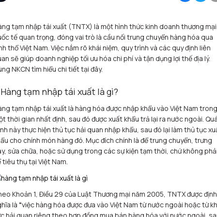
ng tạm nhập tái xuất (TNTX) là một hình thức kinh doanh thương mại
ốc tế quan trọng, đóng vai trò là cầu nối trung chuyển hàng hóa qua
nh thổ Việt Nam. Việc nắm rõ khái niệm, quy trình và các quy định liên
an sẽ giúp doanh nghiệp tối ưu hóa chi phí và tận dụng lợi thế địa lý.
ng NKCN tìm hiểu chi tiết tại đây.
. Hàng tạm nhập tái xuất là gì?
ng tạm nhập tái xuất là hàng hóa được nhập khẩu vào Việt Nam tron
t thời gian nhất định, sau đó được xuất khẩu trả lại ra nước ngoài. Qu
ình này thực hiện thủ tục hải quan nhập khẩu, sau đó lại làm thủ tục xu
ẩu cho chính món hàng đó. Mục đích chính là để trung chuyển, trưng
y, sửa chữa, hoặc sử dụng trong các sự kiện tạm thời, chứ không phả
 tiêu thụ tại Việt Nam.
eo Khoản 1, Điều 29 của Luật Thương mại năm 2005, TNTX được định
hĩa là
“
việc hàng hóa được đưa vào Việt Nam từ nước ngoài hoặc từ k
c hải quan riêng theo hợp đồng mua bán hàng hóa với nước ngoài, s