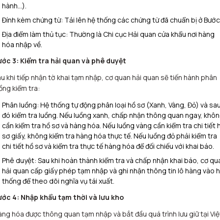
hành…).
Đính kèm chứng từ: Tải lên hệ thống các chứng từ đã chuẩn bị ở Bước 
Địa điểm làm thủ tục: Thường là Chi cục Hải quan cửa khẩu nơi hàng
hóa nhập về.
ước 3: Kiểm tra hải quan và phê duyệt
u khi tiếp nhận tờ khai tạm nhập, cơ quan hải quan sẽ tiến hành phân
ồng kiểm tra:
Phân luồng: Hệ thống tự động phân loại hồ sơ (Xanh, Vàng, Đỏ) và sa
đó kiểm tra luồng. Nếu luồng xanh, chấp nhận thông quan ngay, khô
cần kiểm tra hồ sơ và hàng hóa. Nếu luồng vàng cần kiểm tra chi tiết 
sơ giấy, không kiểm tra hàng hóa thực tế. Nếu luồng đỏ phải kiểm tra
chi tiết hồ sơ và kiểm tra thực tế hàng hóa để đối chiếu với khai báo.
Phê duyệt: Sau khi hoàn thành kiểm tra và chấp nhận khai báo, cơ qu
hải quan cấp giấy phép tạm nhập và ghi nhận thông tin lô hàng vào 
thống để theo dõi nghĩa vụ tái xuất.
ước 4: Nhập khẩu tạm thời và lưu kho
ng hóa được thông quan tạm nhập và bắt đầu quá trình lưu giữ tại Việ