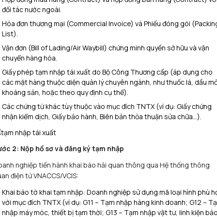
đối tác nước ngoài.
Hóa đơn thương mại (Commercial Invoice) và Phiếu đóng gói (Packin
List).
Vận đơn (Bill of Lading/Air Waybill) chứng minh quyền sở hữu và vận
chuyển hàng hóa.
Giấy phép tạm nhập tái xuất do Bộ Công Thương cấp (áp dụng cho
các mặt hàng thuộc diện quản lý chuyên ngành, như thuốc lá, dầu mỏ
khoáng sản, hoặc theo quy định cụ thể).
Các chứng từ khác tùy thuộc vào mục đích TNTX (ví dụ: Giấy chứng
nhận kiểm dịch, Giấy bảo hành, Biên bản thỏa thuận sửa chữa…).
ước 2: Nộp hồ sơ và đăng ký tạm nhập
anh nghiệp tiến hành khai báo hải quan thông qua Hệ thống thông
uan điện tử VNACCS/VCIS:
Khai báo tờ khai tạm nhập: Doanh nghiệp sử dụng mã loại hình phù h
với mục đích TNTX (ví dụ: G11 – Tạm nhập hàng kinh doanh; G12 – T
nhập máy móc, thiết bị tạm thời; G13 – Tạm nhập vật tư, linh kiện bả