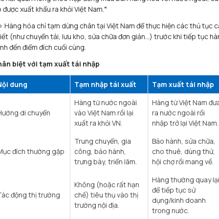
 được xuất khẩu ra khỏi Việt Nam.
“
> Hàng hóa chỉ
tạm dừng
chân tại Việt Nam để thực hiện các thủ tục 
iết (như chuyển tải, lưu kho, sửa chữa đơn giản…) trước khi tiếp tục h
ình đến điểm đích cuối cùng.
hân biệt với tạm xuất tái nhập
Nội dung
Tạm nhập tái xuất
Tạm xuất tái nhập
Hàng từ nước ngoài
Hàng từ Việt Nam đư
Hướng di chuyển
vào Việt Nam rồi lại
ra nước ngoài rồi
xuất ra khỏi VN. ​
nhập trở lại Việt Nam. 
Trung chuyển, gia
Bảo hành, sửa chữa,
Mục đích thường gặp
công, bảo hành,
cho thuê, dùng thử,
trưng bày, triển lãm. ​
hội chợ rồi mang về. ​
Hàng thường quay lạ
Không (hoặc rất hạn
để tiếp tục sử
Tác động thị trường
chế) tiêu thụ vào thị
dụng/kinh doanh
trường nội địa. ​
trong nước. ​