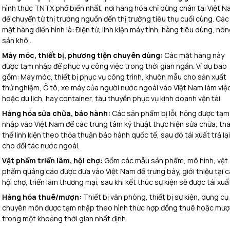
hình thức TNTX phổ biến nhất, nơi hàng hóa chỉ dừng chân tại Việt 
để chuyển từ thị trường nguồn đến thị trường tiêu thụ cuối cùng. Các
mặt hàng điển hình là: Điện tử, linh kiện máy tính, hàng tiêu dùng, nô
sản khô…
Máy móc, thiết bị, phương tiện chuyên dùng:
Các mặt hàng này
được tạm nhập để phục vụ công việc trong thời gian ngắn. Ví dụ bao
gồm: Máy móc, thiết bị phục vụ công trình, khuôn mẫu cho sản xuất
thử nghiệm, Ô tô, xe máy của người nước ngoài vào Việt Nam làm việ
hoặc du lịch, hay container, tàu thuyền phục vụ kinh doanh vận tải.
Hàng hóa sửa chữa, bảo hành:
Các sản phẩm bị lỗi, hỏng được tạm
nhập vào Việt Nam để các trung tâm kỹ thuật thực hiện sửa chữa, th
thế linh kiện theo thỏa thuận bảo hành quốc tế, sau đó tái xuất trả lại
cho đối tác nước ngoài.
Vật phẩm triển lãm, hội chợ:
Gồm các mẫu sản phẩm, mô hình, vật
phẩm quảng cáo được đưa vào Việt Nam để trưng bày, giới thiệu tại 
hội chợ, triển lãm thương mại, sau khi kết thúc sự kiện sẽ được tái xuấ
Hàng hóa thuê/mượn:
Thiết bị văn phòng, thiết bị sự kiện, dụng cụ
chuyên môn được tạm nhập theo hình thức hợp đồng thuê hoặc mượ
trong một khoảng thời gian nhất định.