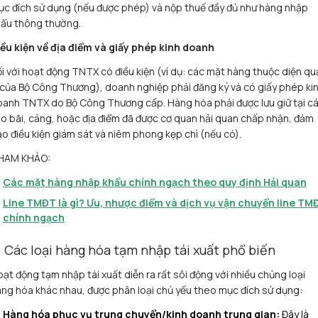
c đích sử dụng (nếu được phép) và nộp thuế đầy đủ như hàng nhập
hẩu thông thường.
iều kiện về địa điểm và giấy phép kinh doanh
i với hoạt động TNTX có điều kiện (ví dụ: các mặt hàng thuộc diện qu
 của Bộ Công Thương), doanh nghiệp phải đăng ký và có giấy phép ki
anh TNTX do Bộ Công Thương cấp. Hàng hóa phải được lưu giữ tại c
o bãi, cảng, hoặc địa điểm đã được cơ quan hải quan chấp nhận, đảm
o điều kiện giám sát và niêm phong kẹp chì (nếu có).
HAM KHẢO:
Các mặt hàng nhập khẩu chính ngạch theo quy định Hải quan
Line TMĐT là gì? Ưu, nhược điểm và dịch vụ vận chuyển line TM
chính ngạch
. Các loại hàng hóa tạm nhập tái xuất phổ biến
ạt động tạm nhập tái xuất diễn ra rất sôi động với nhiều chủng loại
ng hóa khác nhau, được phân loại chủ yếu theo mục đích sử dụng:
Hàng hóa phục vụ trung chuyển/kinh doanh trung gian:
Đây là