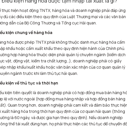
. Điều kiện hàng hóa được tạm nhập tái xuất là gì?
 thực hiện hoạt động TNTX, hàng hóa và doanh nghiệp phải đáp ứng
y đủ các điều kiện theo quy định của Luật Thương mại và các văn bản
ướng dẫn của Bộ Công Thương và Tổng cục Hải quan.
iều kiện chung về hàng hóa
àng hóa được phép TNTX phải không thuộc danh mục hàng hóa cấm
ập khẩu hoặc cấm xuất khẩu theo quy định hiện hành của Chính phủ.
ường hợp hàng hóa thuộc diện phải quản lý chuyên ngành (kiểm dịch
ực vật, động vật, kiểm tra chất lượng…), doanh nghiệp phải có giấy
ép nhập khẩu/xuất khẩu hoặc văn bản xác nhận của cơ quan quản lý
uyên ngành trước khi làm thủ tục hải quan.
ều kiện về thủ tục và thời hạn
ều kiện tiên quyết là doanh nghiệp phải có hợp đồng mua bán hàng h
p lệ với nước ngoài (hợp đồng mua hàng nhập và hợp đồng bán hàng
ất). Quan trọng hơn, doanh nghiệp phải cam kết và đảm bảo thực hiệ
i xuất hàng hóa trong thời hạn quy định của cơ quan hải quan (thông
ường là 60 ngày, và được gia hạn theo quy định). Nếu doanh nghiệp
ông thể tái xuất đúng hạn, họ phải thực hiện các thủ tục để chuyển đổ