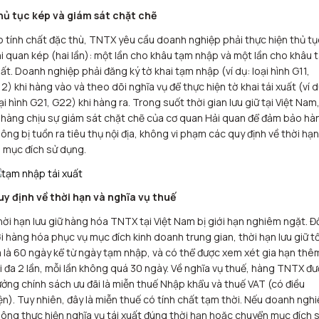
hủ tục kép và giám sát chặt chẽ
 tính chất đặc thù, TNTX yêu cầu doanh nghiệp phải thực hiện thủ tụ
i quan kép (hai lần): một lần cho khâu tạm nhập và một lần cho khâu t
ất. Doanh nghiệp phải đăng ký tờ khai tạm nhập (ví dụ: loại hình G11,
2) khi hàng vào và theo dõi nghĩa vụ để thực hiện tờ khai tái xuất (ví d
ại hình G21, G22) khi hàng ra. Trong suốt thời gian lưu giữ tại Việt Nam
 hàng chịu sự giám sát chặt chẽ của cơ quan Hải quan để đảm bảo hà
ông bị tuồn ra tiêu thụ nội địa, không vi phạm các quy định về thời hạn
 mục đích sử dụng.
uy định về thời hạn và nghĩa vụ thuế
ời hạn lưu giữ hàng hóa TNTX tại Việt Nam bị giới hạn nghiêm ngặt. Đ
i hàng hóa phục vụ mục đích kinh doanh trung gian, thời hạn lưu giữ tố
 là 60 ngày kể từ ngày tạm nhập, và có thể được xem xét gia hạn thê
i đa 2 lần, mỗi lần không quá 30 ngày. Về nghĩa vụ thuế, hàng TNTX đ
ởng chính sách ưu đãi là miễn thuế Nhập khẩu và thuế VAT (có điều
ện). Tuy nhiên, đây là miễn thuế có tính chất tạm thời. Nếu doanh ngh
ông thực hiện nghĩa vụ tái xuất đúng thời hạn hoặc chuyển mục đích 