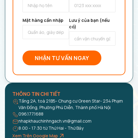
Mặt hàng cần nhập
Lưu ý của bạn (nếu
có)
NHẬN TƯ VẤN NGAY
THÔNG TIN CHI TIẾT
Tầng 2A, toà 21B5- Chung cư Green Star- 234 Phạm
Văn Đồng, Phường Phú Diễn, Thành phố Hà Nội
096.177.1688
nhapkhauchinhngach.vn@gmail.com
8:00 - 17:30 từ Thứ Hai - Thứ Bảy
Xem Trên Google Map