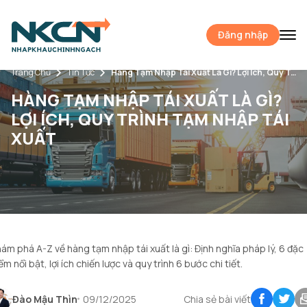
Đăng nhập
Trang Chủ
Tin Tức
Hàng Tạm Nhập Tái Xuất Là Gì? Lợi Ích, Quy Trình Tạm Nhập Tái Xuất
HÀNG TẠM NHẬP TÁI XUẤT LÀ GÌ?
LỢI ÍCH, QUY TRÌNH TẠM NHẬP TÁI
XUẤT
ám phá A-Z về hàng tạm nhập tái xuất là gì: Định nghĩa pháp lý, 6 đặc
ểm nổi bật, lợi ích chiến lược và quy trình 6 bước chi tiết.
Đào Mậu Thìn
09/12/2025
Chia sẻ bài viết