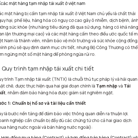
c mặt hàng bị cấm tạm nhập tái xuất ở Việt Nam chủ yếu là chất thải
uy hại, phế liệu, hàng hóa có nguy cơ cao gây ô nhiễm, dịch bệnh, ản
ởng sức khỏe (như hàng tiêu dùng đã qua sử dụng, hàng có khả năn
an lận thương mại cao) và các mặt hàng cấm theo điều ước quốc tế 
ệt Nam là thành viên, nhằm bảo vệ môi trường và sức khỏe cộng đồng
ính phủ sẽ quy định danh mục chi tiết, nhưng Bộ Công Thương có thể
m ngừng một số mặt hàng để phòng ngừa rủi ro.
. Quy trình tạm nhập tái xuất chi tiết
y trình Tạm nhập tái xuất (TNTX) là chuỗi thủ tục pháp lý và hải quan
ặt chẽ, được thực hiện qua hai giai đoạn chính là
Tạm nhập
và
Tái
uất
, nhằm đảm bảo hàng hóa được giám sát nghiêm ngặt.
ớc 1: Chuẩn bị hồ sơ và tài liệu cần thiết
y là bước nền tảng để đảm bảo việc thông quan diễn ra thuận lợi.
anh nghiệp cần chuẩn bị đầy đủ các chứng từ cho cả hai giao dịch
ua hàng nước ngoài và bán hàng nước ngoài):
Hợp đồng mua hàng (Contract) và hợp đồng bán hàng (Contract) vớ