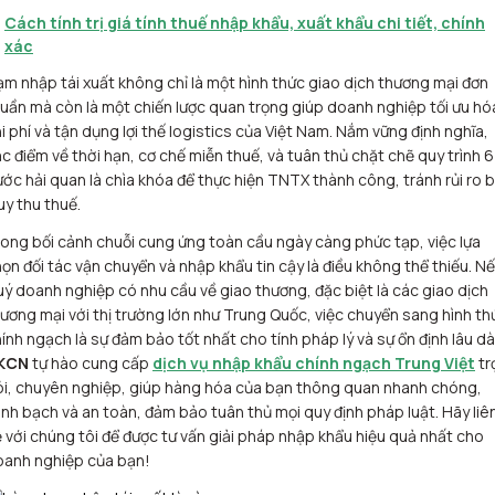
Cách tính trị giá tính thuế nhập khẩu, xuất khẩu chi tiết, chính
xác
m nhập tái xuất không chỉ là một hình thức giao dịch thương mại đơn
uần mà còn là một chiến lược quan trọng giúp doanh nghiệp tối ưu hó
i phí và tận dụng lợi thế logistics của Việt Nam. Nắm vững định nghĩa,
c điểm về thời hạn, cơ chế miễn thuế, và tuân thủ chặt chẽ quy trình 6
ớc hải quan là chìa khóa để thực hiện TNTX thành công, tránh rủi ro b
uy thu thuế.
ong bối cảnh chuỗi cung ứng toàn cầu ngày càng phức tạp, việc lựa
ọn đối tác vận chuyển và nhập khẩu tin cậy là điều không thể thiếu. N
ý doanh nghiệp có nhu cầu về giao thương, đặc biệt là các giao dịch
ương mại với thị trường lớn như Trung Quốc, việc chuyển sang hình th
ính ngạch là sự đảm bảo tốt nhất cho tính pháp lý và sự ổn định lâu dài
KCN
tự hào cung cấp
dịch vụ nhập khẩu chính ngạch Trung Việt
tr
i, chuyên nghiệp, giúp hàng hóa của bạn thông quan nhanh chóng,
nh bạch và an toàn, đảm bảo tuân thủ mọi quy định pháp luật. Hãy liê
 với chúng tôi để được tư vấn giải pháp nhập khẩu hiệu quả nhất cho
oanh nghiệp của bạn!