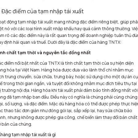
. Đặc điểm của tạm nhập tái xuất
ạt động tạm nhập tái xuất mang những đặc điểm riêng biệt, giúp ph
ệt nó với các loại hình xuất nhập khẩu hay quá cảnh thông thường. Vi
m rõ các đặc điểm này là rất quan trọng để doanh nghiệp tuân thủ đ
y định hải quan và thuế. Dưới đây là đặc điểm của hàng TNTX:
ính chất tạm thời và nguyên tắc đồng nhất
c điểm nổi bật nhất của TNTX là tính chất tạm thời của sự hiện diện
ng hóa tại Việt Nam. Hàng hóa được đưa vào lãnh thổ chỉ nhằm mục
ch trung chuyển, sửa chữa, trưng bày, hoặc sử dụng cho một dự án cụ
ể trong thời gian ngắn, và tuyệt đối không nhằm mục đích tiêu thụ tại
ị trường nội địa. Hàng hóa khi tái xuất phải đảm bảo tính đồng nhất với
ng đã tạm nhập ban đầu. Điều này có nghĩa là chúng phải cùng chủng
ại, số lượng, và đặc điểm. Mặc dù hàng hóa có thể được phép thực hiệ
c thao tác đơn giản như đóng gói lại, sắp xếp lại, hay sửa chữa bảo
nh, nhưng không được phép gia công, chế biến làm thay đổi bản chất
 bản của chúng.