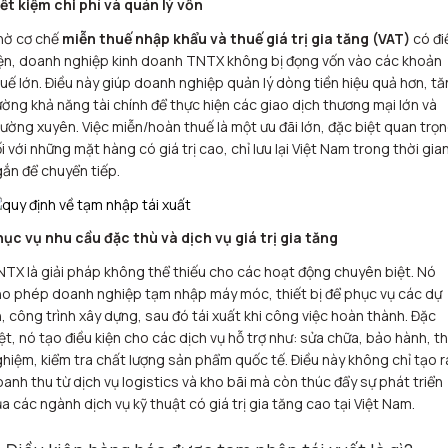
ết kiệm chi phí và quản lý vốn
hờ cơ chế
miễn thuế nhập khẩu và thuế giá trị gia tăng (VAT)
có đi
ện, doanh nghiệp kinh doanh TNTX không bị đọng vốn vào các khoản
uế lớn. Điều này giúp doanh nghiệp quản lý dòng tiền hiệu quả hơn, t
ờng khả năng tài chính để thực hiện các giao dịch thương mại lớn và
ường xuyên. Việc miễn/hoàn thuế là một ưu đãi lớn, đặc biệt quan trọ
i với những mặt hàng có giá trị cao, chỉ lưu lại Việt Nam trong thời gia
ắn để chuyển tiếp.
ục vụ nhu cầu đặc thù và dịch vụ giá trị gia tăng
TX là giải pháp không thể thiếu cho các hoạt động chuyên biệt. Nó
o phép doanh nghiệp tạm nhập máy móc, thiết bị để phục vụ các dự
, công trình xây dựng, sau đó tái xuất khi công việc hoàn thành. Đặc
ệt, nó tạo điều kiện cho các dịch vụ hỗ trợ như: sửa chữa, bảo hành, t
hiệm, kiểm tra chất lượng sản phẩm quốc tế. Điều này không chỉ tạo r
anh thu từ dịch vụ logistics và kho bãi mà còn thúc đẩy sự phát triển
a các ngành dịch vụ kỹ thuật có giá trị gia tăng cao tại Việt Nam.