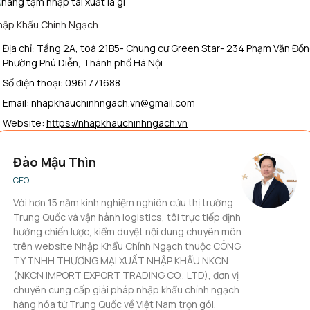
hập Khẩu Chính Ngạch
Địa chỉ: Tầng 2A, toà 21B5- Chung cư Green Star- 234 Phạm Văn Đồn
Phường Phú Diễn, Thành phố Hà Nội
Số điện thoại: 0961771688
Email: nhapkhauchinhngach.vn@gmail.com
Website:
https://nhapkhauchinhngach.vn
Đào Mậu Thìn
CEO
Với hơn 15 năm kinh nghiệm nghiên cứu thị trường
Trung Quốc và vận hành logistics, tôi trực tiếp định
hướng chiến lược, kiểm duyệt nội dung chuyên môn
trên website Nhập Khẩu Chính Ngạch thuộc CÔNG
TY TNHH THƯƠNG MẠI XUẤT NHẬP KHẨU NKCN
(NKCN IMPORT EXPORT TRADING CO., LTD), đơn vị
chuyên cung cấp giải pháp nhập khẩu chính ngạch
hàng hóa từ Trung Quốc về Việt Nam trọn gói.