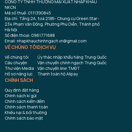
CÔNG TY TNHH THƯƠNG MẠI XUẤT NHẬP KHẨU
NKCN
Mã số thuế: 0111390845
Địa chỉ: Tầng 2A, toà 21B5- Chung cư Green Star-
234 Phạm Văn Đồng, Phường Phú Diễn, Thành phố
Hà Nội
Số điện thoại: 0961771688
Email: nhapkhauchinhngach.vn@gmail.com
VỀ CHÚNG TÔI
DỊCH VỤ
Về chúng tôi
Ủy thác nhập khẩu hàng Trung Quốc
Câu chuyện
Vận chuyển chính ngạch Trung Quốc
Thư viện Media
Vận chuyển line TMĐT
Hồ sơ năng lực
Thanh toán hộ Alipay
CHÍNH SÁCH
Quy định đặt hàng
Chính sách kí gửi
Chính sách kiểm đếm
Chính sách thanh toán
Khiếu nại & bồi thường
Chính sách bảo mật