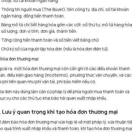
thoại, số tài khoản ngân hàng.
Thông tin người mua (The Buyer): tên công ty, địa chỉ, số tài khoản
ngân hàng, đồng tiền thanh toán.
Bảng mô tả chi tiết hàng hóa gồm các cột: số thứ tự, mô tả hàng hóa
số lượng, đơn vị tính, đơn giá, thành tiền.
Tổng cộng tiền thanh toán và số tiền viết bằng chữ.
Chữ ký số của người lập hóa đơn (nếu là hóa đơn điện tử).
oài ra, một hóa đơn thương mại còn cần ghi rõ các điều khoản thanh
án, điều kiện giao hàng (Incoterms), phương thức vận chuyển, và các
i phí liên quan như phí vận tải, phí bảo hiểm nếu có.
a đơn này dùng làm căn cứ pháp lý để phía người mua thanh toán và
ục vụ cho các thủ tục khai báo hải quan xuất nhập khẩu.
. Lưu ý quan trọng khi tạo hóa đơn thương mại
 đảm bảo hóa đơn thương mại vừa hợp lệ về mặt pháp lý, vừa thuận ti
o quá trình xuất nhập khẩu và thanh toán, khi tạo hóa đơn thương mại