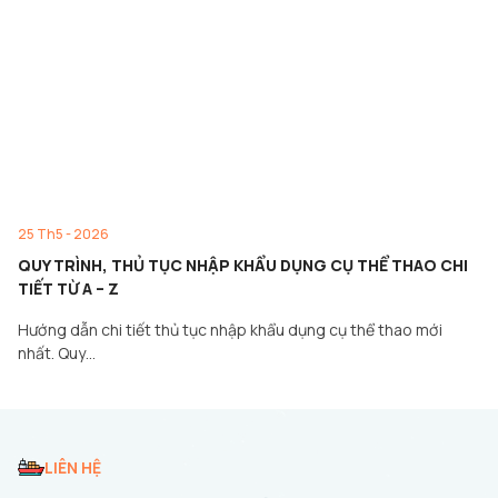
25 Th5 - 2026
QUY TRÌNH, THỦ TỤC NHẬP KHẨU DỤNG CỤ THỂ THAO CHI
TIẾT TỪ A – Z
Hướng dẫn chi tiết thủ tục nhập khẩu dụng cụ thể thao mới
nhất. Quy…
LIÊN HỆ