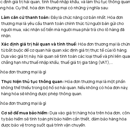
c định giá trị hải quan, tính thuế nhập khẩu, và làm thủ tục thông qua
àng hóa.
Cụ thể, hóa đơn thương mại có những ý nghĩa sau:
Làm căn cứ thanh toán:
Đây là chức năng cơ bản nhất. Hóa đơn
thương mại là yêu cầu thanh toán chính thức từ người bán gửi cho
người mua, xác nhận số tiền mà người mua phải trả cho lô hàng đã
nhận.
Xác định giá trị hải quan và tính thuế:
Hóa đơn thương mại là chứ
từ bắt buộc để cơ quan hải quan xác định giá trị thực tế của lô hàng.
Dựa vào giá trị này, hải quan sẽ tính toán các loại thuế và phí liên qua
chẳng hạn như thuế nhập khẩu, thuế giá trị gia tăng (VAT),…
Thực hiện thủ tục thông quan:
Hóa đơn thương mại là một phần
không thể thiếu trong bộ hồ sơ hải quan. Nếu không có hóa đơn này,
hàng hóa sẽ không được phép thông quan.
Cơ sở để mua bảo hiểm:
Dựa vào giá trị hàng hóa trên hóa đơn, cô
ty bảo hiểm sẽ tính toán phí bảo hiểm cần thiết, đảm bảo hàng hóa
được bảo vệ trong suốt quá trình vận chuyển.