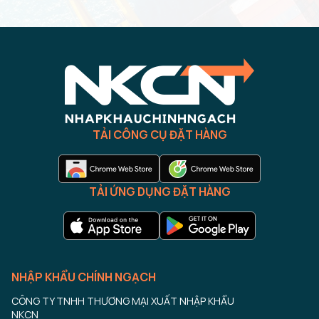
TẢI CÔNG CỤ ĐẶT HÀNG
TẢI ỨNG DỤNG ĐẶT HÀNG
NHẬP KHẨU CHÍNH NGẠCH
CÔNG TY TNHH THƯƠNG MẠI XUẤT NHẬP KHẨU
NKCN