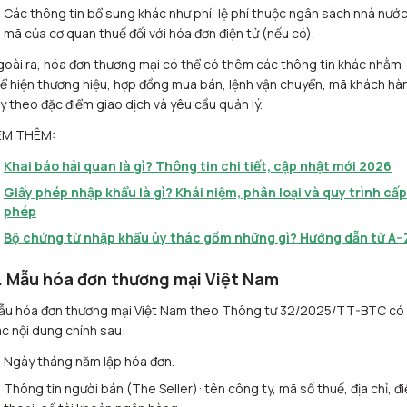
Các thông tin bổ sung khác như phí, lệ phí thuộc ngân sách nhà nước
mã của cơ quan thuế đối với hóa đơn điện tử (nếu có).
oài ra, hóa đơn thương mại có thể có thêm các thông tin khác nhằm
ể hiện thương hiệu, hợp đồng mua bán, lệnh vận chuyển, mã khách hà
y theo đặc điểm giao dịch và yêu cầu quản lý.
EM THÊM:
Khai báo hải quan là gì? Thông tin chi tiết, cập nhật mới 2026
Giấy phép nhập khẩu là gì? Khái niệm, phân loại và quy trình cấp
phép
Bộ chứng từ nhập khẩu ủy thác gồm những gì? Hướng dẫn từ A–
. Mẫu hóa đơn thương mại Việt Nam
ẫu hóa đơn thương mại Việt Nam theo Thông tư 32/2025/TT-BTC có
c nội dung chính sau:
Ngày tháng năm lập hóa đơn.
Thông tin người bán (The Seller): tên công ty, mã số thuế, địa chỉ, đ