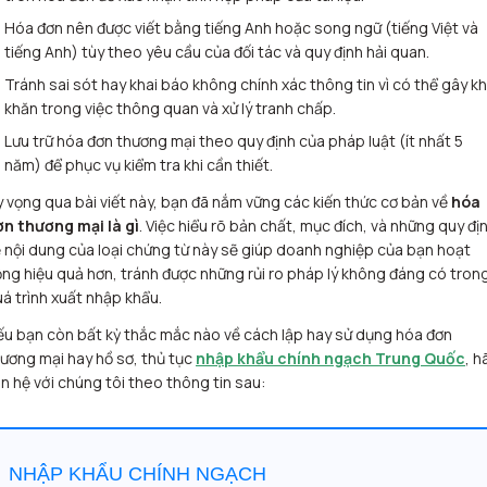
Hóa đơn nên được viết bằng tiếng Anh hoặc song ngữ (tiếng Việt và
tiếng Anh) tùy theo yêu cầu của đối tác và quy định hải quan.
Tránh sai sót hay khai báo không chính xác thông tin vì có thể gây k
khăn trong việc thông quan và xử lý tranh chấp.
Lưu trữ hóa đơn thương mại theo quy định của pháp luật (ít nhất 5
năm) để phục vụ kiểm tra khi cần thiết.
 vọng qua bài viết này, bạn đã nắm vững các kiến thức cơ bản về
hóa
ơn thương mại là gì
. Việc hiểu rõ bản chất, mục đích, và những quy đị
 nội dung của loại chứng từ này sẽ giúp doanh nghiệp của bạn hoạt
ng hiệu quả hơn, tránh được những rủi ro pháp lý không đáng có tron
á trình xuất nhập khẩu.
u bạn còn bất kỳ thắc mắc nào về cách lập hay sử dụng hóa đơn
ương mại hay hồ sơ, thủ tục
nhập khẩu chính ngạch Trung Quốc
, h
ên hệ với chúng tôi theo thông tin sau:
NHẬP KHẨU CHÍNH NGẠCH