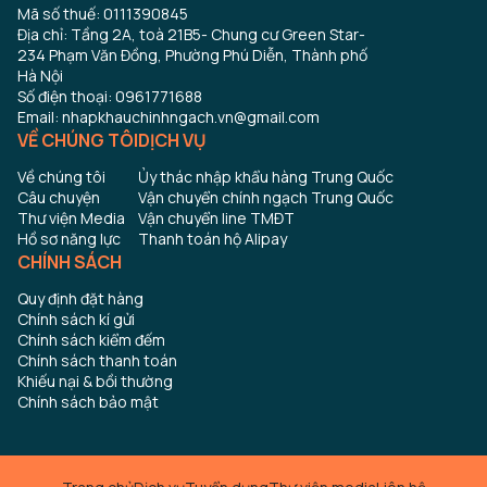
Mã số thuế: 0111390845
Địa chỉ: Tầng 2A, toà 21B5- Chung cư Green Star-
234 Phạm Văn Đồng, Phường Phú Diễn, Thành phố
Hà Nội
Số điện thoại: 0961771688
Email: nhapkhauchinhngach.vn@gmail.com
VỀ CHÚNG TÔI
DỊCH VỤ
Về chúng tôi
Ủy thác nhập khẩu hàng Trung Quốc
Câu chuyện
Vận chuyển chính ngạch Trung Quốc
Thư viện Media
Vận chuyển line TMĐT
Hồ sơ năng lực
Thanh toán hộ Alipay
CHÍNH SÁCH
Quy định đặt hàng
Chính sách kí gửi
Chính sách kiểm đếm
Chính sách thanh toán
Khiếu nại & bồi thường
Chính sách bảo mật