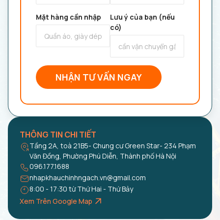
Mặt hàng cần nhập
Lưu ý của bạn (nếu
có)
NHẬN TƯ VẤN NGAY
THÔNG TIN CHI TIẾT
Tầng 2A, toà 21B5- Chung cư Green Star- 234 Phạm
Văn Đồng, Phường Phú Diễn, Thành phố Hà Nội
096.177.1688
nhapkhauchinhngach.vn@gmail.com
8:00 - 17:30 từ Thứ Hai - Thứ Bảy
Xem Trên Google Map