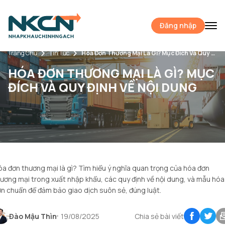
Đăng nhập
Trang Chủ
Tin Tức
Hóa Đơn Thương Mại Là Gì? Mục Đích Và Quy Định Về Nội Dung
HÓA ĐƠN THƯƠNG MẠI LÀ GÌ? MỤC
ĐÍCH VÀ QUY ĐỊNH VỀ NỘI DUNG
a đơn thương mại là gì? Tìm hiểu ý nghĩa quan trọng của hóa đơn
ương mại trong xuất nhập khẩu, các quy định về nội dung, và mẫu hóa
n chuẩn để đảm bảo giao dịch suôn sẻ, đúng luật.
Đào Mậu Thìn
19/08/2025
Chia sẻ bài viết