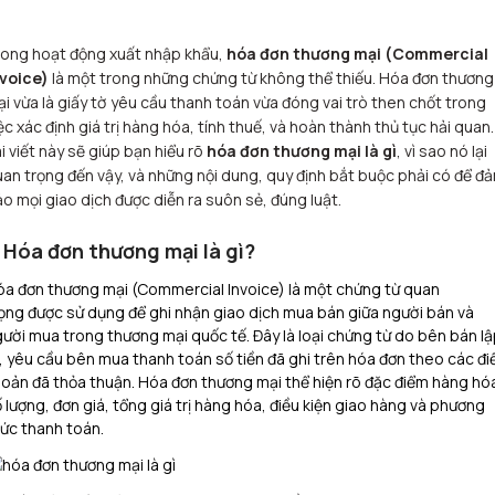
rong hoạt động xuất nhập khẩu,
hóa đơn thương mại (Commercial
nvoice)
là một trong những chứng từ không thể thiếu. Hóa đơn thương
i vừa là giấy tờ yêu cầu thanh toán vừa đóng vai trò then chốt trong
ệc xác định giá trị hàng hóa, tính thuế, và hoàn thành thủ tục hải quan.
i viết này sẽ giúp bạn hiểu rõ
hóa đơn thương mại là gì
, vì sao nó lại
an trọng đến vậy, và những nội dung, quy định bắt buộc phải có để đ
o mọi giao dịch được diễn ra suôn sẻ, đúng luật.
. Hóa đơn thương mại là gì?
a đơn thương mại (Commercial Invoice) là một chứng từ quan
ọng được sử dụng để ghi nhận giao dịch mua bán giữa người bán và
ười mua trong thương mại quốc tế. Đây là loại chứng từ do bên bán l
, yêu cầu bên mua thanh toán số tiền đã ghi trên hóa đơn theo các đi
oản đã thỏa thuận. Hóa đơn thương mại thể hiện rõ đặc điểm hàng hó
 lượng, đơn giá, tổng giá trị hàng hóa, điều kiện giao hàng và phương
ức thanh toán.