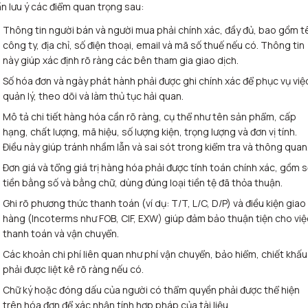
n lưu ý các điểm quan trọng sau:
Thông tin người bán và người mua phải chính xác, đầy đủ, bao gồm t
công ty, địa chỉ, số điện thoại, email và mã số thuế nếu có. Thông tin
này giúp xác định rõ ràng các bên tham gia giao dịch.
Số hóa đơn và ngày phát hành phải được ghi chính xác để phục vụ việ
quản lý, theo dõi và làm thủ tục hải quan.
Mô tả chi tiết hàng hóa cần rõ ràng, cụ thể như tên sản phẩm, cấp
hạng, chất lượng, mã hiệu, số lượng kiện, trọng lượng và đơn vị tính.
Điều này giúp tránh nhầm lẫn và sai sót trong kiểm tra và thông quan
Đơn giá và tổng giá trị hàng hóa phải được tính toán chính xác, gồm 
tiền bằng số và bằng chữ, dùng đúng loại tiền tệ đã thỏa thuận.
Ghi rõ phương thức thanh toán (ví dụ: T/T, L/C, D/P) và điều kiện giao
hàng (Incoterms như FOB, CIF, EXW) giúp đảm bảo thuận tiện cho việ
thanh toán và vận chuyển.
Các khoản chi phí liên quan như phí vận chuyển, bảo hiểm, chiết khấu
phải được liệt kê rõ ràng nếu có.
Chữ ký hoặc đóng dấu của người có thẩm quyền phải được thể hiện
trên hóa đơn để xác nhận tính hợp pháp của tài liệu.