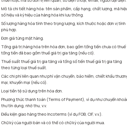
thuế hoặc mã số đơn vị liên quan, số điện thoại, email, người đại diện.
Mô tả chi tiết hàng hóa: tên sản phẩm, cấp hạng, chất lượng, mã hiệ
số hiệu và ký hiệu của hàng hóa khi lưu thông.
Số lượng hàng hóa tính theo trọng lượng, kích thước hoặc đơn vị tính
phù hợp.
Đơn giá từng mặt hàng.
Tổng giá trị hàng hóa trên hóa đơn, bao gồm tổng tiền chưa có thuế
tổng tiền đã bao gồm thuế giá trị gia tăng (nếu có).
Thuế suất thuế giá trị gia tăng và tổng số tiền thuế giá trị gia tăng
theo từng loại thuế suất.
Các chi phí liên quan như phí vận chuyển, bảo hiểm, chiết khấu thươn
mại, khuyến mại (nếu có).
Loại tiền tệ sử dụng trên hóa đơn.
Phương thức thanh toán (Terms of Payment), ví dụ như chuyển khoả
thư tín dụng, nhờ thu, v.v.
Điều kiện giao hàng theo Incoterms (ví dụ FOB, CIF, v.v.).
Chữ ký của người bán và có thể có chữ ký của người mua.