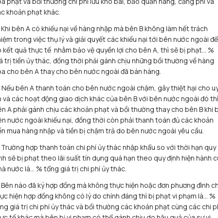
a phạt và bồi thường chi phí lưu kho bãi, bảo quản hàng, cảng phí và
c khoản phạt khác.
 Khi bên A có khiếu nại về hàng nhập mà bên B không làm hết trách
iệm trong việc thụ lý và giải quyết các khiếu nại tới bên nước ngoài để
 kết quả thực tế nhằm bảo vệ quyền lợi cho bên A, thì sẽ bị phạt… %
á trị tiền ủy thác, đồng thời phải gánh chịu những bồi thường về hàng
a cho bên A thay cho bên nước ngoài đã bán hàng.
 Nếu bên A thanh toán cho bên nước ngoài chậm, gây thiệt hại cho u
n và các hoạt động giao dịch khác của bên B với bên nước ngoài đó th
n A phải gánh chịu các khoản phạt và bồi thường thay cho bên B khi b
n nước ngoài khiếu nại, đồng thời còn phải thanh toán đủ các khoản
ền mua hàng nhập và tiền bị chậm trả do bên nước ngoài yêu cầu.
 Trường hợp thanh toán chi phí ủy thác nhập khẩu so với thời hạn quy
nh sẽ bị phạt theo lãi suất tín dụng quá hạn theo quy định hiện hành 
à nước là… % tổng giá trị chi phí ủy thác.
 Bên nào đã ký hợp đồng mà không thực hiện hoặc đơn phương đình ch
ực hiện hợp đồng không có lý do chính đáng thì bị phạt vi phạm là… %
ng giá trị chi phí ủy thác và bồi thường các khoản phạt cùng các chi p
ực tế khác mà bên bị vi phạm có thể gánh chịu do hậu quả của sự vi