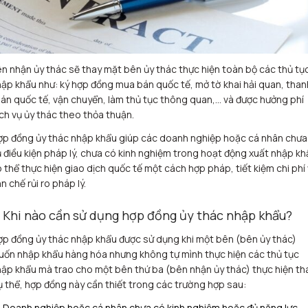
n nhận ủy thác sẽ thay mặt bên ủy thác thực hiện toàn bộ các thủ tụ
ập khẩu như: ký hợp đồng mua bán quốc tế, mở tờ khai hải quan, than
án quốc tế, vận chuyển, làm thủ tục thông quan,… và được hưởng phí
ch vụ ủy thác theo thỏa thuận.
p đồng ủy thác nhập khẩu giúp các doanh nghiệp hoặc cá nhân chưa
 điều kiện pháp lý, chưa có kinh nghiệm trong hoạt động xuất nhập kh
 thể thực hiện giao dịch quốc tế một cách hợp pháp, tiết kiệm chi phí
n chế rủi ro pháp lý.
. Khi nào cần sử dụng hợp đồng ủy thác nhập khẩu?
p đồng ủy thác nhập khẩu được sử dụng khi một bên (bên ủy thác)
ốn nhập khẩu hàng hóa nhưng không tự mình thực hiện các thủ tục
ập khẩu mà trao cho một bên thứ ba (bên nhận ủy thác) thực hiện tha
 thể, hợp đồng này cần thiết trong các trường hợp sau:
Doanh nghiệp hoặc cá nhân chưa có kinh nghiệm hoặc đủ năng lực