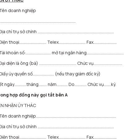
 Tên doanh nghiệp
………………………………………………………………………..
 Địa chỉ trụ sở chính ……………………………………………………………………….
 Điện thoại……………………..… Telex……………………….. Fax…………………….
 Tài khoản số:……………………… mở tại ngân hàng………………….………………
 Đại diện là ông (bà) …………………………………. Chức vụ………………………….
Giấy ủy quyền số………………….. (nếu thay giám đốc ký)
iết ngày………….tháng……… năm………… Do…………. Chức vụ……..ký.
rong hợp đồng này gọi tắt bên A
ÊN NHẬN ỦY THÁC
 Tên doanh nghiệp…………………………………………………………………………..
 Địa chỉ trụ sở chính ……………………………………………………………………….
 Điện thoại……………………..… Telex……………………….. Fax…………………….