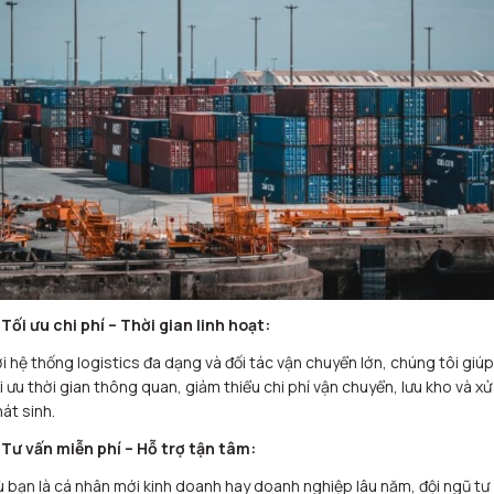
Tối ưu chi phí – Thời gian linh hoạt:
i hệ thống logistics đa dạng và đối tác vận chuyển lớn, chúng tôi giúp
i ưu thời gian thông quan, giảm thiểu chi phí vận chuyển, lưu kho và xử 
át sinh.
 Tư vấn miễn phí – Hỗ trợ tận tâm:
 bạn là cá nhân mới kinh doanh hay doanh nghiệp lâu năm, đội ngũ tư