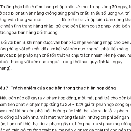
 Trường hợp bên A đem hàng nhập khẩu về kho, trong vòng 30 ngày, k
 bao bì phát hiện hàng không đúng phẩm chất, thiếu số lượng v.v…thì
 nguyên trạng và mời ……………….. đến kiểm tra và lập biên bản công kha
c nhận tình trạng hàng nhập, gửi cho bên B làm cơ sở pháp lý đòi bên
ớc ngoài bán hàng bồi thường.
 Đối với bên B, khi nhận được văn bản xác nhận về hàng nhập cho bên 
ông đúng với yêu cầu đã cam kết với bên nước ngoài, phải tiến hàng
ay các biện pháp hạn chế tổn thất và chịu trách nhiệm liên hệ khiếu n
i bồi thường với bên nước ngoài trong thời hạn quy định là… ngày
háng).
iều 7: Trách nhiệm của các bên trong thực hiện hợp đồng
 Nếu bên nào để xảy ra vi phạm hợp đồng, một mặt phải trả cho bên bị 
ạm tiền phạt vi phạm hợp đồng từ 2% – 12% giá trị phần hợp đồng bị v
ạm, mặt khác còn phải bồi thường các thiệt hại xảy ra do lỗi vi phạm
p đồng dẫn đến như: mất mát hư hỏng tài sản, những chi phí để ngăn
ặn, hạn chế thiệt hại do vi phạm gây ra, tiền phạt do vi phạm hợp đồn
ác với tiền bồi thường thiệt hại mà bên vi phạm đã phải trả cho bên t