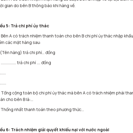
ời gian do bên B thông báo khi hàng về.
ều 5: Trả chi phí ủy thác
 Bên A có trách nhiệm thanh toán cho bên B chi phí ủy thác nhập khẩ
ồm các mặt hàng sau:
 (Tên hàng) trả chi phí… đồng
 …………….. trả chi phí …. đồng
…….
…….
 Tổng cộng toàn bộ chi phí ủy thác mà bên A có trách nhiệm phài tha
án cho bên B là:…
) Thống nhất thanh toán theo phương thức…
ều 6: Trách nhiệm giải quyết khiếu nại với nước ngoài