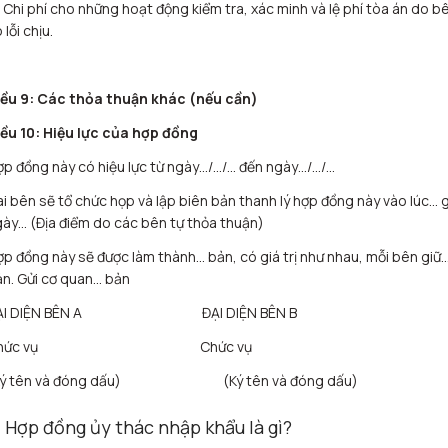
 Chi phí cho những hoạt động kiểm tra, xác minh và lệ phí tòa án do b
 lỗi chịu.
iều 9: Các thỏa thuận khác (nếu cần)
iều 10: Hiệu lực của hợp đồng
p đồng này có hiệu lực từ ngày…/…/… đến ngày…/…/…
i bên sẽ tổ chức họp và lập biên bản thanh lý hợp đồng này vào lúc… 
ày… (Địa điểm do các bên tự thỏa thuận)
p đồng này sẽ được làm thành… bản, có giá trị như nhau, mỗi bên giữ
n. Gửi cơ quan… bản
ẠI DIỆN BÊN A ĐẠI DIỆN BÊN B
Chức vụ Chức vụ
Ký tên và đóng dấu) (Ký tên và đóng dấu)
. Hợp đồng ủy thác nhập khẩu là gì?