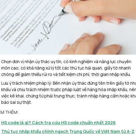
Chọn đơn vị nhận ủy thác uy tín, có kinh nghiệm và năng lực chuyên
môn cao, có khả năng xử lý tốt các thủ tục hải quan, giấy tờ nhanh
chóng để giảm thiểu rủi ro và tiết kiệm chi phí, thời gian nhập khẩu.
Lưu ý trách nhiệm pháp lý: Bên nhận ủy thác đứng tên trên giấy tờ n
khẩu và chịu trách nhiệm trước pháp luật về hàng hóa nhập khẩu, nê
việc kê khai, chứng từ phải trung thực, tránh nhập hàng cấm hoặc kh
báo sai sự thật.
EM THÊM:
HS code là gì? Cách tra cứu HS code chuẩn nhất 2026
Thủ tục nhập khẩu chính ngạch Trung Quốc về Việt Nam từ A-Z