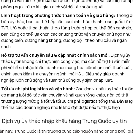
cũng tư vấn điều kiện mua bán quốc tế (Incoterms) và các biện pháp
phòng ngừa rủi ro khi giao dịch với đối tác nước ngoài.
Linh hoạt trong phương thức thanh toán và giao hàng
: Thông q
bên ủy thác, bạn có thể tiếp cận các hình thức thanh toán quốc tế n
T/T, L/C hoặc thỏa thuận theo từng trường hợp cụ thể. Bên cạnh đó,
bạn cũng có thể lựa chọn các phương thức vận chuyển phù hợp như
đường biển, đường hàng không, đường bộ… theo nhu cầu và ngân
sách.
Hỗ trợ tư vấn chuyên sâu & cập nhật chính sách mới
: Dịch vụ ủy
thác uy tín không chỉ thực hiện công việc, mà còn hỗ trợ tư vấn miễn
phí về hồ sơ nhập khẩu, danh mục hàng hóa cấm/hạn chế, thuế suất,
chính sách kiểm tra chuyên ngành, mã HS,… Điều này giúp doanh
nghiệp luôn chủ động và tuân thủ đúng quy định pháp luật.
Tối ưu chi phí logistics và vận hành
: Các đơn vị nhận ủy thác thườ
có mạng lưới đối tác vận chuyển và hải quan rộng khắp, nên có thể
thương lượng mức giá tốt và tối ưu chi phí logistics tổng thể. Đây là lợ
thế mà các doanh nghiệp nhỏ lẻ khó đạt được nếu tự thực hiện.
. Dịch vụ ủy thác nhập khẩu hàng Trung Quốc uy tín
ện nay, Trung Quốc là thị trường cung cấp nguồn hàng phong phú, gi