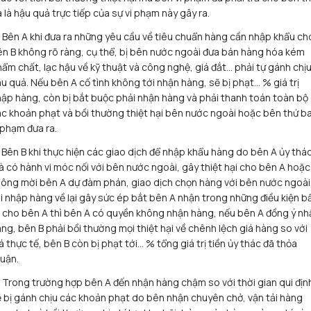
 là hậu quả trực tiếp của sự vi phạm này gây ra.
 Bên A khi đưa ra những yêu cầu về tiêu chuẩn hàng cần nhập khẩu ch
n B không rõ ràng, cụ thể, bị bên nước ngoài đưa bán hàng hóa kém
ẩm chất, lạc hậu về kỹ thuật và công nghệ, giá đắt… phải tự gánh chị
u quả. Nếu bên A cố tình không tới nhận hàng, sẽ bị phạt… % giá trị
ập hàng, còn bị bắt buộc phải nhận hàng và phải thanh toán toàn bộ
c khoản phạt và bồi thường thiệt hại bên nước ngoài hoặc bên thứ b
 phạm đưa ra.
 Bên B khi thực hiện các giao dịch để nhập khẩu hàng do bên A ủy thá
 có hành vi móc nối với bên nước ngoài, gây thiệt hại cho bên A hoặc
ông mời bên A dự đàm phán, giao dịch chọn hàng với bên nước ngoài
i nhập hàng về lại gây sức ép bắt bên A nhận trong những điều kiện b
i cho bên A thì bên A có quyền không nhận hàng, nếu bên A đồng ý nh
ng, bên B phải bồi thường mọi thiệt hại về chênh lệch giá hàng so với
á thực tế, bên B còn bị phạt tới… % tổng giá trị tiền ủy thác đã thỏa
uận.
 Trong trường hợp bên A đến nhận hàng chậm so với thời gian qui địn
 bị gánh chịu các khoản phạt do bên nhận chuyên chở, vận tải hàng