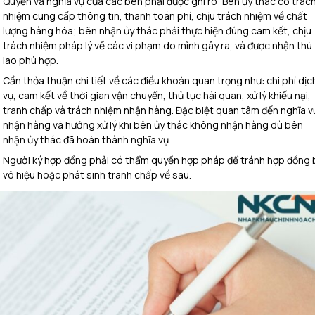
Quyền và nghĩa vụ của các bên phải được ghi rõ: Bên ủy thác có trác
nhiệm cung cấp thông tin, thanh toán phí, chịu trách nhiệm về chất
lượng hàng hóa; bên nhận ủy thác phải thực hiện đúng cam kết, chịu
trách nhiệm pháp lý về các vi phạm do mình gây ra, và được nhận thù
lao phù hợp.
Cần thỏa thuận chi tiết về các điều khoản quan trọng như: chi phí dịc
vụ, cam kết về thời gian vận chuyển, thủ tục hải quan, xử lý khiếu nại,
tranh chấp và trách nhiệm nhận hàng. Đặc biệt quan tâm đến nghĩa v
nhận hàng và hướng xử lý khi bên ủy thác không nhận hàng dù bên
nhận ủy thác đã hoàn thành nghĩa vụ.
Người ký hợp đồng phải có thẩm quyền hợp pháp để tránh hợp đồng 
vô hiệu hoặc phát sinh tranh chấp về sau.