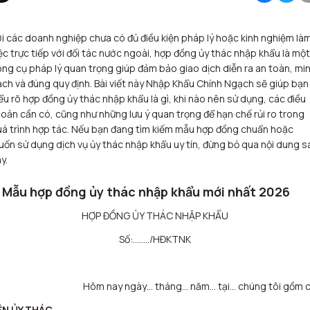
i các doanh nghiệp chưa có đủ điều kiện pháp lý hoặc kinh nghiệm là
ệc trực tiếp với đối tác nước ngoài, hợp đồng ủy thác nhập khẩu là một
ng cụ pháp lý quan trọng giúp đảm bảo giao dịch diễn ra an toàn, mi
ch và đúng quy định. Bài viết này Nhập Khẩu Chính Ngạch sẽ giúp bạn
ểu rõ hợp đồng ủy thác nhập khẩu là gì, khi nào nên sử dụng, các điều
oản cần có, cũng như những lưu ý quan trọng để hạn chế rủi ro trong
á trình hợp tác. Nếu bạn đang tìm kiếm mẫu hợp đồng chuẩn hoặc
ốn sử dụng dịch vụ ủy thác nhập khẩu uy tín, đừng bỏ qua nội dung s
y.
. Mẫu hợp đồng ủy thác nhập khẩu mới nhất 2026
HỢP ĐỒNG ỦY THÁC NHẬP KHẨU
Số:……../HĐKTNK
Hôm nay ngày… tháng… năm… tại… chúng tôi gồm c
ÊN ỦY THÁC