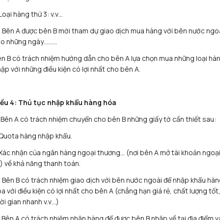
Loại hàng thứ 3: v.v…
 Bên A được bên B mời tham dự giao dịch mua hàng với bên nước ngo
ào những ngày………
n B có trách nhiệm hướng dẫn cho bên A lựa chọn mua những loại hà
ập với những điều kiện có lợi nhất cho bên A.
iều 4: Thủ tục nhập khẩu hàng hóa
 Bên A có trách nhiệm chuyển cho bên B những giấy tờ cần thiết sau:
Quota hàng nhập khẩu.
Xác nhận của ngân hàng ngoại thương… (nơi bên A mở tài khoản ngoạ
) về khả năng thanh toán.
 Bên B có trách nhiệm giao dịch với bên nước ngoài để nhập khẩu hà
a với điều kiện có lợi nhất cho bên A (chẳng hạn giá rẻ, chất lượng tốt
ời gian nhanh v.v…)
 Bên A có trách nhiệm nhận hàng để được bên B nhập về tại địa điểm v