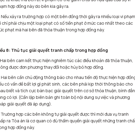
ạm hợp đồng này do bên kia gây ra.
 Nếu xảy ra trường hợp có một bên đồng thời gây ra nhiều loại vi phạm
ì chỉ phải chịu một loại phạt có số tiền phạt ở mức cao nhất theo các
c phạt mà hai bên đã thỏa thuận trong hợp đồng này.
iều 8: Thủ tục giải quyết tranh chấp trong hợp đồng
 Hai bên cam kết thực hiện nghiêm túc các điều khoản đã thỏa thuận,
ông được đơn phương thay đổi hoặc hủy bỏ hợp đồng.
 Hai bên cần chủ động thông báo cho nhau tiến độ thực hiện hợp đồn
u có vấn đề bất lợi gì phát sinh, các bên phải kịp thời thông báo cho
au biết và tích cực bàn bạc giải quyết trên cơ sở thỏa thuận, bình đẳ
ng có lợi. (Cần lập biên bản ghi toàn bộ nội dung sự việc và phương
áp giải quyết đã áp dụng).
 Trường hợp các bên không tự giải quyết được thì mới đưa vụ tranh
ấp ra Tòa án là cơ quan có đủ thẩm quyền giải quyết những tranh ch
ong hợp đồng này.