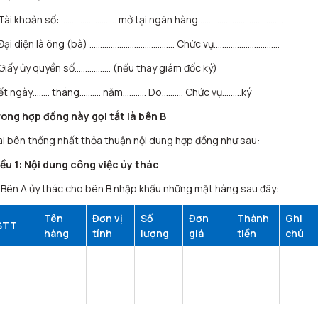
 Tài khoản số:……………………… mở tại ngân hàng………………….………………
 Đại diện là ông (bà) …………………………………. Chức vụ………………………….
Giấy ủy quyền số…………….. (nếu thay giám đốc ký)
iết ngày…….. tháng………. năm……….. Do………. Chức vụ………ký
rong hợp đồng này gọi tắt là bên B
i bên thống nhất thỏa thuận nội dung hợp đồng như sau:
ều 1: Nội dung công việc ủy thác
 Bên A ủy thác cho bên B nhập khẩu những mặt hàng sau đây:
Tên
Đơn vị
Số
Đơn
Thành
Ghi
STT
hàng
tính
lượng
giá
tiền
chú