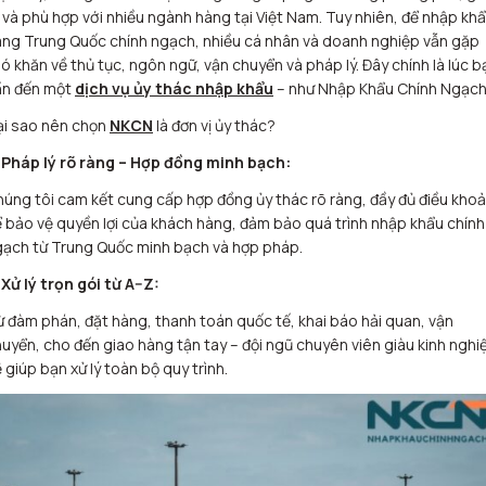
 và phù hợp với nhiều ngành hàng tại Việt Nam. Tuy nhiên, để nhập kh
ng Trung Quốc chính ngạch, nhiều cá nhân và doanh nghiệp vẫn gặp
ó khăn về thủ tục, ngôn ngữ, vận chuyển và pháp lý. Đây chính là lúc b
ần đến một
dịch vụ ủy thác nhập khẩu
– như Nhập Khẩu Chính Ngạch
ại sao nên chọn
NKCN
là đơn vị ủy thác?
 Pháp lý rõ ràng – Hợp đồng minh bạch:
úng tôi cam kết cung cấp hợp đồng ủy thác rõ ràng, đầy đủ điều kho
 bảo vệ quyền lợi của khách hàng, đảm bảo quá trình nhập khẩu chính
ạch từ Trung Quốc minh bạch và hợp pháp.
Xử lý trọn gói từ A–Z:
 đàm phán, đặt hàng, thanh toán quốc tế, khai báo hải quan, vận
uyển, cho đến giao hàng tận tay – đội ngũ chuyên viên giàu kinh ngh
 giúp bạn xử lý toàn bộ quy trình.