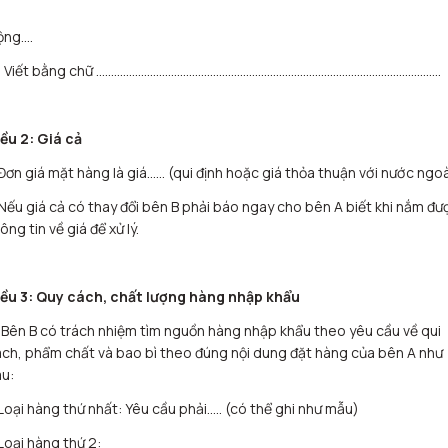
ộng….
) Viết bằng chữ …………………………………………………………………………………………………….
ều 2: Giá cả
Đơn giá mặt hàng là giá…… (qui định hoặc giá thỏa thuận với nước ngoà
Nếu giá cả có thay đổi bên B phải báo ngay cho bên A biết khi nắm đư
ông tin về giá để xử lý.
iều 3: Quy cách, chất lượng hàng nhập khẩu
 Bên B có trách nhiệm tìm nguồn hàng nhập khẩu theo yêu cầu về qui
ch, phẩm chất và bao bì theo đúng nội dung đặt hàng của bên A như
u:
Loại hàng thứ nhất: Yêu cầu phải….. (có thể ghi như mẫu)
Loại hàng thứ 2: