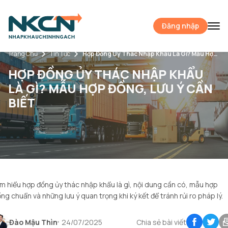
Đăng nhập
Trang Chủ
Tin Tức
Hợp Đồng Ủy Thác Nhập Khẩu Là Gì? Mẫu Hợp Đồng, Lưu Ý Cần Biết
HỢP ĐỒNG ỦY THÁC NHẬP KHẨU
LÀ GÌ? MẪU HỢP ĐỒNG, LƯU Ý CẦN
BIẾT
m hiểu hợp đồng ủy thác nhập khẩu là gì, nội dung cần có, mẫu hợp
ng chuẩn và những lưu ý quan trọng khi ký kết để tránh rủi ro pháp lý.
Đào Mậu Thìn
24/07/2025
Chia sẻ bài viết