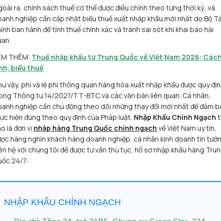
oài ra, chính sách thuế có thể được điều chỉnh theo từng thời kỳ, và
anh nghiệp cần cập nhật biểu thuế xuất nhập khẩu mới nhất do Bộ Tà
ính ban hành để tính thuế chính xác và tránh sai sót khi khai báo hải
uan.
EM THÊM:
Thuế nhập khẩu từ Trung Quốc về Việt Nam 2026: Các
nh, biểu thuế
ư vậy, phí và lệ phí thông quan hàng hóa xuất nhập khẩu được quy đị
ong Thông tư 14/2021/TT-BTC và các văn bản liên quan. Cá nhân,
anh nghiệp cần chủ động theo dõi những thay đổi mới nhất để đảm 
ực hiện đúng theo quy định của Pháp luật.
Nhập Khẩu Chính Ngạch
t
o là đơn vị
nhập hàng Trung Quốc chính ngạch
về Việt Nam uy tín,
ợc hàng nghìn khách hàng doanh nghiệp, cá nhân kinh doanh tin tưởn
ên hệ với chúng tôi để được tư vấn thủ tục, hồ sơ nhập khẩu hàng Tru
uốc 24/7:
NHẬP KHẨU CHÍNH NGẠCH