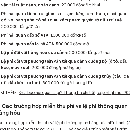
vận tải xuất cảnh, nhập cảnh
: 20.000 đồng/tờ khai.
Phí hải quan kiểm tra, giám sát, tạm dừng làm thủ tục hải quan
đối với hàng hóa có dấu hiệu xâm phạm quyền sở hữu trí tuệ
:
200.000 đồng/01 đơn.
Phí hải quan cấp sổ ATA
: 1.000.000 đồng/sổ.
Phí hải quan cấp lại sổ ATA
: 500.000 đồng/sổ.
Lệ phí đối với hàng hóa quá cảnh
: 200.000 đồng/tờ khai.
Lệ phí đối với phương tiện vận tải quá cảnh đường bộ (ô tô, đầu
kéo, máy kéo)
: 200.000 đồng/phương tiện.
Lệ phí đối với phương tiện vận tải quá cảnh đường thủy (tàu, ca
nô, đầu kéo, xà lan)
: 500.000 đồng/phương tiện.
EM THÊM:
Khai báo hải quan là gì? Thông tin chi tiết, cập nhật mới 2
. Các trường hợp miễn thu phí và lệ phí thông quan
àng hóa
c trường hợp miễn thu phí và lệ phí thông quan hàng hóa hiện hành (
ụng theo Thông tư 14/2021/TT-BTC và các điều chỉnh mới nhất gồm