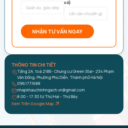
có)
NHẬN TƯ VẤN NGAY
THÔNG TIN CHI TIẾT
Tầng 2A, toà 21B5- Chung cư Green Star- 234 Phạm
Văn Đồng, Phường Phú Diễn, Thành phố Hà Nội
096.177.1688
nhapkhauchinhngach.vn@gmail.com
8:00 - 17:30 từ Thứ Hai - Thứ Bảy
Xem Trên Google Map