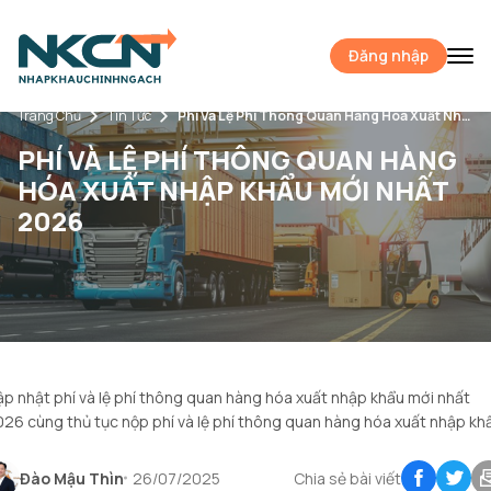
Đăng nhập
Trang Chủ
Tin Tức
Phí Và Lệ Phí Thông Quan Hàng Hóa Xuất Nhập Khẩu Mới Nhất 2026
PHÍ VÀ LỆ PHÍ THÔNG QUAN HÀNG
HÓA XUẤT NHẬP KHẨU MỚI NHẤT
2026
p nhật phí và lệ phí thông quan hàng hóa xuất nhập khẩu mới nhất
26 cùng thủ tục nộp phí và lệ phí thông quan hàng hóa xuất nhập kh
Đào Mậu Thìn
26/07/2025
Chia sẻ bài viết