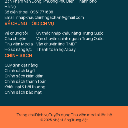
234 Phạm Văn Đồng, Phường Phú Diễn, Thành phố
Hà Nội
Số điện thoại: 0961771688
Email: nhapkhauchinhngach.vn@gmail.com
VỀ CHÚNG TÔI
DỊCH VỤ
Về chúng tôi
Ủy thác nhập khẩu hàng Trung Quốc
Câu chuyện
Vận chuyển chính ngạch Trung Quốc
Thư viện Media
Vận chuyển line TMĐT
Hồ sơ năng lực
Thanh toán hộ Alipay
CHÍNH SÁCH
Quy định đặt hàng
Chính sách kí gửi
Chính sách kiểm đếm
Chính sách thanh toán
Khiếu nại & bồi thường
Chính sách bảo mật
Trang chủ
Dịch vụ
Tuyển dụng
Thư viện media
Liên hệ
© 2025 Nhập Hàng Trung Việt