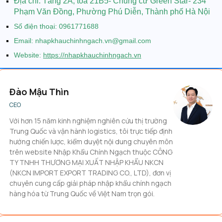
Địa chỉ:
Tầng 2A, toà 21B5- Chung cư Green Star- 234
Phạm Văn Đồng, Phường Phú Diễn, Thành phố Hà Nội
Số điện thoại: 0961771688
Email: nhapkhauchinhngach.vn@gmail.com
Website:
https://nhapkhauchinhngach.vn
Đào Mậu Thìn
CEO
Với hơn 15 năm kinh nghiệm nghiên cứu thị trường
Trung Quốc và vận hành logistics, tôi trực tiếp định
hướng chiến lược, kiểm duyệt nội dung chuyên môn
trên website Nhập Khẩu Chính Ngạch thuộc CÔNG
TY TNHH THƯƠNG MẠI XUẤT NHẬP KHẨU NKCN
(NKCN IMPORT EXPORT TRADING CO., LTD), đơn vị
chuyên cung cấp giải pháp nhập khẩu chính ngạch
hàng hóa từ Trung Quốc về Việt Nam trọn gói.