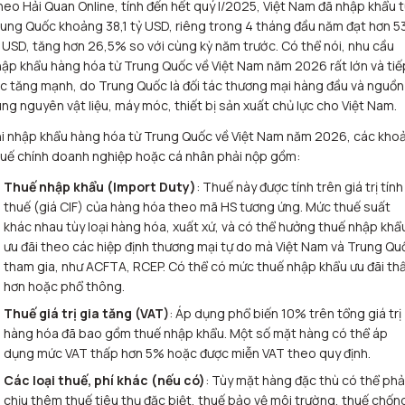
eo Hải Quan Online, tính đến hết quý I/2025, Việt Nam đã nhập khẩu 
ung Quốc khoảng 38,1 tỷ USD, riêng trong 4 tháng đầu năm đạt hơn 5
 USD, tăng hơn 26,5% so với cùng kỳ năm trước. Có thể nói, nhu cầu
ập khẩu hàng hóa từ Trung Quốc về Việt Nam năm 2026 rất lớn và tiế
c tăng mạnh, do Trung Quốc là đối tác thương mại hàng đầu và nguồn
ng nguyên vật liệu, máy móc, thiết bị sản xuất chủ lực cho Việt Nam.
i nhập khẩu hàng hóa từ Trung Quốc về Việt Nam năm 2026, các kho
uế chính doanh nghiệp hoặc cá nhân phải nộp gồm:
Thuế nhập khẩu (Import Duty)
: Thuế này được tính trên giá trị tính
thuế (giá CIF) của hàng hóa theo mã HS tương ứng. Mức thuế suất
khác nhau tùy loại hàng hóa, xuất xứ, và có thể hưởng thuế nhập khẩ
ưu đãi theo các hiệp định thương mại tự do mà Việt Nam và Trung Qu
tham gia, như ACFTA, RCEP. Có thể có mức thuế nhập khẩu ưu đãi th
hơn hoặc phổ thông
.
Thuế giá trị gia tăng (VAT)
: Áp dụng phổ biến 10% trên tổng giá trị
hàng hóa đã bao gồm thuế nhập khẩu. Một số mặt hàng có thể áp
dụng mức VAT thấp hơn 5% hoặc được miễn VAT theo quy định
.
Các loại thuế, phí khác (nếu có)
: Tùy mặt hàng đặc thù có thể phả
chịu thêm thuế tiêu thụ đặc biệt, thuế bảo vệ môi trường, thuế chốn