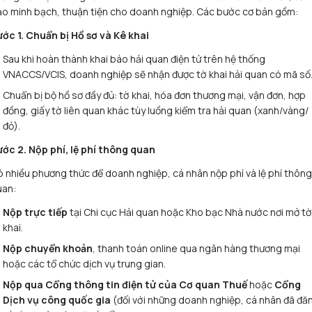
o minh bạch, thuận tiện cho doanh nghiệp. Các bước cơ bản gồm:
ớc 1. Chuẩn bị Hồ sơ và Kê khai
Sau khi hoàn thành khai báo hải quan điện tử trên hệ thống
VNACCS/VCIS, doanh nghiệp sẽ nhận được tờ khai hải quan có mã số
Chuẩn bị bộ hồ sơ đầy đủ: tờ khai, hóa đơn thương mại, vận đơn, hợp
đồng, giấy tờ liên quan khác tùy luồng kiểm tra hải quan (xanh/vàng/
đỏ)
.
ớc 2. Nộp phí, lệ phí thông quan
 nhiều phương thức để doanh nghiệp, cá nhân nộp phí và lệ phí thông
uan:
Nộp trực tiếp
tại Chi cục Hải quan hoặc Kho bạc Nhà nước nơi mở tờ
khai.
Nộp chuyển khoản
, thanh toán online qua ngân hàng thương mại
hoặc các tổ chức dịch vụ trung gian.
Nộp qua Cổng thông tin điện tử của Cơ quan Thuế
hoặc
Cổng
Dịch vụ công quốc gia
(đối với những doanh nghiệp, cá nhân đã đă