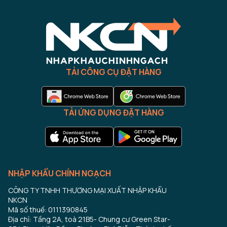
TẢI CÔNG CỤ ĐẶT HÀNG
TẢI ỨNG DỤNG ĐẶT HÀNG
NHẬP KHẨU CHÍNH NGẠCH
CÔNG TY TNHH THƯƠNG MẠI XUẤT NHẬP KHẨU
NKCN
Mã số thuế: 0111390845
Địa chỉ: Tầng 2A, toà 21B5- Chung cư Green Star-