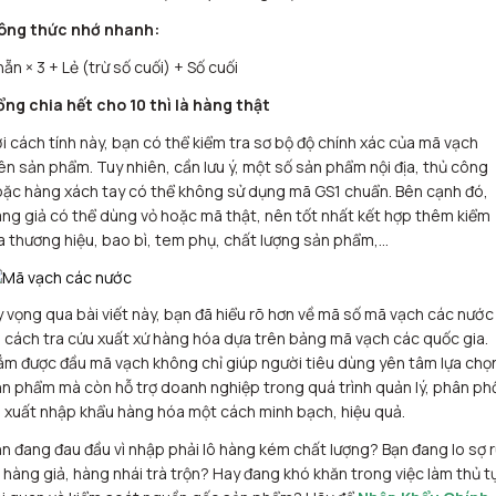
ông thức nhớ nhanh:
ẵn × 3 + Lẻ (trừ số cuối) + Số cuối
ng chia hết cho 10 thì là hàng thật
i cách tính này, bạn có thể kiểm tra sơ bộ độ chính xác của mã vạch
ên sản phẩm. Tuy nhiên, cần lưu ý, một số sản phẩm nội địa, thủ công
ặc hàng xách tay có thể không sử dụng mã GS1 chuẩn. Bên cạnh đó,
ng giả có thể dùng vỏ hoặc mã thật, nên tốt nhất kết hợp thêm kiểm
a thương hiệu, bao bì, tem phụ, chất lượng sản phẩm,…
 vọng qua bài viết này, bạn đã hiểu rõ hơn về mã số mã vạch các nước
 cách tra cứu xuất xứ hàng hóa dựa trên bảng mã vạch các quốc gia.
m được đầu mã vạch không chỉ giúp người tiêu dùng yên tâm lựa chọ
n phẩm mà còn hỗ trợ doanh nghiệp trong quá trình quản lý, phân ph
 xuất nhập khẩu hàng hóa một cách minh bạch, hiệu quả.
n đang đau đầu vì nhập phải lô hàng kém chất lượng? Bạn đang lo sợ r
 hàng giả, hàng nhái trà trộn? Hay đang khó khăn trong việc làm thủ t