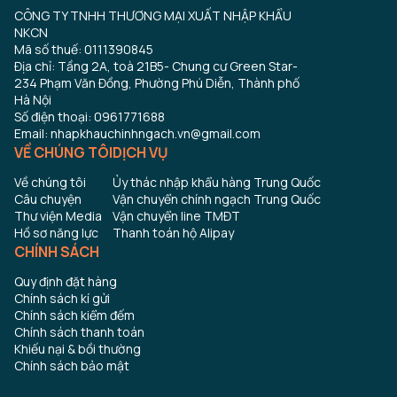
CÔNG TY TNHH THƯƠNG MẠI XUẤT NHẬP KHẨU
NKCN
Mã số thuế: 0111390845
Địa chỉ: Tầng 2A, toà 21B5- Chung cư Green Star-
234 Phạm Văn Đồng, Phường Phú Diễn, Thành phố
Hà Nội
Số điện thoại: 0961771688
Email: nhapkhauchinhngach.vn@gmail.com
VỀ CHÚNG TÔI
DỊCH VỤ
Về chúng tôi
Ủy thác nhập khẩu hàng Trung Quốc
Câu chuyện
Vận chuyển chính ngạch Trung Quốc
Thư viện Media
Vận chuyển line TMĐT
Hồ sơ năng lực
Thanh toán hộ Alipay
CHÍNH SÁCH
Quy định đặt hàng
Chính sách kí gửi
Chính sách kiểm đếm
Chính sách thanh toán
Khiếu nại & bồi thường
Chính sách bảo mật