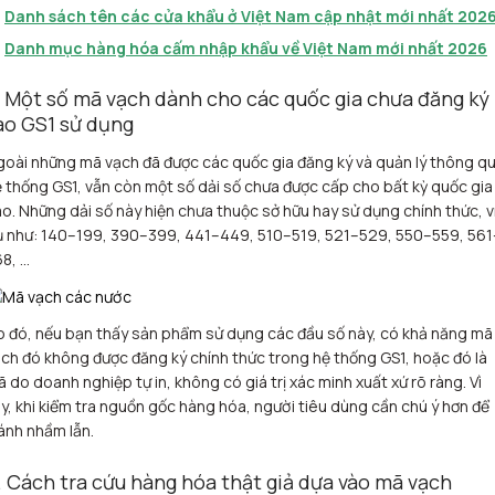
Danh sách tên các cửa khẩu ở Việt Nam cập nhật mới nhất 202
Danh mục hàng hóa cấm nhập khẩu về Việt Nam mới nhất 2026
. Một số mã vạch dành cho các quốc gia chưa đăng ký
ào GS1 sử dụng
oài những mã vạch đã được các quốc gia đăng ký và quản lý thông q
 thống GS1, vẫn còn một số dải số chưa được cấp cho bất kỳ quốc gia
o. Những dải số này hiện chưa thuộc sở hữu hay sử dụng chính thức, v
ụ như: 140–199, 390–399, 441–449, 510–519, 521–529, 550–559, 561
8, …
 đó, nếu bạn thấy sản phẩm sử dụng các đầu số này, có khả năng mã
ch đó không được đăng ký chính thức trong hệ thống GS1, hoặc đó là
 do doanh nghiệp tự in, không có giá trị xác minh xuất xứ rõ ràng. Vì
y, khi kiểm tra nguồn gốc hàng hóa, người tiêu dùng cần chú ý hơn để
ánh nhầm lẫn.
. Cách tra cứu hàng hóa thật giả dựa vào mã vạch