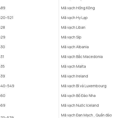
489
Mã vạch Hồng Kông
520–521
Mã vạch Hy Lạp
528
Mã vạch Liban
529
Mã vạch Síp
530
Mã vạch Albania
531
Mã vạch Bắc Macedonia
535
Mã vạch Malta
539
Mã vạch Ireland
540–549
Mã vạch Bỉ và Luxembourg
560
Mã vạch Bồ Đào Nha
569
Mã vạch Nước Iceland
Mã vạch Đan Mạch , Quần đảo
570–579