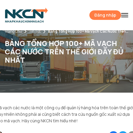
Đăng nhập
Trang Chủ
Tin Tức
Bảng Tổng Hợp 100+ Mã Vạch Các Nước Trên Thế Giới Đầy Đủ Nhất
BẢNG TỔNG HỢP 100+ MÃ VẠCH
CÁC NƯỚC TRÊN THẾ GIỚI ĐẦY ĐỦ
NHẤT
 vạch các nước là một công cụ để quản lý hàng hóa trên toàn thế giới
y nhiên không phải ai cũng biết cách tra cứu nguồn gốc xuất xứ dựa
o mã vạch. Hãy cùng NKCN tìm hiểu nhé!