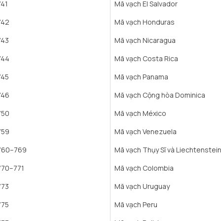
741
Mã vạch El Salvador
742
Mã vạch Honduras
743
Mã vạch Nicaragua
744
Mã vạch Costa Rica
745
Mã vạch Panama
746
Mã vạch Cộng hòa Dominica
750
Mã vạch México
759
Mã vạch Venezuela
760–769
Mã vạch Thụy Sĩ và Liechtenstei
770–771
Mã vạch Colombia
773
Mã vạch Uruguay
775
Mã vạch Peru