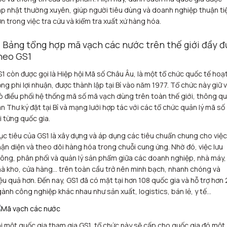
p nhật thường xuyên, giúp người tiêu dùng và doanh nghiệp thuận ti
n trong việc tra cứu và kiểm tra xuất xứ hàng hóa.
. Bảng tổng hợp mã vạch các nước trên thế giới đầy đ
heo GS1
1 còn được gọi là Hiệp hội Mã số Châu Âu, là một tổ chức quốc tế hoạ
ng phi lợi nhuận, được thành lập tại Bỉ vào năm 1977. Tổ chức này giữ v
ò điều phối hệ thống mã số mã vạch dùng trên toàn thế giới, thông q
n Thư ký đặt tại Bỉ và mạng lưới hợp tác với các tổ chức quản lý mã số
i từng quốc gia.
c tiêu của GS1 là xây dựng và áp dụng các tiêu chuẩn chung cho việc
ận diện và theo dõi hàng hóa trong chuỗi cung ứng. Nhờ đó, việc lưu
ông, phân phối và quản lý sản phẩm giữa các doanh nghiệp, nhà máy,
à kho, cửa hàng… trên toàn cầu trở nên minh bạch, nhanh chóng và
ệu quả hơn. Đến nay, GS1 đã có mặt tại hơn 108 quốc gia và hỗ trợ hơn
ành công nghiệp khác nhau như sản xuất, logistics, bán lẻ, y tế…
i một quốc gia tham gia GS1, tổ chức này sẽ cấp cho quốc gia đó một