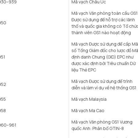
930–939
Mã vạch Châu Úc
Mã vạch Văn phòng toàn cầu GS1
Được sử dụng để hỗ trợ các lãnh
950
thổ và quốc gia không có Tổ chứ
thành viên GS1 nào hoạt động
Mã vạch Được sử dụng để cấp Mã
số Tổng Giám đốc cho lược đồ M
951
định danh Chung (GID) EPC như
được xác định bởi Tiêu chuẩn Dữ
liệu Thẻ EPC
Mã vạch Được sử dụng để trình
952
diễn và làm ví dụ về hệ thống GS1
955
Mã vạch Malaysia
958
Mã vạch Ma Cao
Mã vạch Văn phòng GS1 Vương
960–961
quốc Anh: Phân bổ GTIN-8