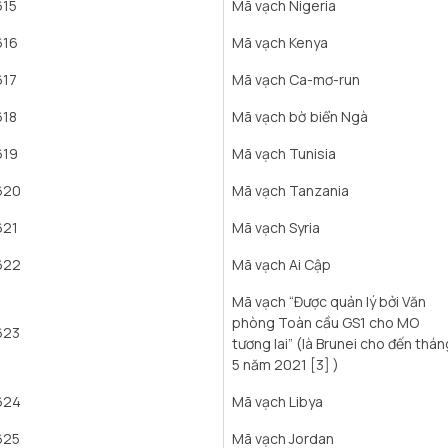
615
Mã vạch Nigeria
616
Mã vạch Kenya
617
Mã vạch Ca-mơ-run
618
Mã vạch bờ biển Ngà
619
Mã vạch Tunisia
620
Mã vạch Tanzania
621
Mã vạch Syria
622
Mã vạch Ai Cập
Mã vạch “Được quản lý bởi Văn
phòng Toàn cầu GS1 cho MO
623
tương lai” (là Brunei cho đến thán
5 năm 2021 [3] )
624
Mã vạch Libya
625
Mã vạch Jordan