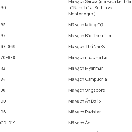
Mã vạch Serbia (mã vạch kế thừa
860
từ Nam Tư và Serbia và
Montenegro )
865
Mã vạch Mông Cổ
867
Mã vạch Bắc Triều Tiên
868–869
Mã vạch Thổ Nhĩ Kỳ
870–879
Mã vạch nước Hà Lan
883
Mã vạch Myanmar
884
Mã vạch Campuchia
888
Mã vạch Singapore
890
Mã vạch Ấn Độ [5]
896
Mã vạch Pakistan
900–919
Mã vạch Áo