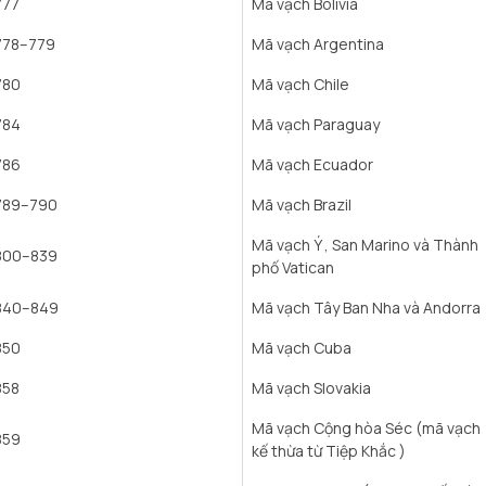
777
Mã vạch Bolivia
778–779
Mã vạch Argentina
780
Mã vạch Chile
784
Mã vạch Paraguay
786
Mã vạch Ecuador
789–790
Mã vạch Brazil
Mã vạch Ý , San Marino và Thành
800–839
phố Vatican
840–849
Mã vạch Tây Ban Nha và Andorra
850
Mã vạch Cuba
858
Mã vạch Slovakia
Mã vạch Cộng hòa Séc (mã vạch
859
kế thừa từ Tiệp Khắc )