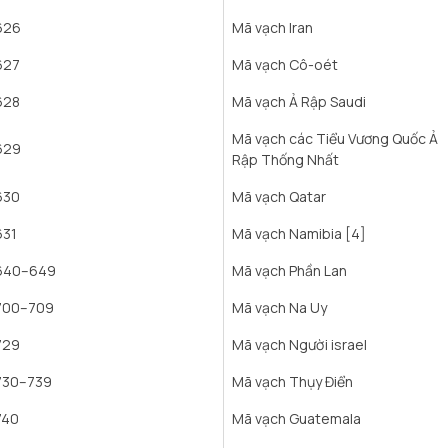
626
Mã vạch Iran
627
Mã vạch Cô-oét
628
Mã vạch Ả Rập Saudi
Mã vạch các Tiểu Vương Quốc Ả
629
Rập Thống Nhất
630
Mã vạch Qatar
631
Mã vạch Namibia [4]
640–649
Mã vạch Phần Lan
700–709
Mã vạch Na Uy
729
Mã vạch Người israel
730–739
Mã vạch Thụy Điển
740
Mã vạch Guatemala