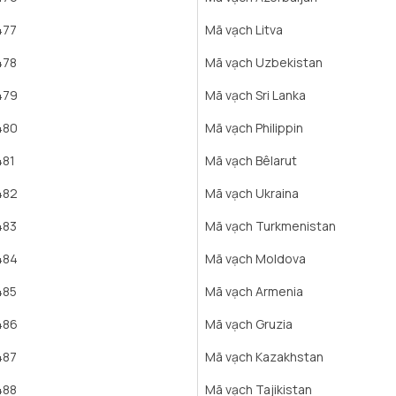
477
Mã vạch Litva
478
Mã vạch Uzbekistan
479
Mã vạch Sri Lanka
480
Mã vạch Philippin
481
Mã vạch Bêlarut
482
Mã vạch Ukraina
483
Mã vạch Turkmenistan
484
Mã vạch Moldova
485
Mã vạch Armenia
486
Mã vạch Gruzia
487
Mã vạch Kazakhstan
488
Mã vạch Tajikistan