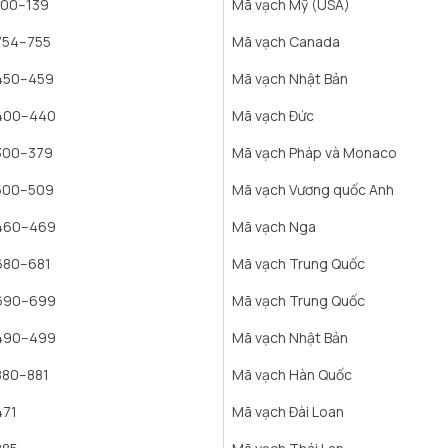
100–139
Mã vạch Mỹ (USA)
754–755
Mã vạch Canada
450–459
Mã vạch Nhật Bản
400–440
Mã vạch Đức
300–379
Mã vạch Pháp và Monaco
500–509
Mã vạch Vương quốc Anh
460–469
Mã vạch Nga
680–681
Mã vạch Trung Quốc
690–699
Mã vạch Trung Quốc
490–499
Mã vạch Nhật Bản
880–881
Mã vạch Hàn Quốc
471
Mã vạch Đài Loan