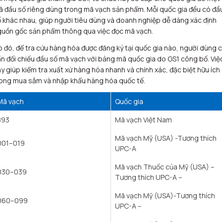
 đầu số riêng dùng trong mã vạch sản phẩm. Mỗi quốc gia đều có đầ
 khác nhau, giúp người tiêu dùng và doanh nghiệp dễ dàng xác định
guồn gốc sản phẩm thông qua việc đọc mã vạch.
 đó, để tra cứu hàng hóa được đăng ký tại quốc gia nào, người dùng c
n đối chiếu đầu số mã vạch với bảng mã quốc gia do GS1 công bố. Việ
y giúp kiểm tra xuất xứ hàng hóa nhanh và chính xác, đặc biệt hữu ích
ong mua sắm và nhập khẩu hàng hóa quốc tế.
Mã vạch
Quốc gia
893
Mã vạch Việt Nam
Mã vạch Mỹ (USA) -Tương thích
001–019
UPC-A
Mã vạch Thuốc của Mỹ (USA) –
030–039
Tương thích UPC-A –
Mã vạch Mỹ (USA)-Tương thích
060–099
UPC-A –