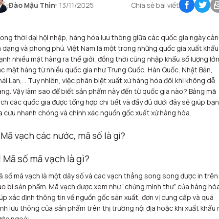
Đào Mậu Thìn
13/11/2025
Chia sẻ bài viết
ong thời đại hội nhập, hàng hóa lưu thông giữa các quốc gia ngày cà
 dạng và phong phú. Việt Nam là một trong những quốc gia xuất khẩu
nh nhiều mặt hàng ra thế giới, đồng thời cũng nhập khẩu số lượng lớ
c mặt hàng từ nhiều quốc gia như Trung Quốc, Hàn Quốc, Nhật Bản,
hái Lan,…
Tuy nhiên, việc phân biệt xuất xứ hàng hóa đôi khi không dễ
ng. Vậy làm sao để biết sản phẩm này đến từ quốc gia nào? Bảng mã
ch các quốc gia được tổng hợp chi tiết và đầy đủ dưới đây sẽ giúp bạn
a cứu nhanh chóng và chính xác nguồn gốc xuất xứ hàng hóa.
. Mã vạch các nước, mã số là gì?
.1 Mã số mã vạch là gì?
 số mã vạch là một dãy số và các vạch thẳng song song được in trên
o bì sản phẩm. Mã vạch được xem như “chứng minh thư” của hàng hó
úp xác định thông tin về nguồn gốc sản xuất, đơn vị cung cấp và quá
ình lưu thông của sản phẩm trên thị trường nội địa hoặc khi xuất khẩu 
ớc ngoài.