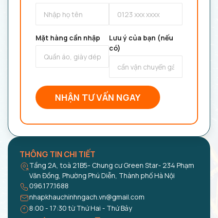
Mặt hàng cần nhập
Lưu ý của bạn (nếu
có)
NHẬN TƯ VẤN NGAY
THÔNG TIN CHI TIẾT
Tầng 2A, toà 21B5- Chung cư Green Star- 234 Phạm
Văn Đồng, Phường Phú Diễn, Thành phố Hà Nội
096.177.1688
nhapkhauchinhngach.vn@gmail.com
8:00 - 17:30 từ Thứ Hai - Thứ Bảy