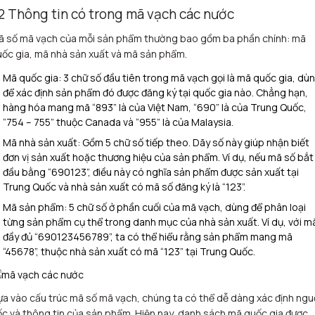
.2 Thông tin có trong mã vạch các nước
ã số mã vạch của mỗi sản phẩm thường bao gồm ba phần chính: mã
ốc gia, mã nhà sản xuất và mã sản phẩm.
Mã quốc gia: 3 chữ số đầu tiên trong mã vạch gọi là mã quốc gia, dù
để xác định sản phẩm đó được đăng ký tại quốc gia nào. Chẳng hạn,
hàng hóa mang mã “893” là của Việt Nam, “690” là của Trung Quốc,
“754 – 755” thuộc Canada và “955” là của Malaysia.
Mã nhà sản xuất: Gồm 5 chữ số tiếp theo. Dãy số này giúp nhận biết
đơn vị sản xuất hoặc thương hiệu của sản phẩm. Ví dụ, nếu mã số bắt
đầu bằng “690123”, điều này có nghĩa sản phẩm được sản xuất tại
Trung Quốc và nhà sản xuất có mã số đăng ký là “123”.
Mã sản phẩm: 5 chữ số ở phần cuối của mã vạch, dùng để phân loại
từng sản phẩm cụ thể trong danh mục của nhà sản xuất. Ví dụ, với m
đầy đủ “690123456789”, ta có thể hiểu rằng sản phẩm mang mã
“45678”, thuộc nhà sản xuất có mã “123” tại Trung Quốc.
a vào cấu trúc mã số mã vạch, chúng ta có thể dễ dàng xác định ng
c và thông tin của sản phẩm. Hiện nay, danh sách mã quốc gia được