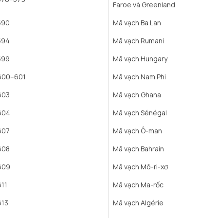
Faroe và Greenland
590
Mã vạch Ba Lan
594
Mã vạch Rumani
599
Mã vạch Hungary
600–601
Mã vạch Nam Phi
603
Mã vạch Ghana
604
Mã vạch Sénégal
607
Mã vạch Ô-man
608
Mã vạch Bahrain
609
Mã vạch Mô-ri-xơ
611
Mã vạch Ma-rốc
613
Mã vạch Algérie