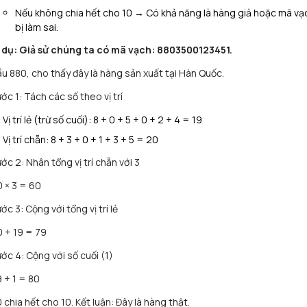
Nếu không chia hết cho 10 → Có khả năng là hàng giả hoặc mã vạ
bị làm sai.
í dụ: Giả sử chúng ta có mã vạch: 8803500123451.
u 880, cho thấy đây là hàng sản xuất tại Hàn Quốc.
ớc 1: Tách các số theo vị trí
Vị trí lẻ (trừ số cuối): 8 + 0 + 5 + 0 + 2 + 4 = 19
Vị trí chẵn: 8 + 3 + 0 + 1 + 3 + 5 = 20
ớc 2: Nhân tổng vị trí chẵn với 3
 × 3 = 60
ớc 3: Cộng với tổng vị trí lẻ
 + 19 = 79
ớc 4: Cộng với số cuối (1)
 + 1 = 80
 chia hết cho 10. Kết luận: Đây là hàng thật.