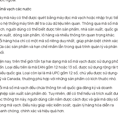
y mã này có thể được quét bằng máy đọc mã vạch hoặc nhập trực ti
o hệ thống máy tính để tra cứu dữ liệu liên quan. Thông qua mã số mã
ch, người dùng có thể biết được tên sản phẩm, nhà sản xuất, quốc gi
n xuất, dòng sản phẩm, lô hàng và nhiều thông tin quan trọng khác.
i hàng hóa chỉ có một mã số riêng duy nhất, giúp phân biệt chính xác
ữa các sản phẩm và hạn chế nhầm lẫn trong quá trình quản lý và phân
ối.
ện nay, trên thế giới tồn tại hai dạng mã số mã vạch được sử dụng ph
ến. Loại đầu tiên là mã EAN gồm 12 hoặc 13 số, được sử dụng rộng rãi t
iều quốc gia. Loại còn lại là mã UPC gồm 12 số, chủ yếu được sử dụng 
 và Canada, thường phù hợp với những sản phẩm có kích thước nhỏ.
i mã số mã vạch đều chứa thông tin về quốc gia đăng ký và doanh
hiệp sản xuất sản phẩm đó. Tuy nhiên, để có thể hiểu và trích xuất đ
c thông tin này, người dùng cần nắm được cách đọc và giải mã dãy số
ong mã vạch. Điều này giúp việc kiểm soát, quản lý hàng hóa diễn ra
anh chóng, chính xác và hiệu quả hơn.