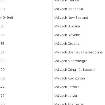
885
Mã vạch Thái Lan
899
Mã vạch Indonesia
940–949
Mã vạch New Zealand
380
Mã vạch Bulgaria
383
Mã vạch Slovenia
385
Mã vạch Croatia
387
Mã vạch Bosnia và Herzegovina
389
Mã vạch Montenegro
390
Mã vạch Cộng hòa Kosovo
470
Mã vạch Kyrgyzstan
474
Mã vạch Estonia
475
Mã vạch Latvia
476
Mã vạch Azerbaijan