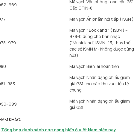
Mã vạch Văn phòng toàn cầu GS1
962–969
Cấp GTIN-8
977
Mã vạch Ấn phẩm nối tiếp ( ISSN )
Mã vạch ” Bookland ” ( ISBN ) –
979-0 dùng cho bản nhạc
978–979
(“Musicland”, ISMN -13, thay thế
các số ISMN M- không được dùng
nữa)
980
Mã vạch Biên lai hoàn tiền
Mã vạch Nhận dạng phiếu giảm
981–983
giá GS1 cho các khu vực tiền tệ
chung
Mã vạch Nhận dạng phiếu giảm
990–999
giá GS1
HAM KHẢO:
Tổng hợp danh sách các cảng biển ở Việt Nam hiện nay