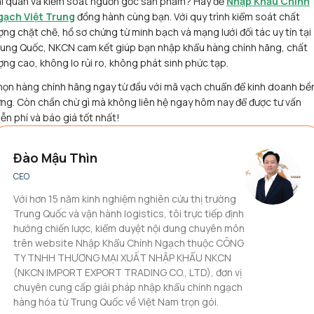
ải quan và kiểm soát nguồn gốc sản phẩm?
Hãy để
Nhập Khẩu Chính
gạch Việt Trung
đồng hành cùng bạn. Với quy trình kiểm soát chất
ợng chặt chẽ, hồ sơ chứng từ minh bạch và mạng lưới đối tác uy tín tại
ung Quốc, NKCN cam kết giúp bạn nhập khẩu hàng chính hãng, chất
ợng cao, không lo rủi ro, không phát sinh phức tạp.
ọn hàng chính hãng ngay từ đầu với mã vạch chuẩn để kinh doanh bề
ng. Còn chần chừ gì mà không liên hệ ngay hôm nay để được tư vấn
ễn phí và báo giá tốt nhất!
Đào Mậu Thìn
CEO
Với hơn 15 năm kinh nghiệm nghiên cứu thị trường
Trung Quốc và vận hành logistics, tôi trực tiếp định
hướng chiến lược, kiểm duyệt nội dung chuyên môn
trên website Nhập Khẩu Chính Ngạch thuộc CÔNG
TY TNHH THƯƠNG MẠI XUẤT NHẬP KHẨU NKCN
(NKCN IMPORT EXPORT TRADING CO., LTD), đơn vị
chuyên cung cấp giải pháp nhập khẩu chính ngạch
hàng hóa từ Trung Quốc về Việt Nam trọn gói.