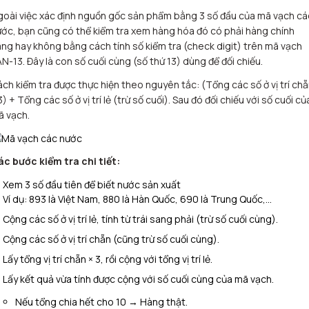
oài việc xác định nguồn gốc sản phẩm bằng 3 số đầu của mã vạch cá
ớc, bạn cũng có thể kiểm tra xem hàng hóa đó có phải hàng chính
ng hay không bằng cách tính số kiểm tra (check digit) trên mã vạch
N-13. Đây là con số cuối cùng (số thứ 13) dùng để đối chiếu.
ch kiểm tra được thực hiện theo nguyên tắc: (Tổng các số ở vị trí ch
3) + Tổng các số ở vị trí lẻ (trừ số cuối). Sau đó đối chiếu với số cuối củ
ã vạch.
c bước kiểm tra chi tiết:
Xem 3 số đầu tiên để biết nước sản xuất
Ví dụ: 893 là Việt Nam, 880 là Hàn Quốc, 690 là Trung Quốc,…
Cộng các số ở vị trí lẻ, tính từ trái sang phải (trừ số cuối cùng).
Cộng các số ở vị trí chẵn (cũng trừ số cuối cùng).
Lấy tổng vị trí chẵn × 3, rồi cộng với tổng vị trí lẻ.
Lấy kết quả vừa tính được cộng với số cuối cùng của mã vạch.
Nếu tổng chia hết cho 10 → Hàng thật.