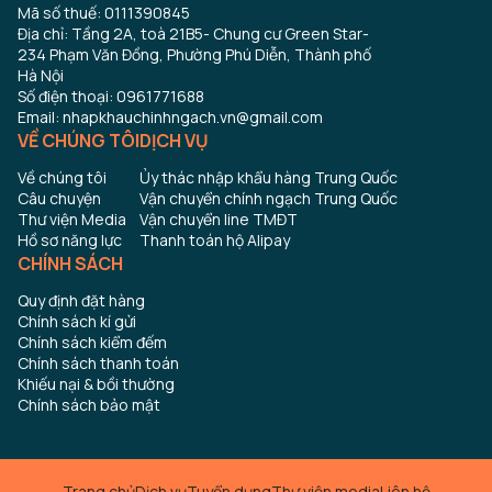
Mã số thuế: 0111390845
Địa chỉ: Tầng 2A, toà 21B5- Chung cư Green Star-
234 Phạm Văn Đồng, Phường Phú Diễn, Thành phố
Hà Nội
Số điện thoại: 0961771688
Email: nhapkhauchinhngach.vn@gmail.com
VỀ CHÚNG TÔI
DỊCH VỤ
Về chúng tôi
Ủy thác nhập khẩu hàng Trung Quốc
Câu chuyện
Vận chuyển chính ngạch Trung Quốc
Thư viện Media
Vận chuyển line TMĐT
Hồ sơ năng lực
Thanh toán hộ Alipay
CHÍNH SÁCH
Quy định đặt hàng
Chính sách kí gửi
Chính sách kiểm đếm
Chính sách thanh toán
Khiếu nại & bồi thường
Chính sách bảo mật
Trang chủ
Dịch vụ
Tuyển dụng
Thư viện media
Liên hệ