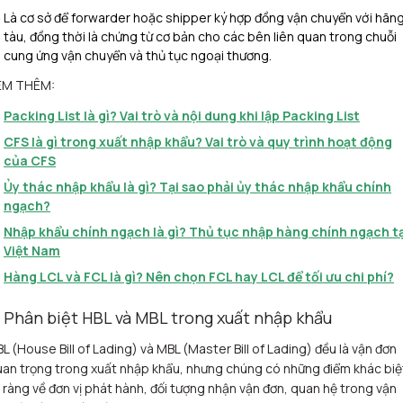
Là cơ sở để forwarder hoặc shipper ký hợp đồng vận chuyển với hãn
tàu, đồng thời là chứng từ cơ bản cho các bên liên quan trong chuỗi
cung ứng vận chuyển và thủ tục ngoại thương.
EM THÊM:
Packing List là gì? Vai trò và nội dung khi lập Packing List
CFS là gì trong xuất nhập khẩu? Vai trò và quy trình hoạt động
của CFS
Ủy thác nhập khẩu là gì? Tại sao phải ủy thác nhập khẩu chính
ngạch?
Nhập khẩu chính ngạch là gì? Thủ tục nhập hàng chính ngạch tạ
Việt Nam
Hàng LCL và FCL là gì? Nên chọn FCL hay LCL để tối ưu chi phí?
. Phân biệt HBL và MBL trong xuất nhập khẩu
L (House Bill of Lading) và MBL (Master Bill of Lading) đều là vận đơn
an trọng trong xuất nhập khẩu, nhưng chúng có những điểm khác biệ
 ràng về đơn vị phát hành, đối tượng nhận vận đơn, quan hệ trong vận