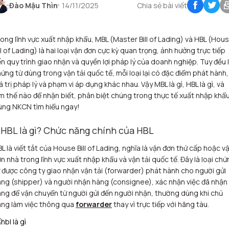
Đào Mậu Thìn
14/11/2025
Chia sẻ bài viết
ong lĩnh vực xuất nhập khẩu, MBL (Master Bill of Lading) và HBL (Hou
ll of Lading) là hai loại vận đơn cực kỳ quan trọng, ảnh hưởng trực tiếp
n quy trình giao nhận và quyền lợi pháp lý của doanh nghiệp. Tuy đều 
ứng từ dùng trong vận tải quốc tế, mỗi loại lại có đặc điểm phát hành,
á trị pháp lý và phạm vi áp dụng khác nhau. Vậy MBL là gì, HBL là gì, và
m thế nào để nhận biết, phân biệt chúng trong thực tế xuất nhập khẩ
ùng NKCN tìm hiểu ngay!
. HBL là gì? Chức năng chính của HBL
L là viết tắt của House Bill of Lading, nghĩa là vận đơn thứ cấp hoặc v
n nhà trong lĩnh vực xuất nhập khẩu và vận tải quốc tế. Đây là loại ch
 được công ty giao nhận vận tải (forwarder) phát hành cho người gửi
ng (shipper) và người nhận hàng (consignee), xác nhận việc đã nhận
ng để vận chuyển từ người gửi đến người nhận, thường dùng khi chủ
àng làm việc thông qua
forwarder
thay vì trực tiếp với hãng tàu.​