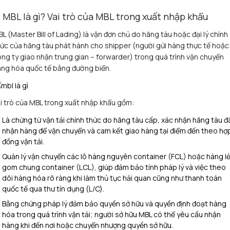
. MBL là gì? Vai trò của MBL trong xuất nhập khẩu
L (Master Bill of Lading) là vận đơn chủ do hãng tàu hoặc đại lý chính
ức của hãng tàu phát hành cho shipper (người gửi hàng thực tế hoặc
ng ty giao nhận trung gian – forwarder) trong quá trình vận chuyển
ng hóa quốc tế bằng đường biển.​
i trò của MBL trong xuất nhập khẩu gồm:
Là chứng từ vận tải chính thức do hãng tàu cấp, xác nhận hãng tàu đ
nhận hàng để vận chuyển và cam kết giao hàng tại điểm đến theo hợ
đồng vận tải.​
Quản lý vận chuyển các lô hàng nguyên container (FCL) hoặc hàng l
gom chung container (LCL), giúp đảm bảo tính pháp lý và việc theo
dõi hàng hóa rõ ràng khi làm thủ tục hải quan cũng như thanh toán
quốc tế qua thư tín dụng (L/C).​
Bằng chứng pháp lý đảm bảo quyền sở hữu và quyền định đoạt hàng
hóa trong quá trình vận tải; người sở hữu MBL có thể yêu cầu nhận
hàng khi đến nơi hoặc chuyển nhượng quyền sở hữu.​