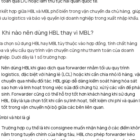
toán qua L/C hoặc làm thủ tục hải quan quốc tế.​
 kết hợp giữa HBL và MBL phổ biến trong vận chuyển đa chủ hàng, giú
i ưu logistics và bảo vệ quyền lợi doanh nghiệp trong xuất nhập khẩu.
. Khi nào nên dùng HBL thay vì MBL?
a chọn sử dụng HBL hay MBL tùy thuộc vào hợp đồng, tính chất hàng
a và yêu cầu quy trình vận chuyển cũng như thanh toán của doanh
hiệp. Dưới đây là 1 số trường hợp:
Nên dùng HBL khi giao dịch qua forwarder nhằm tối ưu quy trình
logistics, đặc biệt với hàng lẻ (LCL) hoặc khi cần chia nhỏ lô hàng, vậ
chuyển qua nhiều đối tác. HBL giúp dễ dàng kiểm soát hàng hóa sát
sao hơn và linh hoạt trong việc sửa đổi chứng từ, xử lý các vấn đề phá
sinh. Forwarder cũng có thể hỗ trợ tốt hơn khách hàng khi sử dụng
HBL. Đây là lựa chọn tốt khi cần sự linh hoạt, tiết kiệm chi phí và quản l
tốt trong vận chuyển nội bộ giữa các bên liên quan.
Trường hợp cụ thể là khi consignee muốn nhận hàng ở các điểm khô
nằm trong tuyến chính của hãng tàu, HBL cho phép forwarder kéo