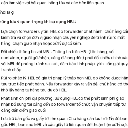
cần làm việc với hải quan, hãng tàu và các bên liên quan.
hững lưu ý quan trọng khi sử dụng HBL:
Lựa chọn forwarder uy tín: HBL do forwarder phát hành, chủ hàng cầ
kiểm tra và chọn đơn vị giao nhận chuyên nghiệp để tránh rủi ro mất
hàng, chậm giao nhận hoặc xử lý sự cố kém.​
Đối chiếu thông tin với MBL: Thông tin trên HBL (tên hàng, số
container, người gửi/nhận, cảng đi/cảng đến) phải đối chiếu chính xá
với MBL để phòng tránh sai sót, đảm bảo tính pháp lý khi cần giải quy
tranh chấp.​
Rủi ro pháp lý: HBL có giá trị pháp lý thấp hơn MBL do không được hã
tàu trực tiếp phát hành. Nếu forwarder xảy ra vấn đề, chủ hàng có th
khó lấy hàng từ hãng tàu dù có HBL.​
Phát sinh chi phí địa phương: Sử dụng HBL có thể phát sinh phí giao
nhận bổ sung tại cảng đến do forwarder tổ chức vận chuyển tiếp từ
cảng đến điểm giao cuối.​
Lưu trữ bản gốc và giấy tờ liên quan: Chủ hàng cần lưu trữ đầy đủ bản
gốc HBL, bản sao MBL và các giấy tờ liên quan để thuận tiện xử lý sự c