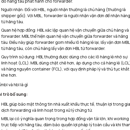
do hãng tàu phát hành cho forwarder.​
Người nhận: Đối với HBL, người nhận thường là chủ hàng (thường là
shipper gốc). Với MBL, forwarder là người nhận vận đơn để nhận hàn
từ hãng tàu.​
Quan hệ hợp đồng: HBL xác lập quan hệ vận chuyển giữa chủ hàng và
forwarder. MBL thể hiện quan hệ vận chuyển giữa forwarder và hãng
tàu. Điều này giúp forwarder gom nhiều lô hàng lẻ lại, lấy vận đơn MBL
từ hãng tàu, còn chủ hàng lấy vận đơn HBL từ forwarder.​​
Quy trình sử dụng: HBL thường được dùng cho các lô hàng lẻ nhờ sự
linh hoạt (LCL). MBL dùng chặt chẽ hơn, áp dụng cho cả hàng lẻ (LCL
và hàng nguyên container (FCL), với quy định pháp lý và thủ tục khắt
khe hơn.​​
i trò bổ sung:
HBL giúp bảo mật thông tin nhà xuất khẩu thực tế, thuận lợi trong gi
dịch forwarding và linh hoạt trong xử lý chứng từ.​
MBL lại có ý nghĩa quan trọng trong hợp đồng vận tải lớn, khi working
trực tiếp với hãng tàu, đảm bảo quyền lợi pháp lý toàn cầu và khi tha