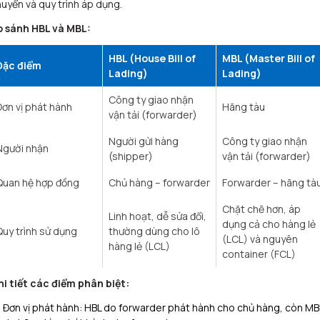
uyển và quy trình áp dụng.​
o sánh HBL và MBL:
HBL (House Bill of
MBL (Master Bill of
Đặc điểm
Lading)
Lading)
Công ty giao nhận
Đơn vị phát hành
Hãng tàu
vận tải (forwarder)
Người gửi hàng
Công ty giao nhận
Người nhận
(shipper)
vận tải (forwarder)
Quan hệ hợp đồng
Chủ hàng – forwarder
Forwarder – hãng tà
Chặt chẽ hơn, áp
Linh hoạt, dễ sửa đổi,
dụng cả cho hàng lẻ
Quy trình sử dụng
thường dùng cho lô
(LCL) và nguyên
hàng lẻ (LCL)
container (FCL)
i tiết các điểm phân biệt:
Đơn vị phát hành: HBL do forwarder phát hành cho chủ hàng, còn MB