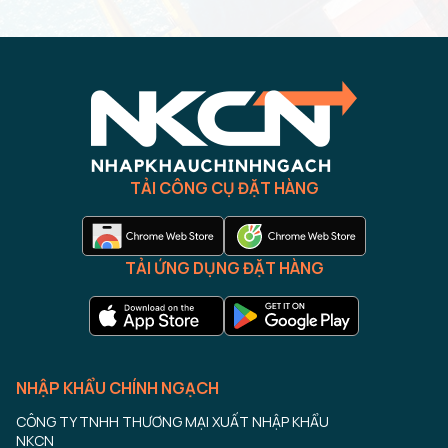
TẢI CÔNG CỤ ĐẶT HÀNG
TẢI ỨNG DỤNG ĐẶT HÀNG
NHẬP KHẨU CHÍNH NGẠCH
CÔNG TY TNHH THƯƠNG MẠI XUẤT NHẬP KHẨU
NKCN