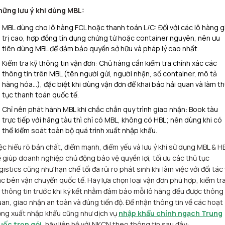
hững lưu ý khi dùng MBL:
MBL dùng cho lô hàng FCL hoặc thanh toán L/C: Đối với các lô hàng g
trị cao, hợp đồng tín dụng chứng từ hoặc container nguyên, nên ưu
tiên dùng MBL để đảm bảo quyền sở hữu và pháp lý cao nhất.​
Kiểm tra kỹ thông tin vận đơn: Chủ hàng cần kiểm tra chính xác các
thông tin trên MBL (tên người gửi, người nhận, số container, mô tả
hàng hóa…), đặc biệt khi dùng vận đơn để khai báo hải quan và làm t
tục thanh toán quốc tế.​
Chỉ nên phát hành MBL khi chắc chắn quy trình giao nhận: Book tàu
trực tiếp với hãng tàu thì chỉ có MBL, không có HBL; nên dùng khi có
thể kiểm soát toàn bộ quá trình xuất nhập khẩu.
ệc hiểu rõ bản chất, điểm mạnh, điểm yếu và lưu ý khi sử dụng MBL & H
 giúp doanh nghiệp chủ động bảo vệ quyền lợi, tối ưu các thủ tục
gistics cũng như hạn chế tối đa rủi ro phát sinh khi làm việc với đối tác
c bên vận chuyển quốc tế. Hãy lựa chọn loại vận đơn phù hợp, kiểm tr
 thông tin trước khi ký kết nhằm đảm bảo mỗi lô hàng đều được thông
an, giao nhận an toàn và đúng tiến độ. Để nhận thông tin về các hoạt
ng xuất nhập khẩu cũng như dịch vụ
nhập khẩu chính ngạch Trung
uốc trọn gói
, hãy liên hệ với NKCN theo thông tin sau đây: