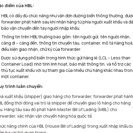
ặc điểm của HBL:
HBL có đầy đủ chức năng như vận đơn đường biển thông thường, đượ
forwarder phát hành sau khi nhận hàng từ phía người xuất khẩu và đ
bảo vận chuyển đến tay người nhập khẩu.​
Thông tin trên HBL thường bao gồm: tên người gửi, tên người nhận,
cảng đi – cảng đến, thông tin chuyến tàu, container, mô tả hàng hoá
điều kiện giao nhận, chữ ký của forwarder.​
Được sử dụng phổ biến trong hình thức gửi hàng lẻ (LCL – Less than
Container Load) nhờ tính linh hoạt, bảo mật thông tin, và hỗ trợ các
thủ tục xuất khẩu với sự tham gia của nhiều chủ hàng khác nhau tro
một container.
uy trình luân chuyển:
à xuất khẩu (shipper) giao hàng cho forwarder, forwarder phát hàn
L đồng thời đóng vai trò là shipper để chuyển giao lô hàng cho hãng
u. Hãng tàu sau đó phát hành Master Bill of Lading (MBL) cho
rwarder, xác nhận vận chuyển hàng hóa quốc tế.
ức năng chính của HBL (House Bill of Lading) trong xuất nhập khẩu 
m ba vai trò quan trọng: