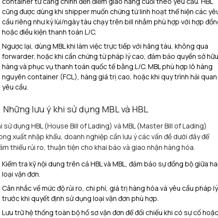
container từ cảng chính đến điểm giao hàng cuối theo yêu cầu. HBL
cũng được dùng khi shipper muốn chứng từ linh hoạt thể hiện các yê
cầu riêng như ký lùi/ngày tàu chạy trên bill nhằm phù hợp với hợp đồ
hoặc điều kiện thanh toán L/C.
Ngược lại, dùng MBL khi làm việc trực tiếp với hãng tàu, không qua
forwarder, hoặc khi cần chứng từ pháp lý cao, đảm bảo quyền sở hữ
hàng và phục vụ thanh toán quốc tế bằng L/C. MBL phù hợp lô hàng
nguyên container (FCL), hàng giá trị cao, hoặc khi quy trình hải quan
yêu cầu.
. Những lưu ý khi sử dụng MBL và HBL
i sử dụng HBL (House Bill of Lading) và MBL (Master Bill of Lading)
ong xuất nhập khẩu, doanh nghiệp cần lưu ý các vấn đề dưới đây để
ảm thiểu rủi ro, thuận tiện cho khai báo và giao nhận hàng hóa.​
Kiểm tra kỹ nội dung trên cả HBL và MBL, đảm bảo sự đồng bộ giữa ha
loại vận đơn.
Cân nhắc về mức độ rủi ro, chi phí, giá trị hàng hóa và yêu cầu pháp lý
trước khi quyết định sử dụng loại vận đơn phù hợp.
Lưu trữ hệ thống toàn bộ hồ sơ vận đơn để đối chiếu khi có sự cố hoặ