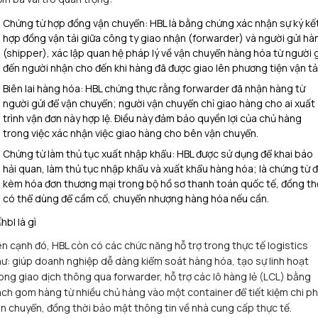
Chứng từ hợp đồng vận chuyển: HBL là bằng chứng xác nhận sự ký kế
hợp đồng vận tải giữa công ty giao nhận (forwarder) và người gửi hà
(shipper), xác lập quan hệ pháp lý về vận chuyển hàng hóa từ người 
đến người nhận cho đến khi hàng đã được giao lên phương tiện vận tải.
Biên lai hàng hóa: HBL chứng thực rằng forwarder đã nhận hàng từ
người gửi để vận chuyển; người vận chuyển chỉ giao hàng cho ai xuất
trình vận đơn này hợp lệ. Điều này đảm bảo quyền lợi của chủ hàng
trong việc xác nhận việc giao hàng cho bên vận chuyển.​
Chứng từ làm thủ tục xuất nhập khẩu: HBL được sử dụng để khai báo
hải quan, làm thủ tục nhập khẩu và xuất khẩu hàng hóa; là chứng từ đ
kèm hóa đơn thương mại trong bộ hồ sơ thanh toán quốc tế, đồng th
có thể dùng để cầm cố, chuyển nhượng hàng hóa nếu cần.​
n cạnh đó, HBL còn có các chức năng hỗ trợ trong thực tế logistics
ư: giúp doanh nghiệp dễ dàng kiểm soát hàng hóa, tạo sự linh hoạt
ong giao dịch thông qua forwarder, hỗ trợ các lô hàng lẻ (LCL) bằng
ch gom hàng từ nhiều chủ hàng vào một container để tiết kiệm chi ph
n chuyển, đồng thời bảo mật thông tin về nhà cung cấp thực tế.