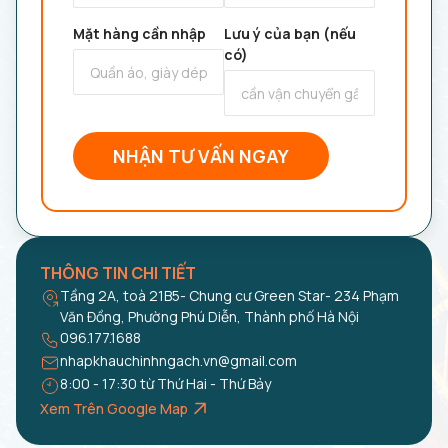
Mặt hàng cần nhập
Lưu ý của bạn (nếu
có)
NHẬN TƯ VẤN NGAY
THÔNG TIN CHI TIẾT
Tầng 2A, toà 21B5- Chung cư Green Star- 234 Phạm
Văn Đồng, Phường Phú Diễn, Thành phố Hà Nội
096.177.1688
nhapkhauchinhngach.vn@gmail.com
8:00 - 17:30 từ Thứ Hai - Thứ Bảy
Xem Trên Google Map