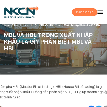
Đăng nhập
Trang Chủ
Tin Tức
MBL Và HBL Trong Xuất Nhập Khẩu Là Gì? Phân Biệt MBL Và HBL
MBL VÀ HBL TRONG XUẤT NHẬP
KHẨU LÀ GÌ? PHÂN BIỆT MBL VÀ
HBL
ám phá MBL (Master Bill of Lading), HBL (House Bill of Lading) là gì
ong xuất nhập khẩu. Hướng dẫn phân biệt MBL, HBL giúp doanh nghiệ
K tránh rủi ro.