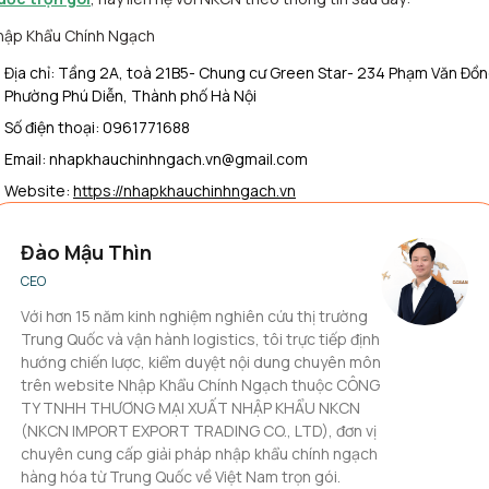
hập Khẩu Chính Ngạch
Địa chỉ: Tầng 2A, toà 21B5- Chung cư Green Star- 234 Phạm Văn Đồn
Phường Phú Diễn, Thành phố Hà Nội
Số điện thoại: 0961771688
Email: nhapkhauchinhngach.vn@gmail.com
Website:
https://nhapkhauchinhngach.vn
Đào Mậu Thìn
CEO
Với hơn 15 năm kinh nghiệm nghiên cứu thị trường
Trung Quốc và vận hành logistics, tôi trực tiếp định
hướng chiến lược, kiểm duyệt nội dung chuyên môn
trên website Nhập Khẩu Chính Ngạch thuộc CÔNG
TY TNHH THƯƠNG MẠI XUẤT NHẬP KHẨU NKCN
(NKCN IMPORT EXPORT TRADING CO., LTD), đơn vị
chuyên cung cấp giải pháp nhập khẩu chính ngạch
hàng hóa từ Trung Quốc về Việt Nam trọn gói.