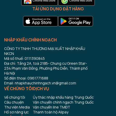
TẢI ỨNG DỤNG ĐẶT HÀNG
NHẬP KHẨU CHÍNH NGẠCH
CÔNG TY TNHH THƯƠNG MẠI XUẤT NHẬP KHẨU
NKCN
Mã số thuế: 0111390845
Địa chỉ: Tầng 2A, toà 21B5- Chung cư Green Star-
234 Phạm Văn Đồng, Phường Phú Diễn, Thành phố
Hà Nội
Số điện thoại: 0961771688
Email: nhapkhauchinhngach.vn@gmail.com
VỀ CHÚNG TÔI
DỊCH VỤ
Về chúng tôi
Ủy thác nhập khẩu hàng Trung Quốc
Câu chuyện
Vận chuyển chính ngạch Trung Quốc
Thư viện Media
Vận chuyển line TMĐT
Hồ sơ năng lực
Thanh toán hộ Alipay