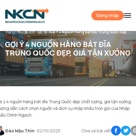
Đăng nhập
Trang Chủ
Tin Tức
Gợi Ý 4 Nguồn Hàng Bát Đĩa Trung Quốc Đẹp, Giá Tận Xưởng
GỢI Ý 4 NGUỒN HÀNG BÁT ĐĨA
TRUNG QUỐC ĐẸP, GIÁ TẬN XƯỞNG
i ý 4 nguồn hàng bát đĩa Trung Quốc đẹp chất lượng, giá tận xưởng.
ớng dẫn cách chọn nguồn và dịch vụ nhập khẩu trọn gói của Nhập
hẩu Chính Ngạch.
Đào Mậu Thìn
02/10/2025
Chia sẻ bài viết