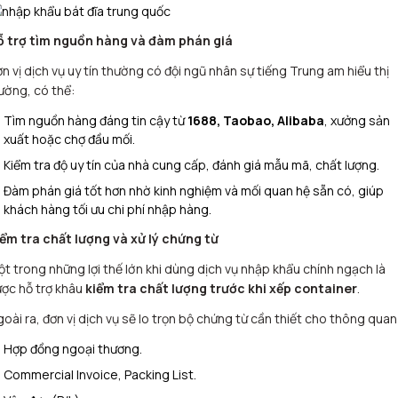
ỗ trợ tìm nguồn hàng và đàm phán giá
n vị dịch vụ uy tín thường có đội ngũ nhân sự tiếng Trung am hiểu thị
ường, có thể:
Tìm nguồn hàng đáng tin cậy từ
1688, Taobao, Alibaba
, xưởng sản
xuất hoặc chợ đầu mối.
Kiểm tra độ uy tín của nhà cung cấp, đánh giá mẫu mã, chất lượng.
Đàm phán giá tốt hơn nhờ kinh nghiệm và mối quan hệ sẵn có, giúp
khách hàng tối ưu chi phí nhập hàng.
iểm tra chất lượng và xử lý chứng từ
t trong những lợi thế lớn khi dùng dịch vụ nhập khẩu chính ngạch là
ợc hỗ trợ khâu
kiểm tra chất lượng trước khi xếp container
.
oài ra, đơn vị dịch vụ sẽ lo trọn bộ chứng từ cần thiết cho thông quan
Hợp đồng ngoại thương.
Commercial Invoice, Packing List.