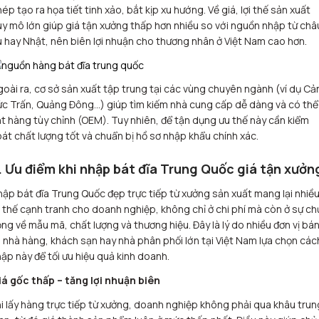
ép tạo ra họa tiết tinh xảo, bắt kịp xu hướng. Về giá, lợi thế sản xuất
y mô lớn giúp giá tận xưởng thấp hơn nhiều so với nguồn nhập từ châ
 hay Nhật, nên biên lợi nhuận cho thương nhân ở Việt Nam cao hơn.
oài ra, cơ sở sản xuất tập trung tại các vùng chuyên ngành (ví dụ Cả
c Trấn, Quảng Đông…) giúp tìm kiếm nhà cung cấp dễ dàng và có thể
t hàng tùy chỉnh (OEM). Tuy nhiên, để tận dụng ưu thế này cần kiểm
át chất lượng tốt và chuẩn bị hồ sơ nhập khẩu chính xác.
. Ưu điểm khi nhập bát đĩa Trung Quốc giá tận xưởn
ập bát đĩa Trung Quốc đẹp trực tiếp từ xưởng sản xuất mang lại nhiề
i thế cạnh tranh cho doanh nghiệp, không chỉ ở chi phí mà còn ở sự ch
ng về mẫu mã, chất lượng và thương hiệu. Đây là lý do nhiều đơn vị bá
, nhà hàng, khách sạn hay nhà phân phối lớn tại Việt Nam lựa chọn các
ập này để tối ưu hiệu quả kinh doanh.
iá gốc thấp – tăng lợi nhuận biên
i lấy hàng trực tiếp từ xưởng, doanh nghiệp không phải qua khâu trun