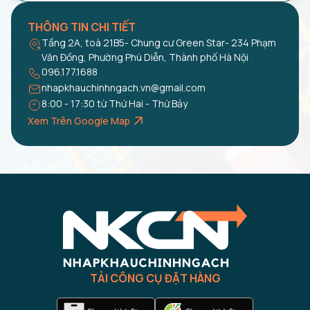
THÔNG TIN CHI TIẾT
Tầng 2A, toà 21B5- Chung cư Green Star- 234 Phạm
Văn Đồng, Phường Phú Diễn, Thành phố Hà Nội
096.177.1688
nhapkhauchinhngach.vn@gmail.com
8:00 - 17:30 từ Thứ Hai - Thứ Bảy
Xem Trên Google Map
TẢI CÔNG CỤ ĐẶT HÀNG