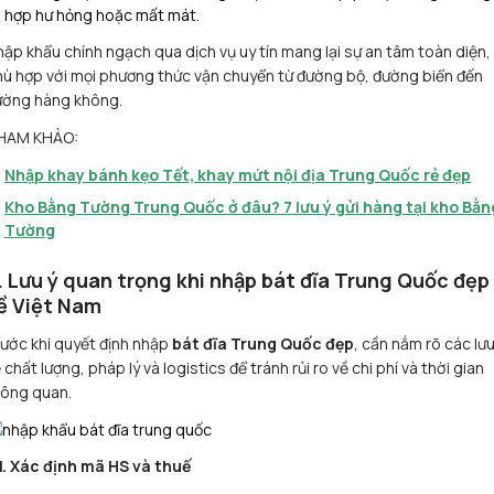
hợp hư hỏng hoặc mất mát.
ập khẩu chính ngạch qua dịch vụ uy tín mang lại sự an tâm toàn diện,
ù hợp với mọi phương thức vận chuyển từ đường bộ, đường biển đến
ường hàng không.
HAM KHẢO:
Nhập khay bánh kẹo Tết, khay mứt nội địa Trung Quốc rẻ đẹp
Kho Bằng Tường Trung Quốc ở đâu? 7 lưu ý gửi hàng tại kho Bằn
Tường
. Lưu ý quan trọng khi nhập bát đĩa Trung Quốc đẹp
ề Việt Nam
ước khi quyết định nhập
bát đĩa Trung Quốc đẹp
, cần nắm rõ các lưu
 chất lượng, pháp lý và logistics để tránh rủi ro về chi phí và thời gian
hông quan.
1. Xác định mã HS và thuế