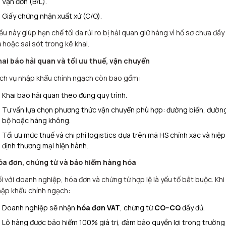
Vận đơn (B/L).
Giấy chứng nhận xuất xứ (C/O).
ều này giúp hạn chế tối đa rủi ro bị hải quan giữ hàng vì hồ sơ chưa đầy
 hoặc sai sót trong kê khai.
hai báo hải quan và tối ưu thuế, vận chuyển
ch vụ nhập khẩu chính ngạch còn bao gồm:
Khai báo hải quan theo đúng quy trình.
Tư vấn lựa chọn phương thức vận chuyển phù hợp: đường biển, đườn
bộ hoặc hàng không.
Tối ưu mức thuế và chi phí logistics dựa trên mã HS chính xác và hiệp
định thương mại hiện hành.
óa đơn, chứng từ và bảo hiểm hàng hóa
i với doanh nghiệp, hóa đơn và chứng từ hợp lệ là yếu tố bắt buộc. Khi
ập khẩu chính ngạch:
Doanh nghiệp sẽ nhận
hóa đơn VAT
, chứng từ
CO–CQ
đầy đủ.
Lô hàng được bảo hiểm 100% giá trị, đảm bảo quyền lợi trong trường