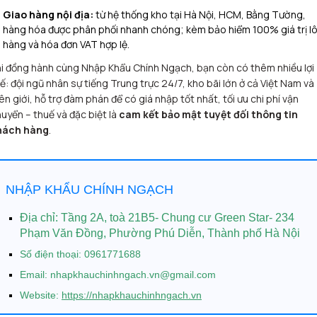
Giao hàng nội địa:
từ hệ thống kho tại Hà Nội, HCM, Bằng Tường,
hàng hóa được phân phối nhanh chóng; kèm bảo hiểm 100% giá trị l
hàng và hóa đơn VAT hợp lệ.
i đồng hành cùng Nhập Khẩu Chính Ngạch, bạn còn có thêm nhiều lợi
ế: đội ngũ nhân sự tiếng Trung trực 24/7, kho bãi lớn ở cả Việt Nam và
ên giới, hỗ trợ đàm phán để có giá nhập tốt nhất, tối ưu chi phí vận
uyển – thuế và đặc biệt là
cam kết bảo mật tuyệt đối thông tin
hách hàng
.
NHẬP KHẨU CHÍNH NGẠCH
Địa chỉ:
Tầng 2A, toà 21B5- Chung cư Green Star- 234
Phạm Văn Đồng, Phường Phú Diễn, Thành phố Hà Nội
Số điện thoại: 0961771688
Email: nhapkhauchinhngach.vn@gmail.com
Website:
https://nhapkhauchinhngach.vn