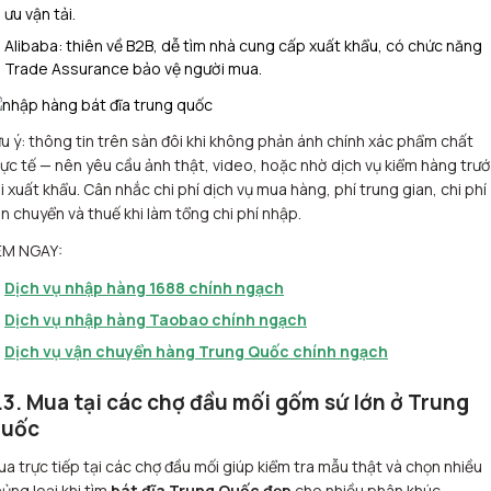
ưu vận tải.
Alibaba: thiên về B2B, dễ tìm nhà cung cấp xuất khẩu, có chức năng
Trade Assurance bảo vệ người mua.
u ý: thông tin trên sàn đôi khi không phản ánh chính xác phẩm chất
ực tế — nên yêu cầu ảnh thật, video, hoặc nhờ dịch vụ kiểm hàng trư
i xuất khẩu. Cân nhắc chi phí dịch vụ mua hàng, phí trung gian, chi phí
n chuyển và thuế khi làm tổng chi phí nhập.
EM NGAY:
Dịch vụ nhập hàng 1688 chính ngạch
Dịch vụ nhập hàng Taobao chính ngạch
Dịch vụ vận chuyển hàng Trung Quốc chính ngạch
.3. Mua tại các chợ đầu mối gốm sứ lớn ở Trung
uốc
a trực tiếp tại các chợ đầu mối giúp kiểm tra mẫu thật và chọn nhiều
ủng loại khi tìm
bát đĩa Trung Quốc đẹp
cho nhiều phân khúc.