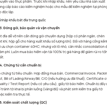
uyển vào thực phẩm. Trước khi nhập khẩu, nên yêu cầu nhà sản xuất
ung cấp báo cáo kiểm nghiệm hoặc cho mẫu để kiểm nghiệm tại phòn
b độc lập.
.3. Đóng gói, bảo quản và vận chuyển
t đĩa dễ vỡ nên cần đóng gói chuyên dụng (hộp có phân ngăn, chèn
t khí, hộp gỗ cho hàng xuất khẩu số lượng lớn). Đối với hàng cồng kền
i ưu chọn container 40HC; nhưng với lô nhỏ, cân nhắc consolidation 
ảm phí. Luôn mua bảo hiểm vận tải 100% trị giá hàng để giảm rủi ro tổ
ất.
.4. Chứng từ cần chuẩn bị
 chứng từ tiêu chuẩn: Hợp đồng mua bán, Commercial Invoice, Packi
st, Bill of Lading/Airway Bill, C/O (nếu hưởng ưu đãi thuế), Certificate o
ality / Test Report (nếu có yêu cầu), giấy tờ bảo hiểm. Chuẩn bị đầy 
 tránh tờ khai bị phân luồng (vàng/đỏ) và phát sinh kiểm tra giấy tờ
ặc kiểm tra thực tế.
.5. Kiểm soát chất lượng (QC)