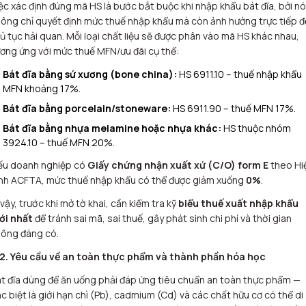
ệc xác định đúng mã HS là bước bắt buộc khi nhập khẩu bát đĩa, bởi nó
ông chỉ quyết định mức thuế nhập khẩu mà còn ảnh hưởng trực tiếp 
ủ tục hải quan. Mỗi loại chất liệu sẽ được phân vào mã HS khác nhau,
ơng ứng với mức thuế MFN/ưu đãi cụ thể:
Bát đĩa bằng sứ xương (bone china):
HS 6911.10 – thuế nhập khẩu
MFN khoảng 17%.
Bát đĩa bằng porcelain/stoneware:
HS 6911.90 – thuế MFN 17%.
Bát đĩa bằng nhựa melamine hoặc nhựa khác:
HS thuộc nhóm
3924.10 – thuế MFN 20%.
ếu doanh nghiệp có
Giấy chứng nhận xuất xứ (C/O) form E
theo Hi
ịnh ACFTA, mức thuế nhập khẩu có thể được giảm xuống
0%
.
 vậy, trước khi mở tờ khai, cần kiểm tra kỹ
biểu thuế xuất nhập khẩu
ới nhất
để tránh sai mã, sai thuế, gây phát sinh chi phí và thời gian
hông đáng có.
.2. Yêu cầu về an toàn thực phẩm và thành phần hóa học
t đĩa dùng để ăn uống phải đáp ứng tiêu chuẩn an toàn thực phẩm —
c biệt là giới hạn chì (Pb), cadmium (Cd) và các chất hữu cơ có thể di