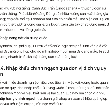
c khu vực nổi tiếng: Cảnh Đức Trấn (Jingdezhen) — thủ phủ gốm sứ
uyền thống, Phúc Kiến/Quảng Đông có nhiều xưởng sản xuất hàng gia
ng; chợ đầu mối tại Foshan/Phật Sơn có nhiều mẫu mã hiện đại. Tại ch
n có thể thương lượng giá lẻ/giá buôn, xem tận tay chất lượng men, 
n, màu men, và đóng gói mẫu.
y nhiên, chi phí đi lại, lưu trú và tổ chức logistics phải tính vào giá vốn.
ợ đầu mối phù hợp cho doanh nghiệp muốn mua đa dạng mẫu, test th
ường nhanh trước khi đặt hàng sản xuất hàng loạt.
.4. Nhập khẩu chính ngạch qua đơn vị dịch vụ uy
ín
i với nhiều doanh nghiệp, việc trực tiếp làm việc với xưởng hoặc quản 
àn bộ quy trình nhập khẩu từ Trung Quốc là khá phức tạp, đòi hỏi nhâ
 chuyên môn và hiểu biết sâu về hải quan. Lúc này, lựa chọn
dịch vụ
hập hàng chính ngạch
trở thành giải pháp an toàn và hiệu quả, giúp
n vừa tiết kiệm chi phí, vừa hạn chế rủi ro.