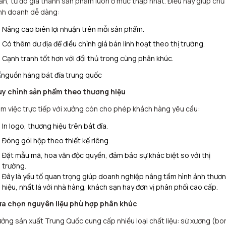
an, từ đó giá thành sản phẩm luôn ở mức thấp nhất. Điều này giúp chủ
nh doanh dễ dàng:
Nâng cao biên lợi nhuận trên mỗi sản phẩm.
Có thêm dư địa để điều chỉnh giá bán linh hoạt theo thị trường.
Cạnh tranh tốt hơn với đối thủ trong cùng phân khúc.
ùy chỉnh sản phẩm theo thương hiệu
m việc trực tiếp với xưởng còn cho phép khách hàng yêu cầu:
In logo, thương hiệu trên bát đĩa.
Đóng gói hộp theo thiết kế riêng.
Đặt mẫu mã, hoa văn độc quyền, đảm bảo sự khác biệt so với thị
trường.
Đây là yếu tố quan trọng giúp doanh nghiệp nâng tầm hình ảnh thươ
hiệu, nhất là với nhà hàng, khách sạn hay đơn vị phân phối cao cấp.
ựa chọn nguyên liệu phù hợp phân khúc
ởng sản xuất Trung Quốc cung cấp nhiều loại chất liệu: sứ xương (bo