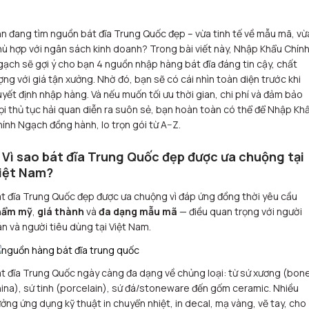
n đang tìm nguồn bát đĩa Trung Quốc đẹp – vừa tinh tế về mẫu mã, vừ
ù hợp với ngân sách kinh doanh? Trong bài viết này, Nhập Khẩu Chín
ạch sẽ gợi ý cho bạn 4 nguồn nhập hàng bát đĩa đáng tin cậy, chất
ợng với giá tận xưởng. Nhờ đó, bạn sẽ có cái nhìn toàn diện trước khi
yết định nhập hàng. Và nếu muốn tối ưu thời gian, chi phí và đảm bảo
i thủ tục hải quan diễn ra suôn sẻ, bạn hoàn toàn có thể để Nhập Kh
ính Ngạch đồng hành, lo trọn gói từ A–Z.
. Vì sao bát đĩa Trung Quốc đẹp được ưa chuộng tại
iệt Nam?
t đĩa Trung Quốc đẹp được ưa chuộng vì đáp ứng đồng thời yêu cầu
hẩm mỹ
,
giá thành
và
đa dạng mẫu mã
— điều quan trọng với người
n và người tiêu dùng tại Việt Nam.
t đĩa Trung Quốc ngày càng đa dạng về chủng loại: từ sứ xương (bon
ina), sứ tinh (porcelain), sứ đá/stoneware đến gốm ceramic. Nhiều
ởng ứng dụng kỹ thuật in chuyển nhiệt, in decal, mạ vàng, vẽ tay, cho