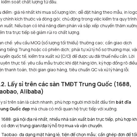
 kiểm soát chất lượng từ đầu.
 điểm: giá rẻ nhất khi mua số lượng lớn; dễ đặt hàng theo mẫu, in logo
y chỉnh kích thước và đóng gói; chủ động trong việc kiểm tra quy trình
n xuất. Nếu bạn có khả năng đàm phán và sắp xếp chuyến thăm xưởn
ểm tra trực tiếp sẽ giảm rủi ro chất lượng.
n chế: yêu cầu MOQ (số lượng tối thiểu) thường cao; cần giao dịch
ng tiếng Trung hoặc có phiên dịch; phải tự xử lý hồ sơ thương mại, vậ
uyển quốc tế, kiểm tra xuất xứ (C/O) để được ưu đãi thuế nếu cần. Lời
uyên thực tế: yêu cầu mẫu trước khi đặt hàng lớn, ký hợp đồng rõ điều
ện thanh toán, thời gian giao hàng, tiêu chuẩn QC và xử lý hàng lỗi.
.2. Lấy sỉ trên các sàn TMĐT Trung Quốc (1688,
aobao, Alibaba)
y sỉ trên sàn là cách nhanh, phù hợp người mới bắt đầu tìm
bát đĩa
rung Quốc đẹp
mà chưa có mối quan hệ trực tiếp với xưởng.
1688: giá nội địa rẻ nhất, nhiều nhà sản xuất bán trực tiếp, phù hợp kh
có đơn vị trung gian/đại lý hỗ trợ mua và vận chuyển.
Taobao: đa dạng mặt hàng lẻ, tiện để chọn mẫu; cần ghép đơn để tối