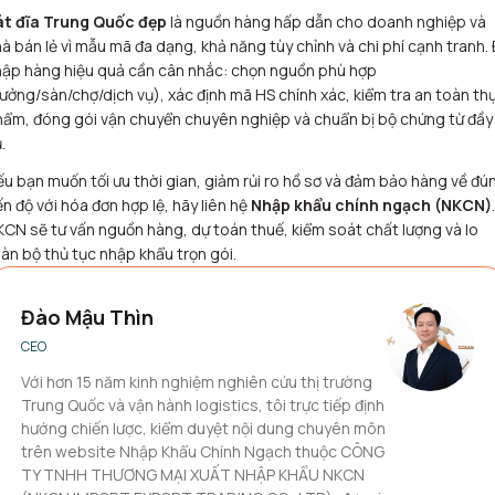
át đĩa Trung Quốc đẹp
là nguồn hàng hấp dẫn cho doanh nghiệp và
à bán lẻ vì mẫu mã đa dạng, khả năng tùy chỉnh và chi phí cạnh tranh.
ập hàng hiệu quả cần cân nhắc: chọn nguồn phù hợp
ưởng/sàn/chợ/dịch vụ), xác định mã HS chính xác, kiểm tra an toàn th
ẩm, đóng gói vận chuyển chuyên nghiệp và chuẩn bị bộ chứng từ đầy
.
u bạn muốn tối ưu thời gian, giảm rủi ro hồ sơ và đảm bảo hàng về đú
ến độ với hóa đơn hợp lệ, hãy liên hệ
Nhập khẩu chính ngạch (NKCN)
.
CN sẽ tư vấn nguồn hàng, dự toán thuế, kiểm soát chất lượng và lo
àn bộ thủ tục nhập khẩu trọn gói.
Đào Mậu Thìn
CEO
Với hơn 15 năm kinh nghiệm nghiên cứu thị trường
Trung Quốc và vận hành logistics, tôi trực tiếp định
hướng chiến lược, kiểm duyệt nội dung chuyên môn
trên website Nhập Khẩu Chính Ngạch thuộc CÔNG
TY TNHH THƯƠNG MẠI XUẤT NHẬP KHẨU NKCN