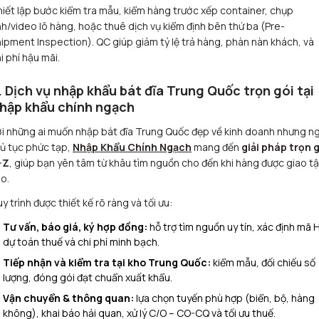
iết lập bước kiểm tra mẫu, kiểm hàng trước xếp container, chụp
h/video lô hàng, hoặc thuê dịch vụ kiểm định bên thứ ba (Pre-
ipment Inspection). QC giúp giảm tỷ lệ trả hàng, phàn nàn khách, và
i phí hậu mãi.
. Dịch vụ nhập khẩu bát đĩa Trung Quốc trọn gói tại
hập khẩu chính ngạch
i những ai muốn nhập bát đĩa Trung Quốc đẹp về kinh doanh nhưng ng
ủ tục phức tạp,
Nhập Khẩu Chính Ngạch
mang đến
giải pháp trọn 
–Z
, giúp bạn yên tâm từ khâu tìm nguồn cho đến khi hàng được giao t
o.
y trình được thiết kế rõ ràng và tối ưu:
Tư vấn, báo giá, ký hợp đồng:
hỗ trợ tìm nguồn uy tín, xác định mã 
dự toán thuế và chi phí minh bạch.
Tiếp nhận và kiểm tra tại kho Trung Quốc:
kiểm mẫu, đối chiếu số
lượng, đóng gói đạt chuẩn xuất khẩu.
Vận chuyển & thông quan:
lựa chọn tuyến phù hợp (biển, bộ, hàng
không), khai báo hải quan, xử lý C/O – CO-CQ và tối ưu thuế.