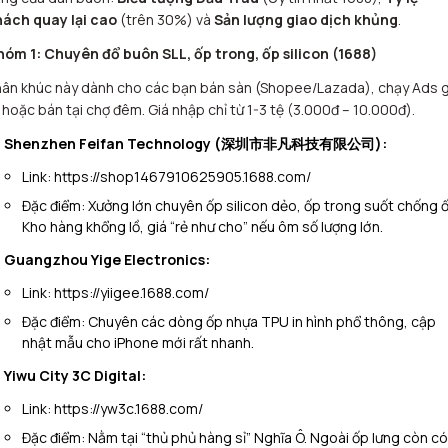
hách quay lại cao
(trên 30%) và
Sản lượng giao dịch khủng
.
hóm 1: Chuyên đổ buôn SLL, ốp trong, ốp silicon (1688)
ân khúc này dành cho các bạn bán sàn (Shopee/Lazada), chạy Ads g
 hoặc bán tại chợ đêm. Giá nhập chỉ từ 1-3 tệ (3.000đ – 10.000đ).
Shenzhen Feifan Technology (深圳市非凡科技有限公司):
Link:
https://shop1467910625905.1688.com/
Đặc điểm:
Xưởng lớn chuyên ốp silicon dẻo, ốp trong suốt chống ố
Kho hàng khổng lồ, giá “rẻ như cho” nếu ôm số lượng lớn.
Guangzhou Yige Electronics:
Link:
https://yiigee.1688.com/
Đặc điểm:
Chuyên các dòng ốp nhựa TPU in hình phổ thông, cập
nhật mẫu cho iPhone mới rất nhanh.
Yiwu City 3C Digital:
Link:
https://yw3c.1688.com/
Đặc điểm:
Nằm tại “thủ phủ hàng sỉ” Nghĩa Ô. Ngoài ốp lưng còn có