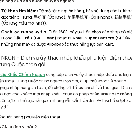
ẹo nhỏ của dân buôn chuyên nghiệp:
Từ khóa tìm kiếm:
Để mở rộng nguồn hàng, hãy sử dụng các từ khó
gốc tiếng Trung:
手机壳
(Ốp lưng),
苹果手机壳
(Ốp iPhone),
新款手机
(Ốp lưng mẫu mới nhất).
Cách lọc xưởng uy tín:
Trên 1688, hãy ưu tiên chọn các shop có bi
tượng
Đầu Trâu (Bull Head)
hoặc huy hiệu
Super Factory (S)
. Đây 
những nhà máy đã được Alibaba xác thực năng lực sản xuất.
. NKCN – Dịch vụ ủy thác nhập khẩu phụ kiện điện tho
rung Quốc trọn gói
hập Khẩu Chính Ngạch
cung cấp dịch vụ ủy thác nhập khẩu phụ kiện
ện thoại Trung Quốc chính ngạch trọn gói, giúp chủ shop và doanh
hiệp nhập hàng an toàn, đủ chứng từ, tối ưu chi phí và thời gian. Dịch 
hù hợp cho khách mới nhập khẩu, chưa có pháp nhân/XNK hoặc không
ốn tự làm thủ tục hải quan nhưng vẫn cần hóa đơn VAT và hồ sơ pháp 
y đủ.​
KCN là đơn vị nào?