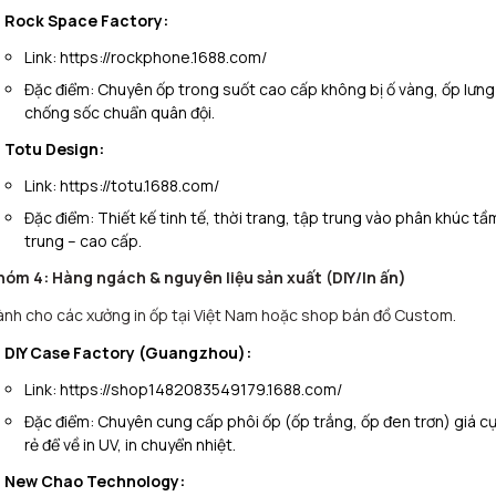
Rock Space Factory:
Link:
https://rockphone.1688.com/
Đặc điểm:
Chuyên ốp trong suốt cao cấp không bị ố vàng, ốp lưng
chống sốc chuẩn quân đội.
Totu Design:
Link:
https://totu.1688.com/
Đặc điểm:
Thiết kế tinh tế, thời trang, tập trung vào phân khúc tầ
trung – cao cấp.
hóm 4: Hàng ngách & nguyên liệu sản xuất (DIY/In ấn)
nh cho các xưởng in ốp tại Việt Nam hoặc shop bán đồ Custom.
DIY Case Factory (Guangzhou):
Link:
https://shop1482083549179.1688.com/
Đặc điểm:
Chuyên cung cấp phôi ốp (ốp trắng, ốp đen trơn) giá c
rẻ để về in UV, in chuyển nhiệt.
New Chao Technology: