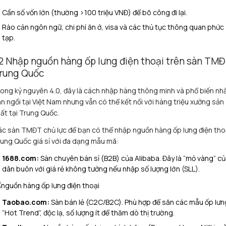
Cần số vốn lớn (thường >100 triệu VNĐ) để bõ công đi lại.
Rào cản ngôn ngữ, chi phí ăn ở, visa và các thủ tục thông quan phức
tạp.
.2 Nhập nguồn hàng ốp lưng điện thoại trên sàn TM
rung Quốc
ong kỷ nguyên 4.0, đây là cách nhập hàng thông minh và phổ biến nhấ
n ngồi tại Việt Nam nhưng vẫn có thể kết nối với hàng triệu xưởng sản
ất tại Trung Quốc.
c sàn TMĐT chủ lực để bạn có thể nhập nguồn hàng ốp lưng điện tho
ung Quốc giá sỉ với đa dạng mẫu mã:
1688.com:
Sàn chuyên bán sỉ (B2B) của Alibaba. Đây là “mỏ vàng” c
dân buôn với giá rẻ không tưởng nếu nhập số lượng lớn (SLL).
Taobao.com:
Sàn bán lẻ (C2C/B2C). Phù hợp để săn các mẫu ốp lưn
“Hot Trend”, độc lạ, số lượng ít để thăm dò thị trường.