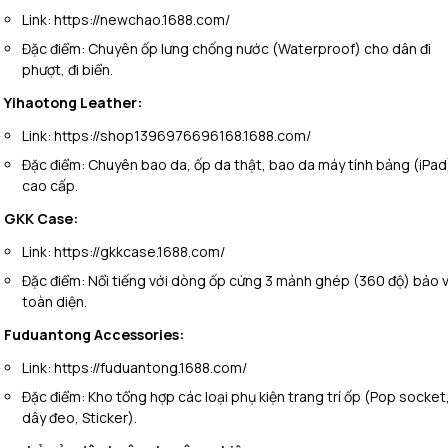
Link:
https://newchao.1688.com/
Đặc điểm:
Chuyên ốp lưng chống nước (Waterproof) cho dân đi
phượt, đi biển.
Yihaotong Leather:
Link:
https://shop1396976696168.1688.com/
Đặc điểm:
Chuyên bao da, ốp da thật, bao da máy tính bảng (iPad
cao cấp.
GKK Case:
Link:
https://gkkcase.1688.com/
Đặc điểm:
Nổi tiếng với dòng ốp cứng 3 mảnh ghép (360 độ) bảo 
toàn diện.
Fuduantong Accessories:
Link:
https://fuduantong.1688.com/
Đặc điểm:
Kho tổng hợp các loại phụ kiện trang trí ốp (Pop socket
dây đeo, Sticker).