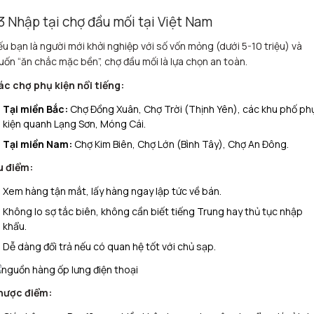
.3 Nhập tại chợ đầu mối tại Việt Nam
u bạn là người mới khởi nghiệp với số vốn mỏng (dưới 5-10 triệu) và
ốn “ăn chắc mặc bền”, chợ đầu mối là lựa chọn an toàn.
ác chợ phụ kiện nổi tiếng:
Tại miền Bắc:
Chợ Đồng Xuân, Chợ Trời (Thịnh Yên), các khu phố ph
kiện quanh Lạng Sơn, Móng Cái.
Tại miền Nam:
Chợ Kim Biên, Chợ Lớn (Bình Tây), Chợ An Đông.
u điểm:
Xem hàng tận mắt, lấy hàng ngay lập tức về bán.
Không lo sợ tắc biên, không cần biết tiếng Trung hay thủ tục nhập
khẩu.
Dễ dàng đổi trả nếu có quan hệ tốt với chủ sạp.
hược điểm: