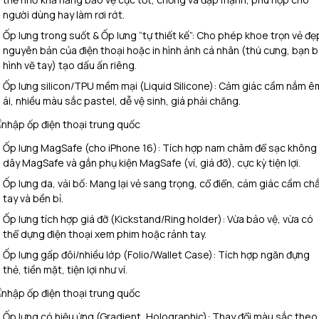
người dùng hay làm rơi rớt.
Ốp lưng trong suốt & Ốp lưng “tự thiết kế”: Cho phép khoe trọn vẻ đẹ
nguyên bản của điện thoại hoặc in hình ảnh cá nhân (thú cưng, bạn b
hình vẽ tay) tạo dấu ấn riêng.
Ốp lưng silicon/TPU mềm mại (Liquid Silicone): Cảm giác cầm nắm ê
ái, nhiều màu sắc pastel, dễ vệ sinh, giá phải chăng.
Ốp lưng MagSafe (cho iPhone 16): Tích hợp nam châm để sạc không
dây MagSafe và gắn phụ kiện MagSafe (ví, giá đỡ), cực kỳ tiện lợi.
Ốp lưng da, vải bố: Mang lại vẻ sang trọng, cổ điển, cảm giác cầm ch
tay và bền bỉ.
Ốp lưng tích hợp giá đỡ (Kickstand/Ring holder): Vừa bảo vệ, vừa có
thể dựng điện thoại xem phim hoặc rảnh tay.
Ốp lưng gấp đôi/nhiều lớp (Folio/Wallet Case): Tích hợp ngăn đựng
thẻ, tiền mặt, tiện lợi như ví.
Ốp lưng có hiệu ứng (Gradient, Holographic): Thay đổi màu sắc theo