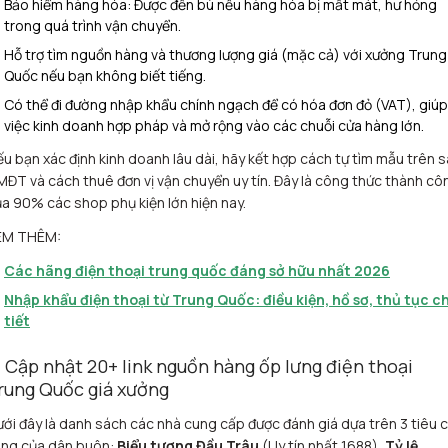
Bảo hiểm hàng hóa: Được đền bù nếu hàng hóa bị mất mát, hư hỏng
trong quá trình vận chuyển.
Hỗ trợ tìm nguồn hàng và thương lượng giá (mặc cả) với xưởng Trung
Quốc nếu bạn không biết tiếng.
Có thể đi đường nhập khẩu chính ngạch để có hóa đơn đỏ (VAT), giúp
việc kinh doanh hợp pháp và mở rộng vào các chuỗi cửa hàng lớn.
u bạn xác định kinh doanh lâu dài, hãy kết hợp cách tự tìm mẫu trên 
ĐT và cách thuê đơn vị vận chuyển uy tín. Đây là công thức thành cô
a 90% các shop phụ kiện lớn hiện nay.
EM THÊM:
Các hãng điện thoại trung quốc đáng sở hữu nhất 2026
Nhập khẩu điện thoại từ Trung Quốc: điều kiện, hồ sơ, thủ tục ch
tiết
. Cập nhật 20+ link nguồn hàng ốp lưng điện thoại
rung Quốc giá xưởng
ới đây là danh sách các nhà cung cấp được đánh giá dựa trên 3 tiêu c
àng của dân buôn:
Biểu tượng Đầu Trâu
(Uy tín nhất 1688),
Tỷ lệ