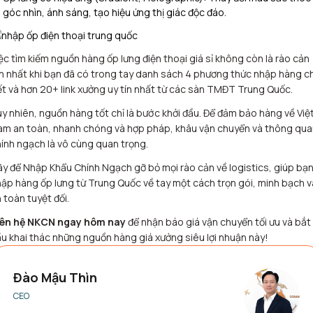
góc nhìn, ánh sáng, tạo hiệu ứng thị giác độc đáo.
ệc tìm kiếm nguồn hàng ốp lưng điện thoại giá sỉ không còn là rào cản
n nhất khi bạn đã có trong tay danh sách 4 phương thức nhập hàng ch
ết và hơn 20+ link xưởng uy tín nhất từ các sàn TMĐT Trung Quốc.
y nhiên, nguồn hàng tốt chỉ là bước khởi đầu. Để đảm bảo hàng về Việ
m an toàn, nhanh chóng và hợp pháp, khâu vận chuyển và thông qua
ính ngạch là vô cùng quan trọng.
y để Nhập Khẩu Chính Ngạch gỡ bỏ mọi rào cản về logistics, giúp bạ
ập hàng ốp lưng từ Trung Quốc về tay một cách trọn gói, minh bạch v
 toàn tuyệt đối.
iên hệ NKCN ngay hôm nay
để nhận báo giá vận chuyển tối ưu và bắt
u khai thác những nguồn hàng giá xưởng siêu lợi nhuận này!
Đào Mậu Thìn
CEO