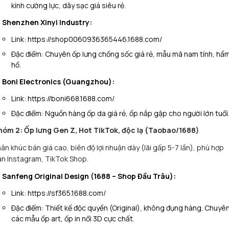
kính cường lực, dây sạc giá siêu rẻ.
Shenzhen Xinyi Industry:
Link:
https://shop0060936365446.1688.com/
Đặc điểm:
Chuyên ốp lưng chống sốc giá rẻ, mẫu mã nam tính, hầ
hố.
Boni Electronics (Guangzhou):
Link:
https://boni668.1688.com/
Đặc điểm:
Nguồn hàng ốp da giá rẻ, ốp nắp gập cho người lớn tuổi
hóm 2: Ốp lưng Gen Z, Hot TikTok, độc lạ (Taobao/1688)
ân khúc bán giá cao, biên độ lợi nhuận dày (lãi gấp 5-7 lần), phù hợp
n Instagram, TikTok Shop.
Sanfeng Original Design (1688 – Shop Đầu Trâu):
Link:
https://sf365.1688.com/
Đặc điểm:
Thiết kế độc quyền (Original), không đụng hàng. Chuyê
các mẫu ốp art, ốp in nổi 3D cực chất.