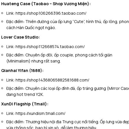
Huateng Case (Taobao – Shop Vương Miện):
Link:
https://shop106266396.taobao.com/
Đặc điểm:
Thiên đường của ốp lưng “Cute”, hình thú, ốp lông, pho
cách Hàn Quốc ngọt ngào.
Lover Case Studio:
Link:
https://shop112668574.taobao.com/
Đặc điểm:
Chuyên ốp đôi, ốp couple, phong cách tối giản
(Minimalism) nhưng rất sang.
Qianhai Yifan (1688):
Link:
https://shop1436806588258.1688.com/
Đặc điểm:
Chuyên các loại ốp đính đá, ốp tráng gương (Mirror Cas
đang hot trend Y2K.
XunDi Flagship (Tmall):
Link:
https://xundism.tmall.com/
Đặc điểm:
Thương hiệu nội địa Trung cực nổi tiếng. Ốp lưng vừa đẹ
vừa chống sốc, bao bì xịn xò, dễ làm thương hiệu.