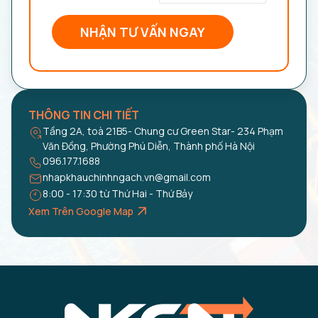
NHẬN TƯ VẤN NGAY
THÔNG TIN CHI TIẾT
Tầng 2A, toà 21B5- Chung cư Green Star- 234 Phạm
Văn Đồng, Phường Phú Diễn, Thành phố Hà Nội
096.177.1688
nhapkhauchinhngach.vn@gmail.com
8:00 - 17:30 từ Thứ Hai - Thứ Bảy
Xem Trên Google Map