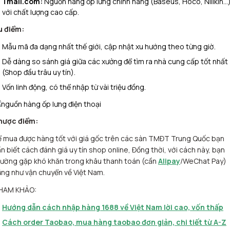
Tmall.com:
Nguồn hàng ốp lưng chính hãng (Baseus, Hoco, Nillkin…
với chất lượng cao cấp.
u điểm:
Mẫu mã đa dạng nhất thế giới, cập nhật xu hướng theo từng giờ.
Dễ dàng so sánh giá giữa các xưởng để tìm ra nhà cung cấp tốt nhất
(Shop đầu trâu uy tín).
Vốn linh động, có thể nhập từ vài triệu đồng.
hược điểm:
 mua được hàng tốt với giá gốc trên các sàn TMĐT Trung Quốc bạn
n biết cách đánh giá uy tín shop online, Đồng thời, với cách này, bạn
ường gặp khó khăn trong khâu thanh toán (cần
Alipay
/WeChat Pay)
ng như vận chuyển về Việt Nam.
HAM KHẢO:
Hướng dẫn cách nhập hàng 1688 về Việt Nam lời cao, vốn thấp
Cách order Taobao, mua hàng taobao đơn giản, chi tiết từ A-Z