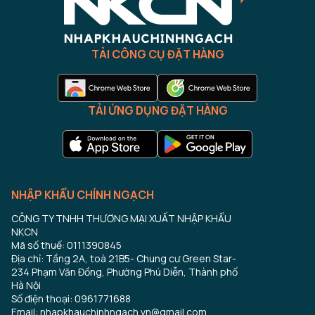
TẢI CÔNG CỤ ĐẶT HÀNG
TẢI ỨNG DỤNG ĐẶT HÀNG
NHẬP KHẨU CHÍNH NGẠCH
CÔNG TY TNHH THƯƠNG MẠI XUẤT NHẬP KHẨU
NKCN
Mã số thuế: 0111390845
Địa chỉ: Tầng 2A, toà 21B5- Chung cư Green Star-
234 Phạm Văn Đồng, Phường Phú Diễn, Thành phố
Hà Nội
Số điện thoại: 0961771688
Email: nhapkhauchinhngach.vn@gmail.com