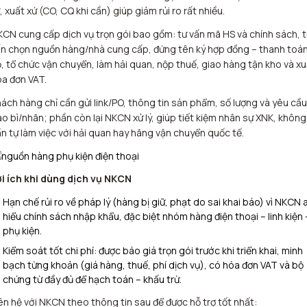
, xuất xứ (CO, CQ khi cần) giúp giảm rủi ro rất nhiều.​
CN cung cấp dịch vụ trọn gói bao gồm: tư vấn mã HS và chính sách, 
n chọn nguồn hàng/nhà cung cấp, đứng tên ký hợp đồng – thanh toá
, tổ chức vận chuyển, làm hải quan, nộp thuế, giao hàng tận kho và xu
a đơn VAT.​
ách hàng chỉ cần gửi link/PO, thông tin sản phẩm, số lượng và yêu cầu
o bì/nhãn; phần còn lại NKCN xử lý, giúp tiết kiệm nhân sự XNK, không
n tự làm việc với hải quan hay hãng vận chuyển quốc tế.​
ợi ích khi dùng dịch vụ NKCN
Hạn chế rủi ro về pháp lý (hàng bị giữ, phạt do sai khai báo) vì NKCN
hiểu chính sách nhập khẩu, đặc biệt nhóm hàng điện thoại – linh kiện 
phụ kiện.​
Kiểm soát tốt chi phí: được báo giá trọn gói trước khi triển khai, minh
bạch từng khoản (giá hàng, thuế, phí dịch vụ), có hóa đơn VAT và bộ
chứng từ đầy đủ để hạch toán – khấu trừ.
ên hệ với NKCN theo thông tin sau để được hỗ trợ tốt nhất: