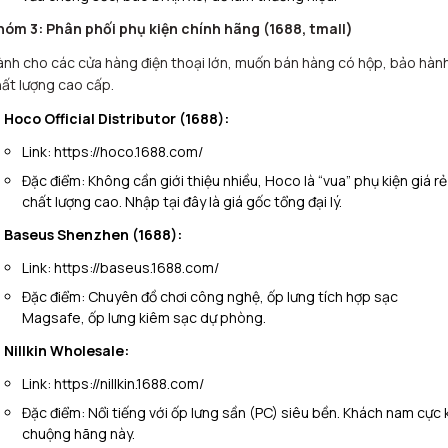
hóm 3: Phân phối phụ kiện chính hãng (1688, tmall)
nh cho các cửa hàng điện thoại lớn, muốn bán hàng có hộp, bảo hàn
ất lượng cao cấp.
Hoco Official Distributor (1688):
Link:
https://hoco.1688.com/
Đặc điểm:
Không cần giới thiệu nhiều, Hoco là “vua” phụ kiện giá rẻ
chất lượng cao. Nhập tại đây là giá gốc tổng đại lý.
Baseus Shenzhen (1688):
Link:
https://baseus.1688.com/
Đặc điểm:
Chuyên đồ chơi công nghệ, ốp lưng tích hợp sạc
Magsafe, ốp lưng kiêm sạc dự phòng.
Nillkin Wholesale:
Link:
https://nillkin.1688.com/
Đặc điểm:
Nổi tiếng với ốp lưng sần (PC) siêu bền. Khách nam cực 
chuộng hãng này.