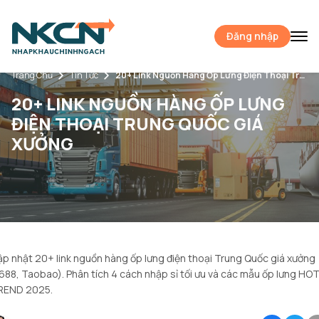
Đăng nhập
Trang Chủ
Tin Tức
20+ Link Nguồn Hàng Ốp Lưng Điện Thoại Trung Quốc Giá Xưởng
20+ LINK NGUỒN HÀNG ỐP LƯNG
ĐIỆN THOẠI TRUNG QUỐC GIÁ
XƯỞNG
p nhật 20+ link nguồn hàng ốp lưng điện thoại Trung Quốc giá xưởng
688, Taobao). Phân tích 4 cách nhập sỉ tối ưu và các mẫu ốp lưng HO
REND 2025.