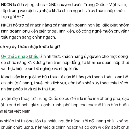
NKCN là đơn vị logistics – XNK chuyên tuyến Trung Quốc – Việt Nam,
tập trung vào dịch vụ nhập khẩu chính ngạch và ủy thác nhập khẩu
trọn gói A–Z.​
NKCN hỗ trợ cả khách hàng cá nhân lẫn doanh nghiệp, đặc biệt nhó
kinh doanh phụ kiện điện thoại, linh kiện, đồ công nghệ muốn chuyển 
tiểu ngạch sang chính ngạch.​
ch vụ ủy thác nhập khẩu là gì?
Ủy thác nhập khẩu
là hình thức khách hàng ủy quyền cho một công 
có chức năng XNK đứng tên trên hợp đồng, tờ khai hải quan, nộp thu
và thực hiện toàn bộ nghiệp vụ nhập khẩu.​
Khách vẫn là người sở hữu thực tế của lô hàng và thanh toán toàn bộ
chi phí (giá hàng, thuế, phí dịch vụ), còn bên nhận ủy thác chịu trách
nhiệm pháp lý và xử lý thủ tục.​
ụ kiện điện thoại từ Trung Quốc có ưu điểm là mẫu mã phong phú, cậ
ật trend nhanh, giá sỉ cạnh tranh, phù hợp cho các mô hình bán buôn
n lẻ tại Việt Nam.​
y nhiên thị trường tồn tại nhiều nguồn hàng trôi nổi, hàng nhái, không
 chuẩn chất lượng, nên việc đi chính ngạch và có đơn vị kiểm soát chứ