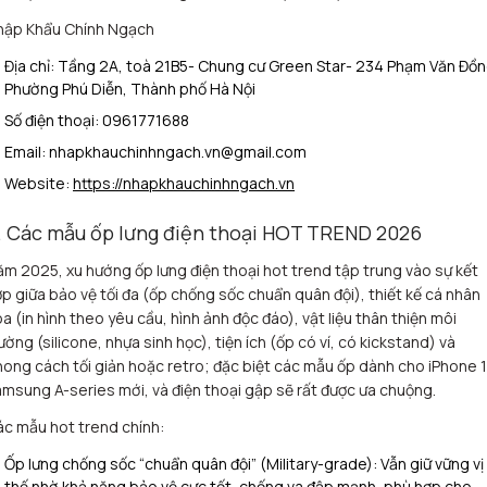
hập Khẩu Chính Ngạch
Địa chỉ: Tầng 2A, toà 21B5- Chung cư Green Star- 234 Phạm Văn Đồn
Phường Phú Diễn, Thành phố Hà Nội
Số điện thoại: 0961771688
Email: nhapkhauchinhngach.vn@gmail.com
Website:
https://nhapkhauchinhngach.vn
. Các mẫu ốp lưng điện thoại HOT TREND 2026
m 2025, xu hướng ốp lưng điện thoại hot trend tập trung vào sự kết
p giữa bảo vệ tối đa (ốp chống sốc chuẩn quân đội), thiết kế cá nhân
a (in hình theo yêu cầu, hình ảnh độc đáo), vật liệu thân thiện môi
ường (silicone, nhựa sinh học), tiện ích (ốp có ví, có kickstand) và
ong cách tối giản hoặc retro; đặc biệt các mẫu ốp dành cho iPhone 1
msung A-series mới, và điện thoại gập sẽ rất được ưa chuộng.
c mẫu hot trend chính:
Ốp lưng chống sốc “chuẩn quân đội” (Military-grade): Vẫn giữ vững vị
thế nhờ khả năng bảo vệ cực tốt, chống va đập mạnh, phù hợp cho