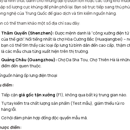
y là hình thức dành cho những đại lý buôn lớn hoặc các tổng kho muố
ập số lượng cực khủng để phân phối lại. Bạn sẽ trực tiếp sang thủ phủ
ng nghệ của Trung Quốc để giao dịch và tìm kiếm nguồn hàng.
n có thể tham khảo một số địa chỉ sau đây:
Thâm Quyến (Shenzhen):
Được mệnh danh là “công xưởng điện tử
của thế giới”. Nổi tiếng nhất là chợ Hòa Cường Bắc (Huaqiangbei) – n
bạn có thể tìm thấy các loại ốp lưng từ bình dân đến cao cấp, thậm c
là các mẫu chưa từng xuất hiện trên thị trường.
Quảng Châu (Guangzhou):
Chợ Da Sha Tou, Chợ Thiên Hà là nhữn
điểm đến quen thuộc.
u điểm:
Tiếp cận
giá gốc tận xưởng
(F1), không qua bất kỳ trung gian nào.
Tự tay kiểm tra chất lượng sản phẩm (Test mẫu), giảm thiểu rủi ro
hàng lỗi.
Cơ hội đàm phán hợp đồng độc quyền mẫu mã.
hược điểm: