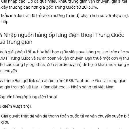
Giá nhập cao: Do đã qua nhiều khâu trung gian vận chuyển, giá sỉ tại
đây thường cao hơn giá gốc Trung Quốc từ 20-30%.
Mẫu mã đại trà, độ trễ về xu hướng (trend) chậm hơn so với nhập trự
tiếp.
.4 Nhập nguồn hàng ốp lưng điện thoại Trung Quốc
ua trung gian
y là giải pháp tối ưu hóa kết hợp giữa việc mua hàng online trên các 
ĐT Trung Quốc và sự an toàn về vận chuyển. Bạn thuê một đơn vị thứ
hư các công ty logistics, đơn vị order uy tín) để họ lo khâu mua hàng 
n chuyển.
y trình: Bạn gửi link sản phẩm trên 1688/Taobao -> Đơn vị trung gian
o giá trọn gói về tay -> Bạn đặt cọc -> Nhận hàng tại Việt Nam.
 điểm vượt trội:
Giải quyết triệt để vấn đề thanh toán quốc tế và vận chuyển xuyên bi
giới.