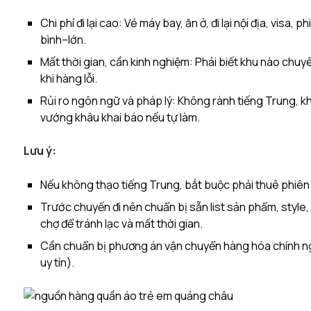
Chi phí đi lại cao: Vé máy bay, ăn ở, đi lại nội địa, visa
bình–lớn.​
Mất thời gian, cần kinh nghiệm: Phải biết khu nào chuy
khi hàng lỗi.​
Rủi ro ngôn ngữ và pháp lý: Không rành tiếng Trung, kh
vướng khâu khai báo nếu tự làm.
Lưu ý:
Nếu không thạo tiếng Trung, bắt buộc phải thuê phiên
Trước chuyến đi nên chuẩn bị sẵn list sản phẩm, style,
chợ để tránh lạc và mất thời gian.
Cần chuẩn bị phương án vận chuyển hàng hóa chính ngạ
uy tín).