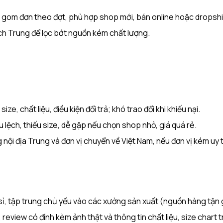
, gom đơn theo đợt, phù hợp shop mới, bán online hoặc dropship
ch Trung để lọc bớt nguồn kém chất lượng.
ze, chất liệu, điều kiện đổi trả; khó trao đổi khi khiếu nại.​
 lệch, thiếu size, dễ gặp nếu chọn shop nhỏ, giá quá rẻ.​
nội địa Trung và đơn vị chuyển về Việt Nam, nếu đơn vị kém uy t
 sỉ, tập trung chủ yếu vào các xưởng sản xuất (nguồn hàng tận 
 review có đính kèm ảnh thật và thông tin chất liệu, size chart 