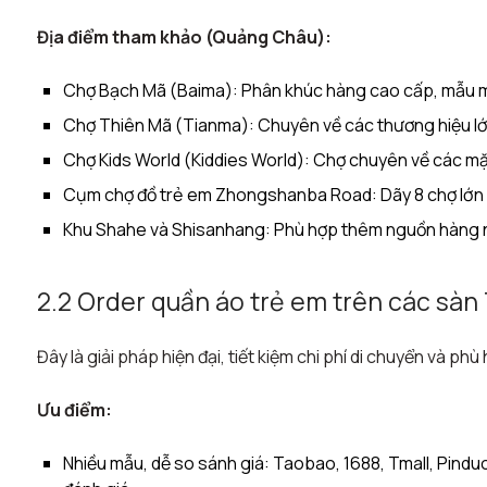
Địa điểm tham khảo (Quảng Châu):
Chợ Bạch Mã (Baima): Phân khúc hàng cao cấp, mẫu 
Chợ Thiên Mã (Tianma): Chuyên về các thương hiệu lớn
Chợ Kids World (Kiddies World): Chợ chuyên về các mặ
Cụm chợ đồ trẻ em Zhongshanba Road: Dãy 8 chợ lớn c
Khu Shahe và Shisanhang: Phù hợp thêm nguồn hàng nữ
2.2 Order quần áo trẻ em trên các sà
Đây là giải pháp hiện đại, tiết kiệm chi phí di chuyển và ph
Ưu điểm:
Nhiều mẫu, dễ so sánh giá: Taobao, 1688, Tmall, Pinduo