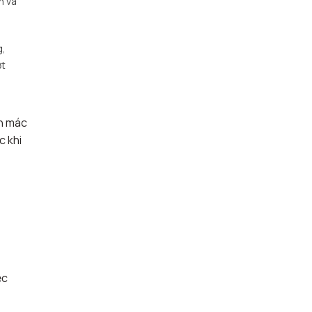
n và
g,
ợt
ãn mác
c khi
ệc