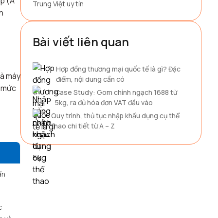
ấp (A
Trung Việt uy tín
n
Bài viết liên quan
Hợp đồng thương mại quốc tế là gì? Đặc
hà máy
điểm, nội dung cần có
n mức
Case Study: Gom chính ngạch 1688 từ
5kg, ra đủ hóa đơn VAT đầu vào
Quy trình, thủ tục nhập khẩu dụng cụ thể
thao chi tiết từ A – Z
ẩn
c