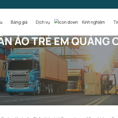
ệu
Bảng giá
Dịch vụ
Kinh nghiệm
Ti
hâu Tận Gốc Cho Dân Buôn
ẦN ÁO TRẺ EM QUẢNG 