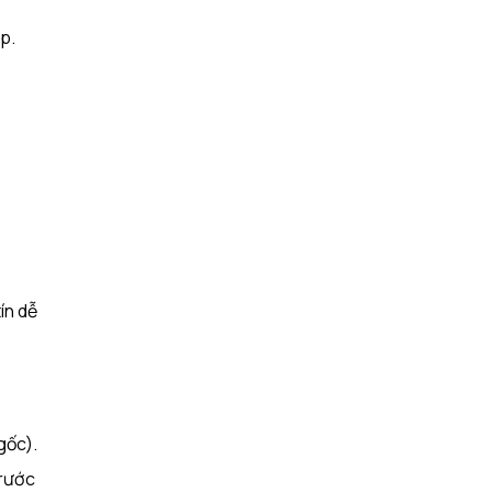
.​
ín dễ
gốc).
trước