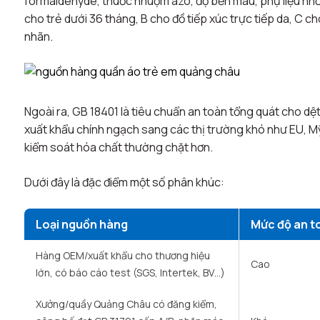
formaldehyde, thuốc nhuộm azo, độ bền màu, phụ liệu nhỏ d
cho trẻ dưới 36 tháng, B cho đồ tiếp xúc trực tiếp da, C ch
nhãn.​
Ngoài ra, GB 18401 là tiêu chuẩn an toàn tổng quát cho 
xuất khẩu chính ngạch sang các thị trường khó như EU,
kiểm soát hóa chất thường chặt hơn.
Dưới đây là đặc điểm một số phân khúc:
Loại nguồn hàng
Mức độ an t
Hàng OEM/xuất khẩu cho thương hiệu
Cao
lớn, có báo cáo test (SGS, Intertek, BV…)
Xưởng/quầy Quảng Châu có đăng kiểm,