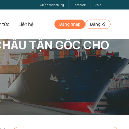
Chính sách chung
Facebook
Zalo
n tức
Liên hệ
Đăng nhập
Đăng ký
CHÂU TẬN GỐC CHO