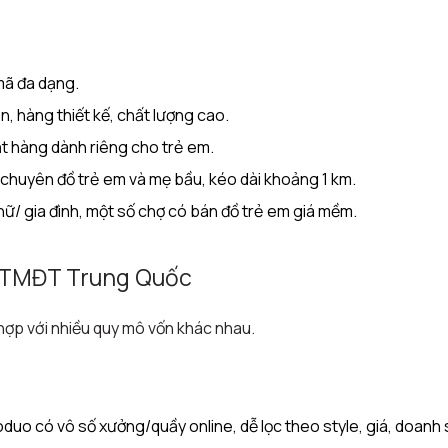
mã đa dạng.
, hàng thiết kế, chất lượng cao.
t hàng dành riêng cho trẻ em.
huyên đồ trẻ em và mẹ bầu, kéo dài khoảng 1 km.​
/ gia đình, một số chợ có bán đồ trẻ em giá mềm.
n TMĐT Trung Quốc
ù hợp với nhiều quy mô vốn khác nhau.
duo có vô số xưởng/quầy online, dễ lọc theo style, giá, doanh 