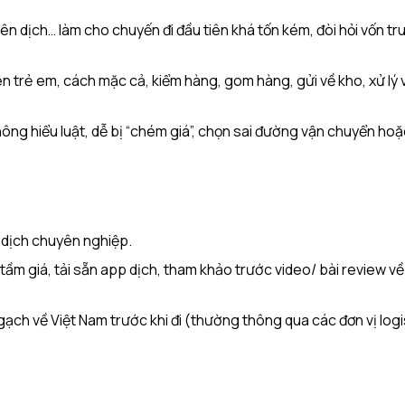
, phiên dịch… làm cho chuyến đi đầu tiên khá tốn kém, đòi hỏi vốn t
ên trẻ em, cách mặc cả, kiểm hàng, gom hàng, gửi về kho, xử lý 
ông hiểu luật, dễ bị “chém giá”, chọn sai đường vận chuyển hoặ
 dịch chuyên nghiệp.
 tầm giá, tải sẵn app dịch, tham khảo trước video/ bài review v
ch về Việt Nam trước khi đi (thường thông qua các đơn vị logi