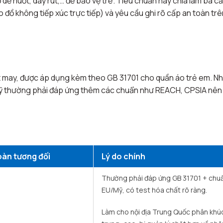
ễ nuốt, dây rút,… để bảo vệ trẻ. Tiêu chuẩn này chia làm ba c
o đồ không tiếp xúc trực tiếp) và yêu cầu ghi rõ cấp an toàn trê
dệt may, được áp dụng kèm theo GB 31701 cho quần áo trẻ em. N
 Mỹ thường phải đáp ứng thêm các chuẩn như REACH, CPSIA nê
oàn tương đối
Lý do chính
Thường phải đáp ứng GB 31701 + chu
EU/Mỹ, có test hóa chất rõ ràng. ​
Làm cho nội địa Trung Quốc phân khú