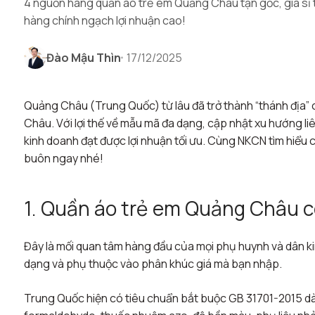
4 nguồn hàng quần áo trẻ em Quảng Châu tận gốc, giá sỉ tố
hàng chính ngạch lợi nhuận cao!
Đào Mậu Thìn
17/12/2025
Quảng Châu (Trung Quốc) từ lâu đã trở thành “thánh địa”
Châu. Với lợi thế về mẫu mã đa dạng, cập nhật xu hướng li
kinh doanh đạt được lợi nhuận tối ưu. Cùng NKCN tìm hiểu
buôn ngay nhé!
1. Quần áo trẻ em Quảng Châu c
Đây là mối quan tâm hàng đầu của mọi phụ huynh và dân k
dạng và phụ thuộc vào phân khúc giá mà bạn nhập.
Trung Quốc hiện có tiêu chuẩn bắt buộc GB 31701-2015 dà