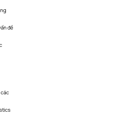
rung
vấn đề
c
ề các
stics