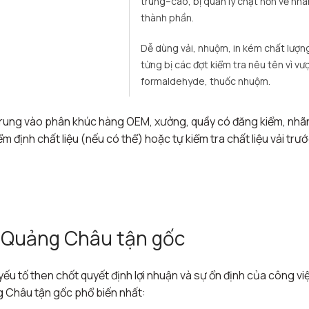
trung–cao, bị quản lý chặt hơn về nhã
thành phần. ​
Dễ dùng vải, nhuộm, in kém chất lượn
từng bị các đợt kiểm tra nêu tên vì vư
formaldehyde, thuốc nhuộm.
 trung vào phân khúc hàng OEM, xưởng, quầy có đăng kiểm, nh
 định chất liệu (nếu có thể) hoặc tự kiểm tra chất liệu vải trướ
m Quảng Châu tận gốc
yếu tố then chốt quyết định lợi nhuận và sự ổn định của công vi
g Châu tận gốc phổ biến nhất: