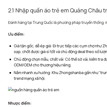
2.1 Nhập quần áo trẻ em Quảng Châu tr
Đánh hàng tại Trung Quốc là phương pháp truyền thống, man
Ưu điểm:
Giá tận gốc, dễ ép giá: Đi trực tiếp các cụm chợ như 
sạp, chốt được giá sỉ tốt và chủ động deal theo số lượn
Chủ động chọn mẫu, chất vải: Có thể sờ vải, kiểm tra 
ODM/OEM cho thương hiệu riêng.​
Nắm nhanh xu hướng: Khu Zhongshanba gần như “trung t
trend mạng xã hội.​
Nhược điểm: