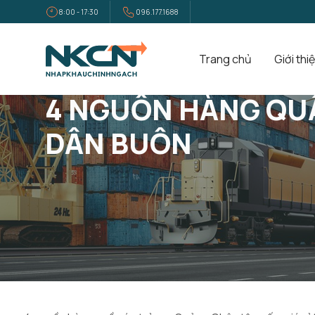
8:00 - 17:30
096.177.1688
Trang chủ
Giới thi
Trang Chủ
Tin Tức
4 Nguồn Hàng Quần Áo Trẻ Em Quảng C
4 NGUỒN HÀNG QU
DÂN BUÔN