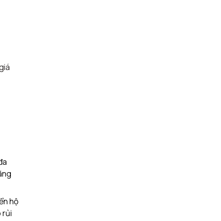
giá
đa
hãng
yển hộ
 rủi