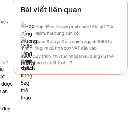
Bài viết liên quan
hiệu
Hợp đồng thương mại quốc tế là gì? Đặc
điểm, nội dung cần có
Case Study: Gom chính ngạch 1688 từ
5kg, ra đủ hóa đơn VAT đầu vào
Quy trình, thủ tục nhập khẩu dụng cụ thể
 lớn
thao chi tiết từ A – Z
ếu
đạt
t được
m an
ể duy