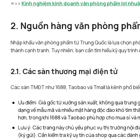
=>>
Kinh nghiệm kinh doanh văn phòng phẩm lợi nhu
2. Nguồn hàng văn phòng phẩ
Nhập khẩu văn phòng phẩm từ Trung Quốc là lựa chọn phổ 
thành cạnh tranh. Tuy nhiên, bạn cần tìm hiểu kỹ quy trìn
2.1. Các sàn thương mại điện tử
Các sàn TMĐT như 1688, Taobao và Tmall là kênh phổ biến 
Ưu điểm: Giá gốc từ xưởng sản xuất, không qua trung gi
dạng về mẫu mã và nhiều mặt hàng độc đáo khó tìm thấ
hơn, trong khi 1688 và Taobao phù hợp cho mua sỉ và mu
Lưu ý: Các trang này chủ yếu phục vụ thị trường nội đ
(ký gửi). Cần kiểm tra kỹ uy tín của shop qua các đán