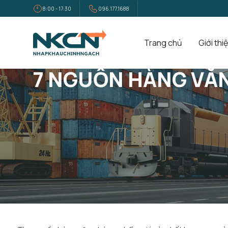
8:00 - 17:30
096.177.1688
Trang chủ
Giới thi
Trang Chủ
Tin Tức
7 Nguồn Hàng Văn Phòng Phẩm Giá Rẻ, 
7 NGUỒN HÀNG VĂN