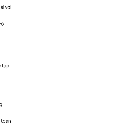
ài với
có
 tạp.
ng
n toàn