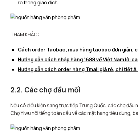
ro trong giao dịch.
THAM KHẢO:
Cách order Taobao, mua hàng taobao đơn giản, chi
Hướng dẫn cách nhập hàng 1688 về Việt Nam lời ca
Hướng dẫn cách order hàng Tmall giá rẻ, chi tiết A 
2.2. Các chợ đầu mối
Nếu có điều kiện sang trực tiếp Trung Quốc, các chợ đầu mố
Chợ Yiwu nổi tiếng toàn cầu về các mặt hàng tiêu dùng,