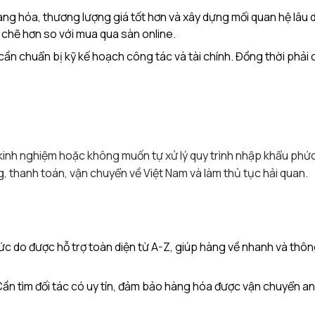
àng hóa, thương lượng giá tốt hơn và xây dựng mối quan hệ lâu d
 chẽ hơn so với mua qua sàn online.
, cần chuẩn bị kỹ kế hoạch công tác và tài chính. Đồng thời phải 
ó kinh nghiệm hoặc không muốn tự xử lý quy trình nhập khẩu phức
, thanh toán, vận chuyển về Việt Nam và làm thủ tục hải quan.
 sức do được hỗ trợ toàn diện từ A-Z, giúp hàng về nhanh và thô
 Cần tìm đối tác có uy tín, đảm bảo hàng hóa được vận chuyển a