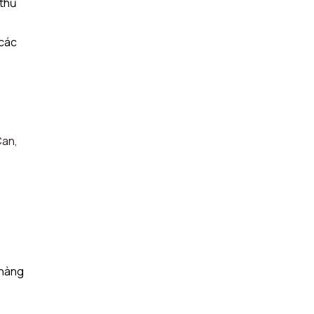
 thủ
 các
Can,
 hàng