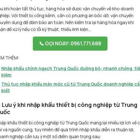
u khi hoàn tất thủ tục, hàng hóa sẽ được vận chuyển về kho doanh
hiệp. Với thiết bị cồng kềnh, cần có phương án bốc dỡ, vận chuyển
uyên dụng để đảm bảo an toàn. Nên kiểm tra lại hàng hóa ngay khi
ận để xử lý nếu có lỗi kỹ thuật, thiếu linh kiện…
📞 GỌI NGAY: 0961.771.688
EM THÊM:
Nhập khẩu chính ngạch Trung Quốc đường bộ: nhanh chóng, ti
kiệm
Thủ tục nhập khẩu máy móc cũ từ Trung Quốc doanh nghiệp c
biết
. Lưu ý khi nhập khẩu thiết bị công nghiệp từ Trung
uốc
ập khẩu thiết bị công nghiệp từ Trung Quốc mang lại nhiều lợi ích về c
í và nguồn cung, tuy nhiên để quá trình nhập khẩu diễn ra thuận lợi,
anh nghiệp cần lưu ý một số điểm quan trọng sau: