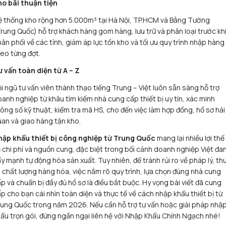
ho bãi thuận tiện
 thống kho rộng hơn 5.000m³ tại Hà Nội, TP.HCM và Bằng Tường
rung Quốc) hỗ trợ khách hàng gom hàng, lưu trữ và phân loại trước kh
ân phối về các tỉnh, giảm áp lực tồn kho và tối ưu quy trình nhập hàng
eo từng đợt.
 vấn toàn diện từ A – Z
i ngũ tư vấn viên thành thạo tiếng Trung – Việt luôn sẵn sàng hỗ trợ
anh nghiệp từ khâu tìm kiếm nhà cung cấp thiết bị uy tín, xác minh
ông số kỹ thuật, kiểm tra mã HS, cho đến việc làm hợp đồng, hồ sơ hải
an và giao hàng tận kho.
hập khẩu thiết bị công nghiệp từ Trung Quốc
mang lại nhiều lợi thế
 chi phí và nguồn cung, đặc biệt trong bối cảnh doanh nghiệp Việt đa
y mạnh tự động hóa sản xuất. Tuy nhiên, để tránh rủi ro về pháp lý, th
 chất lượng hàng hóa, việc nắm rõ quy trình, lựa chọn đúng nhà cung
p và chuẩn bị đầy đủ hồ sơ là điều bắt buộc. Hy vọng bài viết đã cung
p cho bạn cái nhìn toàn diện và thực tế về cách nhập khẩu thiết bị từ
ung Quốc trong năm 2026. Nếu cần hỗ trợ tư vấn hoặc giải pháp nhậ
ẩu trọn gói, đừng ngần ngại liên hệ với Nhập Khẩu Chính Ngạch nhé!