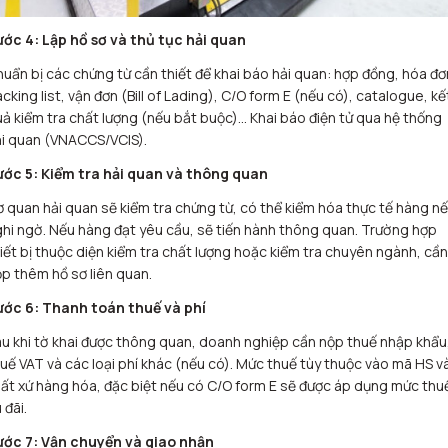
ước 4: Lập hồ sơ và thủ tục hải quan
uẩn bị các chứng từ cần thiết để khai báo hải quan: hợp đồng, hóa đơ
cking list, vận đơn (Bill of Lading), C/O form E (nếu có), catalogue, kế
ả kiểm tra chất lượng (nếu bắt buộc)… Khai báo điện tử qua hệ thống
i quan (VNACCS/VCIS).
ước 5: Kiểm tra hải quan và thông quan
 quan hải quan sẽ kiểm tra chứng từ, có thể kiểm hóa thực tế hàng n
hi ngờ. Nếu hàng đạt yêu cầu, sẽ tiến hành thông quan. Trường hợp
iết bị thuộc diện kiểm tra chất lượng hoặc kiểm tra chuyên ngành, cần
p thêm hồ sơ liên quan.
ước 6: Thanh toán thuế và phí
u khi tờ khai được thông quan, doanh nghiệp cần nộp thuế nhập khẩu
uế VAT và các loại phí khác (nếu có). Mức thuế tùy thuộc vào mã HS v
ất xứ hàng hóa, đặc biệt nếu có C/O form E sẽ được áp dụng mức thu
 đãi.
ước 7: Vận chuyển và giao nhận