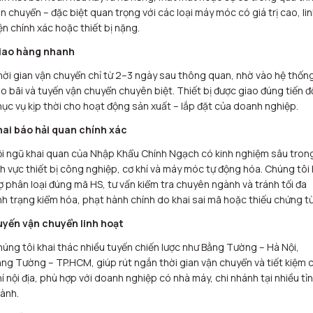
n chuyển – đặc biệt quan trọng với các loại máy móc có giá trị cao, li
ện chính xác hoặc thiết bị nặng.
iao hàng nhanh
ời gian vận chuyển chỉ từ 2–3 ngày sau thông quan, nhờ vào hệ thốn
o bãi và tuyến vận chuyển chuyên biệt. Thiết bị được giao đúng tiến đ
ục vụ kịp thời cho hoạt động sản xuất – lắp đặt của doanh nghiệp.
hai báo hải quan chính xác
i ngũ khai quan của Nhập Khẩu Chính Ngạch có kinh nghiệm sâu tron
nh vực thiết bị công nghiệp, cơ khí và máy móc tự động hóa. Chúng tôi
ợ phân loại đúng mã HS, tư vấn kiểm tra chuyên ngành và tránh tối đa
nh trạng kiểm hóa, phạt hành chính do khai sai mã hoặc thiếu chứng từ
uyến vận chuyển linh hoạt
úng tôi khai thác nhiều tuyến chiến lược như Bằng Tường – Hà Nội,
ng Tường – TP.HCM, giúp rút ngắn thời gian vận chuyển và tiết kiệm c
í nội địa, phù hợp với doanh nghiệp có nhà máy, chi nhánh tại nhiều tỉ
ành.