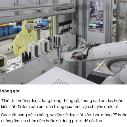
ề đóng gói:
Thiết bị thường được đóng trong thùng gỗ, thùng carton dày hoặc
kiện sắt để đảm bảo an toàn trong quá trình vận chuyển quốc tế.
Các mặt hàng dễ hư hỏng, va đập sẽ được lót xốp, bọc màng PE hoặ
chống ẩm, có chèn đệm hoặc sử dụng pallet để cố định.