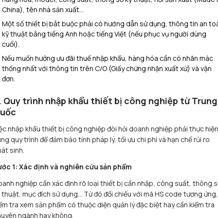
China), tên nhà sản xuất…
Một số thiết bị bắt buộc phải có hướng dẫn sử dụng, thông tin an to
kỹ thuật bằng tiếng Anh hoặc tiếng Việt (nếu phục vụ người dùng
cuối).
Nếu muốn hưởng ưu đãi thuế nhập khẩu, hàng hóa cần có nhãn mác
thống nhất với thông tin trên C/O (Giấy chứng nhận xuất xứ) và vận
đơn.
. Quy trình nhập khẩu thiết bị công nghiệp từ Trung
uốc
ệc nhập khẩu thiết bị công nghiệp đòi hỏi doanh nghiệp phải thực hiệ
ng quy trình để đảm bảo tính pháp lý, tối ưu chi phí và hạn chế rủi ro
át sinh.
ước 1: Xác định và nghiên cứu sản phẩm
anh nghiệp cần xác định rõ loại thiết bị cần nhập, công suất, thông 
 thuật, mục đích sử dụng… Từ đó đối chiếu với mã HS code tương ứng,
ểm tra xem sản phẩm có thuộc diện quản lý đặc biệt hay cần kiểm tra
huyên ngành hay không.