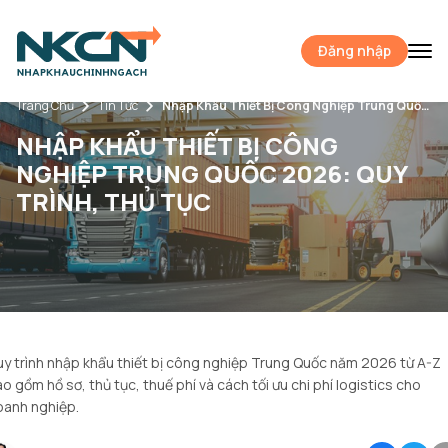
Đăng nhập
Trang Chủ
Tin Tức
Nhập Khẩu Thiết Bị Công Nghiệp Trung Quốc 2026: Quy Trình, Thủ Tục
NHẬP KHẨU THIẾT BỊ CÔNG
NGHIỆP TRUNG QUỐC 2026: QUY
TRÌNH, THỦ TỤC
y trình nhập khẩu thiết bị công nghiệp Trung Quốc năm 2026 từ A-Z
o gồm hồ sơ, thủ tục, thuế phí và cách tối ưu chi phí logistics cho
oanh nghiệp.