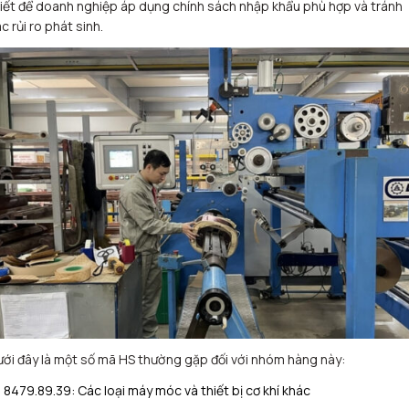
iết để doanh nghiệp áp dụng chính sách nhập khẩu phù hợp và tránh
c rủi ro phát sinh.
ới đây là một số mã HS thường gặp đối với nhóm hàng này:
8479.89.39: Các loại máy móc và thiết bị cơ khí khác