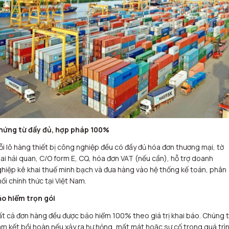
hứng từ đầy đủ, hợp pháp 100%
i lô hàng thiết bị công nghiệp đều có đầy đủ hóa đơn thương mại, tờ
ai hải quan, C/O form E, CQ, hóa đơn VAT (nếu cần), hỗ trợ doanh
hiệp kê khai thuế minh bạch và đưa hàng vào hệ thống kế toán, phân
ối chính thức tại Việt Nam.
ảo hiểm trọn gói
t cả đơn hàng đều được bảo hiểm 100% theo giá trị khai báo. Chúng t
m kết bồi hoàn nếu xảy ra hư hỏng, mất mát hoặc sự cố trong quá trì