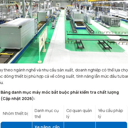
y theo ngành nghề và nhu cầu sản xuất, doanh nghiệp có thể lựa ch
c dòng thiết bị phù hợp cả về công suất, tính năng lẫn mức đầu tư ba
u.
Bảng danh mục máy móc bắt buộc phải kiểm tra chất lượng
(Cập nhật 2026):
Danh mục cụ
Cơ quan quản
Yêu cầu pháp
Nhóm thiết bị
thể
lý
lý
Xe nâng, cần