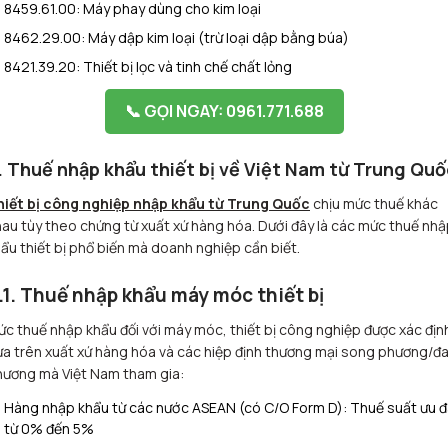
8459.61.00: Máy phay dùng cho kim loại
8462.29.00: Máy dập kim loại (trừ loại dập bằng búa)
8421.39.20: Thiết bị lọc và tinh chế chất lỏng
📞 GỌI NGAY: 0961.771.688
. Thuế nhập khẩu thiết bị về Việt Nam từ Trung Quố
hiết bị công nghiệp nhập khẩu từ Trung Quốc
chịu mức thuế khác
au tùy theo chứng từ xuất xứ hàng hóa. Dưới đây là các mức thuế nh
ẩu thiết bị phổ biến mà doanh nghiệp cần biết.
.1. Thuế nhập khẩu máy móc thiết bị
c thuế nhập khẩu đối với máy móc, thiết bị công nghiệp được xác địn
a trên xuất xứ hàng hóa và các hiệp định thương mại song phương/đ
hương mà Việt Nam tham gia:
Hàng nhập khẩu từ các nước ASEAN (có C/O Form D): Thuế suất ưu đ
từ 0% đến 5%