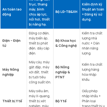
trục, thang
Kiểm định kỹ
An toàn lao
máy, bình
thuật an toàn
Bộ LĐ-TB&XH
động
chịu áp lực,
+ Đăng ký sử
nồi hơi, thiết
dụng.
bị nâng hạ.
Động cơ điện,
Kiểm tra chất
máy biến áp,
lượng nhà
Điện – Điện
Bộ Khoa học
thiết bị phát
nước + Dán
tử
& Công nghệ
điện, dây cáp
nhãn năng
điện.
lượng.
Máy cày, máy
Kiểm tra chất
gặt đập, máy
Bộ Nông
Máy Nông
lượng hàng
xới đất, thiết
nghiệp &
nghiệp
hóa nhập
bị tưới tiêu
PTNT
khẩu.
công suất lớn.
Máy siêu âm,
Giấy phép
máy X-quang,
nhập khẩu +
Thiết bị Y tế
thiết bị xét
Bộ Y tế
Phân loại
nghiệm, máy
trang thiết bị y