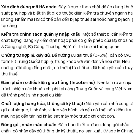
Xác định đúng mã HS code
: Đây là bước then chốt để áp dụng thuế
suất phù hợp và biết thiết bị có thuộc diện kiểm tra chuyên ngành ha
không. Nhầm mã HS có thể dẫn đến bị áp thuế sai hoặc hàng bị ách lạ
tại cảng.
Kiểm tra chính sách quản lý nhập khẩu
: Một số thiết bị cần kiểm tr
chất lượng, đăng ký kiểm định hoặc phải có giấy phép của Bộ Khoa h
& Công nghệ, Bộ Công Thương, Bộ Y tế… trước khi thông quan.
Chứng từ hợp lệ, đầy đủ
: Để hưởng ưu đãi thuế (0–5%), cần có C/O
form E (Trung Quốc) hợp lệ, trùng khớp với vận đơn và hóa đơn. Nếu
chứng từ không đồng nhất, có thể bị từ chối ưu đãi hoặc yêu cầu truy
thu thuế.
Đàm phán rõ điều kiện giao hàng (Incoterms)
: Nên làm rõ ai chịu
trách nhiệm các khoản chi phí tại cảng Trung Quốc và cảng Việt Nam
để tránh phát sinh ngoài dự kiến.
Chất lượng hàng hóa, thông số kỹ thuật
: Nên yêu cầu nhà cung c
gửi catalogue, hình ảnh, video vận hành, và nếu có thể, nên kiểm tra
mẫu hoặc đến tận nơi khảo sát máy móc trước khi chốt đơn.
Đóng gói, nhãn mác chuẩn
: Đảm bảo thiết bị được đóng gói chắc
chắn, có nhãn đầy đủ thông tin kỹ thuật, nơi sản xuất (Made in China