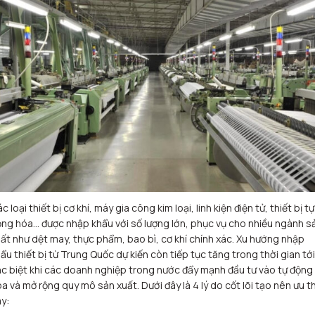
c loại thiết bị cơ khí, máy gia công kim loại, linh kiện điện tử, thiết bị tự
ng hóa… được nhập khẩu với số lượng lớn, phục vụ cho nhiều ngành s
ất như dệt may, thực phẩm, bao bì, cơ khí chính xác. Xu hướng nhập
ẩu thiết bị từ Trung Quốc dự kiến còn tiếp tục tăng trong thời gian tới
c biệt khi các doanh nghiệp trong nước đẩy mạnh đầu tư vào tự động
a và mở rộng quy mô sản xuất.
Dưới đây là 4 lý do cốt lõi tạo nên ưu t
y: