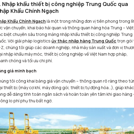
. Nhập khẩu thiết bị công nghiệp Trung Quốc qua
hập Khẩu Chính Ngạch
hập Khẩu Chính Ngạch
là một trong những đơn vị tiên phong trong lĩ
c vận chuyển, khai báo hải quan và thông quan hàng hóa Trung – Việt
c biệt chuyên sâu trong mảng nhập khẩu thiết bị công nghiệp Trung
ốc. Với giải pháp logistics
ủy thác nhập hàng Trung Quốc
trọn gói 
Z, chúng tôi giúp các doanh nghiệp, nhà máy sản xuất và đơn vị thươ
i nhập khẩu máy móc, thiết bị công nghiệp về Việt Nam hợp pháp,
anh chóng và tối ưu chi phí.
ảng giá minh bạch
úng tôi công khai bảng giá vận chuyển – thông quan rõ ràng theo từ
ại thiết bị (máy cơ khí, máy đóng gói, thiết bị tự động hóa…), giúp khá
ng dễ dàng tính toán ngân sách và hoàn toàn yên tâm khi giao hàng 
ông lo phí phụ thu bất ngờ.