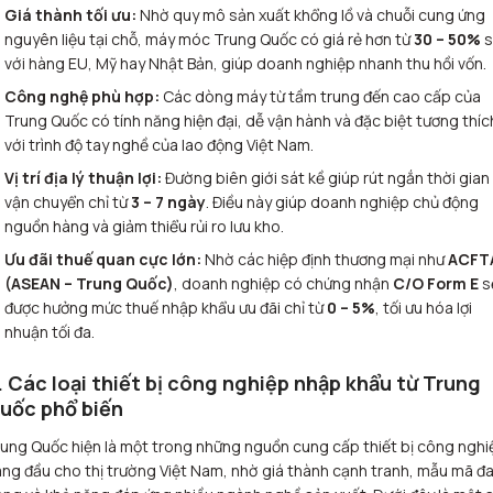
Giá thành tối ưu:
Nhờ quy mô sản xuất khổng lồ và chuỗi cung ứng
nguyên liệu tại chỗ, máy móc Trung Quốc có giá rẻ hơn từ
30 – 50%
s
với hàng EU, Mỹ hay Nhật Bản, giúp doanh nghiệp nhanh thu hồi vốn.
Công nghệ phù hợp:
Các dòng máy từ tầm trung đến cao cấp của
Trung Quốc có tính năng hiện đại, dễ vận hành và đặc biệt tương thíc
với trình độ tay nghề của lao động Việt Nam.
Vị trí địa lý thuận lợi:
Đường biên giới sát kề giúp rút ngắn thời gian
vận chuyển chỉ từ
3 – 7 ngày
. Điều này giúp doanh nghiệp chủ động
nguồn hàng và giảm thiểu rủi ro lưu kho.
Ưu đãi thuế quan cực lớn:
Nhờ các hiệp định thương mại như
ACFT
(ASEAN – Trung Quốc)
, doanh nghiệp có chứng nhận
C/O Form E
s
được hưởng mức thuế nhập khẩu ưu đãi chỉ từ
0 – 5%
, tối ưu hóa lợi
nhuận tối đa.
. Các loại thiết bị công nghiệp nhập khẩu từ Trung
uốc phổ biến
ung Quốc hiện là một trong những nguồn cung cấp thiết bị công nghi
ng đầu cho thị trường Việt Nam, nhờ giá thành cạnh tranh, mẫu mã đ