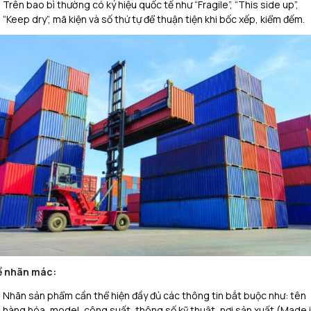
Trên bao bì thường có ký hiệu quốc tế như “Fragile”, “This side up”,
“Keep dry”, mã kiện và số thứ tự để thuận tiện khi bốc xếp, kiểm đếm.
ề nhãn mác:
Nhãn sản phẩm cần thể hiện đầy đủ các thông tin bắt buộc như: tên
hàng hóa, model, công suất, thông số kỹ thuật, nơi sản xuất (Made 