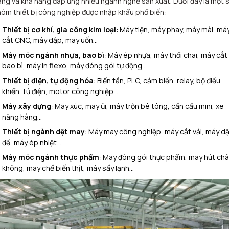
ng và khả năng đáp ứng nhiều ngành nghề sản xuất. Dưới đây là một 
óm thiết bị công nghiệp được nhập khẩu phổ biến:
Thiết bị cơ khí, gia công kim loại
: Máy tiện, máy phay, máy mài, má
cắt CNC, máy dập, máy uốn…
Máy móc ngành nhựa, bao bì
: Máy ép nhựa, máy thổi chai, máy cắt
bao bì, máy in flexo, máy đóng gói tự động…
Thiết bị điện, tự động hóa
: Biến tần, PLC, cảm biến, relay, bộ điều
khiển, tủ điện, motor công nghiệp…
Máy xây dựng
: Máy xúc, máy ủi, máy trộn bê tông, cần cẩu mini, xe
nâng hàng…
Thiết bị ngành dệt may
: Máy may công nghiệp, máy cắt vải, máy d
đế, máy ép nhiệt…
Máy móc ngành thực phẩm
: Máy đóng gói thực phẩm, máy hút ch
không, máy chế biến thịt, máy sấy lạnh…