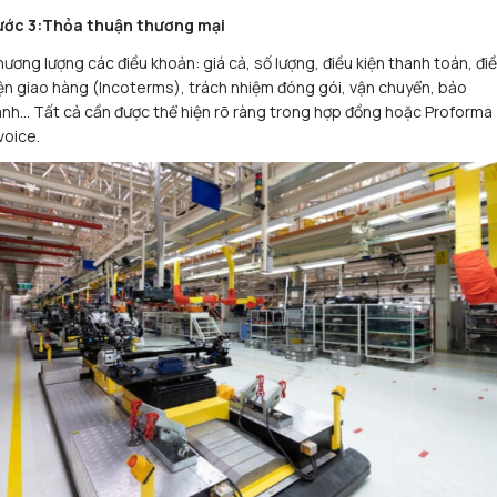
ước 3:Thỏa thuận thương mại
ương lượng các điều khoản: giá cả, số lượng, điều kiện thanh toán, đi
ện giao hàng (Incoterms), trách nhiệm đóng gói, vận chuyển, bảo
nh… Tất cả cần được thể hiện rõ ràng trong hợp đồng hoặc Proforma
voice.