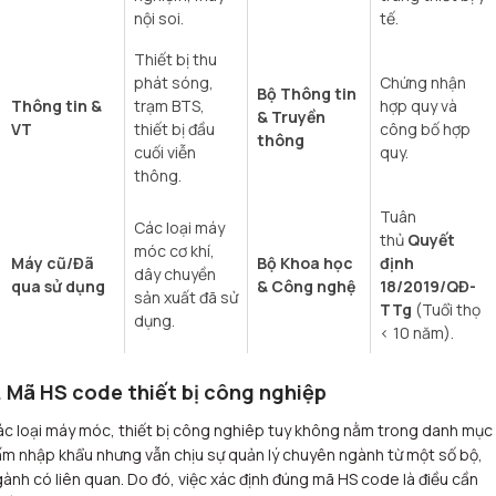
nội soi.
tế.
Thiết bị thu
phát sóng,
Chứng nhận
Bộ Thông tin
Thông tin &
trạm BTS,
hợp quy và
& Truyền
VT
thiết bị đầu
công bố hợp
thông
cuối viễn
quy.
thông.
Tuân
Các loại máy
thủ
Quyết
móc cơ khí,
Máy cũ/Đã
Bộ Khoa học
định
dây chuyền
qua sử dụng
& Công nghệ
18/2019/QĐ-
sản xuất đã sử
TTg
(Tuổi thọ
dụng.
< 10 năm).
. Mã HS code thiết bị công nghiệp
c loại máy móc, thiết bị công nghiêp tuy không nằm trong danh mục
m nhập khẩu nhưng vẫn chịu sự quản lý chuyên ngành từ một số bộ,
ành có liên quan. Do đó, việc xác định đúng mã HS code là điều cần