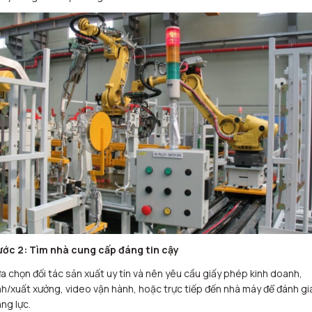
ước 2:
Tìm nhà cung cấp đáng tin cậy
a chọn đối tác sản xuất uy tín và nên yêu cầu giấy phép kinh doanh,
h/xuất xưởng, video vận hành, hoặc trực tiếp đến nhà máy để đánh gi
ng lực.