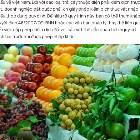
ẩu về Việt Nam. Đối với các loại trái cây thuộc diện phải kiểm dịch thực
t, doanh nghiệp bắt buộc phải xin giấy phép kiểm dịch thực vật nhập
ẩu theo đúng quy định. Để hiểu rõ quy trình này, bạn có thể tham khả
yết định 48/2007/QĐ-BNN hoặc các văn bản pháp lý thay thế liên qu
n việc cấp phép kiểm dịch đối với các vật thể cần phân tích nguy cơ
ch hại trước khi được phép nhập khẩu.