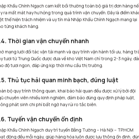
ập Khẩu Chính Ngạch cam kết bồi thường toàn bộ giá trị đơn hàng n
y ra mất mát hay hư hỏng trong quá trình vận chuyển. Đây là điểm khá
ệt thể hiện trách nhiệm và uy tín mà Nhập Khẩu Chính Ngạch mang lại
o từng khách hàng.
.4. Thời gian vận chuyển nhanh
ờ mạng lưới đối tác vận tải mạnh và quy trình vận hành tối ưu, hàng trá
y tươi từ Trung Quốc được đưa về kho Việt Nam chỉ trong 2-3 ngày, đ
o độ tươi ngon, đáp ứng kịp thời nhu cầu thị trường.
.5. Thủ tục hải quan minh bạch, đúng luật
àn bộ quy trình thông quan, khai báo hải quan đều được xử lý bởi đội
ũ chuyên viên nhiều kinh nghiệm, đảm bảo đúng quy định pháp luật,
ông phát sinh chi phí bất ngờ hay rủi ro tắc biên.
.6. Tuyến vận chuyển ổn định
ập Khẩu Chính Ngạch duy trì tuyến Bằng Tường – Hà Nội – TP.HCM
ạt động đều mỗi ngày, giúp hàng hóa luôn được lưu thông ổn định, đú