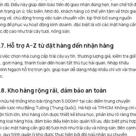
ến độ. Điều này giúp đảm bảo tiến độ giao nhận đúng hẹn, hạn chế tối 
nh trạng ùn ứ, tắc biên. Nhờ đó, khách hàng có thể yên tâm về thời gi
ng về, chủ động trong việc luân chuyển vốn, kịp thời bổ sung nguồn
ng để phục vụ hoạt động kinh doanh, đặc biệt là với các mặt hàng cầ
c độ cao như trái cây tươi, nông sản.
.7. Hỗ trợ A–Z từ đặt hàng đến nhận hàng
 việc chọn nhà cung cấp trái cây uy tín, thương lượng giá, kiểm tra giấ
, gom hàng, thanh toán đến hoàn tất thủ tục hải quan, Nhập Khẩu
ính Ngạch hỗ trợ trọn gói, giúp bạn dễ dàng nhập khẩu chỉ với vài tha
c.
.8. Kho hàng rộng rãi, đảm bảo an toàn
 hữu hệ thống kho bãi rộng hơn 5.000m² tại các điểm trung chuyển
iến lược như Bằng Tường (Trung Quốc), Hà Nội và TP.HCM. Không chỉ
ện tích lớn, kho hàng còn được thiết kế khoa học, phân khu rõ ràng th
ng loại hàng hóa, đảm bảo điều kiện bảo quản tối ưu, đặc biệt phù hợ
i các mặt hàng cần giữ độ tươi mới như trái cây và nông sản. Bên cạnh
, quy trình quản lý kho được thực hiện bởi đội ngũ nhân sự chuyên