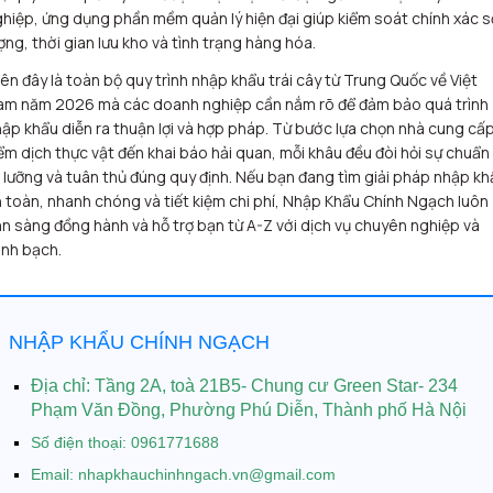
hiệp, ứng dụng phần mềm quản lý hiện đại giúp kiểm soát chính xác s
ợng, thời gian lưu kho và tình trạng hàng hóa.
ên đây là toàn bộ quy trình nhập khẩu trái cây từ Trung Quốc về Việt
am năm 2026 mà các doanh nghiệp cần nắm rõ để đảm bảo quá trình
ập khẩu diễn ra thuận lợi và hợp pháp. Từ bước lựa chọn nhà cung cấp
ểm dịch thực vật đến khai báo hải quan, mỗi khâu đều đòi hỏi sự chuẩn 
 lưỡng và tuân thủ đúng quy định. Nếu bạn đang tìm giải pháp nhập kh
 toàn, nhanh chóng và tiết kiệm chi phí, Nhập Khẩu Chính Ngạch luôn
n sàng đồng hành và hỗ trợ bạn từ A-Z với dịch vụ chuyên nghiệp và
nh bạch.
NHẬP KHẨU CHÍNH NGẠCH
Địa chỉ:
Tầng 2A, toà 21B5- Chung cư Green Star- 234
Phạm Văn Đồng, Phường Phú Diễn, Thành phố Hà Nội
Số điện thoại: 0961771688
Email: nhapkhauchinhngach.vn@gmail.com