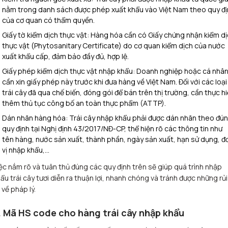
nằm trong danh sách được phép xuất khẩu vào Việt Nam theo quy đ
của cơ quan có thẩm quyền.
Giấy tờ kiểm dịch thực vật: Hàng hóa cần có Giấy chứng nhận kiểm d
thực vật (Phytosanitary Certificate) do cơ quan kiểm dịch của nước
xuất khẩu cấp, đảm bảo đầy đủ, hợp lệ.
Giấy phép kiểm dịch thực vật nhập khẩu: Doanh nghiệp hoặc cá nhâ
cần xin giấy phép này trước khi đưa hàng về Việt Nam. Đối với các loại
trái cây đã qua chế biến, đóng gói để bán trên thị trường, cần thực h
thêm thủ tục công bố an toàn thực phẩm (ATTP).
Dán nhãn hàng hóa: Trái cây nhập khẩu phải được dán nhãn theo đú
quy định tại Nghị định 43/2017/NĐ-CP, thể hiện rõ các thông tin như
tên hàng, nước sản xuất, thành phần, ngày sản xuất, hạn sử dụng, đ
vị nhập khẩu,…
ệc nắm rõ và tuân thủ đúng các quy định trên sẽ giúp quá trình nhập
ẩu trái cây tươi diễn ra thuận lợi, nhanh chóng và tránh được những rủi
 về pháp lý.
. Mã HS code cho hàng trái cây nhập khẩu