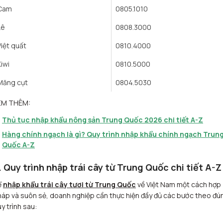
Cam
0805.1010
Lê
0808.3000
Việt quất
0810.4000
Kiwi
0810.5000
Măng cụt
0804.5030
EM THÊM:
Thủ tục nhập khẩu nông sản Trung Quốc 2026 chi tiết A-Z
Hàng chính ngạch là gì? Quy trình nhập khẩu chính ngạch Trun
Quốc A-Z
. Quy trình nhập trái cây từ Trung Quốc chi tiết A-Z
ể
nhập khẩu trái cây tươi từ Trung Quốc
về Việt Nam một cách hợp
áp và suôn sẻ, doanh nghiệp cần thực hiện đầy đủ các bước theo đú
y trình sau: