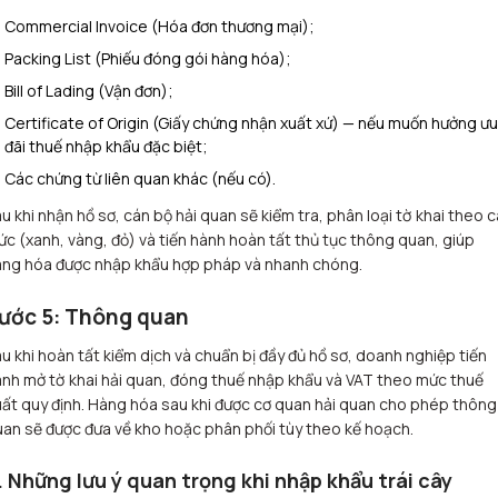
Commercial Invoice (Hóa đơn thương mại);
Packing List (Phiếu đóng gói hàng hóa);
Bill of Lading (Vận đơn);
Certificate of Origin (Giấy chứng nhận xuất xứ) — nếu muốn hưởng ưu
đãi thuế nhập khẩu đặc biệt;
Các chứng từ liên quan khác (nếu có).
u khi nhận hồ sơ, cán bộ hải quan sẽ kiểm tra, phân loại tờ khai theo 
c (xanh, vàng, đỏ) và tiến hành hoàn tất thủ tục thông quan, giúp
àng hóa được nhập khẩu hợp pháp và nhanh chóng.
ước 5: Thông quan
u khi hoàn tất kiểm dịch và chuẩn bị đầy đủ hồ sơ, doanh nghiệp tiến
nh mở tờ khai hải quan, đóng thuế nhập khẩu và VAT theo mức thuế
ất quy định. Hàng hóa sau khi được cơ quan hải quan cho phép thông
an sẽ được đưa về kho hoặc phân phối tùy theo kế hoạch.
. Những lưu ý quan trọng khi nhập khẩu trái cây