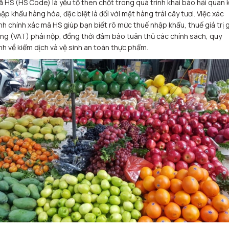
 HS (HS Code) là yếu tố then chốt trong quá trình khai báo hải quan k
ập khẩu hàng hóa, đặc biệt là đối với mặt hàng trái cây tươi. Việc xác
nh chính xác mã HS giúp bạn biết rõ mức thuế nhập khẩu, thuế giá trị 
ng (VAT) phải nộp, đồng thời đảm bảo tuân thủ các chính sách, quy
nh về kiểm dịch và vệ sinh an toàn thực phẩm.