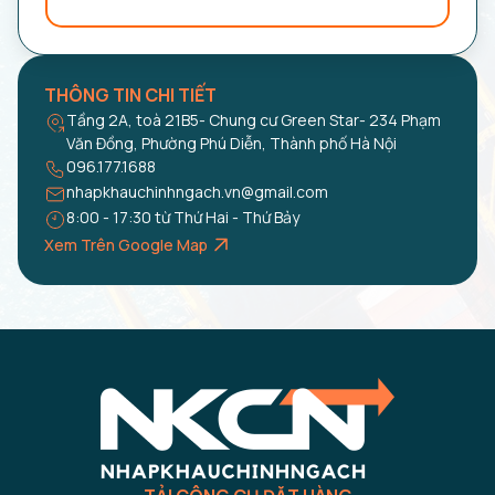
THÔNG TIN CHI TIẾT
Tầng 2A, toà 21B5- Chung cư Green Star- 234 Phạm
Văn Đồng, Phường Phú Diễn, Thành phố Hà Nội
096.177.1688
nhapkhauchinhngach.vn@gmail.com
8:00 - 17:30 từ Thứ Hai - Thứ Bảy
Xem Trên Google Map