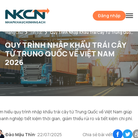
Đăng nhập
Trang Chủ
Tin Tức
Quy Trình Nhập Khẩu Trái Cây Từ Trung Quốc Về Việt Nam 2026
QUY TRÌNH NHẬP KHẨU TRÁI CÂY
TỪ TRUNG QUỐC VỀ VIỆT NAM
2026
m hiểu quy trình nhập khẩu trái cây từ Trung Quốc về Việt Nam giúp
anh nghiệp tiết kiệm thời gian, giảm thiểu rủi ro và tiết kiệm chi phí.
Đào Mậu Thìn
22/07/2025
Chia sẻ bài viết