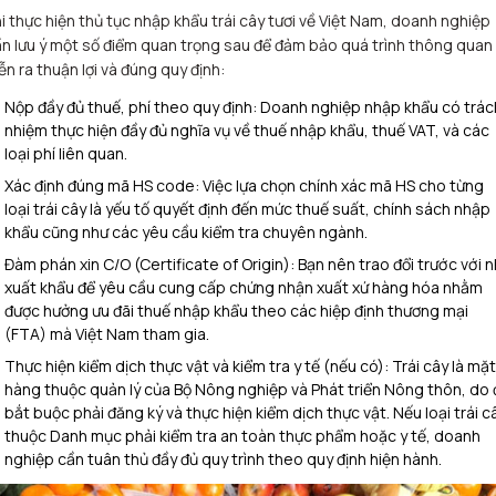
i thực hiện thủ tục nhập khẩu trái cây tươi về Việt Nam, doanh nghiệp
n lưu ý một số điểm quan trọng sau để đảm bảo quá trình thông quan
ễn ra thuận lợi và đúng quy định:
Nộp đầy đủ thuế, phí theo quy định: Doanh nghiệp nhập khẩu có trác
nhiệm thực hiện đầy đủ nghĩa vụ về thuế nhập khẩu, thuế VAT, và các
loại phí liên quan.
Xác định đúng mã HS code: Việc lựa chọn chính xác mã HS cho từng
loại trái cây là yếu tố quyết định đến mức thuế suất, chính sách nhập
khẩu cũng như các yêu cầu kiểm tra chuyên ngành.
Đàm phán xin C/O (Certificate of Origin): Bạn nên trao đổi trước với 
xuất khẩu để yêu cầu cung cấp chứng nhận xuất xứ hàng hóa nhằm
được hưởng ưu đãi thuế nhập khẩu theo các hiệp định thương mại
(FTA) mà Việt Nam tham gia.
Thực hiện kiểm dịch thực vật và kiểm tra y tế (nếu có): Trái cây là mặt
hàng thuộc quản lý của Bộ Nông nghiệp và Phát triển Nông thôn, do
bắt buộc phải đăng ký và thực hiện kiểm dịch thực vật. Nếu loại trái c
thuộc Danh mục phải kiểm tra an toàn thực phẩm hoặc y tế, doanh
nghiệp cần tuân thủ đầy đủ quy trình theo quy định hiện hành.