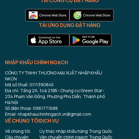
TẢI CÔNG CỤ ĐẶT HÀNG
TẢI ỨNG DỤNG ĐẶT HÀNG
NHẬP KHẨU CHÍNH NGẠCH
CÔNG TY TNHH THƯƠNG MẠI XUẤT NHẬP KHẨU
NKCN
Mã số thuế: 0111390845
Địa chỉ: Tầng 2A, toà 21B5- Chung cư Green Star-
234 Phạm Văn Đồng, Phường Phú Diễn, Thành phố
Hà Nội
Số điện thoại: 0961771688
Email: nhapkhauchinhngach.vn@gmail.com
VỀ CHÚNG TÔI
DỊCH VỤ
Về chúng tôi
Ủy thác nhập khẩu hàng Trung Quốc
Câu chuyện
Vận chuyển chính ngạch Trung Quốc