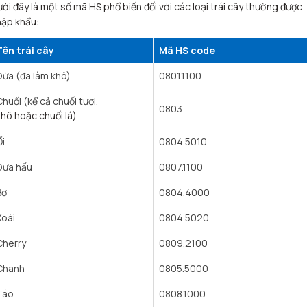
ới đây là một số mã HS phổ biến đối với các loại trái cây thường được
hập khẩu:
Tên trái cây
Mã HS code
Dừa (đã làm khô)
0801.1100
Chuối (kể cả chuối tươi,
0803
khô hoặc chuối lá)
Ổi
0804.5010
Dưa hấu
0807.1100
Bơ
0804.4000
Xoài
0804.5020
Cherry
0809.2100
Chanh
0805.5000
Táo
0808.1000