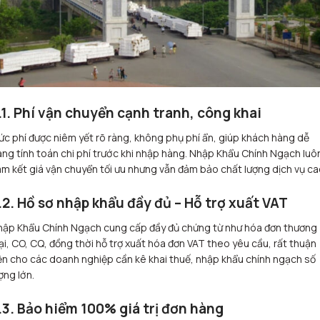
.1. Phí vận chuyển cạnh tranh, công khai
c phí được niêm yết rõ ràng, không phụ phí ẩn, giúp khách hàng dễ
ng tính toán chi phí trước khi nhập hàng. Nhập Khẩu Chính Ngạch luô
m kết giá vận chuyển tối ưu nhưng vẫn đảm bảo chất lượng dịch vụ ca
.2. Hồ sơ nhập khẩu đầy đủ – Hỗ trợ xuất VAT
hập Khẩu Chính Ngạch cung cấp đầy đủ chứng từ như hóa đơn thương
i, CO, CQ, đồng thời hỗ trợ xuất hóa đơn VAT theo yêu cầu, rất thuận
ện cho các doanh nghiệp cần kê khai thuế, nhập khẩu chính ngạch số
ợng lớn.
.3. Bảo hiểm 100% giá trị đơn hàng