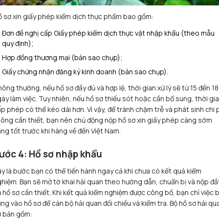
 sơ xin giấy phép kiểm dịch thực phẩm bao gồm:
Đơn đề nghị cấp Giấy phép kiểm dịch thực vật nhập khẩu (theo mẫu
quy định);
Hợp đồng thương mại (bản sao chụp);
Giấy chứng nhận đăng ký kinh doanh (bản sao chụp).
ông thường, nếu hồ sơ đầy đủ và hợp lệ, thời gian xử lý sẽ từ 15 đến 18
ày làm việc. Tuy nhiên, nếu hồ sơ thiếu sót hoặc cần bổ sung, thời gi
p phép có thể kéo dài hơn. Vì vậy, để tránh chậm trễ và phát sinh chi 
ông cần thiết, bạn nên chủ động nộp hồ sơ xin giấy phép càng sớm
ng tốt trước khi hàng về đến Việt Nam.
ước 4: Hồ sơ nhập khẩu
y là bước bạn có thể tiến hành ngay cả khi chưa có kết quả kiểm
hiệm. Bạn sẽ mở tờ khai hải quan theo hướng dẫn, chuẩn bị và nộp đầ
 hồ sơ cần thiết. Khi kết quả kiểm nghiệm được công bố, bạn chỉ việc 
ng vào hồ sơ để cán bộ hải quan đối chiếu và kiểm tra. Bộ hồ sơ hải qu
ơ bản gồm: