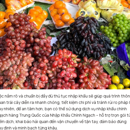
ệc nắm rõ và chuẩn bị đầy đủ thủ tục nhập khẩu sẽ giúp quá trình thô
an trái cây diễn ra nhanh chóng, tiết kiệm chi phí và tránh rủi ro pháp l
y nhiên, để an tâm hơn, bạn có thể sử dụng dịch vụ nhập khẩu chính
ạch hàng Trung Quốc của Nhập Khẩu Chính Ngạch – hỗ trợ trọn gói t
ểm dịch, khai báo hải quan đến vận chuyển về tận tay, đảm bảo đúng
y định và minh bạch từng khâu.