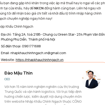
u bạn đang gặp khó khăn trong việc áp mã thuế hay lo ngại về các p
nh tại cửa khẩu, hãy để
NKCN
đồng hành cùng bạn. Liên hệ ngay với
úng tôi để nhận báo giá chi tiết và khởi đầu lộ trình nhập hàng chính
gạch chuyên nghiệp ngay hôm nay!
hập Khẩu Chính Ngạch
Địa chỉ: Tầng 2A, toà 21B5- Chung cư Green Star- 234 Phạm Văn Đồn
Phường Phú Diễn, Thành phố Hà Nội
Số điện thoại: 0961771688
Email: nhapkhauchinhngach.vn@gmail.com
Website:
https://nhapkhauchinhngach.vn
Đào Mậu Thìn
CEO
Với hơn 15 năm kinh nghiệm nghiên cứu thị trường
Trung Quốc và vận hành logistics, tôi trực tiếp định
hướng chiến lược, kiểm duyệt nội dung chuyên môn
trên website Nhập Khẩu Chính Ngạch thuộc CÔNG