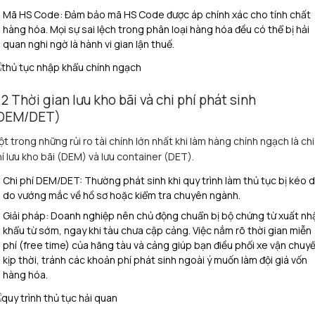
Mã HS Code: Đảm bảo mã HS Code được áp chính xác cho tính chất
hàng hóa. Mọi sự sai lệch trong phân loại hàng hóa đều có thể bị hải
quan nghi ngờ là hành vi gian lận thuế.
.2 Thời gian lưu kho bãi và chi phí phát sinh
DEM/DET)
t trong những rủi ro tài chính lớn nhất khi làm hàng chính ngạch là chi
í lưu kho bãi (DEM) và lưu container (DET).
Chi phí DEM/DET: Thường phát sinh khi quy trình làm thủ tục bị kéo d
do vướng mắc về hồ sơ hoặc kiểm tra chuyên ngành.
Giải pháp: Doanh nghiệp nên chủ động chuẩn bị bộ chứng từ xuất nh
khẩu từ sớm, ngay khi tàu chưa cập cảng. Việc nắm rõ thời gian miễn
phí (free time) của hãng tàu và cảng giúp bạn điều phối xe vận chuy
kịp thời, tránh các khoản phí phát sinh ngoài ý muốn làm đội giá vốn
hàng hóa.