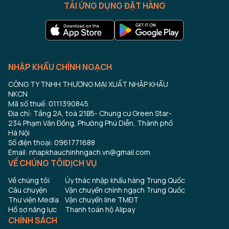
TẢI ỨNG DỤNG ĐẶT HÀNG
NHẬP KHẨU CHÍNH NGẠCH
CÔNG TY TNHH THƯƠNG MẠI XUẤT NHẬP KHẨU
NKCN
Mã số thuế: 0111390845
Địa chỉ: Tầng 2A, toà 21B5- Chung cư Green Star-
234 Phạm Văn Đồng, Phường Phú Diễn, Thành phố
Hà Nội
Số điện thoại: 0961771688
Email: nhapkhauchinhngach.vn@gmail.com
VỀ CHÚNG TÔI
DỊCH VỤ
Về chúng tôi
Ủy thác nhập khẩu hàng Trung Quốc
Câu chuyện
Vận chuyển chính ngạch Trung Quốc
Thư viện Media
Vận chuyển line TMĐT
Hồ sơ năng lực
Thanh toán hộ Alipay
CHÍNH SÁCH