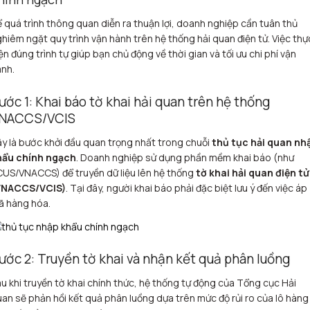
 quá trình thông quan diễn ra thuận lợi, doanh nghiệp cần tuân thủ
hiêm ngặt quy trình vận hành trên hệ thống hải quan điện tử. Việc thự
ện đúng trình tự giúp bạn chủ động về thời gian và tối ưu chi phí vận
nh.
ước 1: Khai báo tờ khai hải quan trên hệ thống
NACCS/VCIS
y là bước khởi đầu quan trọng nhất trong chuỗi
thủ tục hải quan nh
hẩu chính ngạch
. Doanh nghiệp sử dụng phần mềm khai báo (như
US/VNACCS) để truyền dữ liệu lên hệ thống
tờ khai hải quan điện tử
VNACCS/VCIS)
. Tại đây, người khai báo phải đặc biệt lưu ý đến việc áp
ã hàng hóa.
ước 2: Truyền tờ khai và nhận kết quả phân luồng
u khi truyền tờ khai chính thức, hệ thống tự động của Tổng cục Hải
an sẽ phản hồi kết quả phân luồng dựa trên mức độ rủi ro của lô hàng