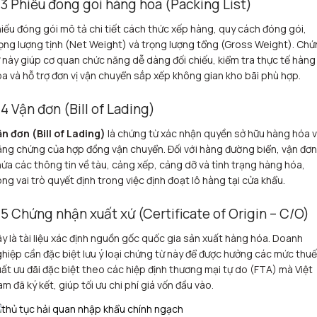
.3 Phiếu đóng gói hàng hóa (Packing List)
iếu đóng gói mô tả chi tiết cách thức xếp hàng, quy cách đóng gói,
ọng lượng tịnh (Net Weight) và trọng lượng tổng (Gross Weight). Ch
 này giúp cơ quan chức năng dễ dàng đối chiếu, kiểm tra thực tế hàng
a và hỗ trợ đơn vị vận chuyển sắp xếp không gian kho bãi phù hợp.
.4 Vận đơn (Bill of Lading)
n đơn (Bill of Lading)
là chứng từ xác nhận quyền sở hữu hàng hóa 
ng chứng của hợp đồng vận chuyển. Đối với hàng đường biển, vận đơn
ứa các thông tin về tàu, cảng xếp, cảng dỡ và tình trạng hàng hóa,
ng vai trò quyết định trong việc định đoạt lô hàng tại cửa khẩu.
.5 Chứng nhận xuất xứ (Certificate of Origin – C/O)
y là tài liệu xác định nguồn gốc quốc gia sản xuất hàng hóa. Doanh
hiệp cần đặc biệt lưu ý loại chứng từ này để được hưởng các mức thuế
ất ưu đãi đặc biệt theo các hiệp định thương mại tự do (FTA) mà Việt
m đã ký kết, giúp tối ưu chi phí giá vốn đầu vào.