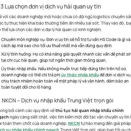
.3 Lựa chọn đơn vị dịch vụ hải quan uy tín
i với các doanh nghiệp mới hoặc chưa có đội ngũ logistics chuyên sâ
ệc tự thực hiện khai báo thường tiềm ẩn nhiều sai sót. Thay vào đó, b
 thể lựa chọn các đơn vị đại lý hải quan có kinh nghiệm.
Chuyên môn nghiệp vụ: Đơn vị uy tín sẽ hỗ trợ tư vấn HS Code là gì và
cách áp mã sao cho tối ưu thuế nhất mà vẫn đúng quy định.
Xử lý tình huống: Họ có khả năng giải quyết nhanh các vấn đề phát si
tại chi cục hải quan, giúp rút ngắn thời gian thông quan.
Ủy thác nhập khẩu: Nếu không muốn trực tiếp đứng tên trên hồ sơ,
doanh nghiệp có thể chi trả phí
ủy thác nhập khẩu
để đơn vị dịch vụ
chịu trách nhiệm hoàn toàn về mặt pháp lý và vận hành, đảm bảo an
toàn tuyệt đối cho lô hàng.
. NKCN – Dịch vụ nhập khẩu Trung Việt trọn gói
ong bối cảnh các quy định về
thủ tục hải quan nhập khẩu chính
gạch
ngày càng siết chặt, việc tìm kiếm một đối tác vận chuyển uy tín 
i toán then chốt của doanh nghiệp.
NKCN
tự hào mang đến giải pháp
ịch vụ nhập khẩu chính ngạch
Trung Việt trọn gói, giúp bạn tối ưu ch