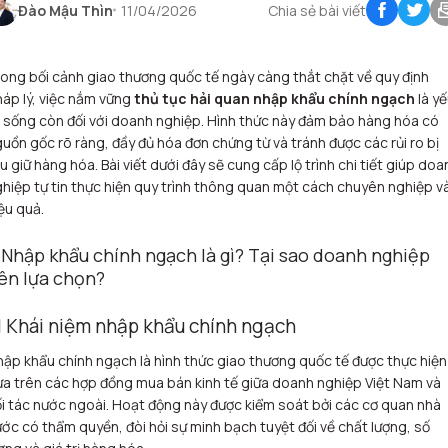
Đào Mậu Thìn
11/04/2026
Chia sẻ bài viết
ong bối cảnh giao thương quốc tế ngày càng thắt chặt về quy định
áp lý, việc nắm vững
thủ tục hải quan nhập khẩu chính ngạch
là y
 sống còn đối với doanh nghiệp. Hình thức này đảm bảo hàng hóa có
uồn gốc rõ ràng, đầy đủ hóa đơn chứng từ và tránh được các rủi ro bị
u giữ hàng hóa. Bài viết dưới đây sẽ cung cấp lộ trình chi tiết giúp doa
hiệp tự tin thực hiện quy trình thông quan một cách chuyên nghiệp v
ệu quả.
. Nhập khẩu chính ngạch là gì? Tại sao doanh nghiệp
ên lựa chọn?
.1 Khái niệm nhập khẩu chính ngạch
ập khẩu chính ngạch là hình thức giao thương quốc tế được thực hiện
a trên các hợp đồng mua bán kinh tế giữa doanh nghiệp Việt Nam và
i tác nước ngoài. Hoạt động này được kiểm soát bởi các cơ quan nhà
ớc có thẩm quyền, đòi hỏi sự minh bạch tuyệt đối về chất lượng, số