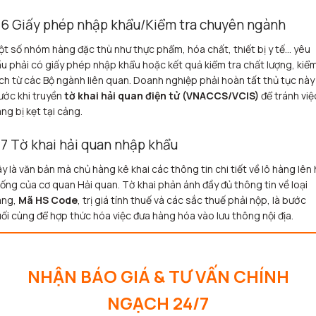
.6 Giấy phép nhập khẩu/Kiểm tra chuyên ngành
t số nhóm hàng đặc thù như thực phẩm, hóa chất, thiết bị y tế… yêu
u phải có giấy phép nhập khẩu hoặc kết quả kiểm tra chất lượng, kiể
ch từ các Bộ ngành liên quan. Doanh nghiệp phải hoàn tất thủ tục này
ước khi truyền
tờ khai hải quan điện tử (VNACCS/VCIS)
để tránh việ
ng bị kẹt tại cảng.
.7 Tờ khai hải quan nhập khẩu
y là văn bản mà chủ hàng kê khai các thông tin chi tiết về lô hàng lên
ống của cơ quan Hải quan. Tờ khai phản ánh đầy đủ thông tin về loại
àng,
Mã HS Code
, trị giá tính thuế và các sắc thuế phải nộp, là bước
ối cùng để hợp thức hóa việc đưa hàng hóa vào lưu thông nội địa.
NHẬN BÁO GIÁ & TƯ VẤN CHÍNH
NGẠCH 24/7