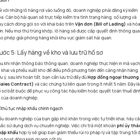
i với những lô hàng rơi vào luồng đỏ, doanh nghiệp phải đăng ký kiểm
a. Cán bộ hải quan sẽ trực tiếp kiểm tra tình trạng hàng, số lượng và
y cách đóng gói so với khai báo trên
Vận đơn (Bill of Lading)
và hó
n. Nếu mọi thứ trùng khớp, lô hàng sẽ được cấp quyết định thông qua
o phép giải phóng hàng khỏi khu vực giám sát hải quan.
ước 5: Lấy hàng về kho và lưu trữ hồ sơ
u khi nhận thông báo thông quan, doanh nghiệp thực hiện in mã vạch
 khai và phiếu xuất kho để điều phối phương tiện đến cảng nhận hàng.
u ý, sau khi hoàn tất, bạn cần lưu trữ đầy đủ
Hợp đồng ngoại thương
Sales Contract)
và các chứng từ liên quan trong ít nhất 5 năm. Đây là
 sơ bắt buộc để phục vụ công tác hậu kiểm hoặc quyết toán thuế địn
 của doanh nghiệp.
u doanh nghiệp của bạn gặp khó khăn trong việc tự triển khai, hãy c
ắc sử dụng dịch vụ chuyên nghiệp. Việc chi trả một khoản
phí ủy thá
hập khẩu
hợp lý sẽ giúp bạn giảm thiểu rủi ro pháp lý và tập trung tối 
o hoạt động kinh doanh cốt lõi.