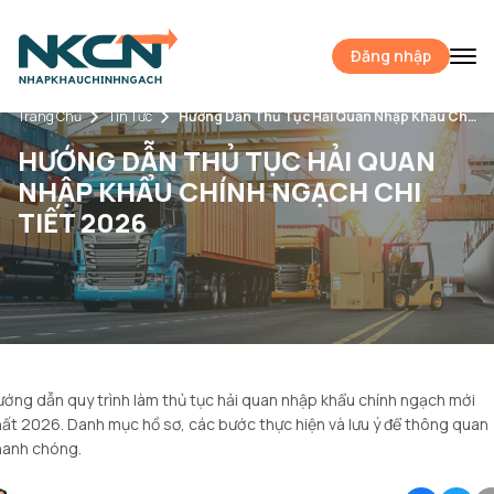
Đăng nhập
Trang Chủ
Tin Tức
Hướng Dẫn Thủ Tục Hải Quan Nhập Khẩu Chính Ngạch Chi Tiết 2026
HƯỚNG DẪN THỦ TỤC HẢI QUAN
NHẬP KHẨU CHÍNH NGẠCH CHI
TIẾT 2026
ớng dẫn quy trình làm thủ tục hải quan nhập khẩu chính ngạch mới
ất 2026. Danh mục hồ sơ, các bước thực hiện và lưu ý để thông quan
hanh chóng.