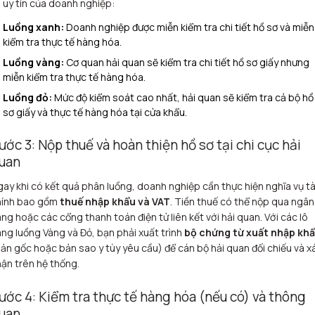
 uy tín của doanh nghiệp:
Luồng xanh:
Doanh nghiệp được miễn kiểm tra chi tiết hồ sơ và miễn
kiểm tra thực tế hàng hóa.
Luồng vàng:
Cơ quan hải quan sẽ kiểm tra chi tiết hồ sơ giấy nhưng
miễn kiểm tra thực tế hàng hóa.
Luồng đỏ:
Mức độ kiểm soát cao nhất, hải quan sẽ kiểm tra cả bộ hồ
sơ giấy và thực tế hàng hóa tại cửa khẩu.
ước 3: Nộp thuế và hoàn thiện hồ sơ tại chi cục hải
uan
ay khi có kết quả phân luồng, doanh nghiệp cần thực hiện nghĩa vụ tà
hính bao gồm
thuế nhập khẩu và VAT
. Tiền thuế có thể nộp qua ngân
ng hoặc các cổng thanh toán điện tử liên kết với hải quan. Với các lô
ng luồng Vàng và Đỏ, bạn phải xuất trình
bộ chứng từ xuất nhập kh
ản gốc hoặc bản sao y tùy yêu cầu) để cán bộ hải quan đối chiếu và x
ận trên hệ thống.
ước 4: Kiểm tra thực tế hàng hóa (nếu có) và thông
uan