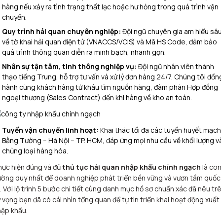
hàng nếu xảy ra tình trạng thất lạc hoặc hư hỏng trong quá trình vận
chuyển.
Quy trình hải quan chuyên nghiệp:
Đội ngũ chuyên gia am hiểu sâ
về tờ khai hải quan điện tử (VNACCS/VCIS) và Mã HS Code, đảm bảo
quá trình thông quan diễn ra minh bạch, nhanh gọn.
Nhân sự tận tâm, tinh thông nghiệp vụ:
Đội ngũ nhân viên thành
thạo tiếng Trung, hỗ trợ tư vấn và xử lý đơn hàng 24/7. Chúng tôi đồn
hành cùng khách hàng từ khâu tìm nguồn hàng, đàm phán Hợp đồng
ngoại thương (Sales Contract) đến khi hàng về kho an toàn.
Tuyến vận chuyển linh hoạt:
Khai thác tối đa các tuyến huyết mạch
Bằng Tường – Hà Nội – TP. HCM, đáp ứng mọi nhu cầu về khối lượng v
chủng loại hàng hóa.
ực hiện đúng và đủ
thủ tục hải quan nhập khẩu chính ngạch
là co
ờng duy nhất để doanh nghiệp phát triển bền vững và vươn tầm quốc
. Với lộ trình 5 bước chi tiết cùng danh mục hồ sơ chuẩn xác đã nêu tr
 vọng bạn đã có cái nhìn tổng quan để tự tin triển khai hoạt động xuất
ập khẩu.