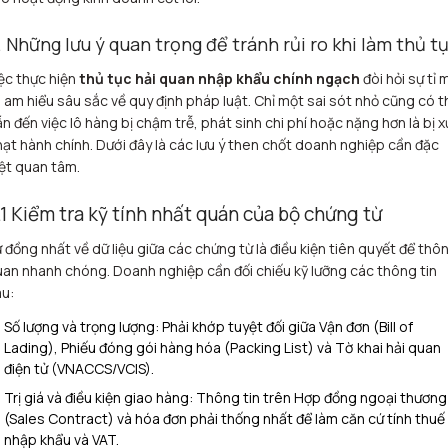
. Những lưu ý quan trọng để tránh rủi ro khi làm thủ t
ệc thực hiện
thủ tục hải quan nhập khẩu chính ngạch
đòi hỏi sự tỉ 
 am hiểu sâu sắc về quy định pháp luật. Chỉ một sai sót nhỏ cũng có t
n đến việc lô hàng bị chậm trễ, phát sinh chi phí hoặc nặng hơn là bị x
ạt hành chính. Dưới đây là các lưu ý then chốt doanh nghiệp cần đặc
ệt quan tâm.
.1 Kiểm tra kỹ tính nhất quán của bộ chứng từ
 đồng nhất về dữ liệu giữa các chứng từ là điều kiện tiên quyết để thô
an nhanh chóng. Doanh nghiệp cần đối chiếu kỹ lưỡng các thông tin
u:
Số lượng và trọng lượng: Phải khớp tuyệt đối giữa Vận đơn (Bill of
Lading), Phiếu đóng gói hàng hóa (Packing List) và Tờ khai hải quan
điện tử (VNACCS/VCIS).
Trị giá và điều kiện giao hàng: Thông tin trên Hợp đồng ngoại thương
(Sales Contract) và hóa đơn phải thống nhất để làm căn cứ tính thuế
nhập khẩu và VAT.