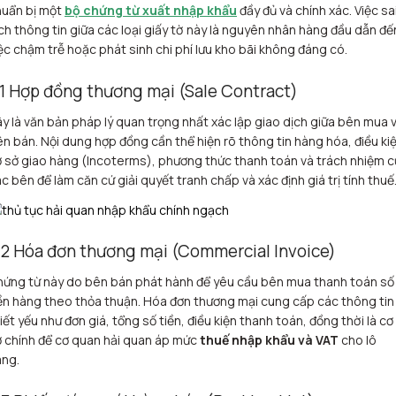
huẩn bị một
bộ chứng từ xuất nhập khẩu
đầy đủ và chính xác. Việc sa
ch thông tin giữa các loại giấy tờ này là nguyên nhân hàng đầu dẫn đế
ệc chậm trễ hoặc phát sinh chi phí lưu kho bãi không đáng có.
.1 Hợp đồng thương mại (Sale Contract)
y là văn bản pháp lý quan trọng nhất xác lập giao dịch giữa bên mua 
n bán. Nội dung hợp đồng cần thể hiện rõ thông tin hàng hóa, điều ki
 sở giao hàng (Incoterms), phương thức thanh toán và trách nhiệm 
c bên để làm căn cứ giải quyết tranh chấp và xác định giá trị tính thuế
.2 Hóa đơn thương mại (Commercial Invoice)
ứng từ này do bên bán phát hành để yêu cầu bên mua thanh toán số
ền hàng theo thỏa thuận. Hóa đơn thương mại cung cấp các thông tin
iết yếu như đơn giá, tổng số tiền, điều kiện thanh toán, đồng thời là cơ
 chính để cơ quan hải quan áp mức
thuế nhập khẩu và VAT
cho lô
àng.