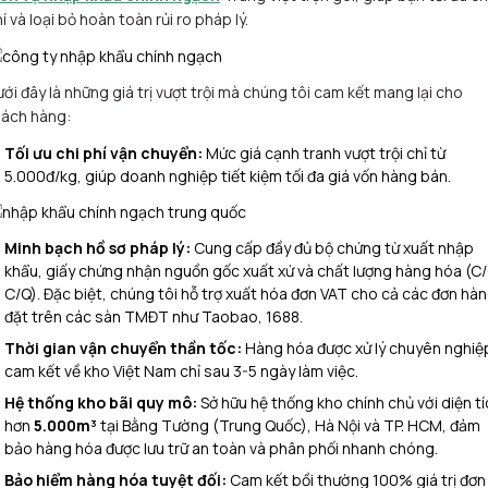
í và loại bỏ hoàn toàn rủi ro pháp lý.
ới đây là những giá trị vượt trội mà chúng tôi cam kết mang lại cho
hách hàng:
Tối ưu chi phí vận chuyển:
Mức giá cạnh tranh vượt trội chỉ từ
5.000đ/kg, giúp doanh nghiệp tiết kiệm tối đa giá vốn hàng bán.
Minh bạch hồ sơ pháp lý:
Cung cấp đầy đủ bộ chứng từ xuất nhập
khẩu, giấy chứng nhận nguồn gốc xuất xứ và chất lượng hàng hóa (C/
C/Q). Đặc biệt, chúng tôi hỗ trợ xuất hóa đơn VAT cho cả các đơn hà
đặt trên các sàn TMĐT như Taobao, 1688.
Thời gian vận chuyển thần tốc:
Hàng hóa được xử lý chuyên nghiệ
cam kết về kho Việt Nam chỉ sau 3-5 ngày làm việc.
Hệ thống kho bãi quy mô:
Sở hữu hệ thống kho chính chủ với diện tí
hơn
5.000m³
tại Bằng Tường (Trung Quốc), Hà Nội và TP. HCM, đảm
bảo hàng hóa được lưu trữ an toàn và phân phối nhanh chóng.
Bảo hiểm hàng hóa tuyệt đối:
Cam kết bồi thường 100% giá trị đơn