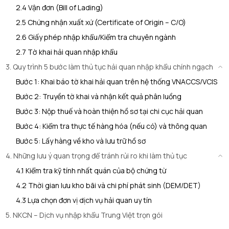
2.4 Vận đơn (Bill of Lading)
2.5 Chứng nhận xuất xứ (Certificate of Origin – C/O)
2.6 Giấy phép nhập khẩu/Kiểm tra chuyên ngành
2.7 Tờ khai hải quan nhập khẩu
3. Quy trình 5 bước làm thủ tục hải quan nhập khẩu chính ngạch
Bước 1: Khai báo tờ khai hải quan trên hệ thống VNACCS/VCIS
Bước 2: Truyền tờ khai và nhận kết quả phân luồng
Bước 3: Nộp thuế và hoàn thiện hồ sơ tại chi cục hải quan
Bước 4: Kiểm tra thực tế hàng hóa (nếu có) và thông quan
Bước 5: Lấy hàng về kho và lưu trữ hồ sơ
4. Những lưu ý quan trọng để tránh rủi ro khi làm thủ tục
4.1 Kiểm tra kỹ tính nhất quán của bộ chứng từ
4.2 Thời gian lưu kho bãi và chi phí phát sinh (DEM/DET)
4.3 Lựa chọn đơn vị dịch vụ hải quan uy tín
5. NKCN – Dịch vụ nhập khẩu Trung Việt trọn gói