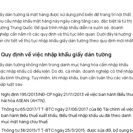
ấy dán tường là mặt hàng được sử dụng phổ biến để trang trí nội thất.
u cầu nhập khẩu mặt hàng này ngày càng tăng cao, đặc biệt là từ thị
ường Trung Quốc. Để quá trình nhập khẩu diễn ra suôn sẻ, doanh
hiệp cần nắm rõ các quy định và thủ tục liên quan. Dưới đây là hướng
n chi tiết về thủ tục nhập khẩu giấy dán tường theo quy định mới nhất
. Quy định về việc nhập khẩu giấy dán tường
iấy dán tường không nằm trong danh mục hàng hóa cấm nhập khẩu
ặc nhập khẩu có điều kiện. Do đó, cá nhân, doanh nghiệp có thể nhậ
ẩu bình thường. Tuy nhiên, khi nhập khẩu, bạn cần tuân thủ các văn b
áp luật sau:
Nghị định 195/2013/NĐ-CP ngày 21/11/2013 về việc ban hành Biểu th
hài hòa ASEAN (AHTN).
Thông tư 65/2017/TT-BTC ngày 27/06/2017 của Bộ Tài chính về việ
ban hành Biểu thuế xuất khẩu, Biểu thuế nhập khẩu ưu đãi theo danh
mục mặt hàng chịu thuế.
Thông tư 38/2015/TT-BTC ngày 25/3/2015, được sửa đổi, bổ sung b