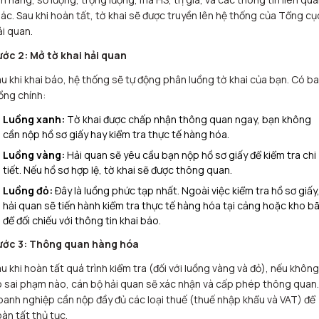
ác. Sau khi hoàn tất, tờ khai sẽ được truyền lên hệ thống của Tổng cụ
i quan.
ước 2: Mở tờ khai hải quan
u khi khai báo, hệ thống sẽ tự động phân luồng tờ khai của bạn. Có ba
ồng chính:
Luồng xanh:
Tờ khai được chấp nhận thông quan ngay, bạn không
cần nộp hồ sơ giấy hay kiểm tra thực tế hàng hóa.
Luồng vàng:
Hải quan sẽ yêu cầu bạn nộp hồ sơ giấy để kiểm tra chi
tiết. Nếu hồ sơ hợp lệ, tờ khai sẽ được thông quan.
Luồng đỏ:
Đây là luồng phức tạp nhất. Ngoài việc kiểm tra hồ sơ giấy
hải quan sẽ tiến hành kiểm tra thực tế hàng hóa tại cảng hoặc kho bã
để đối chiếu với thông tin khai báo.
ước 3: Thông quan hàng hóa
u khi hoàn tất quá trình kiểm tra (đối với luồng vàng và đỏ), nếu không
 sai phạm nào, cán bộ hải quan sẽ xác nhận và cấp phép thông quan.
anh nghiệp cần nộp đầy đủ các loại thuế (thuế nhập khẩu và VAT) để
àn tất thủ tục.