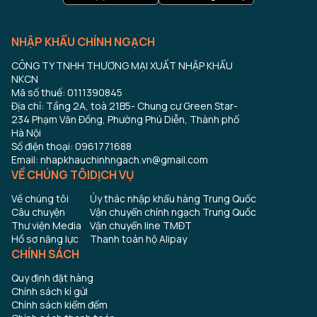
NHẬP KHẨU CHÍNH NGẠCH
CÔNG TY TNHH THƯƠNG MẠI XUẤT NHẬP KHẨU
NKCN
Mã số thuế: 0111390845
Địa chỉ: Tầng 2A, toà 21B5- Chung cư Green Star-
234 Phạm Văn Đồng, Phường Phú Diễn, Thành phố
Hà Nội
Số điện thoại: 0961771688
Email: nhapkhauchinhngach.vn@gmail.com
VỀ CHÚNG TÔI
DỊCH VỤ
Về chúng tôi
Ủy thác nhập khẩu hàng Trung Quốc
Câu chuyện
Vận chuyển chính ngạch Trung Quốc
Thư viện Media
Vận chuyển line TMĐT
Hồ sơ năng lực
Thanh toán hộ Alipay
CHÍNH SÁCH
Quy định đặt hàng
Chính sách kí gửi
Chính sách kiểm đếm