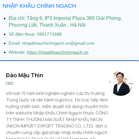
NHẬP KHẨU CHÍNH NGẠCH
Địa chỉ: Tầng 6, IP3 Imperial Plaza 360 Giải Phóng,
Phương Liệt, Thanh Xuân , Hà Nội
Số điện thoại: 0961771688
Email: nhapkhauchinhngach.vn@gmail.com
Website:
https://nhapkhauchinhngach.vn
Đào Mậu Thìn
CEO
Với hơn 15 năm kinh nghiệm nghiên cứu thị trường
Trung Quốc và vận hành logistics, tôi trực tiếp định
hướng chiến lược, kiểm duyệt nội dung chuyên môn
trên website Nhập Khẩu Chính Ngạch thuộc CÔNG
TY TNHH THƯƠNG MẠI XUẤT NHẬP KHẨU NKCN
(NKCN IMPORT EXPORT TRADING CO., LTD), đơn vị
chuyên cung cấp giải pháp nhập khẩu chính ngạch
hàng hóa từ Trung Quốc về Việt Nam trọn gói.