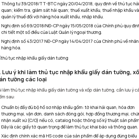
Thông tư 39/2018/TT-BTC ngày 20/04/2018, quy định về thủ tục hả
quan; kiểm tra, giám sát hải quan; thuế xuất khẩu, thuế nhập khẩu và
quản lý thuế đối với hàng hóa xuất khẩu, nhập khẩu.
Nghị định số 69/2018/NĐ-CP ngày 15/05/2018 của Chính phủ quy địn
chi tiết một số điều của Luật Quản lý ngoại thương.
Nghị định số 43/2017 NĐ-CP ngày 14/04/2017 của Chính phủ về nhãn
hàng hóa.
. Lưu ý khi làm thủ tục nhập khẩu giấy dán tường, x
án tường các loại
i làm thủ tục nhập khẩu giấy dán tường và xốp dán tường, cần lưu ý c
ểm sau:
Chuẩn bị đầy đủ bộ hồ sơ nhập khẩu gồm: tờ khai hải quan, hóa đơn
thương mại, vận đơn, danh sách đóng gói, hợp đồng thương mại, ch
nhận xuất xứ (C/O) nếu có, catalog hoặc thông số kỹ thuật sản phẩm
Đây là các giấy tờ quan trọng để làm thủ tục khai báo và thông quan.
Xác định chính xác mã HS code của sản phẩm để áp dụng đúng biểu