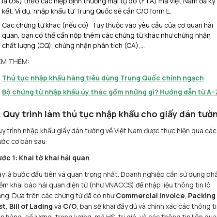
là 0%) theo các hiệp định thương mại tự do (FTA) mà Việt Nam đã ký
kết. Ví dụ, nhập khẩu từ Trung Quốc sẽ cần C/O form E.
Các chứng từ khác (nếu có): Tùy thuộc vào yêu cầu của cơ quan hải
quan, bạn có thể cần nộp thêm các chứng từ khác như chứng nhận
chất lượng (CQ), chứng nhận phân tích (CA),…
EM THÊM:
Thủ tục nhập khẩu hàng tiêu dùng Trung Quốc chính ngạch
Bộ chứng từ nhập khẩu ủy thác gồm những gì? Hướng dẫn từ A–
. Quy trình làm thủ tục nhập khẩu cho giấy dán tườ
y trình nhập khẩu giấy dán tường về Việt Nam được thực hiện qua các
ớc cơ bản sau:
ớc 1: Khai tờ khai hải quan
y là bước đầu tiên và quan trọng nhất. Doanh nghiệp cần sử dụng ph
m khai báo hải quan điện tử (như VNACCS) để nhập liệu thông tin lô
ng. Dựa trên các chứng từ đã có như
Commercial Invoice
,
Packing
st
,
Bill of Lading
và
C/O
, bạn sẽ khai đầy đủ và chính xác các thông ti
n hàng, số lượng, trọng lượng, mã HS, trị giá, và các thông tin liên qu