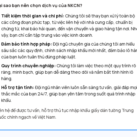
ại sao bạn nên chọn dịch vụ của NKCN?
Tiết kiệm thời gian và chi phí:
Chúng tôi sẽ thay bạn xử lý toàn bộ
các công đoạn phức tạp, từ việc liên hệ với nhà cung cấp, chuẩn bị
chứng từ, khai báo hải quan, đến vận chuyển và giao hàng tận nơi. N
vậy, bạn chỉ cần tập trung vào việc kinh doanh.
Đảm bảo tính hợp pháp:
Đội ngũ chuyên gia của chúng tôi am hiểu
sâu sắc các quy định, chính sách nhập khẩu mới nhất, đảm bảo lô hà
của bạn luôn tuân thủ đúng pháp luật.
Quy trình chuyên nghiệp:
Chúng tôi làm việc theo một quy trình rõ
ràng, minh bạch, giúp bạn dễ dàng theo dõi và nắm bắt tình hình lô
hàng.
Hỗ trợ tận tình:
Đội ngũ nhân viên luôn sẵn sàng tư vấn, giải đáp mọ
thắc mắc của bạn 24/7, giúp bạn yên tâm trong suốt quá trình nhập
khẩu.
ên hệ để được tư vấn, hỗ trợ thủ tục nhập khẩu giấy dán tường Trung
ốc chính ngạch về Việt Nam.