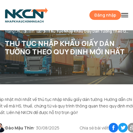
Đăng nhập
Trang Chủ
Tin Tức
Thủ Tục Nhập Khẩu Giấy Dán Tường Theo Quy Định Mới Nhất
THỦ TỤC NHẬP KHẨU GIẤY DÁN
TƯỜNG THEO QUY ĐỊNH MỚI NHẤT
p nhật mới nhất về thủ tục nhập khẩu giấy dán tường. Hướng dẫn chi
ết về mã HS, thuế, chứng từ và quy trình thông quan theo quy định mớ
ất. Liên hệ NKCN để được hỗ trợ trọn gói!
Đào Mậu Thìn
30/08/2025
Chia sẻ bài viết