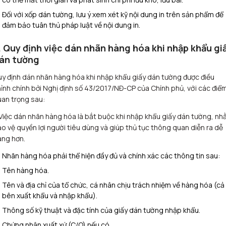
Đối với xốp dán tường, lưu ý xem xét kỹ nội dung in trên sản phẩm để
đảm bảo tuân thủ pháp luật về nội dung in.
. Quy định việc dán nhãn hàng hóa khi nhập khẩu gi
án tường
y định dán nhãn hàng hóa khi nhập khẩu giấy dán tường được điều
ỉnh chính bởi Nghị định số 43/2017/NĐ-CP của Chính phủ, với các điể
an trọng sau:
Việc dán nhãn hàng hóa là bắt buộc khi nhập khẩu giấy dán tường, n
o vệ quyền lợi người tiêu dùng và giúp thủ tục thông quan diễn ra dễ
àng hơn.
Nhãn hàng hóa phải thể hiện đầy đủ và chính xác các thông tin sau:
Tên hàng hóa.
Tên và địa chỉ của tổ chức, cá nhân chịu trách nhiệm về hàng hóa (cả
bên xuất khẩu và nhập khẩu).
Thông số kỹ thuật và đặc tính của giấy dán tường nhập khẩu.
Chứng nhận xuất xứ (C/O) nếu có.