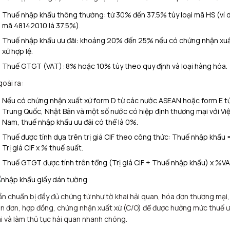
Thuế nhập khẩu thông thường: từ 30% đến 37.5% tùy loại mã HS (ví 
mã 48142010 là 37.5%).
Thuế nhập khẩu ưu đãi: khoảng 20% đến 25% nếu có chứng nhận xu
xứ hợp lệ.
Thuế GTGT (VAT): 8% hoặc 10% tùy theo quy định và loại hàng hóa.
oài ra:
Nếu có chứng nhận xuất xứ form D từ các nước ASEAN hoặc form E t
Trung Quốc, Nhật Bản và một số nước có hiệp định thương mại với Vi
Nam, thuế nhập khẩu ưu đãi có thể là 0%.
Thuế được tính dựa trên trị giá CIF theo công thức: Thuế nhập khẩu 
Trị giá CIF x % thuế suất.
Thuế GTGT được tính trên tổng (Trị giá CIF + Thuế nhập khẩu) x %VA
n chuẩn bị đầy đủ chứng từ như tờ khai hải quan, hóa đơn thương mại,
n đơn, hợp đồng, chứng nhận xuất xứ (C/O) để được hưởng mức thuế 
i và làm thủ tục hải quan nhanh chóng.