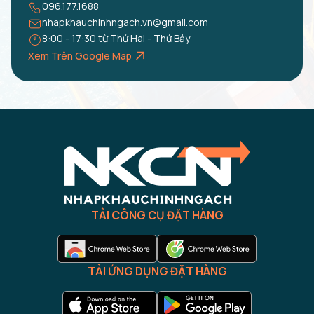
096.177.1688
nhapkhauchinhngach.vn@gmail.com
8:00 - 17:30 từ Thứ Hai - Thứ Bảy
Xem Trên Google Map
TẢI CÔNG CỤ ĐẶT HÀNG
TẢI ỨNG DỤNG ĐẶT HÀNG