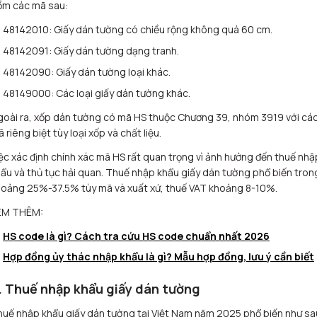
ồm các mã sau:
48142010: Giấy dán tường có chiều rộng không quá 60 cm.
48142091: Giấy dán tường dạng tranh.
48142090: Giấy dán tường loại khác.
48149000: Các loại giấy dán tường khác.
oài ra, xốp dán tường có mã HS thuộc Chương 39, nhóm 3919 với cá
 riêng biệt tùy loại xốp và chất liệu.
ệc xác định chính xác mã HS rất quan trọng vì ảnh hưởng đến thuế nhậ
ẩu và thủ tục hải quan. Thuế nhập khẩu giấy dán tường phổ biến tron
oảng 25%-37.5% tùy mã và xuất xứ, thuế VAT khoảng 8-10%.
EM THÊM:
HS code là gì? Cách tra cứu HS code chuẩn nhất 2026
Hợp đồng ủy thác nhập khẩu là gì? Mẫu hợp đồng, lưu ý cần biết
. Thuế nhập khẩu giấy dán tường
uế nhập khẩu giấy dán tường tại Việt Nam năm 2025 phổ biến như sa