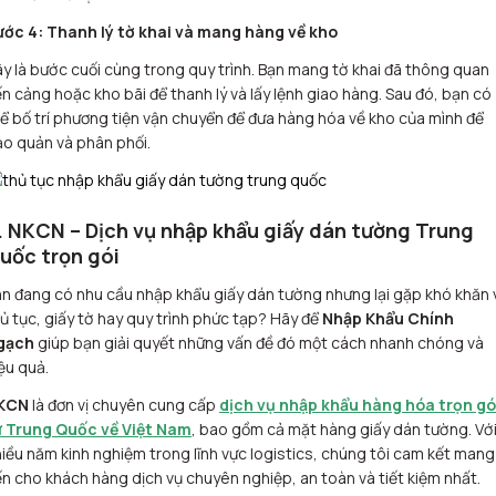
ước 4: Thanh lý tờ khai và mang hàng về kho
y là bước cuối cùng trong quy trình. Bạn mang tờ khai đã thông quan
n cảng hoặc kho bãi để thanh lý và lấy lệnh giao hàng. Sau đó, bạn có
ể bố trí phương tiện vận chuyển để đưa hàng hóa về kho của mình để
o quản và phân phối.
. NKCN – Dịch vụ nhập khẩu giấy dán tường Trung
uốc trọn gói
n đang có nhu cầu nhập khẩu giấy dán tường nhưng lại gặp khó khăn 
ủ tục, giấy tờ hay quy trình phức tạp? Hãy để
Nhập Khẩu Chính
gạch
giúp bạn giải quyết những vấn đề đó một cách nhanh chóng và
ệu quả.
KCN
là đơn vị chuyên cung cấp
dịch vụ nhập khẩu hàng hóa trọn gó
ừ Trung Quốc về Việt Nam
, bao gồm cả mặt hàng giấy dán tường. Vớ
iều năm kinh nghiệm trong lĩnh vực logistics, chúng tôi cam kết mang
n cho khách hàng dịch vụ chuyên nghiệp, an toàn và tiết kiệm nhất.