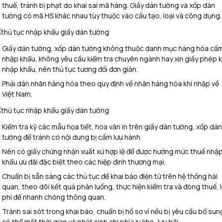
thuế, tránh bị phạt do khai sai mã hàng. Giấy dán tường và xốp dán
tường có mã HS khác nhau tùy thuộc vào cấu tạo, loại và công dụng.
Giấy dán tường, xốp dán tường không thuộc danh mục hàng hóa cấ
nhập khẩu, không yêu cầu kiểm tra chuyên ngành hay xin giấy phép k
nhập khẩu, nên thủ tục tương đối đơn giản.
Phải dán nhãn hàng hóa theo quy định về nhãn hàng hóa khi nhập về
Việt Nam.
Kiểm tra kỹ các mẫu họa tiết, hoa văn in trên giấy dán tường, xốp dán
tường để tránh có nội dung bị cấm lưu hành.
Nên có giấy chứng nhận xuất xứ hợp lệ để được hưởng mức thuế nhậ
khẩu ưu đãi đặc biệt theo các hiệp định thương mại.
Chuẩn bị sẵn sàng các thủ tục để khai báo điện tử trên hệ thống hải
quan, theo dõi kết quả phân luồng, thực hiện kiểm tra và đóng thuế, 
phí để nhanh chóng thông quan.
Tránh sai sót trong khai báo, chuẩn bị hồ sơ vì nếu bị yêu cầu bổ sun
có thể mất thời gian và phát sinh chi phí lưu kho, lưu bãi.