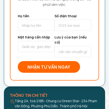
phút làm việc.
Họ tên
Số điện thoại
Mặt hàng cần nhập
Lưu ý của bạn (nếu
có)
NHẬN TƯ VẤN NGAY
THÔNG TIN CHI TIẾT
Tầng 2A, toà 21B5- Chung cư Green Star- 234 Phạm
Văn Đồng, Phường Phú Diễn, Thành phố Hà Nội