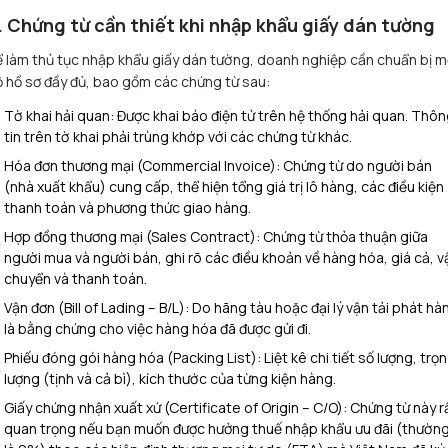
. Chứng từ cần thiết khi nhập khẩu giấy dán tường
 làm thủ tục nhập khẩu giấy dán tường, doanh nghiệp cần chuẩn bị m
 hồ sơ đầy đủ, bao gồm các chứng từ sau:
Tờ khai hải quan: Được khai báo điện tử trên hệ thống hải quan. Thô
tin trên tờ khai phải trùng khớp với các chứng từ khác.
Hóa đơn thương mại (Commercial Invoice): Chứng từ do người bán
(nhà xuất khẩu) cung cấp, thể hiện tổng giá trị lô hàng, các điều kiện
thanh toán và phương thức giao hàng.
Hợp đồng thương mại (Sales Contract): Chứng từ thỏa thuận giữa
người mua và người bán, ghi rõ các điều khoản về hàng hóa, giá cả, v
chuyển và thanh toán.
Vận đơn (Bill of Lading – B/L): Do hãng tàu hoặc đại lý vận tải phát hà
là bằng chứng cho việc hàng hóa đã được gửi đi.
Phiếu đóng gói hàng hóa (Packing List): Liệt kê chi tiết số lượng, trọ
lượng (tịnh và cả bì), kích thước của từng kiện hàng.
Giấy chứng nhận xuất xứ (Certificate of Origin – C/O): Chứng từ này r
quan trọng nếu bạn muốn được hưởng thuế nhập khẩu ưu đãi (thườn