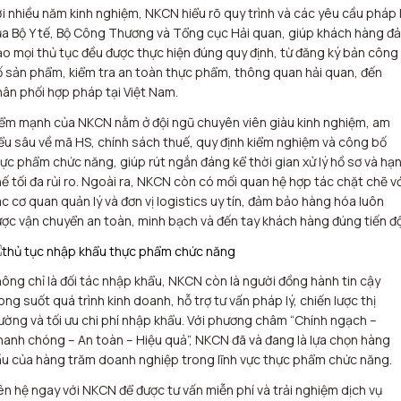
i nhiều năm kinh nghiệm, NKCN hiểu rõ quy trình và các yêu cầu pháp 
a Bộ Y tế, Bộ Công Thương và Tổng cục Hải quan, giúp khách hàng đ
o mọi thủ tục đều được thực hiện đúng quy định, từ đăng ký bản công
 sản phẩm, kiểm tra an toàn thực phẩm, thông quan hải quan, đến
ân phối hợp pháp tại Việt Nam.
ểm mạnh của NKCN nằm ở đội ngũ chuyên viên giàu kinh nghiệm, am
ểu sâu về mã HS, chính sách thuế, quy định kiểm nghiệm và công bố
ực phẩm chức năng, giúp rút ngắn đáng kể thời gian xử lý hồ sơ và hạ
ế tối đa rủi ro. Ngoài ra, NKCN còn có mối quan hệ hợp tác chặt chẽ v
c cơ quan quản lý và đơn vị logistics uy tín, đảm bảo hàng hóa luôn
ợc vận chuyển an toàn, minh bạch và đến tay khách hàng đúng tiến độ
ông chỉ là đối tác nhập khẩu, NKCN còn là người đồng hành tin cậy
ong suốt quá trình kinh doanh, hỗ trợ tư vấn pháp lý, chiến lược thị
ường và tối ưu chi phí nhập khẩu. Với phương châm “Chính ngạch –
anh chóng – An toàn – Hiệu quả”, NKCN đã và đang là lựa chọn hàng
u của hàng trăm doanh nghiệp trong lĩnh vực thực phẩm chức năng.
ên hệ ngay với NKCN để được tư vấn miễn phí và trải nghiệm dịch vụ