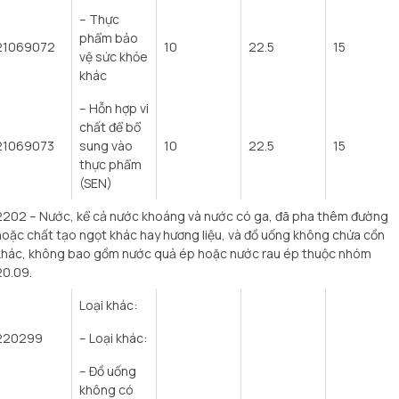
– Thực
phẩm bảo
21069072
10
22.5
15
vệ sức khỏe
khác
– Hỗn hợp vi
chất để bổ
21069073
sung vào
10
22.5
15
thực phẩm
(SEN)
2202 – Nước, kể cả nước khoáng và nước có ga, đã pha thêm đường
hoặc chất tạo ngọt khác hay hương liệu, và đồ uống không chứa cồn
khác, không bao gồm nước quả ép hoặc nước rau ép thuộc nhóm
20.09.
Loại khác:
220299
– Loại khác:
– Đồ uống
không có