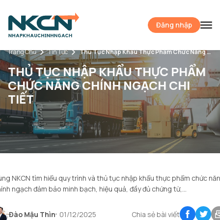
Đăng nhập
Trang Chủ
Tin Tức
Thủ Tục Nhập Khẩu Thực Phẩm Chức Năng Chính Ngạch Chi Tiết
THỦ TỤC NHẬP KHẨU THỰC PHẨM
CHỨC NĂNG CHÍNH NGẠCH CHI
TIẾT
ng NKCN tìm hiểu quy trình và thủ tục nhập khẩu thực phẩm chức nă
ính ngạch đảm bảo minh bạch, hiệu quả, đầy đủ chứng từ,...
Đào Mậu Thìn
01/12/2025
Chia sẻ bài viết