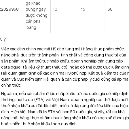
ga khác
22029950
dùng ngay
10
45
30
được không
cần pha
loãng
u ý:
Việc xác định chính xác mã HS cho từng mặt hàng thực phẩm chức
năng phải dựa trên thành phần, tính chất và công dụng thực tế của
sản phẩm. Khi làm thủ tục nhập khẩu, doanh nghiệp cần cung cấp
catalogue, tài liệu kỹ thuật (nếu có), hoặc có thể được Cục Kiểm định
Hải quan giám định để xác định mã HS phù hợp. Kết quả kiểm tra của h
quan và Cục Kiểm định Hải quan là căn cứ pháp lý cuối cùng để áp mã
chính thức.
Ngoài ra, nếu sản phẩm được nhập khẩu từ các quốc gia có hiệp định
thương mại tự do (FTA) với Việt Nam, doanh nghiệp có thể được hưở
thuế nhập khẩu ưu đãi đặc biệt, miễn là đáp ứng đủ điều kiện của hiệp
định. Hiện Việt Nam đã ký FTA với hơn 50 quốc gia, vì vậy, rất có khả
năng mặt hàng thực phẩm chức năng nhập khẩu của bạn sẽ được gi
hoặc miễn thuế nhập khẩu theo quy định.