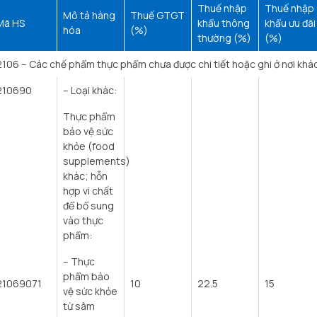
Thuế nhập
Thuế nhập
Mô tả hàng
Thuế GTGT
Mã HS
khẩu thông
khẩu ưu đãi
hóa
(%)
thường (%)
(%)
2106 – Các chế phẩm thực phẩm chưa được chi tiết hoặc ghi ở nơi khác
210690
– Loại khác:
Thực phẩm
bảo vệ sức
khỏe (food
supplements)
khác; hỗn
hợp vi chất
để bổ sung
vào thực
phẩm:
– Thực
phẩm bảo
21069071
10
22.5
15
vệ sức khỏe
từ sâm