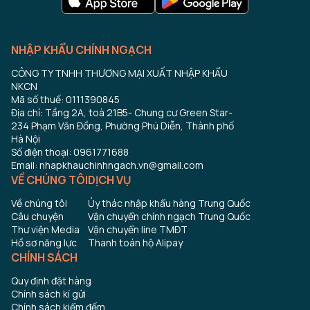
NHẬP KHẨU CHÍNH NGẠCH
CÔNG TY TNHH THƯƠNG MẠI XUẤT NHẬP KHẨU
NKCN
Mã số thuế: 0111390845
Địa chỉ: Tầng 2A, toà 21B5- Chung cư Green Star-
234 Phạm Văn Đồng, Phường Phú Diễn, Thành phố
Hà Nội
Số điện thoại: 0961771688
Email: nhapkhauchinhngach.vn@gmail.com
VỀ CHÚNG TÔI
DỊCH VỤ
Về chúng tôi
Ủy thác nhập khẩu hàng Trung Quốc
Câu chuyện
Vận chuyển chính ngạch Trung Quốc
Thư viện Media
Vận chuyển line TMĐT
Hồ sơ năng lực
Thanh toán hộ Alipay
CHÍNH SÁCH
Quy định đặt hàng
Chính sách kí gửi
Chính sách kiểm đếm