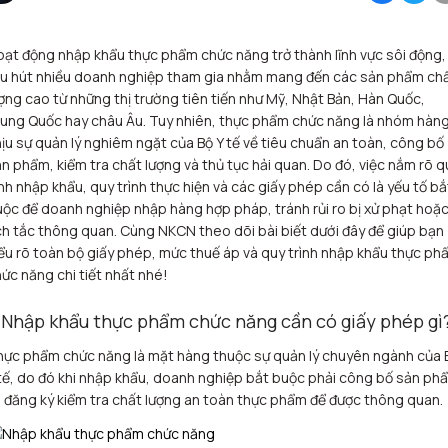
ạt động nhập khẩu thực phẩm chức năng trở thành lĩnh vực sôi động,
hu hút nhiều doanh nghiệp tham gia nhằm mang đến các sản phẩm ch
ợng cao từ những thị trường tiên tiến như Mỹ, Nhật Bản, Hàn Quốc,
rung Quốc hay châu Âu.
Tuy nhiên, thực phẩm chức năng là nhóm hàn
ịu sự quản lý nghiêm ngặt của Bộ Y tế về tiêu chuẩn an toàn, công bố
n phẩm, kiểm tra chất lượng và thủ tục hải quan. Do đó, việc nắm rõ q
nh nhập khẩu, quy trình thực hiện và các giấy phép cần có là yếu tố bắ
ộc để doanh nghiệp nhập hàng hợp pháp, tránh rủi ro bị xử phạt hoặ
ch tắc thông quan.
Cùng NKCN theo dõi bài biết dưới đây để giúp bạn
ểu rõ toàn bộ giấy phép, mức thuế áp và quy trình nhập khẩu thực ph
ức năng chi tiết nhất nhé!
. Nhập khẩu thực phẩm chức năng cần có giấy phép gì
ực phẩm chức năng là mặt hàng thuộc sự quản lý chuyên ngành của 
tế, do đó khi nhập khẩu, doanh nghiệp bắt buộc phải công bố sản ph
 đăng ký kiểm tra chất lượng an toàn thực phẩm để được thông quan.