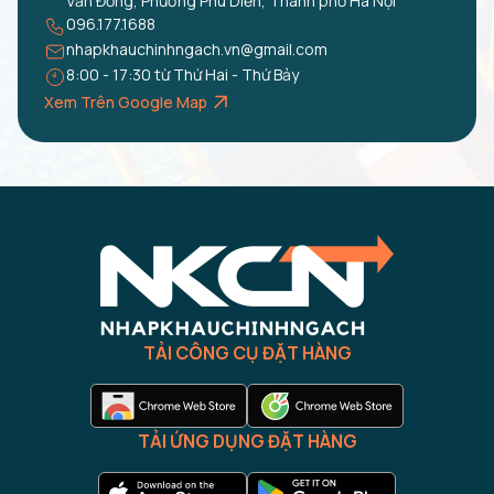
Văn Đồng, Phường Phú Diễn, Thành phố Hà Nội
096.177.1688
nhapkhauchinhngach.vn@gmail.com
8:00 - 17:30 từ Thứ Hai - Thứ Bảy
Xem Trên Google Map
TẢI CÔNG CỤ ĐẶT HÀNG
TẢI ỨNG DỤNG ĐẶT HÀNG