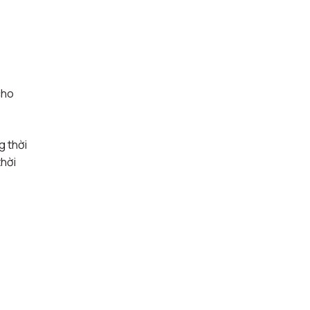
cho
g thời
thời