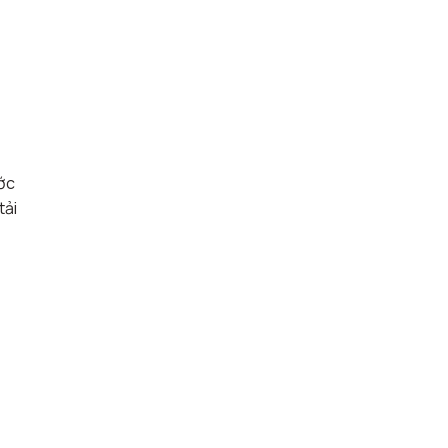
ước
tải