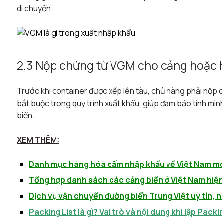
di chuyển.
2.3 Nộp chứng từ VGM cho cảng hoặc 
Trước khi container được xếp lên tàu, chủ hàng phải nộp
bắt buộc trong quy trình xuất khẩu, giúp đảm bảo tính minh
biển.
XEM THÊM:
Danh mục hàng hóa cấm nhập khẩu về Việt Nam mớ
Tổng hợp danh sách các cảng biển ở Việt Nam hiệ
Dịch vụ vận chuyển đường biển Trung Việt uy tín,
Packing List là gì? Vai trò và nội dung khi lập Packi