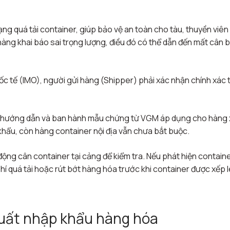
ng quá tải container, giúp bảo vệ an toàn cho tàu, thuyền viên
hàng khai báo sai trọng lượng, điều đó có thể dẫn đến mất cân 
c tế (IMO), người gửi hàng (Shipper) phải xác nhận chính xác 
am hướng dẫn và ban hành mẫu chứng từ VGM áp dụng cho hàng 
khẩu, còn hàng container nội địa vẫn chưa bắt buộc.
ộng cân container tại cảng để kiểm tra. Nếu phát hiện contain
í quá tải hoặc rút bớt hàng hóa trước khi container được xếp 
 xuất nhập khẩu hàng hóa