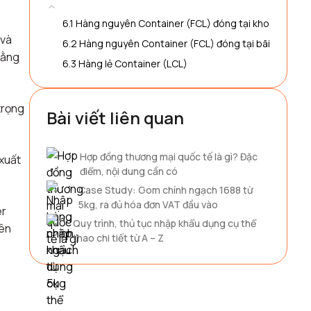
6.1 Hàng nguyên Container (FCL) đóng tại kho
 và
6.2 Hàng nguyên Container (FCL) đóng tại bãi
bằng
6.3 Hàng lẻ Container (LCL)
trọng
Bài viết liên quan
Hợp đồng thương mại quốc tế là gì? Đặc
xuất
điểm, nội dung cần có
Case Study: Gom chính ngạch 1688 từ
5kg, ra đủ hóa đơn VAT đầu vào
er
Quy trình, thủ tục nhập khẩu dụng cụ thể
lên
thao chi tiết từ A – Z