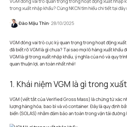
VGM đóng vai trò quan trọng trong hoạt động xuất nhập khẩ
trong xuất nhập khẩu? Cùng NKCN tìm hiểu chi tiết tại đây
Đào Mậu Thìn
28/10/2025
VGM đóng vai trò cực kỳ quan trọng trong hoạt động xuất n
đã biết rõ VGM là gì chưa? Tại sao mọi lô hàng xuất khẩu
VGM là gì trong xuất nhập khẩu, ý nghĩa của nó và quy t
quan thuận lợi, an toàn nhất nhé!
1. Khái niệm VGM là gì trong xu
VGM (viết tắt của Verified Gross Mass) là chứng từ xác n
lượng hàng hóa, bao bì và vỏ container. Đây là quy định 
biển (SOLAS) nhằm đảm bảo an toàn trong vận tải đường 