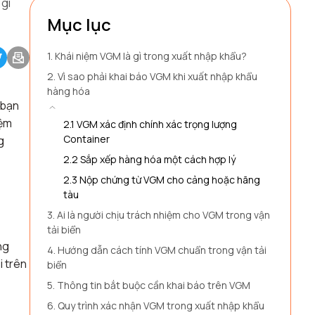
 gì
Mục lục
1. Khái niệm VGM là gì trong xuất nhập khẩu?
2. Vì sao phải khai báo VGM khi xuất nhập khẩu
hàng hóa
 bạn
iệm
2.1 VGM xác định chính xác trọng lượng
Container
g
2.2 Sắp xếp hàng hóa một cách hợp lý
2.3 Nộp chứng từ VGM cho cảng hoặc hãng
tàu
3. Ai là người chịu trách nhiệm cho VGM trong vận
tải biển
ng
4. Hướng dẫn cách tính VGM chuẩn trong vận tải
i trên
biển
5. Thông tin bắt buộc cần khai báo trên VGM
6. Quy trình xác nhận VGM trong xuất nhập khẩu