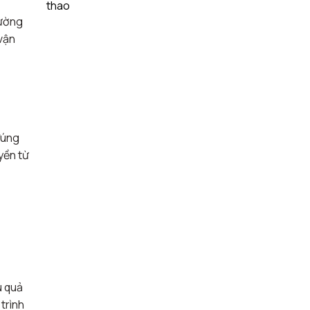
đường
 vận
đúng
yền từ
u quả
trình