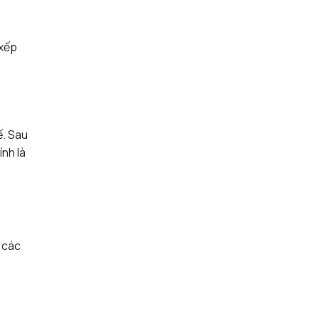
 xếp
ế. Sau
ính là
 các