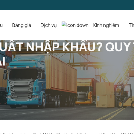
ệu
Bảng giá
Dịch vụ
Kinh nghiệm
Ti
rình Xác Nhận VGM Trong Vận Tải
XUẤT NHẬP KHẨU? QUY
I