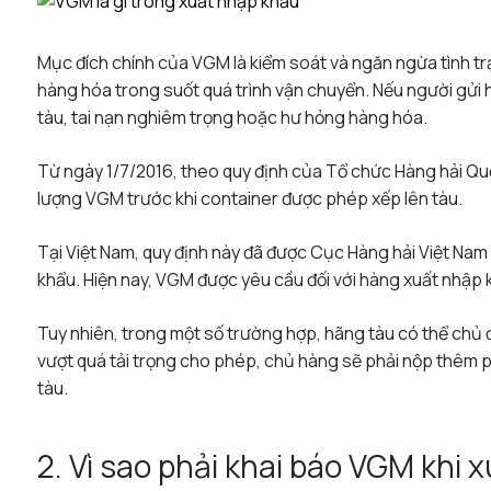
Mục đích chính của VGM là kiểm soát và ngăn ngừa tình trạ
hàng hóa trong suốt quá trình vận chuyển. Nếu người gửi 
tàu, tai nạn nghiêm trọng hoặc hư hỏng hàng hóa.
Từ ngày 1/7/2016, theo quy định của Tổ chức Hàng hải Quố
lượng VGM trước khi container được phép xếp lên tàu.
Tại Việt Nam, quy định này đã được Cục Hàng hải Việt N
khẩu. Hiện nay, VGM được yêu cầu đối với hàng xuất nhập 
Tuy nhiên, trong một số trường hợp, hãng tàu có thể chủ đ
vượt quá tải trọng cho phép, chủ hàng sẽ phải nộp thêm ph
tàu.
2. Vì sao phải khai báo VGM khi