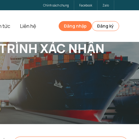
Chính sách chung
Facebook
Zalo
n tức
Liên hệ
Đăng nhập
Đăng ký
 TRÌNH XÁC NHẬN