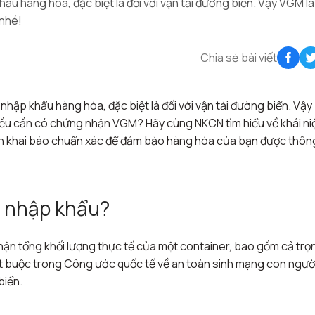
u hàng hóa, đặc biệt là đối với vận tải đường biển. Vậy VGM là
 nhé!
Chia sẻ bài viết
hập khẩu hàng hóa, đặc biệt là đối với vận tải đường biển. Vậy
 đều cần có chứng nhận VGM? Hãy cùng NKCN tìm hiểu về khái n
rình khai báo chuẩn xác để đảm bảo hàng hóa của bạn được thôn
ất nhập khẩu?
hận tổng khối lượng thực tế của một container, bao gồm cả trọ
bắt buộc trong Công ước quốc tế về an toàn sinh mạng con ngườ
biển.