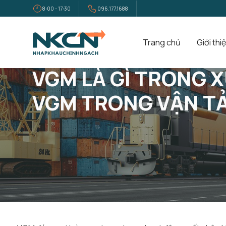
8:00 - 17:30
096.177.1688
Trang chủ
Giới thi
Trang Chủ
Tin Tức
VGM Là Gì Trong Xuất Nhập Khẩu? Quy T
VGM LÀ GÌ TRONG 
VGM TRONG VẬN TẢ