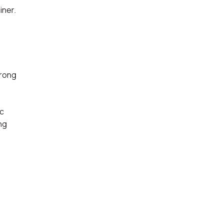
iner.
trong
ác
ng