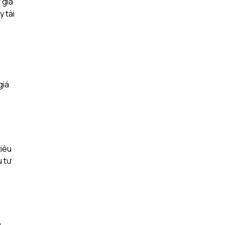
 giá
y tài
giá
tiêu
u tư