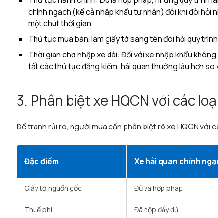
Thủ tục hành chính: Dù là hợp pháp, nhưng quy trình là
chính ngạch (kể cả nhập khẩu tư nhân) đôi khi đòi hỏi nh
một chút thời gian.
Thủ tục mua bán, làm giấy tờ sang tên đòi hỏi quy trình
Thời gian chờ nhập xe dài: Đối với xe nhập khẩu không 
tất các thủ tục đăng kiểm, hải quan thường lâu hơn so 
3. Phân biệt xe HQCN với các loạ
Để tránh rủi ro, người mua cần phân biệt rõ xe HQCN với c
Đặc điểm
Xe hải quan chính ngạ
Giấy tờ nguồn gốc
Đủ và hợp pháp ​
Thuế phí
Đã nộp đầy đủ ​