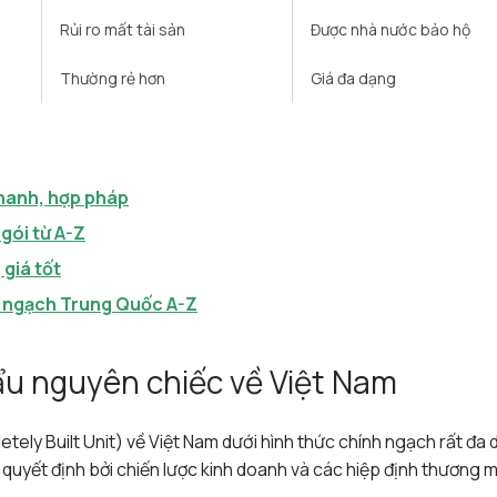
Rủi ro mất tài sản ​
Được nhà nước bảo hộ ​
Thường rẻ hơn ​
Giá đa dạng
nhanh, hợp pháp
 gói từ A-Z
giá tốt
h ngạch Trung Quốc A-Z
u nguyên chiếc về Việt Nam
ly Built Unit) về Việt Nam dưới hình thức chính ngạch rất đa 
uyết định bởi chiến lược kinh doanh và các hiệp định thương m