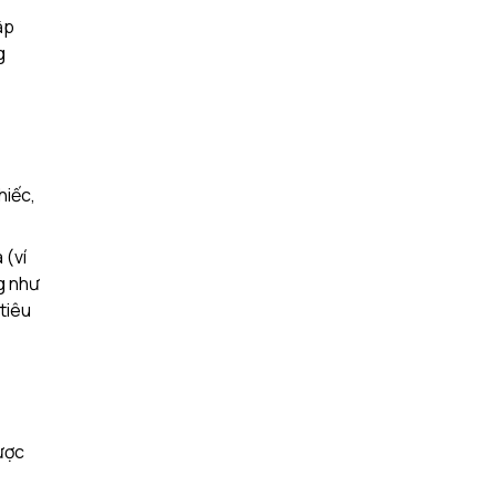
ập
g
hiếc,
 (ví
ng như
tiêu
ược