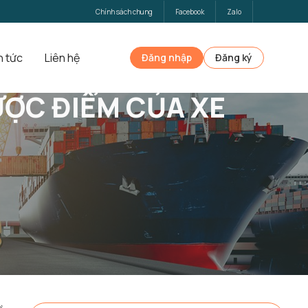
Chính sách chung
Facebook
Zalo
n tức
Liên hệ
Đăng nhập
Đăng ký
ƯỢC ĐIỂM CỦA XE