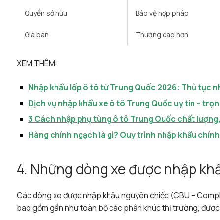
Quyền sở hữu
Bảo vệ hợp pháp ​
Giá bán
Thường cao hơn ​
XEM THÊM:
Nhập khẩu lốp ô tô từ Trung Quốc 2026: Thủ tục 
Dịch vụ nhập khẩu xe ô tô Trung Quốc uy tín – trọn
3 Cách nhập phụ tùng ô tô Trung Quốc chất lượng, 
Hàng chính ngạch là gì? Quy trình nhập khẩu chín
4. Những dòng xe được nhập khẩ
Các dòng xe được nhập khẩu nguyên chiếc (CBU – Complete
bao gồm gần như toàn bộ các phân khúc thị trường, được q