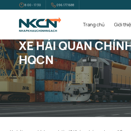
8:00 - 17:30
096.177.1688
Trang chủ
Giới thi
Trang Chủ
Tin Tức
Xe Hải Quan Chính Ngạch Là Gì? Ưu Nh
XE HẢI QUAN CHÍN
HQCN