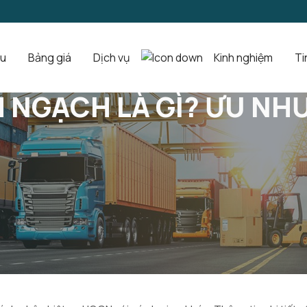
ệu
Bảng giá
Dịch vụ
Kinh nghiệm
Ti
ược Điểm Của Xe HQCN
H NGẠCH LÀ GÌ? ƯU NH