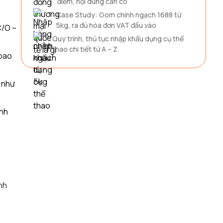
điểm, nội dung cần có
Case Study: Gom chính ngạch 1688 từ
5kg, ra đủ hóa đơn VAT đầu vào
C/O –
Quy trình, thủ tục nhập khẩu dụng cụ thể
thao chi tiết từ A – Z
 bao
ụ như
ãnh
nh