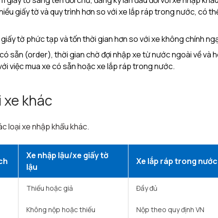
m giấy tờ sang tên đổi chủ, đăng ký lần đầu đối với xe nhập khẩ
iều giấy tờ và quy trình hơn so với xe lắp ráp trong nước, có th
 giấy tờ phức tạp và tốn thời gian hơn so với xe không chính ngạ
có sẵn (order), thời gian chờ đợi nhập xe từ nước ngoài về và 
với việc mua xe có sẵn hoặc xe lắp ráp trong nước.
i xe khác
ác loại xe nhập khẩu khác.
Xe nhập lậu/xe giấy tờ
ch
Xe lắp ráp trong nước
lậu
Thiếu hoặc giả ​
Đầy đủ ​
Không nộp hoặc thiếu ​
Nộp theo quy định VN ​