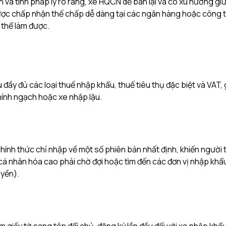
h và tính pháp lý rõ ràng, xe HQCN dễ bán lại và có xu hướng giữ
 được chấp nhận thế chấp dễ dàng tại các ngân hàng hoặc công t
 thể làm được.
 đầy đủ các loại thuế nhập khẩu, thuế tiêu thụ đặc biệt và VAT, 
ính ngạch hoặc xe nhập lậu.
chính thức chỉ nhập về một số phiên bản nhất định, khiến người 
á nhân hóa cao phải chờ đợi hoặc tìm đến các đơn vị nhập khẩ
uyền).