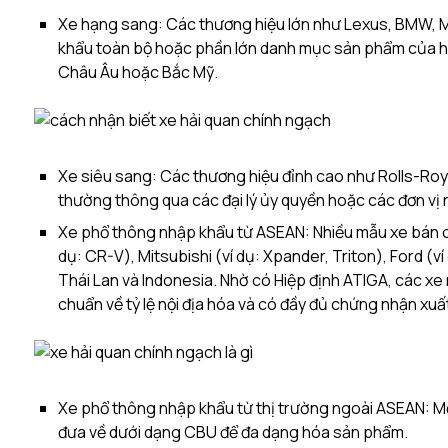
Xe hạng sang: Các thương hiệu lớn như Lexus, BMW, 
khẩu toàn bộ hoặc phần lớn danh mục sản phẩm của họ
Châu Âu hoặc Bắc Mỹ.
Xe siêu sang: Các thương hiệu đỉnh cao như Rolls-Roy
thường thông qua các đại lý ủy quyền hoặc các đơn vị
Xe phổ thông nhập khẩu từ ASEAN: Nhiều mẫu xe bán ch
dụ: CR-V), Mitsubishi (ví dụ: Xpander, Triton), Ford (
Thái Lan và Indonesia. Nhờ có Hiệp định ATIGA, các x
chuẩn về tỷ lệ nội địa hóa và có đầy đủ chứng nhận xuấ
Xe phổ thông nhập khẩu từ thị trường ngoài ASEAN: M
đưa về dưới dạng CBU để đa dạng hóa sản phẩm.