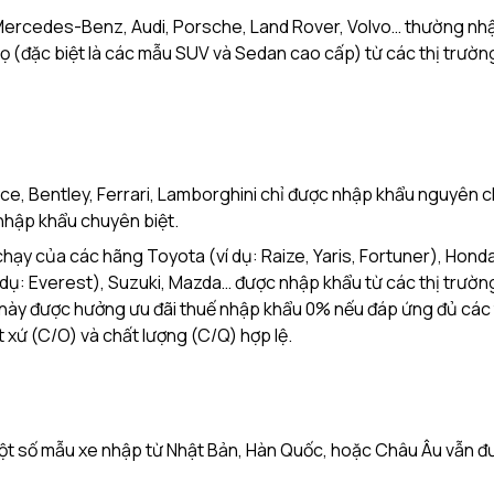
Mercedes-Benz, Audi, Porsche, Land Rover, Volvo… thường nh
 (đặc biệt là các mẫu SUV và Sedan cao cấp) từ các thị trườn
ce, Bentley, Ferrari, Lamborghini chỉ được nhập khẩu nguyên c
 nhập khẩu chuyên biệt.
ạy của các hãng Toyota (ví dụ: Raize, Yaris, Fortuner), Honda
ví dụ: Everest), Suzuki, Mazda… được nhập khẩu từ các thị trườ
e này được hưởng ưu đãi thuế nhập khẩu 0% nếu đáp ứng đủ các 
t xứ (C/O) và chất lượng (C/Q) hợp lệ.
ột số mẫu xe nhập từ Nhật Bản, Hàn Quốc, hoặc Châu Âu vẫn đ